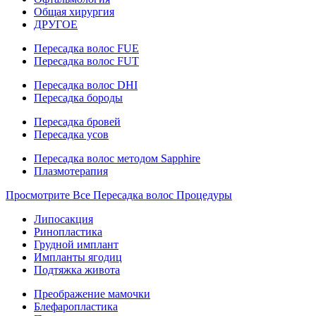
Общая хирургия
ДРУГОЕ
Пересадка волос FUE
Пересадка волос FUT
Пересадка волос DHI
Пересадка бороды
Пересадка бровей
Пересадка усов
Пересадка волос методом Sapphire
Плазмотерапия
Просмотрите Все Пересадка волос Процедуры
Липосакция
Ринопластика
Грудной имплант
Импланты ягодиц
Подтяжка живота
Преображение мамочки
Блефаропластика