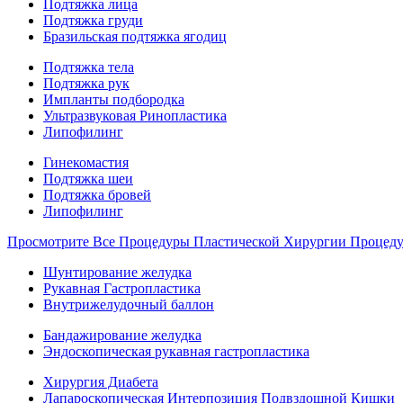
Подтяжка лица
Подтяжка груди
Бразильская подтяжка ягодиц
Подтяжка тела
Подтяжка рук
Импланты подбородка
Ультразвуковая Ринопластика
Липофилинг
Гинекомастия
Подтяжка шеи
Подтяжка бровей
Липофилинг
Просмотрите Все Процедуры Пластической Хирургии Процед
Шунтирование желудка
Рукавная Гастропластика
Внутрижелудочный баллон
Бандажирование желудка
Эндоскопическая рукавная гастропластика
Хирургия Диабета
Лапароскопическая Интерпозиция Подвздошной Кишки