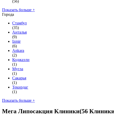
(56)
Показать больше +
Города
Стамбул
(35)
Анталья
(9)
Izmir
(6)
Ankara
(2)
Коджаэли
(1)
Мугла
(1)
Сакарья
(1)
Текирдаг
(1)
Показать больше +
Мега Липосакция Клиники
(56 Клиники