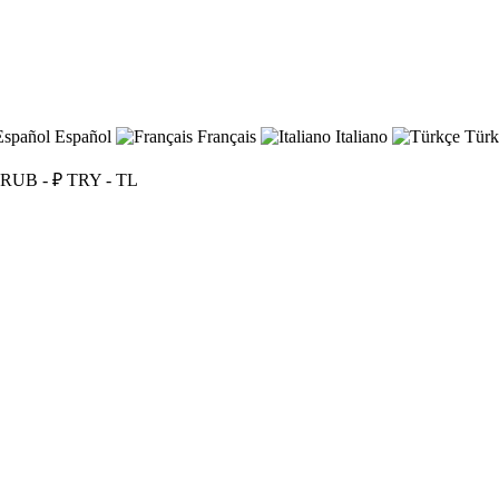
Español
Français
Italiano
Türk
RUB - ₽
TRY - TL