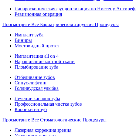
Лапароскопическая фундопликация по Ниссену Антиреф
Ревизионная операция
Просмотрите Все Бариатрическая хирургия Процедуры
Имплант зуба
Виниры
Мостовидный протез
Имплантация all on 4
Наращивание костной ткани
Пломбирование зуба
Отбеливание зубов
Синус-лифтинг
Голливудская улыбка
Лечение каналов зуба
Профессиональная чистка зубов
Коронки на зуб
Просмотрите Все Стоматологические Процедуры
Лазерная коррекция зрения
Удаление катаракты