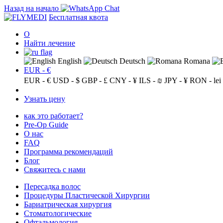
Назад на начало
Бесплатная квота
О
Найти лечение
English
Deutsch
Romana
EUR - €
EUR - €
USD - $
GBP - £
CNY - ¥
ILS - ₪
JPY - ¥
RON - lei
Узнать цену
как это работает?
Pre-Op Guide
О нас
FAQ
Программа рекомендаций
Блог
Свяжитесь с нами
Пересадка волос
Процедуры Пластической Хирургии
Бариатрическая хирургия
Стоматологические
Офтальмология