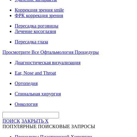
Коррекция зрения smile
ФРК коррекция зрения
Пересадка роговицы
Лечение косоглазия
Пересадка глаза
Просмотрите Все Офтальмология Процедуры
Диагностическая визуализация
Ear, Nose and Throat
Ортопедия
Спинальная хирургия
Онкология
ПОИСК
ЗАКРЫТЬ
X
ПОПУЛЯРНЫЕ ПОИСКОВЫЕ ЗАПРОСЫ
Процедуры Пластической Хирургии