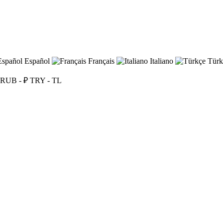
Español
Français
Italiano
Türk
RUB - ₽
TRY - TL