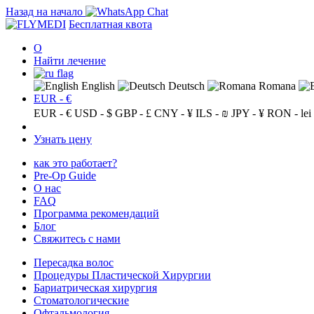
Назад на начало
Бесплатная квота
О
Найти лечение
English
Deutsch
Romana
EUR - €
EUR - €
USD - $
GBP - £
CNY - ¥
ILS - ₪
JPY - ¥
RON - lei
Узнать цену
как это работает?
Pre-Op Guide
О нас
FAQ
Программа рекомендаций
Блог
Свяжитесь с нами
Пересадка волос
Процедуры Пластической Хирургии
Бариатрическая хирургия
Стоматологические
Офтальмология