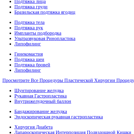
Подтяжка лица
Подтяжка груди
Бразильская подтяжка ягодиц
Подтяжка тела
Подтяжка рук
Импланты подбородка
Ультразвуковая Ринопластика
Липофилинг
Гинекомастия
Подтяжка шеи
Подтяжка бровей
Липофилинг
Просмотрите Все Процедуры Пластической Хирургии Процед
Шунтирование желудка
Рукавная Гастропластика
Внутрижелудочный баллон
Бандажирование желудка
Эндоскопическая рукавная гастропластика
Хирургия Диабета
Лапароскопическая Интерпозиция Подвздошной Кишки