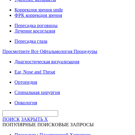
Коррекция зрения smile
ФРК коррекция зрения
Пересадка роговицы
Лечение косоглазия
Пересадка глаза
Просмотрите Все Офтальмология Процедуры
Диагностическая визуализация
Ear, Nose and Throat
Ортопедия
Спинальная хирургия
Онкология
ПОИСК
ЗАКРЫТЬ
X
ПОПУЛЯРНЫЕ ПОИСКОВЫЕ ЗАПРОСЫ
Процедуры Пластической Хирургии