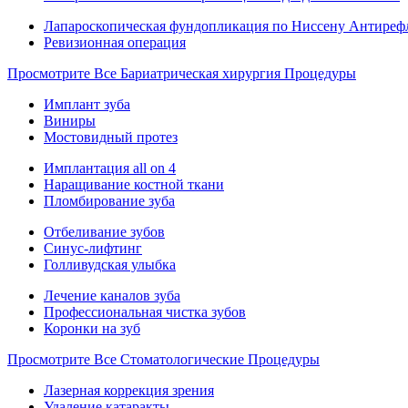
Лапароскопическая фундопликация по Ниссену Антиреф
Ревизионная операция
Просмотрите Все Бариатрическая хирургия Процедуры
Имплант зуба
Виниры
Мостовидный протез
Имплантация all on 4
Наращивание костной ткани
Пломбирование зуба
Отбеливание зубов
Синус-лифтинг
Голливудская улыбка
Лечение каналов зуба
Профессиональная чистка зубов
Коронки на зуб
Просмотрите Все Стоматологические Процедуры
Лазерная коррекция зрения
Удаление катаракты