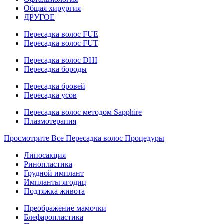
Общая хирургия
ДРУГОЕ
Пересадка волос FUE
Пересадка волос FUT
Пересадка волос DHI
Пересадка бороды
Пересадка бровей
Пересадка усов
Пересадка волос методом Sapphire
Плазмотерапия
Просмотрите Все Пересадка волос Процедуры
Липосакция
Ринопластика
Грудной имплант
Импланты ягодиц
Подтяжка живота
Преображение мамочки
Блефаропластика