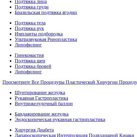
Подтяжка лица
Подтяжка груди
Бразильская подтяжка ягодиц
Подтяжка тела
Подтяжка рук
Импланты подбородка
Ультразвуковая Ринопластика
Липофилинг
Гинекомастия
Подтяжка шеи
Подтяжка бровей
Липофилинг
Просмотрите Все Процедуры Пластической Хирургии Процед
Шунтирование желудка
Рукавная Гастропластика
Внутрижелудочный баллон
Бандажирование желудка
Эндоскопическая рукавная гастропластика
Хирургия Диабета
Лапароскопическая Интерпозиция Подвздошной Кишки