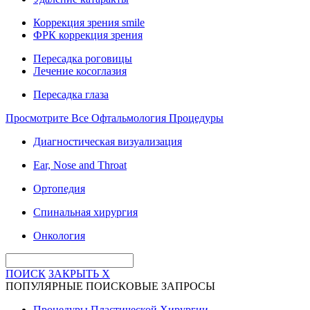
Коррекция зрения smile
ФРК коррекция зрения
Пересадка роговицы
Лечение косоглазия
Пересадка глаза
Просмотрите Все Офтальмология Процедуры
Диагностическая визуализация
Ear, Nose and Throat
Ортопедия
Спинальная хирургия
Онкология
ПОИСК
ЗАКРЫТЬ
X
ПОПУЛЯРНЫЕ ПОИСКОВЫЕ ЗАПРОСЫ
Процедуры Пластической Хирургии