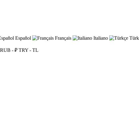
Español
Français
Italiano
Türk
RUB - ₽
TRY - TL