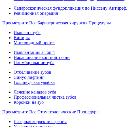
Лапароскопическая фундопликация по Ниссену Антиреф
Ревизионная операция
Просмотрите Все Бариатрическая хирургия Процедуры
Имплант зуба
Виниры
Мостовидный протез
Имплантация all on 4
Наращивание костной ткани
Пломбирование зуба
Отбеливание зубов
Синус-лифтинг
Голливудская улыбка
Лечение каналов зуба
Профессиональная чистка зубов
Коронки на зуб
Просмотрите Все Стоматологические Процедуры
Лазерная коррекция зрения
Удаление катаракты