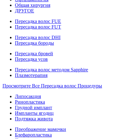
Общая хирургия
ДРУГОЕ
Пересадка волос FUE
Пересадка волос FUT
Пересадка волос DHI
Пересадка бороды
Пересадка бровей
Пересадка усов
Пересадка волос методом Sapphire
Плазмотерапия
Просмотрите Все Пересадка волос Процедуры
Липосакция
Ринопластика
Грудной имплант
Импланты ягодиц
Подтяжка живота
Преображение мамочки
Блефаропластика