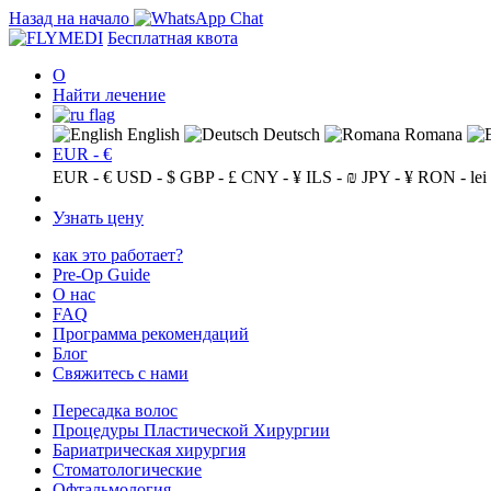
Назад на начало
Бесплатная квота
О
Найти лечение
English
Deutsch
Romana
EUR - €
EUR - €
USD - $
GBP - £
CNY - ¥
ILS - ₪
JPY - ¥
RON - lei
Узнать цену
как это работает?
Pre-Op Guide
О нас
FAQ
Программа рекомендаций
Блог
Свяжитесь с нами
Пересадка волос
Процедуры Пластической Хирургии
Бариатрическая хирургия
Стоматологические
Офтальмология