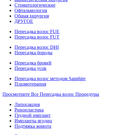
Стоматологические
Офтальмология
Общая хирургия
ДРУГОЕ
Пересадка волос FUE
Пересадка волос FUT
Пересадка волос DHI
Пересадка бороды
Пересадка бровей
Пересадка усов
Пересадка волос методом Sapphire
Плазмотерапия
Просмотрите Все Пересадка волос Процедуры
Липосакция
Ринопластика
Грудной имплант
Импланты ягодиц
Подтяжка живота