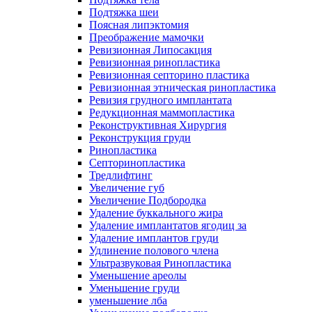
Подтяжка шеи
Поясная липэктомия
Преображение мамочки
Ревизионная Липосакция
Ревизионная ринопластика
Ревизионная септорино пластика
Ревизионная этническая ринопластика
Ревизия грудного имплантата
Редукционная маммопластика
Реконструктивная Хирургия
Реконструкция груди
Ринопластика
Септоринопластика
Тредлифтинг
Увеличение губ
Увеличение Подбородка
Удаление буккального жира
Удаление имплантатов ягодиц за
Удаление имплантов груди
Удлинение полового члена
Ультразвуковая Ринопластика
Уменьшение ареолы
Уменьшение груди
уменьшение лба