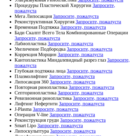
Процедуры Пластической Хирургии
Запросите,
пожалуста
Мега Липосакция
Запросите, пожалуста
Реконструктивная Хирургия
Запросите, пожалуста
Временная Подтяжка
Запросите, пожалуста
Бади Скалпт Всего Тела Комбинированные Операции
Запросите, пожалуста
Лабиопластика
Запросите, пожалуста
Увеличение Подбородка
Запросите, пожалуста
Коррекция Морщин
Запросите, пожалуста
Кантопластика Миндалевидный разрез глаз
Запросите,
пожалуста
Глубокая подтяжка лица
Запросите, пожалуста
Плазмолифтинг
Запросите, пожалуста
Липосакция 360
Запросите, пожалуста
Повторная ринопластика
Запросите, пожалуста
Септоринопластика
Запросите, пожалуста
Ревизионная ринопластика
Запросите, пожалуста
Лифтинг Нефертити
Запросите, пожалуста
J-Plasma
Запросите, пожалуста
Операция V-line
Запросите, пожалуста
Реконструкция груди
Запросите, пожалуста
Smart Lipo
Запросите, пожалуста
Липоскульптура
Запросите, пожалуста