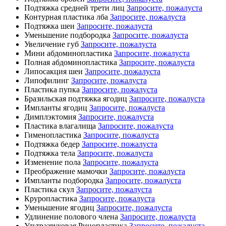
Подтяжка средней трети лиц
Запросите, пожалуста
Контурная пластика лба
Запросите, пожалуста
Подтяжка шеи
Запросите, пожалуста
Уменьшение подбородка
Запросите, пожалуста
Увеличение губ
Запросите, пожалуста
Мини абдоминопластика
Запросите, пожалуста
Полная абдоминопластика
Запросите, пожалуста
Липосакция шеи
Запросите, пожалуста
Липофилинг
Запросите, пожалуста
Пластика пупка
Запросите, пожалуста
Бразильская подтяжка ягодиц
Запросите, пожалуста
Импланты ягодиц
Запросите, пожалуста
Димплэктомия
Запросите, пожалуста
Пластика влагалища
Запросите, пожалуста
Гименопластика
Запросите, пожалуста
Подтяжка бедер
Запросите, пожалуста
Подтяжка тела
Запросите, пожалуста
Изменение пола
Запросите, пожалуста
Преображение мамочки
Запросите, пожалуста
Импланты подбородка
Запросите, пожалуста
Пластика скул
Запросите, пожалуста
Круропластика
Запросите, пожалуста
Уменьшение ягодиц
Запросите, пожалуста
Удлинение полового члена
Запросите, пожалуста
Ультразвуковая Ринопластика
Запросите, пожалуста