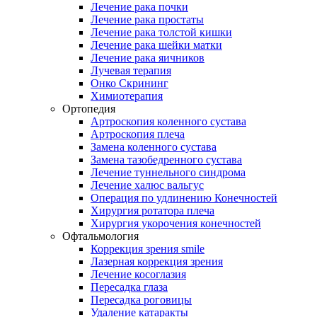
Лечение рака почки
Лечение рака простаты
Лечение рака толстой кишки
Лечение рака шейки матки
Лечение рака яичников
Лучевая терапия
Онко Скрининг
Химиотерапия
Ортопедия
Артроскопия коленного сустава
Артроскопия плеча
Замена коленного сустава
Замена тазобедренного сустава
Лечение туннельного синдрома
Лечение халюс вальгус
Операция по удлинению Конечностей
Хирургия ротатора плеча
Хирургия укорочения конечностей
Офтальмология
Коррекция зрения smile
Лазерная коррекция зрения
Лечение косоглазия
Пересадка глаза
Пересадка роговицы
Удаление катаракты