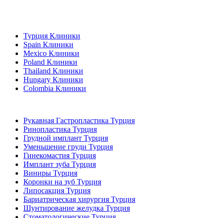
Популярные направления
Турция Клиники
Spain Клиники
Mexico Клиники
Poland Клиники
Thailand Клиники
Hungary Клиники
Colombia Клиники
Популярные виды лечения в Турция
Рукавная Гастропластика Турция
Ринопластика Турция
Грудной имплант Турция
Уменьшение груди Турция
Гинекомастия Турция
Имплант зуба Турция
Виниры Турция
Коронки на зуб Турция
Липосакция Турция
Бариатрическая хирургия Турция
Шунтирование желудка Турция
Стоматологические Турция