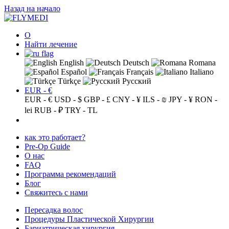
Назад на начало
О
Найти лечение
English
Deutsch
Romana
Español
Français
Italiano
Türkçe
Русский
EUR - €
EUR - €
USD - $
GBP - £
CNY - ¥
ILS - ₪
JPY - ¥
RON -
lei
RUB - ₽
TRY - TL
как это работает?
Pre-Op Guide
О нас
FAQ
Программа рекомендаций
Блог
Свяжитесь с нами
Пересадка волос
Процедуры Пластической Хирургии
Бариатрическая хирургия