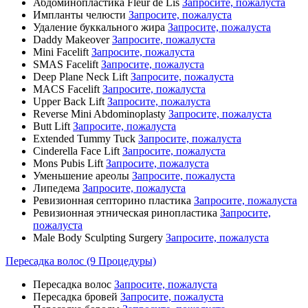
Абдоминопластика Fleur de Lis
Запросите, пожалуста
Импланты челюсти
Запросите, пожалуста
Удаление буккального жира
Запросите, пожалуста
Daddy Makeover
Запросите, пожалуста
Mini Facelift
Запросите, пожалуста
SMAS Facelift
Запросите, пожалуста
Deep Plane Neck Lift
Запросите, пожалуста
MACS Facelift
Запросите, пожалуста
Upper Back Lift
Запросите, пожалуста
Reverse Mini Abdominoplasty
Запросите, пожалуста
Butt Lift
Запросите, пожалуста
Extended Tummy Tuck
Запросите, пожалуста
Cinderella Face Lift
Запросите, пожалуста
Mons Pubis Lift
Запросите, пожалуста
Уменьшение ареолы
Запросите, пожалуста
Липедема
Запросите, пожалуста
Ревизионная септорино пластика
Запросите, пожалуста
Ревизионная этническая ринопластика
Запросите,
пожалуста
Male Body Sculpting Surgery
Запросите, пожалуста
Пересадка волос (9 Процедуры)
Пересадка волос
Запросите, пожалуста
Пересадка бровей
Запросите, пожалуста