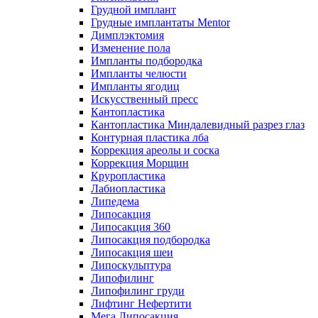
Грудной имплант
Грудные имплантаты Mentor
Димплэктомия
Изменение пола
Импланты подбородка
Импланты челюсти
Импланты ягодиц
Искусственный пресс
Кантопластика
Кантопластика Миндалевидный разрез глаз
Контурная пластика лба
Коррекция ареолы и соска
Коррекция Морщин
Круропластика
Лабиопластика
Липедема
Липосакция
Липосакция 360
Липосакция подбородка
Липосакция шеи
Липоскульптура
Липофилинг
Липофилинг груди
Лифтинг Нефертити
Мега Липосакция