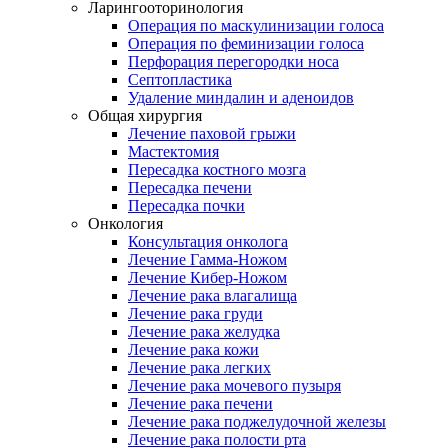
Ларингооторинология
Операция по маскулинизации голоса
Операция по феминизации голоса
Перфорация перегородки носа
Септопластика
Удаление миндалин и аденоидов
Общая хирургия
Лечение паховой грыжи
Мастектомия
Пересадка костного мозга
Пересадка печени
Пересадка почки
Онкология
Консультация онколога
Лечение Гамма-Ножом
Лечение Кибер-Ножом
Лечение рака влагалища
Лечение рака груди
Лечение рака желудка
Лечение рака кожи
Лечение рака легких
Лечение рака мочевого пузыря
Лечение рака печени
Лечение рака поджелудочной железы
Лечение рака полости рта