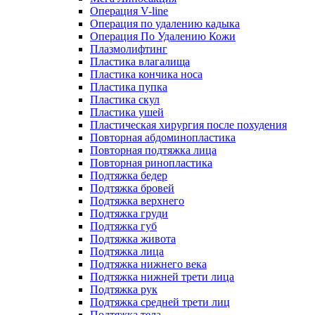
Операция V-line
Операция по удалению кадыка
Операция По Удалению Кожи
Плазмолифтинг
Пластика влагалища
Пластика кончика носа
Пластика пупка
Пластика скул
Пластика ушей
Пластическая хирургия после похудения
Повторная абдоминопластика
Повторная подтяжка лица
Повторная ринопластика
Подтяжка бедер
Подтяжка бровей
Подтяжка верхнего
Подтяжка груди
Подтяжка губ
Подтяжка живота
Подтяжка лица
Подтяжка нижнего века
Подтяжка нижней трети лица
Подтяжка рук
Подтяжка средней трети лиц
Подтяжка тела