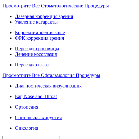
Просмотрите Все Стоматологические Процедуры
Лазерная коррекция зрения
Удаление катаракты
Коррекция зрения smile
ФРК коррекция зрения
Пересадка роговицы
Лечение косоглазия
Пересадка глаза
Просмотрите Все Офтальмология Процедуры
Диагностическая визуализация
Ear, Nose and Throat
Ортопедия
Спинальная хирургия
Онкология