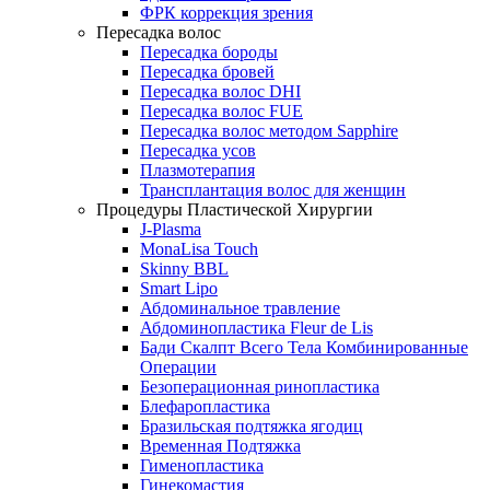
ФРК коррекция зрения
Пересадка волос
Пересадка бороды
Пересадка бровей
Пересадка волос DHI
Пересадка волос FUE
Пересадка волос методом Sapphire
Пересадка усов
Плазмотерапия
Трансплантация волос для женщин
Процедуры Пластической Хирургии
J-Plasma
MonaLisa Touch
Skinny BBL
Smart Lipo
Абдоминальное травление
Абдоминопластика Fleur de Lis
Бади Скалпт Всего Тела Комбинированные
Операции
Безоперационная ринопластика
Блефаропластика
Бразильская подтяжка ягодиц
Временная Подтяжка
Гименопластика
Гинекомастия