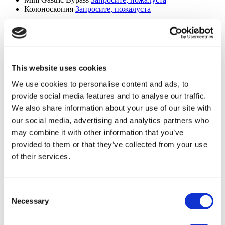
Колоноскопия
Запросите, пожалуста
Показать больше +
Услуги
Открыты в выходные
Открыто 24 часа
This website uses cookies
Службы спасения
Службы перевода
We use cookies to personalise content and ads, to
Онлайн консультация врача
provide social media features and to analyse our traffic.
Согласование медицинского страхования
We also share information about your use of our site with
Помещение
our social media, advertising and analytics partners who
Ванная комната для пациентов
may combine it with other information that you’ve
Парковка для людей с ограниченными возможностями
provided to them or that they’ve collected from your use
Доступно для людей с ограниченными возможностями
of their services.
Туалет для людей с ограниченными возможностями
Стоянка
Местная аптека
Бесплатный вай-фай
Consent
Доступ к общественному транспорту
Necessary
Selection
Международные газеты
Ваша личная квота