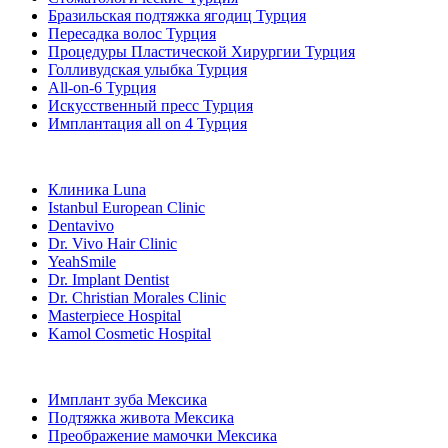
Бразильская подтяжка ягодиц Турция
Пересадка волос Турция
Процедуры Пластической Хирургии Турция
Голливудская улыбка Турция
All-on-6 Турция
Искусственный пресс Турция
Имплантация all on 4 Турция
Популярные клиники
Клиника Luna
Istanbul European Clinic
Dentavivo
Dr. Vivo Hair Clinic
YeahSmile
Dr. Implant Dentist
Dr. Christian Morales Clinic
Masterpiece Hospital
Kamol Cosmetic Hospital
Популярные виды лечения в Мексика
Имплант зуба Мексика
Подтяжка живота Мексика
Преображение мамочки Мексика