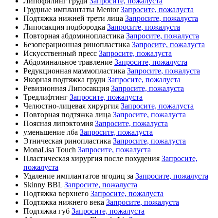
Липофилинг груди
Запросите, пожалуста
Грудные имплантаты Mentor
Запросите, пожалуста
Подтяжка нижней трети лица
Запросите, пожалуста
Липосакция подбородка
Запросите, пожалуста
Повторная абдоминопластика
Запросите, пожалуста
Безоперационная ринопластика
Запросите, пожалуста
Искусственный пресс
Запросите, пожалуста
Абдоминальное травление
Запросите, пожалуста
Редукционная маммопластика
Запросите, пожалуста
Якорная подтяжка груди
Запросите, пожалуста
Ревизионная Липосакция
Запросите, пожалуста
Тредлифтинг
Запросите, пожалуста
Челюстно-лицевая хирургия
Запросите, пожалуста
Повторная подтяжка лица
Запросите, пожалуста
Поясная липэктомия
Запросите, пожалуста
уменьшение лба
Запросите, пожалуста
Этническая ринопластика
Запросите, пожалуста
MonaLisa Touch
Запросите, пожалуста
Пластическая хирургия после похудения
Запросите,
пожалуста
Удаление имплантатов ягодиц за
Запросите, пожалуста
Skinny BBL
Запросите, пожалуста
Подтяжка верхнего
Запросите, пожалуста
Подтяжка нижнего века
Запросите, пожалуста
Подтяжка губ
Запросите, пожалуста