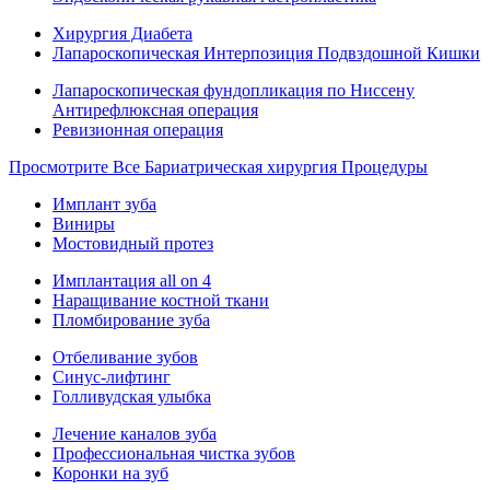
Хирургия Диабета
Лапароскопическая Интерпозиция Подвздошной Кишки
Лапароскопическая фундопликация по Ниссену
Антирефлюксная операция
Ревизионная операция
Просмотрите Все Бариатрическая хирургия Процедуры
Имплант зуба
Виниры
Мостовидный протез
Имплантация all on 4
Наращивание костной ткани
Пломбирование зуба
Отбеливание зубов
Синус-лифтинг
Голливудская улыбка
Лечение каналов зуба
Профессиональная чистка зубов
Коронки на зуб