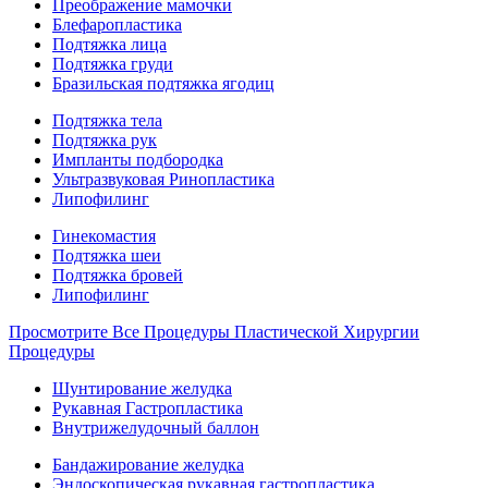
Преображение мамочки
Блефаропластика
Подтяжка лица
Подтяжка груди
Бразильская подтяжка ягодиц
Подтяжка тела
Подтяжка рук
Импланты подбородка
Ультразвуковая Ринопластика
Липофилинг
Гинекомастия
Подтяжка шеи
Подтяжка бровей
Липофилинг
Просмотрите Все Процедуры Пластической Хирургии
Процедуры
Шунтирование желудка
Рукавная Гастропластика
Внутрижелудочный баллон
Бандажирование желудка
Эндоскопическая рукавная гастропластика