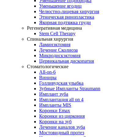
Уменьшение подбородка
Уменьшение ягодиц
Челюстно-лицевая хирургия
Этническая ринопластика
Якорная подтяжка груди
Регенеративная медицина
Stem Cell Therapy
Спинальная хирургия
Ламинэктомия
Лечение Сколиоза
Микродискэктомия
Цервикальная дископатия
Стоматологические
All-on-6
Виниры
Голливудская улыбка
Зубные Импланты Straumann
Имплант зуба
Имплантация all on 4
Импланты MIS
Коронки Emax
Коронки из циркония
Коронки на зуб
Лечение каналов зуба
Мостовидный протез