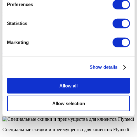
Preferences
Angela
Ваш Личный консультант по вопросам здоровья
Statistics
Бесплатная онлайн консультация
приоритетная запись на прием
Присоединяйтесь к семье счастливых клиентов
FLYMEDI
Marketing
Бесплатная квота
FLYMEDI ПОМОГАЕТ ВАМ
Show details
Как FLYMEDI может мне помочь?
Allow all
7/24 Персональная помощь в течение всей поездки
Allow selection
Индивидуальные варианты лечения типа «все включено»
Специальные скидки и преимущества для клиентов Flymedi