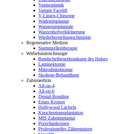
Vaginoplastik
Vampir Facelift
V-Linien-Chirurgie
Wadenimplantat
Wangenimplantate
Warzenhofverkleinerung
Wiederherstellungschirurgie
Regenerative Medizin
Stammzellentherapie
Wirbelsäulenchirurgie
Bandscheibenerkrankung des Halses
Laminektomie
Mikrodiskektomie
Skoliose-Behandlung
Zahnmedizin
All-on-4
All-on-6
Dental-Bonding
Emax Kronen
Hollywood Lächeln
Knochentransplantation
MIS Zahnimplantat
Porzellankronen
Professionelles Zähneputzen