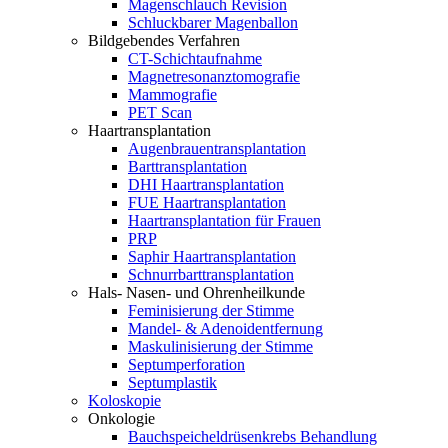
Magenschlauch Revision
Schluckbarer Magenballon
Bildgebendes Verfahren
CT-Schichtaufnahme
Magnetresonanztomografie
Mammografie
PET Scan
Haartransplantation
Augenbrauentransplantation
Barttransplantation
DHI Haartransplantation
FUE Haartransplantation
Haartransplantation für Frauen
PRP
Saphir Haartransplantation
Schnurrbarttransplantation
Hals- Nasen- und Ohrenheilkunde
Feminisierung der Stimme
Mandel- & Adenoidentfernung
Maskulinisierung der Stimme
Septumperforation
Septumplastik
Koloskopie
Onkologie
Bauchspeicheldrüsenkrebs Behandlung