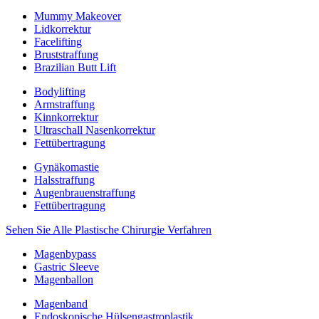
Mummy Makeover
Lidkorrektur
Facelifting
Bruststraffung
Brazilian Butt Lift
Bodylifting
Armstraffung
Kinnkorrektur
Ultraschall Nasenkorrektur
Fettübertragung
Gynäkomastie
Halsstraffung
Augenbrauenstraffung
Fettübertragung
Sehen Sie Alle Plastische Chirurgie Verfahren
Magenbypass
Gastric Sleeve
Magenballon
Magenband
Endoskopische Hülsengastroplastik