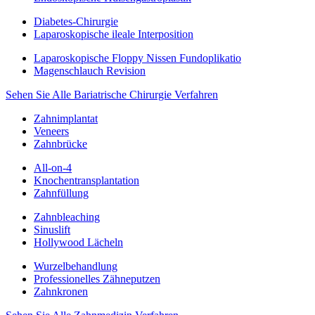
Diabetes-Chirurgie
Laparoskopische ileale Interposition
Laparoskopische Floppy Nissen Fundoplikatio
Magenschlauch Revision
Sehen Sie Alle Bariatrische Chirurgie Verfahren
Zahnimplantat
Veneers
Zahnbrücke
All-on-4
Knochentransplantation
Zahnfüllung
Zahnbleaching
Sinuslift
Hollywood Lächeln
Wurzelbehandlung
Professionelles Zähneputzen
Zahnkronen