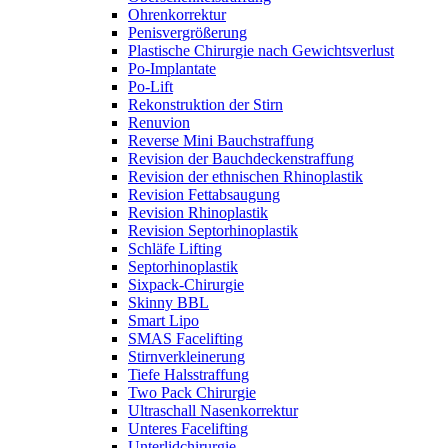
Ohrenkorrektur
Penisvergrößerung
Plastische Chirurgie nach Gewichtsverlust
Po-Implantate
Po-Lift
Rekonstruktion der Stirn
Renuvion
Reverse Mini Bauchstraffung
Revision der Bauchdeckenstraffung
Revision der ethnischen Rhinoplastik
Revision Fettabsaugung
Revision Rhinoplastik
Revision Septorhinoplastik
Schläfe Lifting
Septorhinoplastik
Sixpack-Chirurgie
Skinny BBL
Smart Lipo
SMAS Facelifting
Stirnverkleinerung
Tiefe Halsstraffung
Two Pack Chirurgie
Ultraschall Nasenkorrektur
Unteres Facelifting
Unterlidchirurgie