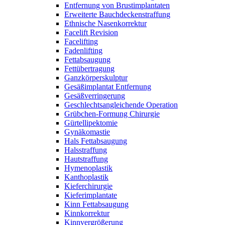
Entfernung von Brustimplantaten
Erweiterte Bauchdeckenstraffung
Ethnische Nasenkorrektur
Facelift Revision
Facelifting
Fadenlifting
Fettabsaugung
Fettübertragung
Ganzkörperskulptur
Gesäßimplantat Entfernung
Gesäßverringerung
Geschlechtsangleichende Operation
Grübchen-Formung Chirurgie
Gürtellipektomie
Gynäkomastie
Hals Fettabsaugung
Halsstraffung
Hautstraffung
Hymenoplastik
Kanthoplastik
Kieferchirurgie
Kieferimplantate
Kinn Fettabsaugung
Kinnkorrektur
Kinnvergrößerung