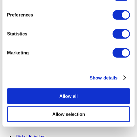
Wie es Funktioniert
Vor-Op Leitfaden
Preferences
Autoren & Gutachter
Flymedi Empfehlungsprogramm
Zahlungsplaene
Karrieren
Statistics
FAQ
Blog
Datenschutz-Bestimmungen
Marketing
Allgemeine Geschäftsbedingungen
Stornierungsrichtlinie
Kontaktiere uns
Ihre Klinik hinzufügen
Show details
Allow all
Allow selection
Beliebte Reiseziele
Türkei Kliniken