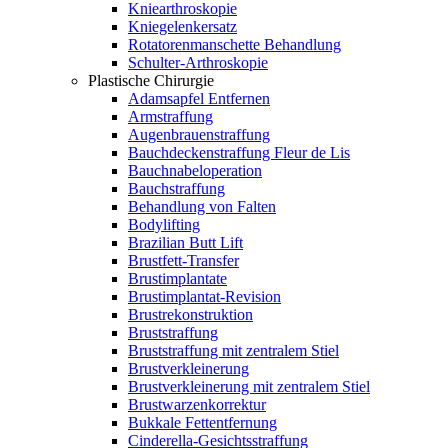
Kniearthroskopie
Kniegelenkersatz
Rotatorenmanschette Behandlung
Schulter-Arthroskopie
Plastische Chirurgie
Adamsapfel Entfernen
Armstraffung
Augenbrauenstraffung
Bauchdeckenstraffung Fleur de Lis
Bauchnabeloperation
Bauchstraffung
Behandlung von Falten
Bodylifting
Brazilian Butt Lift
Brustfett-Transfer
Brustimplantate
Brustimplantat-Revision
Brustrekonstruktion
Bruststraffung
Bruststraffung mit zentralem Stiel
Brustverkleinerung
Brustverkleinerung mit zentralem Stiel
Brustwarzenkorrektur
Bukkale Fettentfernung
Cinderella-Gesichtsstraffung