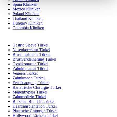
Spain Kliniken
Mexico Kliniken
Poland Kliniken
Thailand Kliniken
Hungary Kliniken
Colombia Kliniken
Beliebte Behandlungen in Türkei
Gastric Sleeve Türkei
Nasenkorrektur Türkei
Brustimplantate Türkei
Brustverkleinerung Türkei
Gynäkomastie Türkei
Zahnimplantat Türkei
Veneers Türkei
Zahnkronen Türkei
Fettabsaugung Türkei
Bariatrische Chirurgie Türkei
Magenbypass Türkei
Zahnmedizin Türkei
Brazilian Butt Lift Türkei
Haartransplantation Türkei
Plastische Chirurgie Türkei
Hollywood Lächeln Türkei