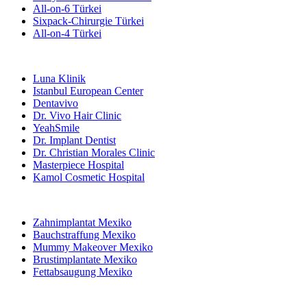
All-on-6 Türkei
Sixpack-Chirurgie Türkei
All-on-4 Türkei
Beliebte Kliniken
Luna Klinik
Istanbul European Center
Dentavivo
Dr. Vivo Hair Clinic
YeahSmile
Dr. Implant Dentist
Dr. Christian Morales Clinic
Masterpiece Hospital
Kamol Cosmetic Hospital
Beliebte Behandlungen in Mexiko
Zahnimplantat Mexiko
Bauchstraffung Mexiko
Mummy Makeover Mexiko
Brustimplantate Mexiko
Fettabsaugung Mexiko
Beliebte Behandlungen in Thailand