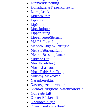
Kinnverkleinerung
Komplizierte Nasenkorrektur
Labioplastik
Lidkorrektur
Lipo 360
Lipödem
Liposkulptur
Lippenlifting
Lippenvergrößerung
MACS Facelifting
Mandel-Augen-Chirurgie
Mega-Fettabsaugung
Mentor Brustimplantate
Midface Lift
Mini Facelifting
MonaLisa Touch
Mons Pubis Straffung
Mummy Makeover
Nasenkorrektur
Nasenspitzenkorrektur
Nicht-chirurgische Nasenkorrektur
Nofretete Lift
Oberer Rückenlift
Oberlidchirurgie
Oberschenkelstraffung