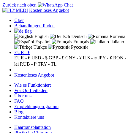
Zurück nach oben
Kostenloses Angebot
Über
Behandlungen finden
English
Deutsch
Romana
Español
Français
Italiano
Türkçe
Русский
EUR - €
EUR - €
USD - $
GBP - £
CNY - ¥
ILS - ₪
JPY - ¥
RON -
lei
RUB - ₽
TRY - TL
Kostenloses Angebot
Wie es Funktioniert
Vor-Op Leitfaden
Über uns
FAQ
Empfehlungsprogramm
Blog
Kontaktiere uns
Haartransplantation
Plastische Chirurgie