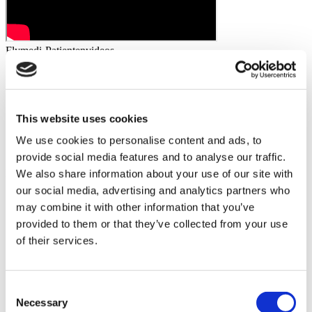
Flymedi-Patientenvideos
FILTER
ALLES LÖSCHEN
Reiseziele
(1 Opt. Selected)
Back
Reiseziele
Deutschland
(2)
This website uses cookies
Regions
Back
Regions
We use cookies to personalise content and ads, to
Bayern
Berlin
(1)
(1)
provide social media features and to analyse our traffic.
Flymedi
We also share information about your use of our site with
our social media, advertising and analytics partners who
TÜRSAB – Transaktionen auf flymedi.com werden von
may combine it with other information that you’ve
MIRAC SARA TOURISM abgewickelt, einer bei TÜRSAB
registrierten Reiseagentur der Gruppe A (Zertifikatsnummer:
provided to them or that they’ve collected from your use
12276).
of their services.
Alle Behandlungen werden von einer im
Gesundheitstourismus zertifizierten Gesundheitseinrichtung
durchgeführt.
Consent
Necessary
Selection
Über uns