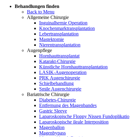
Behandlungen finden
Back to Menu
Allgemeine Chirurgie
Inguinalhernie Operation
Knochenmarktransplantation
Lebertransplantation
Mastektomie
Nierentransplantation
Augenpflege
Hornhauttransplantat
Katarakt-Chirurgie
Künstliche Hornhauttransplantation
LASIK-Augenoperation
PRK Augenchirurgie
Schielbehandlung
Smile Augenchirurgie
Bariatrische Chirurgie
Diabetes-Chirurgie
Entfernung des Magenbandes
Gastric Sleeve
Laparoskopische Floppy Nissen Fundoplikatio
Laparoskopische ileale Interposition
Magenballon
Magenbypass