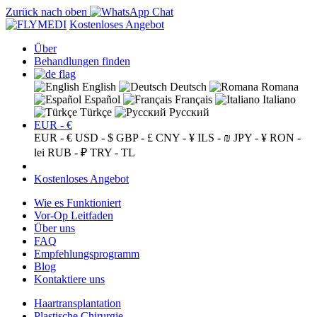
Zurück nach oben
Kostenloses Angebot
Über
Behandlungen finden
English
Deutsch
Romana
Español
Français
Italiano
Türkçe
Русский
EUR - €
EUR - €
USD - $
GBP - £
CNY - ¥
ILS - ₪
JPY - ¥
RON -
lei
RUB - ₽
TRY - TL
Kostenloses Angebot
Wie es Funktioniert
Vor-Op Leitfaden
Über uns
FAQ
Empfehlungsprogramm
Blog
Kontaktiere uns
Haartransplantation
Plastische Chirurgie