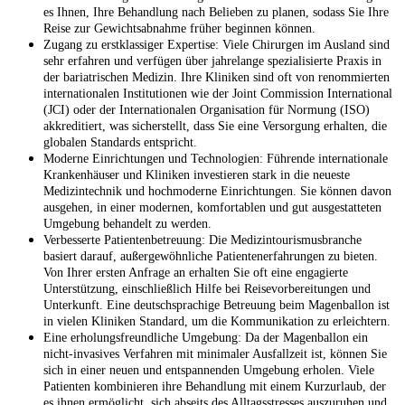
es Ihnen, Ihre Behandlung nach Belieben zu planen, sodass Sie Ihre
Reise zur Gewichtsabnahme früher beginnen können.
Zugang zu erstklassiger Expertise: Viele Chirurgen im Ausland sind
sehr erfahren und verfügen über jahrelange spezialisierte Praxis in
der bariatrischen Medizin. Ihre Kliniken sind oft von renommierten
internationalen Institutionen wie der Joint Commission International
(JCI) oder der Internationalen Organisation für Normung (ISO)
akkreditiert, was sicherstellt, dass Sie eine Versorgung erhalten, die
globalen Standards entspricht.
Moderne Einrichtungen und Technologien: Führende internationale
Krankenhäuser und Kliniken investieren stark in die neueste
Medizintechnik und hochmoderne Einrichtungen. Sie können davon
ausgehen, in einer modernen, komfortablen und gut ausgestatteten
Umgebung behandelt zu werden.
Verbesserte Patientenbetreuung: Die Medizintourismusbranche
basiert darauf, außergewöhnliche Patientenerfahrungen zu bieten.
Von Ihrer ersten Anfrage an erhalten Sie oft eine engagierte
Unterstützung, einschließlich Hilfe bei Reisevorbereitungen und
Unterkunft. Eine deutschsprachige Betreuung beim Magenballon ist
in vielen Kliniken Standard, um die Kommunikation zu erleichtern.
Eine erholungsfreundliche Umgebung: Da der Magenballon ein
nicht-invasives Verfahren mit minimaler Ausfallzeit ist, können Sie
sich in einer neuen und entspannenden Umgebung erholen. Viele
Patienten kombinieren ihre Behandlung mit einem Kurzurlaub, der
es ihnen ermöglicht, sich abseits des Alltagsstresses auszuruhen und