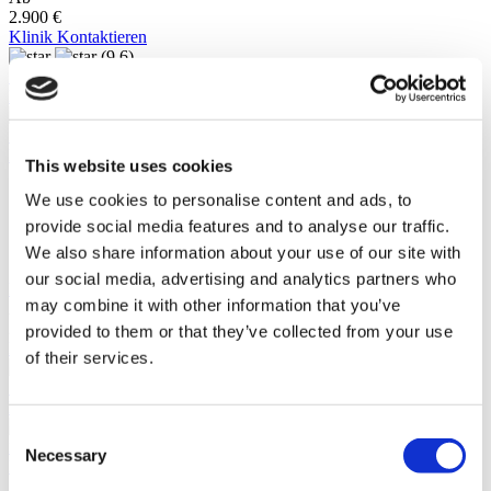
2.900 €
Klinik Kontaktieren
(9.6)
18 Bewertungen
Klinik Kontaktieren
Izmir, Türkei
Kent Krankenhaus
This website uses cookies
95 % würden weiterempfehlen
We use cookies to personalise content and ads, to
22 Ärzte im medizinischen Bereich
provide social media features and to analyse our traffic.
Über 1000 Behandlungen (Operationen) im letzten Jahr
Modernes Krankenhaus wurde im Jahr 2008 gegründet
We also share information about your use of our site with
our social media, advertising and analytics partners who
Klinik anzeigen
may combine it with other information that you’ve
Ab
2.200 €
provided to them or that they’ve collected from your use
Klinik Kontaktieren
of their services.
(9.5)
16 Bewertungen
Klinik Kontaktieren
Consent
Istanbul, Türkei
Necessary
Selection
Medipol Mega University Krankenhaus