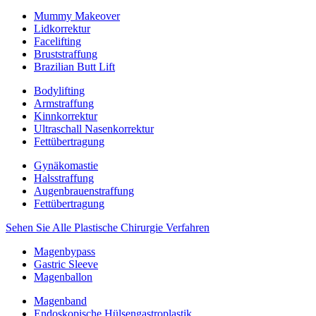
Mummy Makeover
Lidkorrektur
Facelifting
Bruststraffung
Brazilian Butt Lift
Bodylifting
Armstraffung
Kinnkorrektur
Ultraschall Nasenkorrektur
Fettübertragung
Gynäkomastie
Halsstraffung
Augenbrauenstraffung
Fettübertragung
Sehen Sie Alle Plastische Chirurgie Verfahren
Magenbypass
Gastric Sleeve
Magenballon
Magenband
Endoskopische Hülsengastroplastik