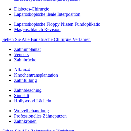
Diabetes-Chirurgie
Laparoskopische ileale Interposition
Laparoskopische Floppy Nissen Fundoplikatio
Magenschlauch Revision
Sehen Sie Alle Bariatrische Chirurgie Verfahren
Zahnimplantat
Veneers
Zahnbrücke
All-on-4
Knochentransplantation
Zahnfüllung
Zahnbleaching
Sinuslift
Hollywood Lächeln
Wurzelbehandlung
Professionelles Zähneputzen
Zahnkronen