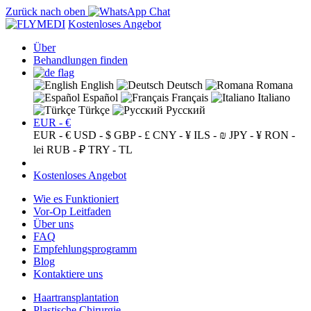
Zurück nach oben
Kostenloses Angebot
Über
Behandlungen finden
English
Deutsch
Romana
Español
Français
Italiano
Türkçe
Русский
EUR - €
EUR - €
USD - $
GBP - £
CNY - ¥
ILS - ₪
JPY - ¥
RON -
lei
RUB - ₽
TRY - TL
Kostenloses Angebot
Wie es Funktioniert
Vor-Op Leitfaden
Über uns
FAQ
Empfehlungsprogramm
Blog
Kontaktiere uns
Haartransplantation
Plastische Chirurgie