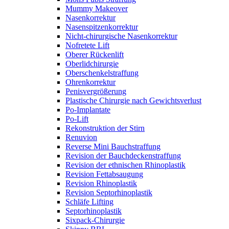
Mummy Makeover
Nasenkorrektur
Nasenspitzenkorrektur
Nicht-chirurgische Nasenkorrektur
Nofretete Lift
Oberer Rückenlift
Oberlidchirurgie
Oberschenkelstraffung
Ohrenkorrektur
Penisvergrößerung
Plastische Chirurgie nach Gewichtsverlust
Po-Implantate
Po-Lift
Rekonstruktion der Stirn
Renuvion
Reverse Mini Bauchstraffung
Revision der Bauchdeckenstraffung
Revision der ethnischen Rhinoplastik
Revision Fettabsaugung
Revision Rhinoplastik
Revision Septorhinoplastik
Schläfe Lifting
Septorhinoplastik
Sixpack-Chirurgie