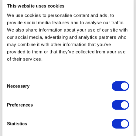
registrierten Reiseagentur der Gruppe A (Zertifikatsnummer:
This website uses cookies
12276).
We use cookies to personalise content and ads, to
Alle Behandlungen werden von einer im
Gesundheitstourismus zertifizierten Gesundheitseinrichtung
provide social media features and to analyse our traffic.
durchgeführt.
We also share information about your use of our site with
our social media, advertising and analytics partners who
Über uns
may combine it with other information that you’ve
Wie es Funktioniert
provided to them or that they’ve collected from your use
Vor-Op Leitfaden
of their services.
Autoren & Gutachter
Flymedi Empfehlungsprogramm
Zahlungsplaene
Karrieren
Consent
FAQ
Necessary
Blog
Selection
Datenschutz-Bestimmungen
Allgemeine Geschäftsbedingungen
Stornierungsrichtlinie
Preferences
Kontaktiere uns
Ihre Klinik hinzufügen
Statistics