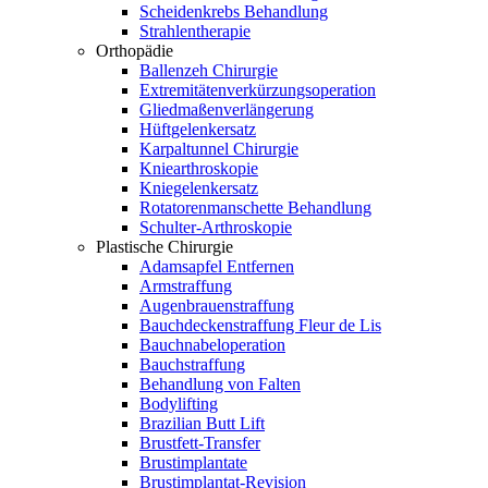
Scheidenkrebs Behandlung
Strahlentherapie
Orthopädie
Ballenzeh Chirurgie
Extremitätenverkürzungsoperation
Gliedmaßenverlängerung
Hüftgelenkersatz
Karpaltunnel Chirurgie
Kniearthroskopie
Kniegelenkersatz
Rotatorenmanschette Behandlung
Schulter-Arthroskopie
Plastische Chirurgie
Adamsapfel Entfernen
Armstraffung
Augenbrauenstraffung
Bauchdeckenstraffung Fleur de Lis
Bauchnabeloperation
Bauchstraffung
Behandlung von Falten
Bodylifting
Brazilian Butt Lift
Brustfett-Transfer
Brustimplantate
Brustimplantat-Revision