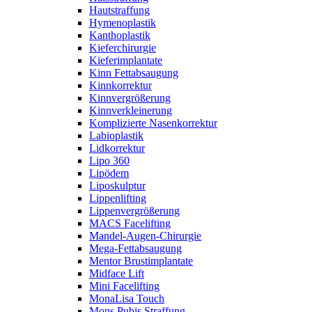
Hautstraffung
Hymenoplastik
Kanthoplastik
Kieferchirurgie
Kieferimplantate
Kinn Fettabsaugung
Kinnkorrektur
Kinnvergrößerung
Kinnverkleinerung
Komplizierte Nasenkorrektur
Labioplastik
Lidkorrektur
Lipo 360
Lipödem
Liposkulptur
Lippenlifting
Lippenvergrößerung
MACS Facelifting
Mandel-Augen-Chirurgie
Mega-Fettabsaugung
Mentor Brustimplantate
Midface Lift
Mini Facelifting
MonaLisa Touch
Mons Pubis Straffung