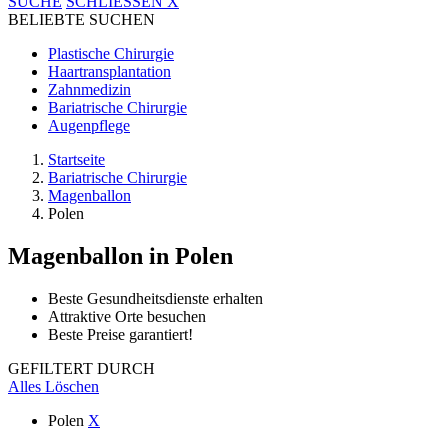
SUCHE
SCHLIESSEN
X
BELIEBTE SUCHEN
Plastische Chirurgie
Haartransplantation
Zahnmedizin
Bariatrische Chirurgie
Augenpflege
Startseite
Bariatrische Chirurgie
Magenballon
Polen
Magenballon
in Polen
Beste Gesundheitsdienste erhalten
Attraktive Orte besuchen
Beste Preise garantiert!
GEFILTERT DURCH
Alles Löschen
Polen
X