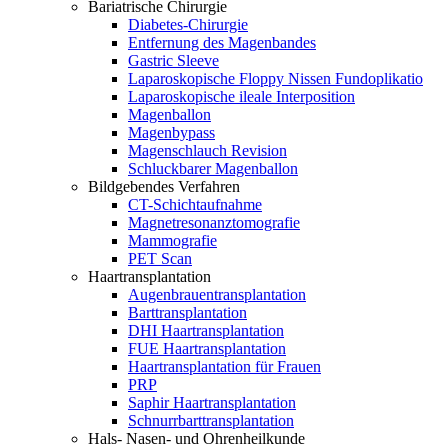
Bariatrische Chirurgie
Diabetes-Chirurgie
Entfernung des Magenbandes
Gastric Sleeve
Laparoskopische Floppy Nissen Fundoplikatio
Laparoskopische ileale Interposition
Magenballon
Magenbypass
Magenschlauch Revision
Schluckbarer Magenballon
Bildgebendes Verfahren
CT-Schichtaufnahme
Magnetresonanztomografie
Mammografie
PET Scan
Haartransplantation
Augenbrauentransplantation
Barttransplantation
DHI Haartransplantation
FUE Haartransplantation
Haartransplantation für Frauen
PRP
Saphir Haartransplantation
Schnurrbarttransplantation
Hals- Nasen- und Ohrenheilkunde