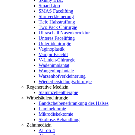
Skinny BBL
Smart Lipo
SMAS Facelifting
Stirnverkleinerung
Tiefe Halsstraffung
Two Pack Chirurgie
Ultraschall Nasenkorrektur
Unteres Facelifting
Unterlidchirurgie
Vaginoplastik
Vampir Facelift
V-Linien-Chirurgie
Wadenimplantat
Wangenimplantate
Warzenhofverkleinerung
Wiederherstellungschirurgie
Regenerative Medizin
Stammzellentherapie
Wirbelsäulenchirurgie
Bandscheibenerkrankung des Halses
Laminektomie
Mikrodiskektomie
Skoliose-Behandlung
Zahnmedizin
All-on-4