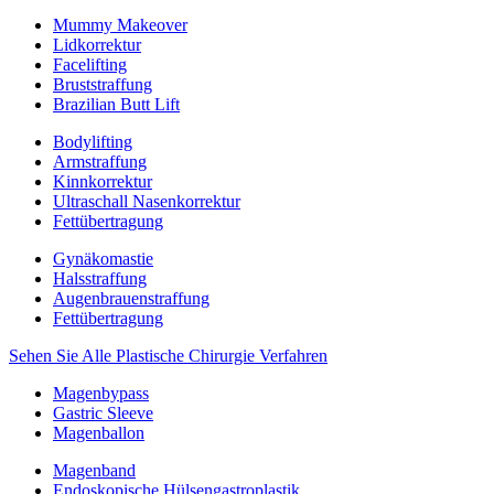
Mummy Makeover
Lidkorrektur
Facelifting
Bruststraffung
Brazilian Butt Lift
Bodylifting
Armstraffung
Kinnkorrektur
Ultraschall Nasenkorrektur
Fettübertragung
Gynäkomastie
Halsstraffung
Augenbrauenstraffung
Fettübertragung
Sehen Sie Alle Plastische Chirurgie Verfahren
Magenbypass
Gastric Sleeve
Magenballon
Magenband
Endoskopische Hülsengastroplastik