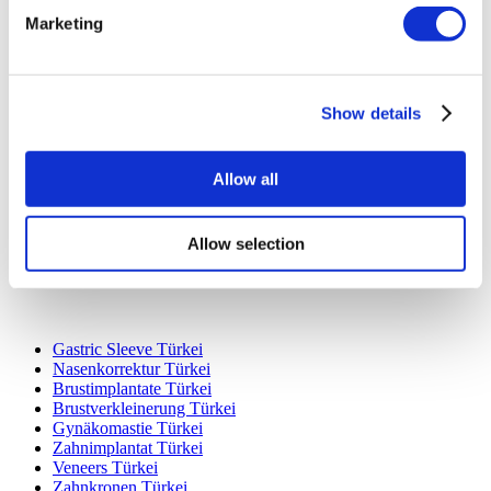
Marketing
Show details
Beliebte Reiseziele
Türkei Kliniken
Spain Kliniken
Allow all
Mexico Kliniken
Poland Kliniken
Thailand Kliniken
Allow selection
Hungary Kliniken
Colombia Kliniken
Beliebte Behandlungen in Türkei
Gastric Sleeve Türkei
Nasenkorrektur Türkei
Brustimplantate Türkei
Brustverkleinerung Türkei
Gynäkomastie Türkei
Zahnimplantat Türkei
Veneers Türkei
Zahnkronen Türkei