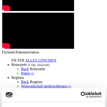
Flymedi-Patientenvideos
FILTER
ALLES LÖSCHEN
Reiseziele
(1 Opt. Selected)
Back
Reiseziele
Polen
(1)
Regions
Back
Regions
Woiwodschaft niederschlesien
(1)
Flymedi
TÜRSAB – Transaktionen auf flymedi.com werden von
MIRAC SARA TOURISM abgewickelt, einer bei TÜRSAB