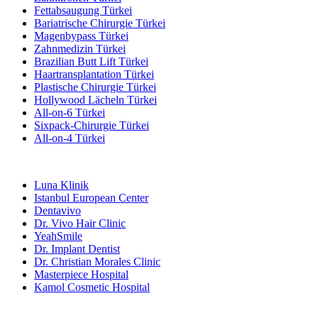
Fettabsaugung Türkei
Bariatrische Chirurgie Türkei
Magenbypass Türkei
Zahnmedizin Türkei
Brazilian Butt Lift Türkei
Haartransplantation Türkei
Plastische Chirurgie Türkei
Hollywood Lächeln Türkei
All-on-6 Türkei
Sixpack-Chirurgie Türkei
All-on-4 Türkei
Beliebte Kliniken
Luna Klinik
Istanbul European Center
Dentavivo
Dr. Vivo Hair Clinic
YeahSmile
Dr. Implant Dentist
Dr. Christian Morales Clinic
Masterpiece Hospital
Kamol Cosmetic Hospital
Beliebte Behandlungen in Mexiko