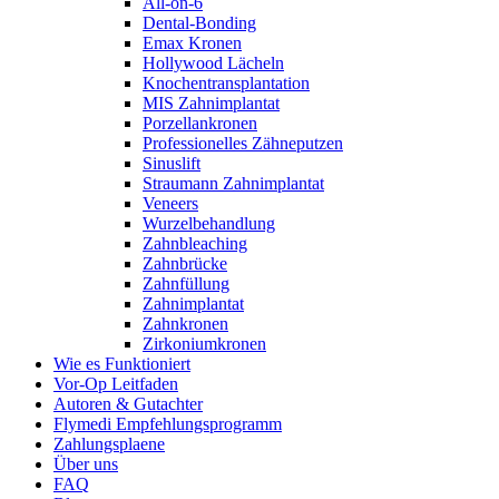
All-on-6
Dental-Bonding
Emax Kronen
Hollywood Lächeln
Knochentransplantation
MIS Zahnimplantat
Porzellankronen
Professionelles Zähneputzen
Sinuslift
Straumann Zahnimplantat
Veneers
Wurzelbehandlung
Zahnbleaching
Zahnbrücke
Zahnfüllung
Zahnimplantat
Zahnkronen
Zirkoniumkronen
Wie es Funktioniert
Vor-Op Leitfaden
Autoren & Gutachter
Flymedi Empfehlungsprogramm
Zahlungsplaene
Über uns
FAQ