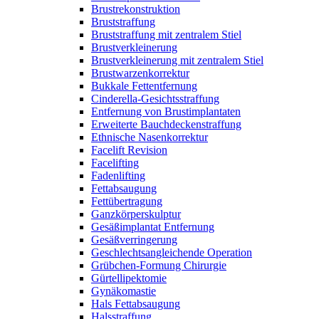
Brustrekonstruktion
Bruststraffung
Bruststraffung mit zentralem Stiel
Brustverkleinerung
Brustverkleinerung mit zentralem Stiel
Brustwarzenkorrektur
Bukkale Fettentfernung
Cinderella-Gesichtsstraffung
Entfernung von Brustimplantaten
Erweiterte Bauchdeckenstraffung
Ethnische Nasenkorrektur
Facelift Revision
Facelifting
Fadenlifting
Fettabsaugung
Fettübertragung
Ganzkörperskulptur
Gesäßimplantat Entfernung
Gesäßverringerung
Geschlechtsangleichende Operation
Grübchen-Formung Chirurgie
Gürtellipektomie
Gynäkomastie
Hals Fettabsaugung
Halsstraffung