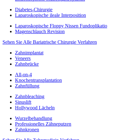
Diabetes-Chirurgie
Laparoskopische ileale Interposition
Laparoskopische Floppy Nissen Fundoplikatio
Magenschlauch Revision
Sehen Sie Alle Bariatrische Chirurgie Verfahren
Zahnimplantat
Veneers
Zahnbrücke
All-on-4
Knochentransplantation
Zahnfüllung
Zahnbleaching
Sinuslift
Hollywood Lächeln
Wurzelbehandlung
Professionelles Zähneputzen
Zahnkronen