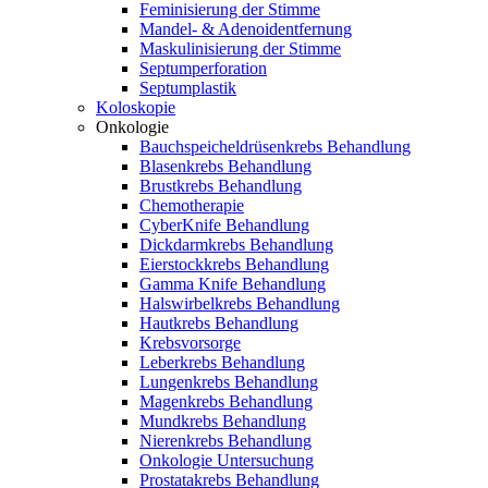
Feminisierung der Stimme
Mandel- & Adenoidentfernung
Maskulinisierung der Stimme
Septumperforation
Septumplastik
Koloskopie
Onkologie
Bauchspeicheldrüsenkrebs Behandlung
Blasenkrebs Behandlung
Brustkrebs Behandlung
Chemotherapie
CyberKnife Behandlung
Dickdarmkrebs Behandlung
Eierstockkrebs Behandlung
Gamma Knife Behandlung
Halswirbelkrebs Behandlung
Hautkrebs Behandlung
Krebsvorsorge
Leberkrebs Behandlung
Lungenkrebs Behandlung
Magenkrebs Behandlung
Mundkrebs Behandlung
Nierenkrebs Behandlung
Onkologie Untersuchung
Prostatakrebs Behandlung