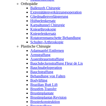
Orthopädie
Ballenzeh Chirurgie
Extremitätenverkürzungsoperation
Gliedmaßenverlängerung
Hüftgelenkersatz
Karpaltunnel Chirurgie
Kniearthroskopie
Kniegelenkersatz
Rotatorenmanschette Behandlung
Schulter-Arthroskopie
Plastische Chirurgie
Adamsapfel Entfernen
Armstraffung
Augenbrauenstraffung
Bauchdeckenstraffung Fleur de Lis
Bauchnabeloperation
Bauchstraffung
Behandlung von Falten
Bodylifting
Brazilian Butt Lift
Brustfett-Transfer
Brustimplantate
Brustimplantat-Revision
Brustrekonstruktion
Bruststraffung