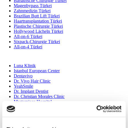
Bariatrische Chirurgie Türkei
Magenbypass Türkei
Zahnmedizin Türkei
Brazilian Butt Lift Türkei
Haartransplantation Türkei
Plastische Chirurgie Türkei
Hollywood Lächeln Türkei
All-on-6 Türkei
Sixpack-Chirurgie Türkei
All-on-4 Türkei
Beliebte Kliniken
Luna Klinik
Istanbul European Center
Dentavivo
Dr. Vivo Hair Clinic
YeahSmile
Dr. Implant Dentist
Dr. Christian Morales Clinic
Masterpiece Hospital
Kamol Cosmetic Hospital
Beliebte Behandlungen in Mexiko
Zahnimplantat Mexiko