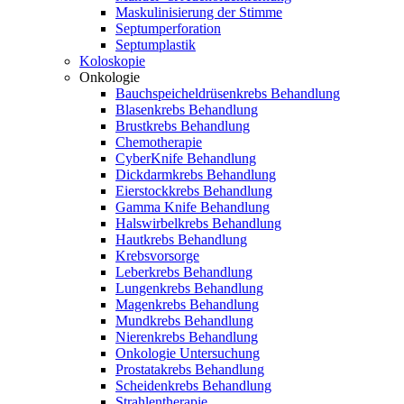
Maskulinisierung der Stimme
Septumperforation
Septumplastik
Koloskopie
Onkologie
Bauchspeicheldrüsenkrebs Behandlung
Blasenkrebs Behandlung
Brustkrebs Behandlung
Chemotherapie
CyberKnife Behandlung
Dickdarmkrebs Behandlung
Eierstockkrebs Behandlung
Gamma Knife Behandlung
Halswirbelkrebs Behandlung
Hautkrebs Behandlung
Krebsvorsorge
Leberkrebs Behandlung
Lungenkrebs Behandlung
Magenkrebs Behandlung
Mundkrebs Behandlung
Nierenkrebs Behandlung
Onkologie Untersuchung
Prostatakrebs Behandlung
Scheidenkrebs Behandlung
Strahlentherapie