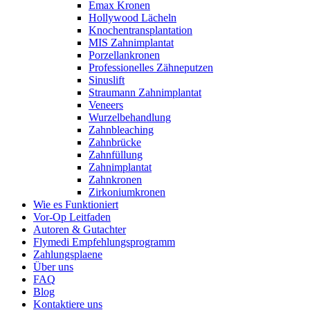
Emax Kronen
Hollywood Lächeln
Knochentransplantation
MIS Zahnimplantat
Porzellankronen
Professionelles Zähneputzen
Sinuslift
Straumann Zahnimplantat
Veneers
Wurzelbehandlung
Zahnbleaching
Zahnbrücke
Zahnfüllung
Zahnimplantat
Zahnkronen
Zirkoniumkronen
Wie es Funktioniert
Vor-Op Leitfaden
Autoren & Gutachter
Flymedi Empfehlungsprogramm
Zahlungsplaene
Über uns
FAQ
Blog
Kontaktiere uns