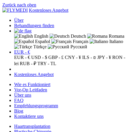
Zurück nach oben
Kostenloses Angebot
Über
Behandlungen finden
English
Deutsch
Romana
Español
Français
Italiano
Türkçe
Русский
EUR - €
EUR - €
USD - $
GBP - £
CNY - ¥
ILS - ₪
JPY - ¥
RON -
lei
RUB - ₽
TRY - TL
Kostenloses Angebot
Wie es Funktioniert
Vor-Op Leitfaden
Über uns
FAQ
Empfehlungsprogramm
Blog
Kontaktiere uns
Haartransplantation
Plastische Chirurgie