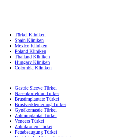
Beliebte Reiseziele
Türkei Kliniken
Spain Kliniken
Mexico Kliniken
Poland Kliniken
Thailand Kliniken
Hungary Kliniken
Colombia Kliniken
Beliebte Behandlungen in Türkei
Gastric Sleeve Türkei
Nasenkorrektur Türkei
Brustimplantate Türkei
Brustverkleinerung Türkei
Gynäkomastie Türkei
Zahnimplantat Türkei
Veneers Türkei
Zahnkronen Türkei
Fettabsaugung Türkei