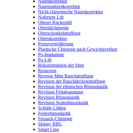
Nasenkorrektur
Nasenspitzenkorrektur
Nicht-chirurgische Nasenkorrektur
Nofretete Lift
Oberer Rückenlift
Oberlidchirurgie
Oberschenkelstraffung
Ohrenkorrektur
Penisvergrößerung
Plastische Chirurgie nach Gewichtsverlust
Po-Implantate
Po-Lift
Rekonstruktion der Stirn
Renuvion
Reverse Mini Bauchstraffung
Revision der Bauchdeckenstraffung
Revision der ethnischen Rhinoplastik
Revision Fettabsaugung
Revision Rhinoplastik
Revision Septorhinoplastik
Schläfe Lifting
Septorhinoplastik
Sixpack-Chirurgie
Skinny BBL
Smart Lipo