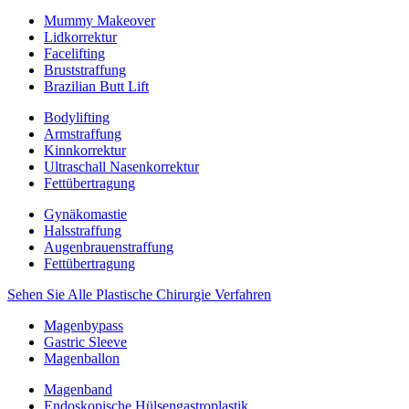
Mummy Makeover
Lidkorrektur
Facelifting
Bruststraffung
Brazilian Butt Lift
Bodylifting
Armstraffung
Kinnkorrektur
Ultraschall Nasenkorrektur
Fettübertragung
Gynäkomastie
Halsstraffung
Augenbrauenstraffung
Fettübertragung
Sehen Sie Alle Plastische Chirurgie Verfahren
Magenbypass
Gastric Sleeve
Magenballon
Magenband
Endoskopische Hülsengastroplastik