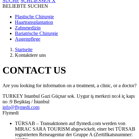
SUCHE
SCHLIESSEN
X
BELIEBTE SUCHEN
Plastische Chirurgie
Haartransplantation
Zahnmedizin
Bariatrische Chirurgie
Augenpflege
Startseite
Kontaktiere uns
CONTACT
US
Are you looking for information on a treatment, a clinic, or a doctor?
TURKEY
Istanbul
Gazi Güçnar sok. Uygur iş merkezi no:4 iç kapı
no :9 Beşiktaş / İstanbul
info@flymedi.com
Flymedi
TÜRSAB – Transaktionen auf flymedi.com werden von
MIRAC SARA TOURISM abgewickelt, einer bei TÜRSAB
registrierten Reiseagentur der Gruppe A (Zertifikatsnummer: