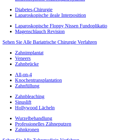
Diabetes-Chirurgie
Laparoskopische ileale Interposition
Laparoskopische Floppy Nissen Fundoplikatio
Magenschlauch Revision
Sehen Sie Alle Bariatrische Chirurgie Verfahren
Zahnimplantat
Veneers
Zahnbrücke
All-on-4
Knochentransplantation
Zahnfüllung
Zahnbleaching
Sinuslift
Hollywood Lächeln
Wurzelbehandlung
Professionelles Zähneputzen
Zahnkronen