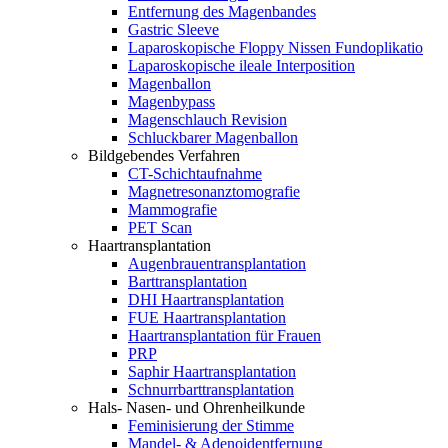
Entfernung des Magenbandes
Gastric Sleeve
Laparoskopische Floppy Nissen Fundoplikatio
Laparoskopische ileale Interposition
Magenballon
Magenbypass
Magenschlauch Revision
Schluckbarer Magenballon
Bildgebendes Verfahren
CT-Schichtaufnahme
Magnetresonanztomografie
Mammografie
PET Scan
Haartransplantation
Augenbrauentransplantation
Barttransplantation
DHI Haartransplantation
FUE Haartransplantation
Haartransplantation für Frauen
PRP
Saphir Haartransplantation
Schnurrbarttransplantation
Hals- Nasen- und Ohrenheilkunde
Feminisierung der Stimme
Mandel- & Adenoidentfernung