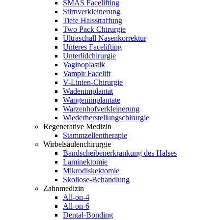
SMAS Facelifting
Stirnverkleinerung
Tiefe Halsstraffung
Two Pack Chirurgie
Ultraschall Nasenkorrektur
Unteres Facelifting
Unterlidchirurgie
Vaginoplastik
Vampir Facelift
V-Linien-Chirurgie
Wadenimplantat
Wangenimplantate
Warzenhofverkleinerung
Wiederherstellungschirurgie
Regenerative Medizin
Stammzellentherapie
Wirbelsäulenchirurgie
Bandscheibenerkrankung des Halses
Laminektomie
Mikrodiskektomie
Skoliose-Behandlung
Zahnmedizin
All-on-4
All-on-6
Dental-Bonding