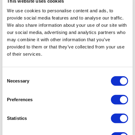
This website uses cookies
Bauchstraffung Mexiko
Mummy Makeover Mexiko
We use cookies to personalise content and ads, to
Brustimplantate Mexiko
provide social media features and to analyse our traffic.
Fettabsaugung Mexiko
We also share information about your use of our site with
Beliebte Behandlungen in Thailand
our social media, advertising and analytics partners who
Nasenkorrektur Thailand
may combine it with other information that you’ve
Veneers Thailand
provided to them or that they’ve collected from your use
Brustimplantate Thailand
of their services.
Zahnimplantat Thailand
Zahnkronen Thailand
Consent
Necessary
Selection
Preferences
Copyright 2015 - 2026 © FlyMedi |
Allgemeine
Geschäftsbedingungen
|
Datenschutz-Bestimmungen
Statistics
Durch die Nutzung dieser Website erklären Sie sich mit den
Allgemeinen Geschäftsbedingungen und den
Datenschutzbestimmungen von Flymedi einverstanden.