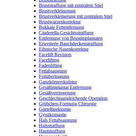
Bruststraffung mit zentralem Stiel
Brustverkleinerung
Brustverkleinerung mit zentralem Stiel
Brustwarzenkorrektur
Bukkale Fettentfernung
Cinderella-Gesichtsstraffung
Entfernung von Brustimplantaten
Erweiterte Bauchdeckenstraffung
Ethnische Nasenkorrektur
Facelift Revision
Facelifting
Fadenlifting
Fettabsaugung
Fettübertragung
Ganzkörperskulptur
Gesäßimplantat Entfernung
Gesäßverringerung
Geschlechtsangleichende Operation
Grübchen-Formung Chirurgie
Gürtellipektomie
Gynäkomastie
Hals Fettabsaugung
Halsstraffung
Hautstraffung