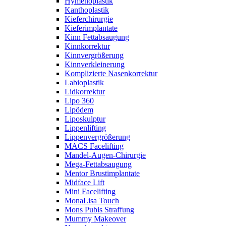
Hymenoplastik
Kanthoplastik
Kieferchirurgie
Kieferimplantate
Kinn Fettabsaugung
Kinnkorrektur
Kinnvergrößerung
Kinnverkleinerung
Komplizierte Nasenkorrektur
Labioplastik
Lidkorrektur
Lipo 360
Lipödem
Liposkulptur
Lippenlifting
Lippenvergrößerung
MACS Facelifting
Mandel-Augen-Chirurgie
Mega-Fettabsaugung
Mentor Brustimplantate
Midface Lift
Mini Facelifting
MonaLisa Touch
Mons Pubis Straffung
Mummy Makeover