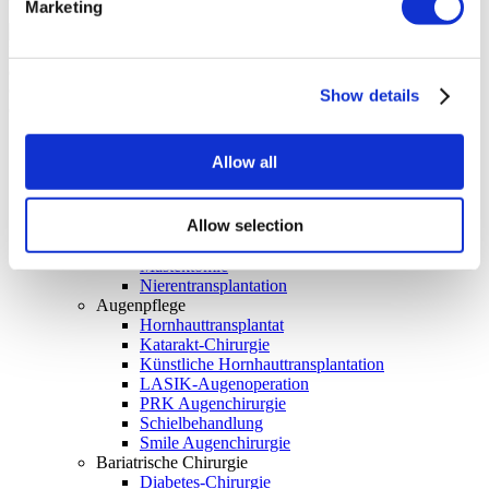
Marketing
Flymedi: Finden Sie Top-Kliniken & Ärzte in der Türkei und
erhalten Sie eine kostenlose Beratung. Erkunden Sie plastische
Chirurgie, Haartransplantation, Zahnmedizin, bariatrische
Show details
Chirurgieverfahren und viele weitere Fachgebiete mit Leichtigkeit.
Behandlungen finden
Allow all
Back to Menu
Allgemeine Chirurgie
Inguinalhernie Operation
Allow selection
Knochenmarktransplantation
Lebertransplantation
Mastektomie
Nierentransplantation
Augenpflege
Hornhauttransplantat
Katarakt-Chirurgie
Künstliche Hornhauttransplantation
LASIK-Augenoperation
PRK Augenchirurgie
Schielbehandlung
Smile Augenchirurgie
Bariatrische Chirurgie
Diabetes-Chirurgie