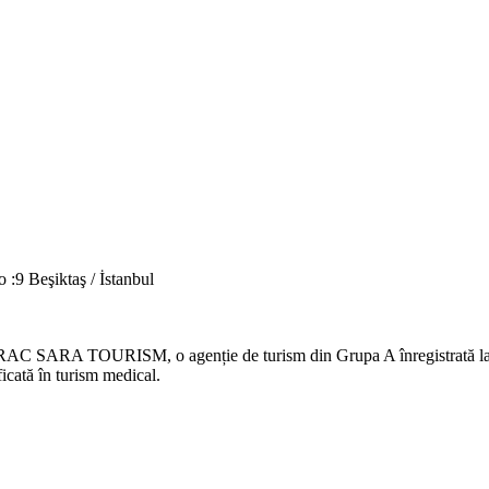
 :9 Beşiktaş / İstanbul
RAC SARA TOURISM, o agenție de turism din Grupa A înregistrată la
ficată în turism medical.