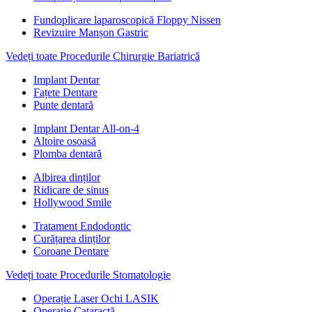
Fundoplicare laparoscopică Floppy Nissen
Revizuire Manșon Gastric
Vedeți toate Procedurile Chirurgie Bariatrică
Implant Dentar
Fațete Dentare
Punte dentară
Implant Dentar All-on-4
Altoire osoasă
Plomba dentară
Albirea dinților
Ridicare de sinus
Hollywood Smile
Tratament Endodontic
Curățarea dinților
Coroane Dentare
Vedeți toate Procedurile Stomatologie
Operație Laser Ochi LASIK
Operație Cataractă