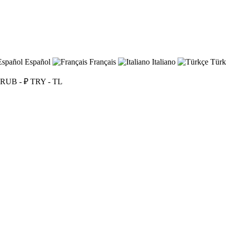
Español
Français
Italiano
Türk
RUB - ₽
TRY - TL