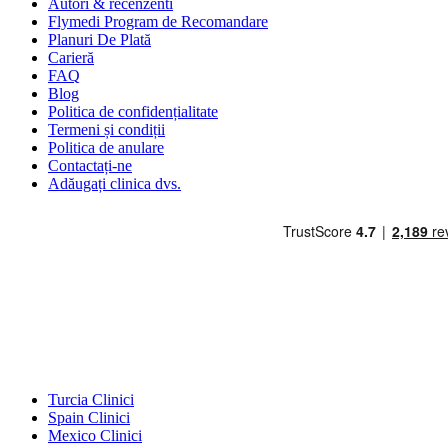
Autori & recenzenti
Flymedi Program de Recomandare
Planuri De Plată
Carieră
FAQ
Blog
Politica de confidențialitate
Termeni și condiții
Politica de anulare
Contactați-ne
Adăugați clinica dvs.
Destinații Populare
Turcia Clinici
Spain Clinici
Mexico Clinici