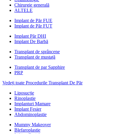
Chirurgie generală
ALTELE
Implant de Păr FUE
Implant de Păr FUT
Implant Păr DHI
Implant De Barbă
Transplant de sprâncene
Transplant de mustață
Transplant de par Sapphire
PRP
Vedeți toate Procedurile Transplant De Păr
Liposucție
Rinoplastie
Implanturi Mamare
Implant Fesier
Abdominoplastie
Mummy Makeover
Blefaroplastie