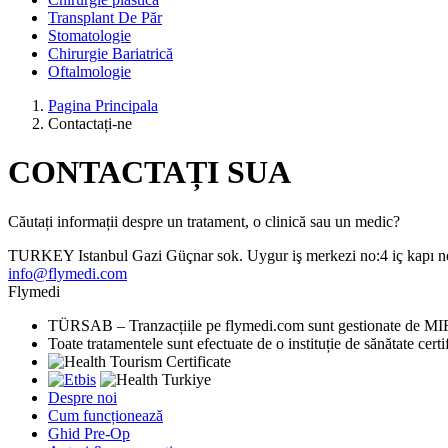
Transplant De Păr
Stomatologie
Chirurgie Bariatrică
Oftalmologie
Pagina Principala
Contactați-ne
CONTACTAȚI
SUA
Căutați informații despre un tratament, o clinică sau un medic?
TURKEY
Istanbul
Gazi Güçnar sok. Uygur iş merkezi no:4 iç kapı no
info@flymedi.com
Flymedi
TÜRSAB – Tranzacțiile pe flymedi.com sunt gestionate de MI
Toate tratamentele sunt efectuate de o instituție de sănătate certi
Despre noi
Cum funcționează
Ghid Pre-Op