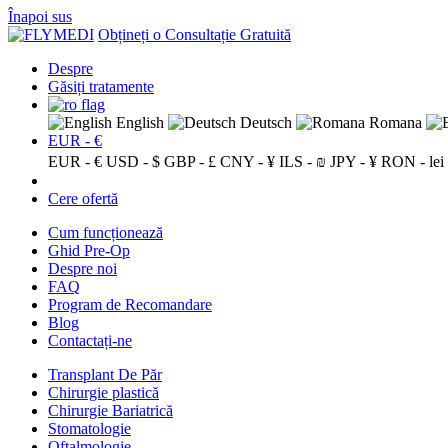
Înapoi sus
Obțineți o Consultație Gratuită
Despre
Găsiți tratamente
English
Deutsch
Romana
EUR - €
EUR - €
USD - $
GBP - £
CNY - ¥
ILS - ₪
JPY - ¥
RON - lei
Cere ofertă
Cum funcționează
Ghid Pre-Op
Despre noi
FAQ
Program de Recomandare
Blog
Contactați-ne
Transplant De Păr
Chirurgie plastică
Chirurgie Bariatrică
Stomatologie
Oftalmologie