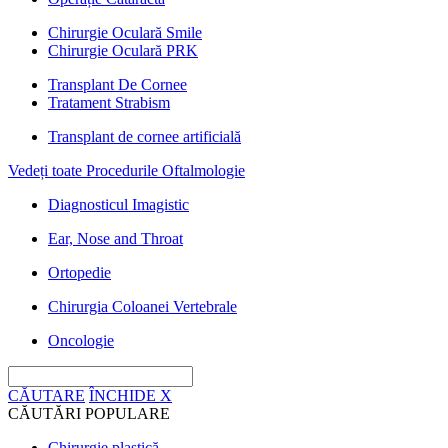
Chirurgie Oculară Smile
Chirurgie Oculară PRK
Transplant De Cornee
Tratament Strabism
Transplant de cornee artificială
Vedeți toate Procedurile Oftalmologie
Diagnosticul Imagistic
Ear, Nose and Throat
Ortopedie
Chirurgia Coloanei Vertebrale
Oncologie
CĂUTARE
ÎNCHIDE
X
CĂUTĂRI POPULARE
Chirurgie plastică