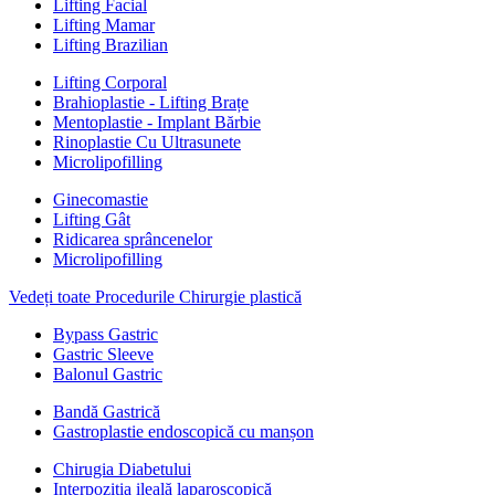
Lifting Facial
Lifting Mamar
Lifting Brazilian
Lifting Corporal
Brahioplastie - Lifting Brațe
Mentoplastie - Implant Bărbie
Rinoplastie Cu Ultrasunete
Microlipofilling
Ginecomastie
Lifting Gât
Ridicarea sprâncenelor
Microlipofilling
Vedeți toate Procedurile Chirurgie plastică
Bypass Gastric
Gastric Sleeve
Balonul Gastric
Bandă Gastrică
Gastroplastie endoscopică cu manșon
Chirugia Diabetului
Interpoziția ileală laparoscopică