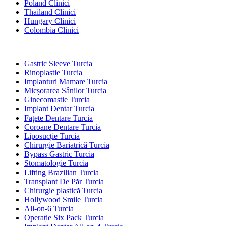
Poland Clinici
Thailand Clinici
Hungary Clinici
Colombia Clinici
Tratamente Populare în Turcia
Gastric Sleeve Turcia
Rinoplastie Turcia
Implanturi Mamare Turcia
Micșorarea Sânilor Turcia
Ginecomastie Turcia
Implant Dentar Turcia
Fațete Dentare Turcia
Coroane Dentare Turcia
Liposucție Turcia
Chirurgie Bariatrică Turcia
Bypass Gastric Turcia
Stomatologie Turcia
Lifting Brazilian Turcia
Transplant De Păr Turcia
Chirurgie plastică Turcia
Hollywood Smile Turcia
All-on-6 Turcia
Operație Six Pack Turcia