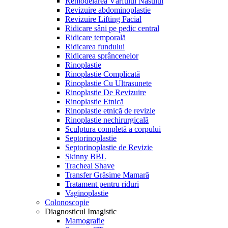
Remodelarea Vârfului Nasului
Revizuire abdominoplastie
Revizuire Lifting Facial
Ridicare sâni pe pedic central
Ridicare temporală
Ridicarea fundului
Ridicarea sprâncenelor
Rinoplastie
Rinoplastie Complicată
Rinoplastie Cu Ultrasunete
Rinoplastie De Revizuire
Rinoplastie Etnică
Rinoplastie etnică de revizie
Rinoplastie nechirurgicală
Sculptura completă a corpului
Septorinoplastie
Septorinoplastie de Revizie
Skinny BBL
Tracheal Shave
Transfer Grăsime Mamară
Tratament pentru riduri
Vaginoplastie
Colonoscopie
Diagnosticul Imagistic
Mamografie