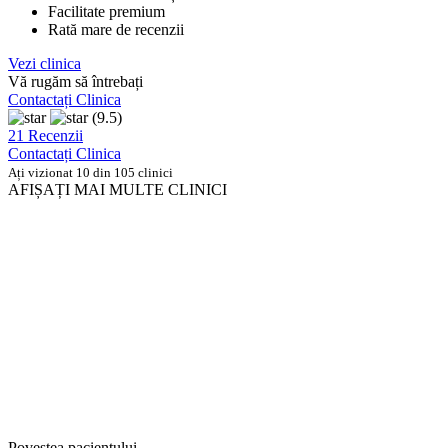
Facilitate premium
Rată mare de recenzii
Vezi clinica
Vă rugăm să întrebați
Contactați Clinica
(9.5)
21 Recenzii
Contactați Clinica
Ați vizionat 10 din 105 clinici
AFIȘAȚI MAI MULTE CLINICI
Povestea pacientului