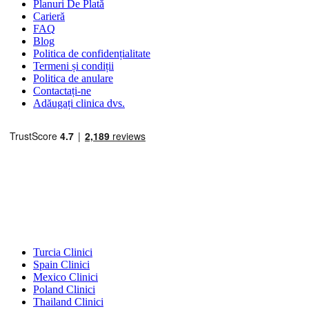
Planuri De Plată
Carieră
FAQ
Blog
Politica de confidențialitate
Termeni și condiții
Politica de anulare
Contactați-ne
Adăugați clinica dvs.
Destinații Populare
Turcia Clinici
Spain Clinici
Mexico Clinici
Poland Clinici
Thailand Clinici