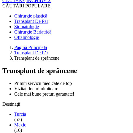
CĂUTARE
ÎNCHIDE
X
CĂUTĂRI POPULARE
Chirurgie plastică
Transplant De Păr
Stomatologie
Chirurgie Bariatrică
Oftalmologie
Pagina Principala
Transplant De Păr
Transplant de sprâncene
Transplant de sprâncene
Primiți servicii medicale de top
Vizitați locuri uimitoare
Cele mai bune prețuri garantate!
Destinații
Turcia
(52)
Mexic
(16)