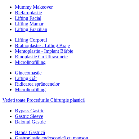
Mummy Makeover
Blefaroplastie
Lifting Facial
Lifting Mamar
Lifting Brazilian
Lifting Corporal
Brahioplastie - Lifting Brațe
Mentoplastie - Implant Bărbie
Rinoplastie Cu Ultrasunete
Microlipofilling
Ginecomastie
Lifting Gât
Ridicarea sprâncenelor
Microlipofilling
Vedeți toate Procedurile Chirurgie plastică
Bypass Gastric
Gastric Sleeve
Balonul Gastric
Bandă Gastrică
Gastroplastie endoscopică cu manșon