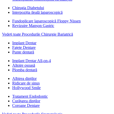
Chirugia Diabetului
Interpoziția ileală laparoscopică
Fundoplicare laparoscopică Floppy Nissen
Revizuire Manșon Gastric
Vedeți toate Procedurile Chirurgie Bariatrică
Implant Dentar
Fațete Dentare
Punte dentară
Implant Dentar All-on-4
Altoire osoasă
Plomba dentară
Albirea dinților
Ridicare de sinus
Hollywood Smile
Tratament Endodontic
Curățarea dinților
Coroane Dentare