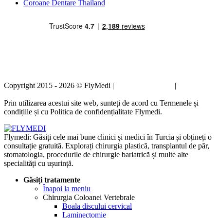
Coroane Dentare Thailand
Copyright 2015 - 2026 © FlyMedi |
Termeni și condiții
|
Politica de
confidențialitate
Prin utilizarea acestui site web, sunteți de acord cu Termenele și
condițiile și cu Politica de confidențialitate Flymedi.
Flymedi: Găsiți cele mai bune clinici și medici în Turcia și obțineți o
consultație gratuită. Explorați chirurgia plastică, transplantul de păr,
stomatologia, procedurile de chirurgie bariatrică și multe alte
specialități cu ușurință.
Găsiți tratamente
Înapoi la meniu
Chirurgia Coloanei Vertebrale
Boala discului cervical
Laminectomie