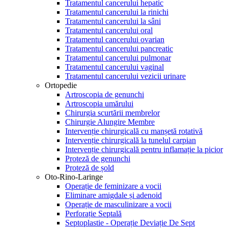
Tratamentul cancerului hepatic
Tratamentul cancerului la rinichi
Tratamentul cancerului la sâni
Tratamentul cancerului oral
Tratamentul cancerului ovarian
Tratamentul cancerului pancreatic
Tratamentul cancerului pulmonar
Tratamentul cancerului vaginal
Tratamentul cancerului vezicii urinare
Ortopedie
Artroscopia de genunchi
Artroscopia umărului
Chirurgia scurtării membrelor
Chirurgie Alungire Membre
Intervenție chirurgicală cu manșetă rotativă
Intervenție chirurgicală la tunelul carpian
Intervenție chirurgicală pentru inflamație la picior
Proteză de genunchi
Proteză de șold
Oto-Rino-Laringe
Operație de feminizare a vocii
Eliminare amigdale și adenoid
Operație de masculinizare a vocii
Perforație Septală
Septoplastie - Operație Deviație De Sept