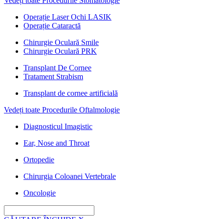
Vedeți toate Procedurile Stomatologie
Operație Laser Ochi LASIK
Operație Cataractă
Chirurgie Oculară Smile
Chirurgie Oculară PRK
Transplant De Cornee
Tratament Strabism
Transplant de cornee artificială
Vedeți toate Procedurile Oftalmologie
Diagnosticul Imagistic
Ear, Nose and Throat
Ortopedie
Chirurgia Coloanei Vertebrale
Oncologie