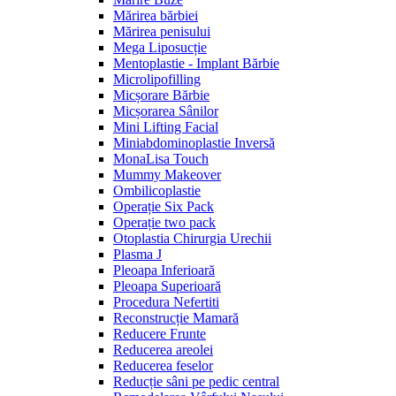
Mărirea bărbiei
Mărirea penisului
Mega Liposucție
Mentoplastie - Implant Bărbie
Microlipofilling
Micșorare Bărbie
Micșorarea Sânilor
Mini Lifting Facial
Miniabdominoplastie Inversă
MonaLisa Touch
Mummy Makeover
Ombilicoplastie
Operație Six Pack
Operație two pack
Otoplastia Chirurgia Urechii
Plasma J
Pleoapa Inferioară
Pleoapa Superioară
Procedura Nefertiti
Reconstrucție Mamară
Reducere Frunte
Reducerea areolei
Reducerea feselor
Reducție sâni pe pedic central