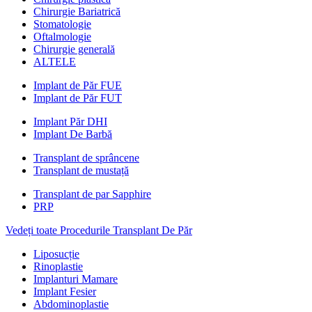
Chirurgie Bariatrică
Stomatologie
Oftalmologie
Chirurgie generală
ALTELE
Implant de Păr FUE
Implant de Păr FUT
Implant Păr DHI
Implant De Barbă
Transplant de sprâncene
Transplant de mustață
Transplant de par Sapphire
PRP
Vedeți toate Procedurile Transplant De Păr
Liposucție
Rinoplastie
Implanturi Mamare
Implant Fesier
Abdominoplastie