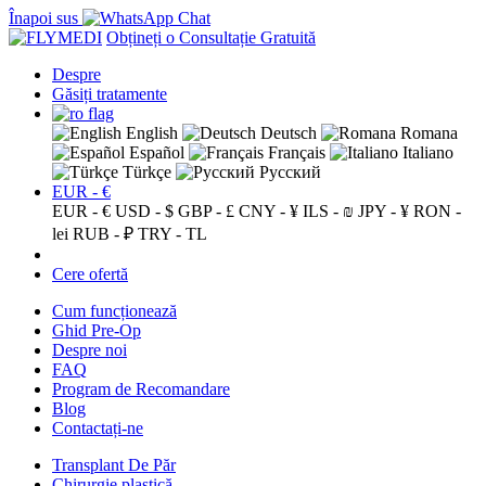
Înapoi sus
Obțineți o Consultație Gratuită
Despre
Găsiți tratamente
English
Deutsch
Romana
Español
Français
Italiano
Türkçe
Русский
EUR - €
EUR - €
USD - $
GBP - £
CNY - ¥
ILS - ₪
JPY - ¥
RON -
lei
RUB - ₽
TRY - TL
Cere ofertă
Cum funcționează
Ghid Pre-Op
Despre noi
FAQ
Program de Recomandare
Blog
Contactați-ne
Transplant De Păr
Chirurgie plastică