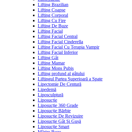
Lifting Brazilian
Lifting Coapse
Lifting Corporal
Lifting Cu Fire
Lifting De Buze
Lifting Facial
Lifting Facial Central
Lifting Facial Cinderella
Lifting Facial Cu Terapia Vampir
Lifting Facial Inferior
Lifting Gât
Lifting Mamar
Lifting Mons Pubis
Lifting profund al gâtului
Liftingul Partea Superioară a Spate
Lipectomie De Centură
Lipedemă
Liposculptură
Liposucție
Liposucție 360 Grade
Liposucție Bărbie
Liposucție De Revizuire
Liposucție Gât Şi Gușă
Liposucție Smart
Mărire Buze