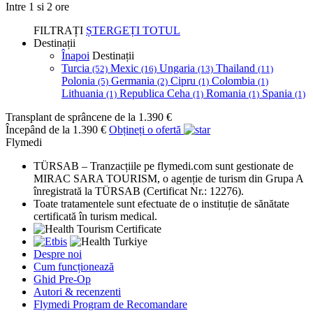
Intre 1 si 2 ore
FILTRAȚI
ȘTERGEȚI TOTUL
Destinații
Înapoi
Destinații
Turcia
Mexic
Ungaria
Thailand
(52)
(16)
(13)
(11)
Polonia
Germania
Cipru
Colombia
(5)
(2)
(1)
(1)
Lithuania
Republica Ceha
Romania
Spania
(1)
(1)
(1)
(1)
Transplant de sprâncene
de la 1.390 €
Începând de la 1.390 €
Obțineți o ofertă
Flymedi
TÜRSAB – Tranzacțiile pe flymedi.com sunt gestionate de
MIRAC SARA TOURISM, o agenție de turism din Grupa A
înregistrată la TÜRSAB (Certificat Nr.: 12276).
Toate tratamentele sunt efectuate de o instituție de sănătate
certificată în turism medical.
Despre noi
Cum funcționează
Ghid Pre-Op
Autori & recenzenti
Flymedi Program de Recomandare