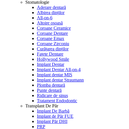
Stomatologie
Aderare dentară
Albirea dinților
All-on-6
Altoire osoasă
Coroane Ceramice
Coroane Dentare
Coroane Emax
Coroane Zirconiu
Curățarea dinților
Fațete Dentare
Hollywood Smile
Implant Dentar
Implant Dentar All-on-4
Implant dentar MIS
Implant dentar Straumann
Plomba dentară
Punte dentară
Ridicare de sinus
Tratament Endodontic
Transplant De Păr
Implant De Barbă
Implant de Păr FUE
Implant Păr DHI
PRP