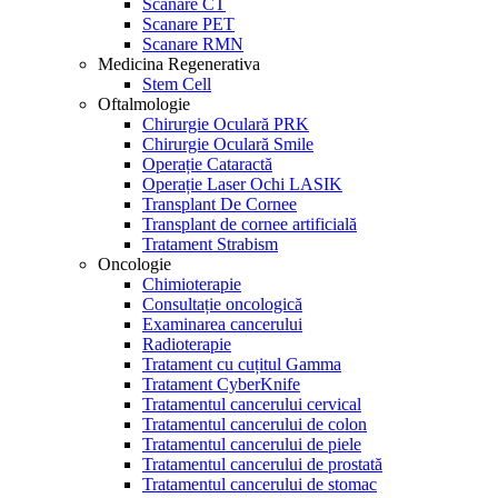
Scanare CT
Scanare PET
Scanare RMN
Medicina Regenerativa
Stem Cell
Oftalmologie
Chirurgie Oculară PRK
Chirurgie Oculară Smile
Operație Cataractă
Operație Laser Ochi LASIK
Transplant De Cornee
Transplant de cornee artificială
Tratament Strabism
Oncologie
Chimioterapie
Consultație oncologică
Examinarea cancerului
Radioterapie
Tratament cu cuțitul Gamma
Tratament CyberKnife
Tratamentul cancerului cervical
Tratamentul cancerului de colon
Tratamentul cancerului de piele
Tratamentul cancerului de prostată
Tratamentul cancerului de stomac