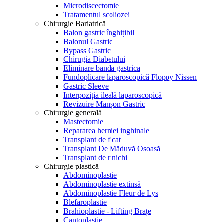
Microdiscectomie
Tratamentul scoliozei
Chirurgie Bariatrică
Balon gastric înghițibil
Balonul Gastric
Bypass Gastric
Chirugia Diabetului
Eliminare banda gastrica
Fundoplicare laparoscopică Floppy Nissen
Gastric Sleeve
Interpoziția ileală laparoscopică
Revizuire Manșon Gastric
Chirurgie generală
Mastectomie
Repararea herniei inghinale
Transplant de ficat
Transplant De Măduvă Osoasă
Transplant de rinichi
Chirurgie plastică
Abdominoplastie
Abdominoplastie extinsă
Abdominoplastie Fleur de Lys
Blefaroplastie
Brahioplastie - Lifting Brațe
Cantoplastie