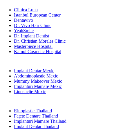
Clinici Populare
Clinica Luna
Istanbul European Center
Dentavivo
Dr. Vivo Hair Clinic
YeahSmile
Dr. Implant Dentist
Dr. Christian Morales Clinic
Masterpiece Hospital
Kamol Cosmetic Hospital
Tratamente Populare în Mexic
Implant Dentar Mexic
Abdominoplastie Mexic
Mummy Makeover Mexic
Implanturi Mamare Mexic
Liposucție Mexic
Tratamente Populare în Thailand
Rinoplastie Thailand
Fațete Dentare Thailand
Implanturi Mamare Thailand
Implant Dentar Thailand