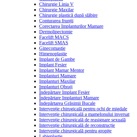
Chirurgie Linia V
Chirurgie Maxilar
Chirurgie plastică după slăbire
Conturarea frunții
Corectarea Implanturilor Mamare
Dermolipectomie
Facelift MACS
Facelift SMAS
Ginecomastie
Himenoplastie
Implant de Gambe
Implant Fesier
Implant Mamar Mentor
Implanturi Mamare
Implanturi Maxilar
Implanturi Obraji
Îndepărtare Implant Fesier
Îndepărtare Implanturi Mamare
Îndepărtarea Grăsimii Bucale
Intervenție chirugicală pentru ochi de migdale
Intervenție chirurgicală a mamelonului inversat
Intervenție chirurgicală de reasignare sexuală
Intervenție chirurgicală de reconstrucție
Intervenție chirurgicală pentru gropițe
Labieplastie