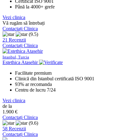
Certificat ISO 9001
Până la 4000+ grefe
Vezi clinica
Vă rugăm să întrebați
Contactați Clinica
(9.5)
21 Recenzii
Contactați Clinica
Istanbul, Turcia
Estethica Atasehir
Facilitate premium
Clinică din Istanbul certificată ISO 9001
93% ar recomanda
Centru de lucru 7/24
Vezi clinica
de la
1.900 €
Contactați Clinica
(9.6)
58 Recenzii
Contactați Clinica