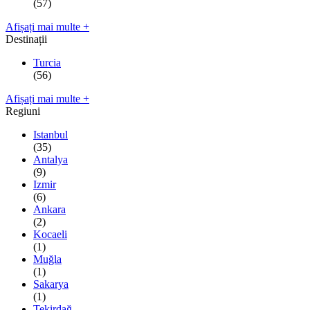
(57)
Afișați mai multe +
Destinații
Turcia
(56)
Afișați mai multe +
Regiuni
Istanbul
(35)
Antalya
(9)
Izmir
(6)
Ankara
(2)
Kocaeli
(1)
Muğla
(1)
Sakarya
(1)
Tekirdağ