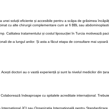
 unei soluții eficiente și accesibile pentru a scăpa de grăsimea încăpăț
inat cu alte chirurgii complementare cum ar fi BBL sau abdominoplasti
imp. Calitatea tratamentului și costul liposucției în Turcia motivează paci
ționali de-a lungul anilor. Și asta a făcut etapa de consultare mai ușoară
. Acești doctori au o vastă experiență și sunt la nivelul medicilor din țar
le. Colaborează îndeaproape cu spitalele acreditate internațional. Trebui
 International JCI sau Organizația Internațională pentru Standardizare