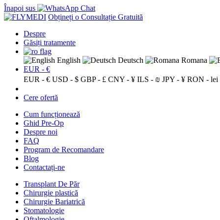
Înapoi sus
Obțineți o Consultație Gratuită
Despre
Găsiți tratamente
English
Deutsch
Romana
EUR - €
EUR - €
USD - $
GBP - £
CNY - ¥
ILS - ₪
JPY - ¥
RON - lei
Cere ofertă
Cum funcționează
Ghid Pre-Op
Despre noi
FAQ
Program de Recomandare
Blog
Contactați-ne
Transplant De Păr
Chirurgie plastică
Chirurgie Bariatrică
Stomatologie
Oftalmologie