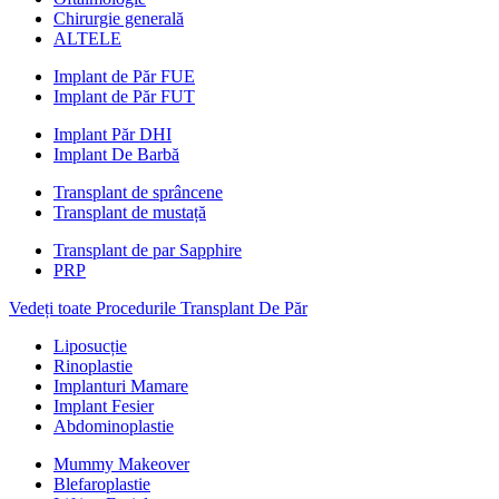
Chirurgie generală
ALTELE
Implant de Păr FUE
Implant de Păr FUT
Implant Păr DHI
Implant De Barbă
Transplant de sprâncene
Transplant de mustață
Transplant de par Sapphire
PRP
Vedeți toate Procedurile Transplant De Păr
Liposucție
Rinoplastie
Implanturi Mamare
Implant Fesier
Abdominoplastie
Mummy Makeover
Blefaroplastie