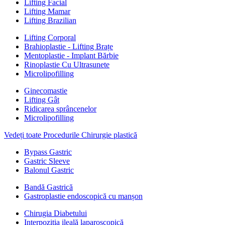
Lifting Facial
Lifting Mamar
Lifting Brazilian
Lifting Corporal
Brahioplastie - Lifting Brațe
Mentoplastie - Implant Bărbie
Rinoplastie Cu Ultrasunete
Microlipofilling
Ginecomastie
Lifting Gât
Ridicarea sprâncenelor
Microlipofilling
Vedeți toate Procedurile Chirurgie plastică
Bypass Gastric
Gastric Sleeve
Balonul Gastric
Bandă Gastrică
Gastroplastie endoscopică cu manșon
Chirugia Diabetului
Interpoziția ileală laparoscopică