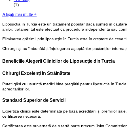
(1)
Afișați mai multe +
Liposucția în Turcia este un tratament popular dacă sunteți în căutarea
anilor; tratamentul este efectuat ca procedură independentă sau comb
Eliminarea grăsimii prin liposucție în Turcia este în creștere de ceva t
Chirurgii și-au îmbunătățit înțelegerea așteptărilor pacienților interna
Beneficiile Alegerii Clinicilor de Liposucție din Turcia
Chirurgi Excelenți în Străinătate
Puteți găsi cu ușurință medici bine pregătiți pentru liposucție în Turcia
acreditarilor lor.
Standard Superior de Servicii
Expertiza clinicii este determinată pe baza acreditării și premiilor sa
certificarea necesară.
Certificarea este guvernată de o terță parte precum Joint Commission