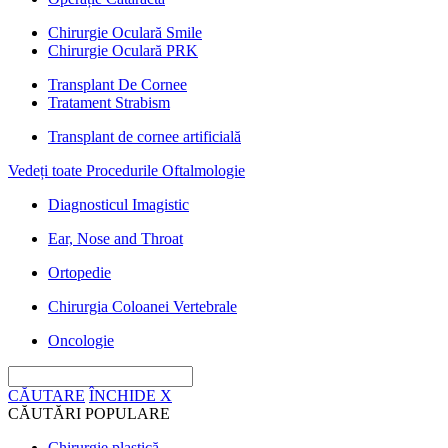
Chirurgie Oculară Smile
Chirurgie Oculară PRK
Transplant De Cornee
Tratament Strabism
Transplant de cornee artificială
Vedeți toate Procedurile Oftalmologie
Diagnosticul Imagistic
Ear, Nose and Throat
Ortopedie
Chirurgia Coloanei Vertebrale
Oncologie
CĂUTARE
ÎNCHIDE
X
CĂUTĂRI POPULARE
Chirurgie plastică