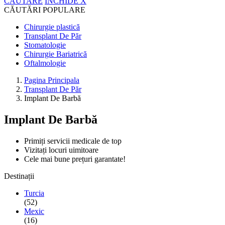
CĂUTARE
ÎNCHIDE
X
CĂUTĂRI POPULARE
Chirurgie plastică
Transplant De Păr
Stomatologie
Chirurgie Bariatrică
Oftalmologie
Pagina Principala
Transplant De Păr
Implant De Barbă
Implant De Barbă
Primiți servicii medicale de top
Vizitați locuri uimitoare
Cele mai bune prețuri garantate!
Destinații
Turcia
(52)
Mexic
(16)