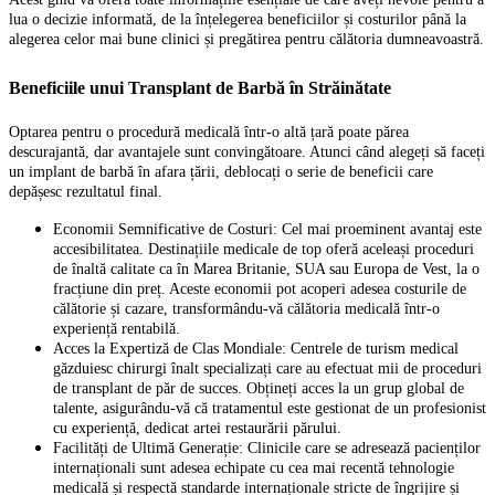
lua o decizie informată, de la înțelegerea beneficiilor și costurilor până la
alegerea celor mai bune clinici și pregătirea pentru călătoria dumneavoastră.
Beneficiile unui Transplant de Barbă în Străinătate
Optarea pentru o procedură medicală într-o altă țară poate părea
descurajantă, dar avantajele sunt convingătoare. Atunci când alegeți să faceți
un implant de barbă în afara țării, deblocați o serie de beneficii care
depășesc rezultatul final.
Economii Semnificative de Costuri: Cel mai proeminent avantaj este
accesibilitatea. Destinațiile medicale de top oferă aceleași proceduri
de înaltă calitate ca în Marea Britanie, SUA sau Europa de Vest, la o
fracțiune din preț. Aceste economii pot acoperi adesea costurile de
călătorie și cazare, transformându-vă călătoria medicală într-o
experiență rentabilă.
Acces la Expertiză de Clas Mondiale: Centrele de turism medical
găzduiesc chirurgi înalt specializați care au efectuat mii de proceduri
de transplant de păr de succes. Obțineți acces la un grup global de
talente, asigurându-vă că tratamentul este gestionat de un profesionist
cu experiență, dedicat artei restaurării părului.
Facilități de Ultimă Generație: Clinicile care se adresează pacienților
internaționali sunt adesea echipate cu cea mai recentă tehnologie
medicală și respectă standarde internaționale stricte de îngrijire și