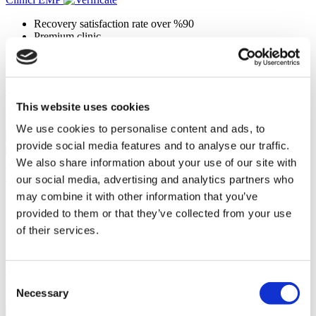
Recovery satisfaction rate over %90
Premium clinic
Member of Turkish Medical Association
Internationally certified clinic
Vezi clinica
Vă rugăm să întrebați
This website uses cookies
Contactați Clinica
Contactați Clinica
We use cookies to personalise content and ads, to
provide social media features and to analyse our traffic.
We also share information about your use of our site with
Istanbul, Turcia
Esteworld
our social media, advertising and analytics partners who
may combine it with other information that you’ve
Monitorizată de ISO 9001
Situată în inima orașului
provided to them or that they’ve collected from your use
Facilitate premium
of their services.
Rată mare de recenzii
Vezi clinica
de la
Consent
2.200 €
Necessary
Selection
Contactați Clinica
(9.5)