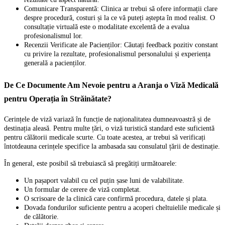
Comunicare Transparentă: Clinica ar trebui să ofere informații clare
despre procedură, costuri și la ce vă puteți aștepta în mod realist. O
consultație virtuală este o modalitate excelentă de a evalua
profesionalismul lor.
Recenzii Verificate ale Pacienților: Căutați feedback pozitiv constant
cu privire la rezultate, profesionalismul personalului și experiența
generală a pacienților.
De Ce Documente Am Nevoie pentru a Aranja o Viză Medicală
pentru Operația în Străinătate?
Cerințele de viză variază în funcție de naționalitatea dumneavoastră și de
destinația aleasă. Pentru multe țări, o viză turistică standard este suficientă
pentru călătorii medicale scurte. Cu toate acestea, ar trebui să verificați
întotdeauna cerințele specifice la ambasada sau consulatul țării de destinație.
În general, este posibil să trebuiască să pregătiți următoarele:
Un pașaport valabil cu cel puțin șase luni de valabilitate.
Un formular de cerere de viză completat.
O scrisoare de la clinică care confirmă procedura, datele și plata.
Dovada fondurilor suficiente pentru a acoperi cheltuielile medicale și
de călătorie.