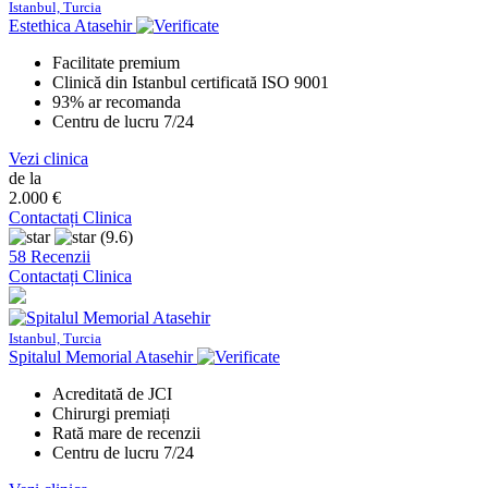
Istanbul, Turcia
Estethica Atasehir
Facilitate premium
Clinică din Istanbul certificată ISO 9001
93% ar recomanda
Centru de lucru 7/24
Vezi clinica
de la
2.000 €
Contactați Clinica
(9.6)
58 Recenzii
Contactați Clinica
Istanbul, Turcia
Spitalul Memorial Atasehir
Acreditată de JCI
Chirurgi premiați
Rată mare de recenzii
Centru de lucru 7/24