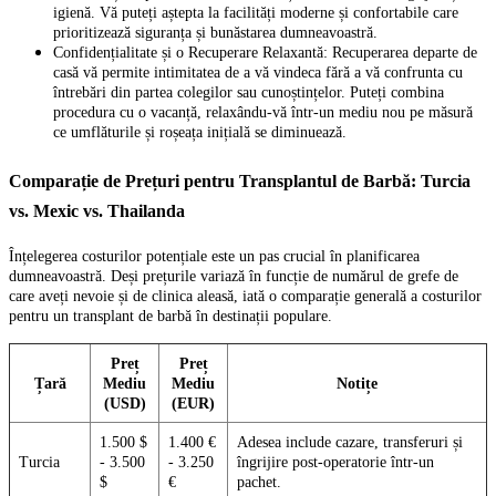
igienă. Vă puteți aștepta la facilități moderne și confortabile care
prioritizează siguranța și bunăstarea dumneavoastră.
Confidențialitate și o Recuperare Relaxantă: Recuperarea departe de
casă vă permite intimitatea de a vă vindeca fără a vă confrunta cu
întrebări din partea colegilor sau cunoștințelor. Puteți combina
procedura cu o vacanță, relaxându-vă într-un mediu nou pe măsură
ce umflăturile și roșeața inițială se diminuează.
Comparație de Prețuri pentru Transplantul de Barbă: Turcia
vs. Mexic vs. Thailanda
Înțelegerea costurilor potențiale este un pas crucial în planificarea
dumneavoastră. Deși prețurile variază în funcție de numărul de grefe de
care aveți nevoie și de clinica aleasă, iată o comparație generală a costurilor
pentru un transplant de barbă în destinații populare.
Preț
Preț
Țară
Mediu
Mediu
Notițe
(USD)
(EUR)
1.500 $
1.400 €
Adesea include cazare, transferuri și
Turcia
- 3.500
- 3.250
îngrijire post-operatorie într-un
$
€
pachet.