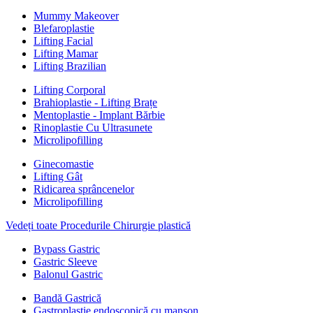
Mummy Makeover
Blefaroplastie
Lifting Facial
Lifting Mamar
Lifting Brazilian
Lifting Corporal
Brahioplastie - Lifting Brațe
Mentoplastie - Implant Bărbie
Rinoplastie Cu Ultrasunete
Microlipofilling
Ginecomastie
Lifting Gât
Ridicarea sprâncenelor
Microlipofilling
Vedeți toate Procedurile Chirurgie plastică
Bypass Gastric
Gastric Sleeve
Balonul Gastric
Bandă Gastrică
Gastroplastie endoscopică cu manșon