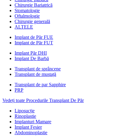
Chirurgie Bariatrică
Stomatologie
Oftalmologie
Chirurgie generală
ALTELE
Implant de Păr FUE
Implant de Păr FUT
Implant Păr DHI
Implant De Barbă
Transplant de sprâncene
Transplant de mustață
Transplant de par Sapphire
PRP
Vedeți toate Procedurile Transplant De Păr
Liposucție
Rinoplastie
Implanturi Mamare
Implant Fesier
Abdominoplastie