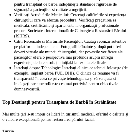
pentru transplant de barbă îndeplinește standarde riguroase de
siguranță a pacienților și calitate a îngrijirii.
Verificați Acreditările Medicului: Cercetați calificările și experiența
chirurgului care va efectua procedura. Verificați pregătirea sa
medicală, certificările și apartenența la organizații profesionale
precum Societatea Internațională de Chirurgie a Restaurării Părului
(ISHRS).
Citiți Recenziile și Mărturiile Pacienților: Căutați recenzii autentice
pe platforme independente. Fotografiile înainte și după pot oferi
dovezi vizuale ale muncii chirurgului, dar poveștile verificate ale
pacienților oferă o perspectivă mai profundă asupra întregii
experiențe, de la consultația inițială la rezultatele finale.
Întrebați despre Tehnologie: Întrebați clinica ce tehnici folosește (de
exemplu, implant barbă FUE, DHI). O clinică de renume va fi
transparentă în ceea ce privește tehnologia sa și vă va ajuta să
înțelegeți care metodă este cea mai potrivită pentru obiectivele
dumneavoastră.
Top Destinații pentru Transplant de Barbă în Străinătate
Mai multe țări s-au impus ca lideri în turismul medical, oferind o calitate și
o valoare excepțională pentru restaurarea părului facial.
Turcia