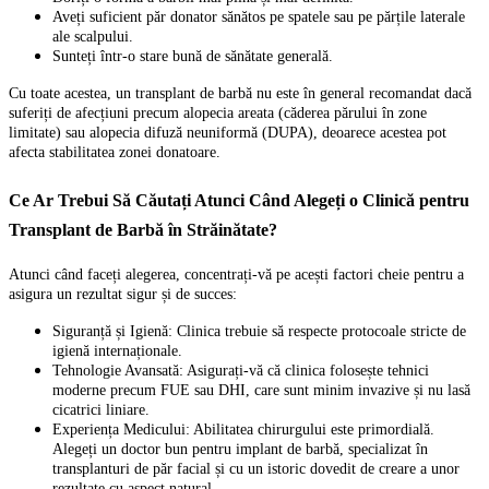
Aveți suficient păr donator sănătos pe spatele sau pe părțile laterale
ale scalpului.
Sunteți într-o stare bună de sănătate generală.
Cu toate acestea, un transplant de barbă nu este în general recomandat dacă
suferiți de afecțiuni precum alopecia areata (căderea părului în zone
limitate) sau alopecia difuză neuniformă (DUPA), deoarece acestea pot
afecta stabilitatea zonei donatoare.
Ce Ar Trebui Să Căutați Atunci Când Alegeți o Clinică pentru
Transplant de Barbă în Străinătate?
Atunci când faceți alegerea, concentrați-vă pe acești factori cheie pentru a
asigura un rezultat sigur și de succes:
Siguranță și Igienă: Clinica trebuie să respecte protocoale stricte de
igienă internaționale.
Tehnologie Avansată: Asigurați-vă că clinica folosește tehnici
moderne precum FUE sau DHI, care sunt minim invazive și nu lasă
cicatrici liniare.
Experiența Medicului: Abilitatea chirurgului este primordială.
Alegeți un doctor bun pentru implant de barbă, specializat în
transplanturi de păr facial și cu un istoric dovedit de creare a unor
rezultate cu aspect natural.