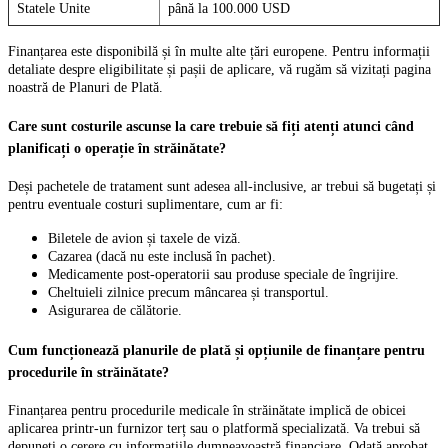
Statele Unite
până la 100.000 USD
Finanțarea este disponibilă și în multe alte țări europene. Pentru informații
detaliate despre eligibilitate și pașii de aplicare, vă rugăm să vizitați pagina
noastră de Planuri de Plată.
Care sunt costurile ascunse la care trebuie să fiți atenți atunci când
planificați o operație în străinătate?
Deși pachetele de tratament sunt adesea all-inclusive, ar trebui să bugetați și
pentru eventuale costuri suplimentare, cum ar fi:
Biletele de avion și taxele de viză.
Cazarea (dacă nu este inclusă în pachet).
Medicamente post-operatorii sau produse speciale de îngrijire.
Cheltuieli zilnice precum mâncarea și transportul.
Asigurarea de călătorie.
Cum funcționează planurile de plată și opțiunile de finanțare pentru
procedurile în străinătate?
Finanțarea pentru procedurile medicale în străinătate implică de obicei
aplicarea printr-un furnizor terț sau o platformă specializată. Va trebui să
depuneți o cerere cu informațiile dumneavoastră financiare. Odată aprobat,