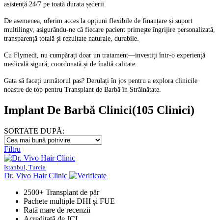
asistență 24/7 pe toată durata șederii.
De asemenea, oferim acces la opțiuni flexibile de finanțare și suport
multilingv, asigurându-ne că fiecare pacient primește îngrijire personalizată,
transparență totală și rezultate naturale, durabile.
Cu Flymedi, nu cumpărați doar un tratament—investiți într-o experiență
medicală sigură, coordonată și de înaltă calitate.
Gata să faceți următorul pas? Derulați în jos pentru a explora clinicile
noastre de top pentru Transplant de Barbă în Străinătate.
Implant De Barbă Clinici
(105 Clinici)
SORTATE DUPĂ:
Filtru
Istanbul, Turcia
Dr. Vivo Hair Clinic
2500+ Transplant de păr
Pachete multiple DHI și FUE
Rată mare de recenzii
Acreditată de JCI