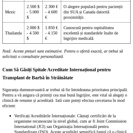
2.500 $
2.300 €
O alegere populară pentru pacienții
Mexic
- 5.000
- 4.600
din SUA și Canada datorită
$
€
proximității.
2.000 $
1.850 €
Cunoscută pentru ospitalitatea
Thailanda
- 4.500
- 4.150
excelentă și standardele înalte de
$
€
îngrijire medicală.
Notă: Aceste prețuri sunt estimative. Pentru o ofertă exactă, ar trebui să
solicitați o consultație personalizată.
Cum Să Găsiți Spitale Acreditate Internațional pentru
Transplant de Barbă în Străinătate
Siguranța dumneavoastră ar trebui să fie întotdeauna prioritatea principală.
Pentru a vă asigura că primiți cea mai bună îngrijire, este vital să alegeți o
clinică de renume și acreditată. Iată cum puteți efectua cercetarea în mod
eficient:
Verificați Acreditările Internaționale: Căutați certificări de la
organisme recunoscute la nivel global, cum ar fi Joint Commission
International (JCI) sau Organizația Internațională pentru
Standardizare (ISO). Aceste acreditări semnifică faptul că o clinică