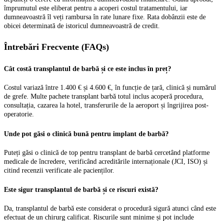
împrumutul este eliberat pentru a acoperi costul tratamentului, iar
dumneavoastră îl veți rambursa în rate lunare fixe. Rata dobânzii este de
obicei determinată de istoricul dumneavoastră de credit.
Întrebări Frecvente (FAQs)
Cât costă transplantul de barbă și ce este inclus în preț?
Costul variază între 1.400 € și 4.600 €, în funcție de țară, clinică și numărul
de grefe. Multe pachete transplant barbă totul inclus acoperă procedura,
consultația, cazarea la hotel, transferurile de la aeroport și îngrijirea post-
operatorie.
Unde pot găsi o clinică bună pentru implant de barbă?
Puteți găsi o clinică de top pentru transplant de barbă cercetând platforme
medicale de încredere, verificând acreditările internaționale (JCI, ISO) și
citind recenzii verificate ale pacienților.
Este sigur transplantul de barbă și ce riscuri există?
Da, transplantul de barbă este considerat o procedură sigură atunci când este
efectuat de un chirurg calificat. Riscurile sunt minime și pot include