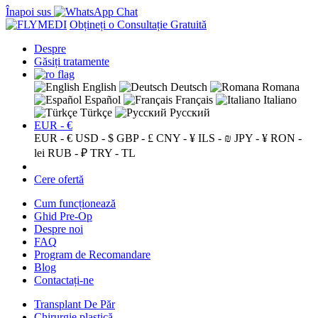
Înapoi sus
Obțineți o Consultație Gratuită
Despre
Găsiți tratamente
English
Deutsch
Romana
Español
Français
Italiano
Türkçe
Русский
EUR - €
EUR - €
USD - $
GBP - £
CNY - ¥
ILS - ₪
JPY - ¥
RON -
lei
RUB - ₽
TRY - TL
Cere ofertă
Cum funcționează
Ghid Pre-Op
Despre noi
FAQ
Program de Recomandare
Blog
Contactați-ne
Transplant De Păr
Chirurgie plastică