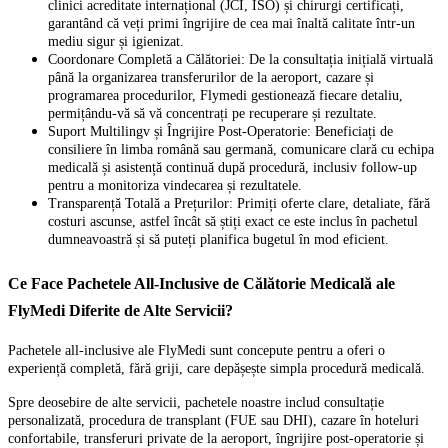
clinici acreditate internațional (JCI, ISO) și chirurgi certificați,
garantând că veți primi îngrijire de cea mai înaltă calitate într-un
mediu sigur și igienizat.
Coordonare Completă a Călătoriei: De la consultația inițială virtuală
până la organizarea transferurilor de la aeroport, cazare și
programarea procedurilor, Flymedi gestionează fiecare detaliu,
permițându-vă să vă concentrați pe recuperare și rezultate.
Suport Multilingv și Îngrijire Post-Operatorie: Beneficiați de
consiliere în limba română sau germană, comunicare clară cu echipa
medicală și asistență continuă după procedură, inclusiv follow-up
pentru a monitoriza vindecarea și rezultatele.
Transparență Totală a Prețurilor: Primiți oferte clare, detaliate, fără
costuri ascunse, astfel încât să știți exact ce este inclus în pachetul
dumneavoastră și să puteți planifica bugetul în mod eficient.
Ce Face Pachetele All-Inclusive de Călătorie Medicală ale
FlyMedi Diferite de Alte Servicii?
Pachetele all-inclusive ale FlyMedi sunt concepute pentru a oferi o
experiență completă, fără griji, care depășește simpla procedură medicală.
Spre deosebire de alte servicii, pachetele noastre includ consultație
personalizată, procedura de transplant (FUE sau DHI), cazare în hoteluri
confortabile, transferuri private de la aeroport, îngrijire post-operatorie și