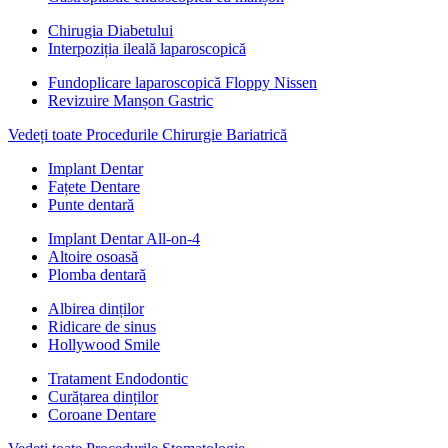
Chirugia Diabetului
Interpoziția ileală laparoscopică
Fundoplicare laparoscopică Floppy Nissen
Revizuire Manșon Gastric
Vedeți toate Procedurile Chirurgie Bariatrică
Implant Dentar
Fațete Dentare
Punte dentară
Implant Dentar All-on-4
Altoire osoasă
Plomba dentară
Albirea dinților
Ridicare de sinus
Hollywood Smile
Tratament Endodontic
Curățarea dinților
Coroane Dentare