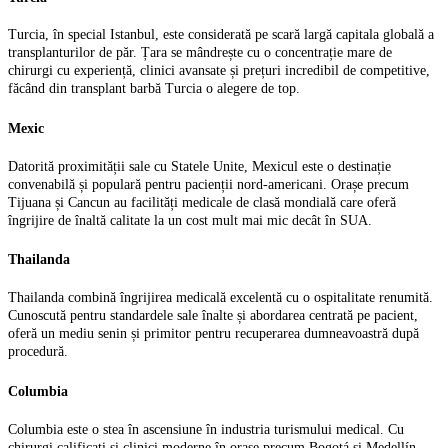
Turcia, în special Istanbul, este considerată pe scară largă capitala globală a
transplanturilor de păr. Țara se mândrește cu o concentrație mare de
chirurgi cu experiență, clinici avansate și prețuri incredibil de competitive,
făcând din transplant barbă Turcia o alegere de top.
Mexic
Datorită proximității sale cu Statele Unite, Mexicul este o destinație
convenabilă și populară pentru pacienții nord-americani. Orașe precum
Tijuana și Cancun au facilități medicale de clasă mondială care oferă
îngrijire de înaltă calitate la un cost mult mai mic decât în SUA.
Thailanda
Thailanda combină îngrijirea medicală excelentă cu o ospitalitate renumită.
Cunoscută pentru standardele sale înalte și abordarea centrată pe pacient,
oferă un mediu senin și primitor pentru recuperarea dumneavoastră după
procedură.
Columbia
Columbia este o stea în ascensiune în industria turismului medical. Cu
chirurgi calificați și clinici moderne în orașe precum Bogotá și Medellín,