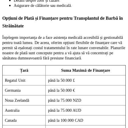
Detalii despre zbor și cazare.
Asigurare de călătorie sau medicală.
Opțiuni de Plată și Finanțare pentru Transplantul de Barbă în
Străinătate
Înțelegem importanța de a face asistența medicală accesibilă și gestionabilă
pentru toată lumea. De aceea, oferim opțiuni flexibile de finanțare care vă
permit să eșalonați costul tratamentului în rate lunare convenabile. Planurile
noastre de plată sunt concepute pentru a vă ajuta să vă concentrați pe
sănătatea dumneavoastră fără presiune financiară.
Țară
Suma Maximă de Finanțare
Regatul Unit
până la 50.000 £
Germania
până la 50.000 €
Noua Zeelandă
până la 75.000 NZD
Australia
până la 75.000 AUD
Canada
până la 100.000 CAD