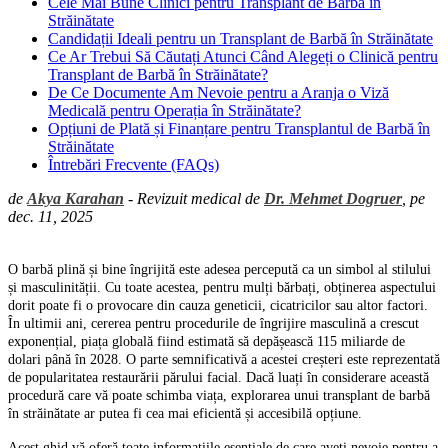
Cele Mai Bune Clinici pentru Transplant de Barbă în
Străinătate
Candidații Ideali pentru un Transplant de Barbă în Străinătate
Ce Ar Trebui Să Căutați Atunci Când Alegeți o Clinică pentru
Transplant de Barbă în Străinătate?
De Ce Documente Am Nevoie pentru a Aranja o Viză
Medicală pentru Operația în Străinătate?
Opțiuni de Plată și Finanțare pentru Transplantul de Barbă în
Străinătate
Întrebări Frecvente (FAQs)
de
Akya Karahan
- Revizuit medical de
Dr. Mehmet Dogruer
, pe
dec. 11, 2025
O barbă plină și bine îngrijită este adesea percepută ca un simbol al stilului
și masculinității. Cu toate acestea, pentru mulți bărbați, obținerea aspectului
dorit poate fi o provocare din cauza geneticii, cicatricilor sau altor factori.
În ultimii ani, cererea pentru procedurile de îngrijire masculină a crescut
exponențial, piața globală fiind estimată să depășească 115 miliarde de
dolari până în 2028. O parte semnificativă a acestei creșteri este reprezentată
de popularitatea restaurării părului facial. Dacă luați în considerare această
procedură care vă poate schimba viața, explorarea unui transplant de barbă
în străinătate ar putea fi cea mai eficientă și accesibilă opțiune.
Acest ghid vă oferă toate informațiile esențiale de care aveți nevoie pentru a