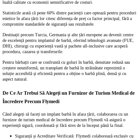
înaltă calitate cu economii semnificative de costuri.
Statisticile arată că peste 60% dintre pacienții care optează pentru proceduri
estetice în afara țării lor citesc diferența de preț ca factor principal, fără a
compromite standardele de siguranță sau rezultatele.
Destinații precum Turcia, Germania și alte țări europene au devenit centre
de excelență pentru implantul de barbă, oferind tehnologii avansate (FUE,
DHI), chirurgi cu experiență vastă și pachete all-inclusive care acoperă
procedura, cazarea și transferurile.
Pentru bărbații care se confruntă cu goluri în barbă, densitate redusă sau
creștere neuniformă, un transplant de barbă în străinătate reprezintă o
soluție accesibilă și eficientă pentru a obține o barbă plină, densă și cu
aspect natural.
De Ce Ar Trebui Să Alegeți un Furnizor de Turism Medical de
Încredere Precum Flymedi
Când alegeți să faceți un implant barbă în afara țării, colaborarea cu un
furnizor de turism medical de încredere precum Flymedi vă asigură o
experiență sigură, coordonată și fără stres de la început până la final.
Siguranță și Acreditare Verificată: Flymedi colaborează exclusiv cu