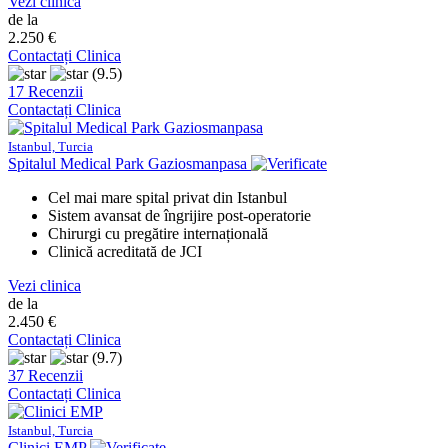
Vezi clinica
de la
2.250 €
Contactați Clinica
(9.5)
17 Recenzii
Contactați Clinica
Istanbul, Turcia
Spitalul Medical Park Gaziosmanpasa
Cel mai mare spital privat din Istanbul
Sistem avansat de îngrijire post-operatorie
Chirurgi cu pregătire internațională
Clinică acreditată de JCI
Vezi clinica
de la
2.450 €
Contactați Clinica
(9.7)
37 Recenzii
Contactați Clinica
Istanbul, Turcia
Clinici EMP