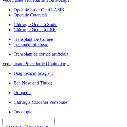
Vedeți toate Procedurile Stomatologie
Operație Laser Ochi LASIK
Operație Cataractă
Chirurgie Oculară Smile
Chirurgie Oculară PRK
Transplant De Cornee
Tratament Strabism
Transplant de cornee artificială
Vedeți toate Procedurile Oftalmologie
Diagnosticul Imagistic
Ear, Nose and Throat
Ortopedie
Chirurgia Coloanei Vertebrale
Oncologie