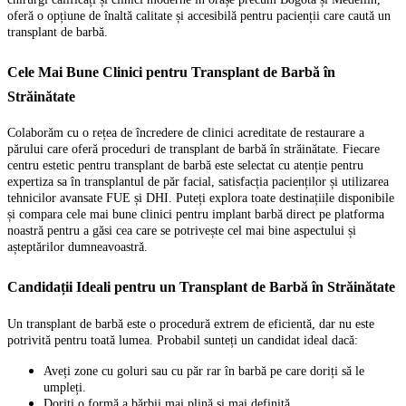
oferă o opțiune de înaltă calitate și accesibilă pentru pacienții care caută un
transplant de barbă.
Cele Mai Bune Clinici pentru Transplant de Barbă în
Străinătate
Colaborăm cu o rețea de încredere de clinici acreditate de restaurare a
părului care oferă proceduri de transplant de barbă în străinătate. Fiecare
centru estetic pentru transplant de barbă este selectat cu atenție pentru
expertiza sa în transplantul de păr facial, satisfacția pacienților și utilizarea
tehnicilor avansate FUE și DHI. Puteți explora toate destinațiile disponibile
și compara cele mai bune clinici pentru implant barbă direct pe platforma
noastră pentru a găsi cea care se potrivește cel mai bine aspectului și
așteptărilor dumneavoastră.
Candidații Ideali pentru un Transplant de Barbă în Străinătate
Un transplant de barbă este o procedură extrem de eficientă, dar nu este
potrivită pentru toată lumea. Probabil sunteți un candidat ideal dacă:
Aveți zone cu goluri sau cu păr rar în barbă pe care doriți să le
umpleți.
Doriți o formă a bărbii mai plină și mai definită.