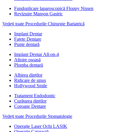
Fundoplicare laparoscopică Floppy Nissen
Revizuire Manșon Gastric
Vedeți toate Procedurile Chirurgie Bariatrică
Implant Dentar
Fațete Dentare
Punte dentară
Implant Dentar All-on-4
Altoire osoasă
Plomba dentară
Albirea dinților
Ridicare de sinus
Hollywood Smile
Tratament Endodontic
Curățarea dinților
Coroane Dentare
Vedeți toate Procedurile Stomatologie
Operație Laser Ochi LASIK
Operație Cataractă