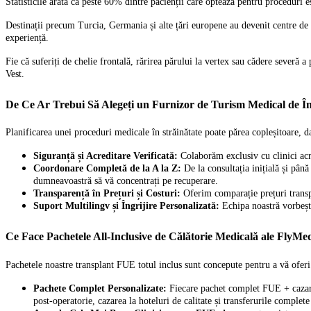
Statisticile arată că peste 60% dintre pacienții care optează pentru proceduri est
Destinații precum Turcia, Germania și alte țări europene au devenit centre de e
experiență.
Fie că suferiți de chelie frontală, rărirea părului la vertex sau cădere severă 
Vest.
De Ce Ar Trebui Să Alegeți un Furnizor de Turism Medical de 
Planificarea unei proceduri medicale în străinătate poate părea copleșitoare, d
Siguranță și Acreditare Verificată:
Colaborăm exclusiv cu clinici acred
Coordonare Completă de la A la Z:
De la consultația inițială și până
dumneavoastră să vă concentrați pe recuperare.
Transparență în Prețuri și Costuri:
Oferim comparație prețuri transpl
Suport Multilingv și Îngrijire Personalizată:
Echipa noastră vorbește
Ce Face Pachetele All-Inclusive de Călătorie Medicală ale FlyMedi
Pachetele noastre transplant FUE totul inclus sunt concepute pentru a vă oferi
Pachete Complet Personalizate:
Fiecare pachet complet FUE + cazare 
post-operatorie, cazarea la hoteluri de calitate și transferurile complete 