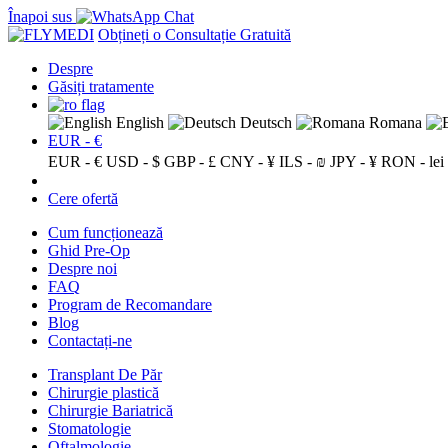
Înapoi sus
Obțineți o Consultație Gratuită
Despre
Găsiți tratamente
English
Deutsch
Romana
EUR - €
EUR - €
USD - $
GBP - £
CNY - ¥
ILS - ₪
JPY - ¥
RON - lei
Cere ofertă
Cum funcționează
Ghid Pre-Op
Despre noi
FAQ
Program de Recomandare
Blog
Contactați-ne
Transplant De Păr
Chirurgie plastică
Chirurgie Bariatrică
Stomatologie
Oftalmologie