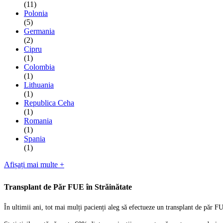
(11)
Polonia
(5)
Germania
(2)
Cipru
(1)
Colombia
(1)
Lithuania
(1)
Republica Ceha
(1)
Romania
(1)
Spania
(1)
Afișați mai multe +
Transplant de Păr FUE în Străinătate
În ultimii ani, tot mai mulți pacienți aleg să efectueze un transplant de păr F