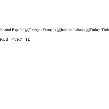
Español
Français
Italiano
Türk
RUB - ₽
TRY - TL