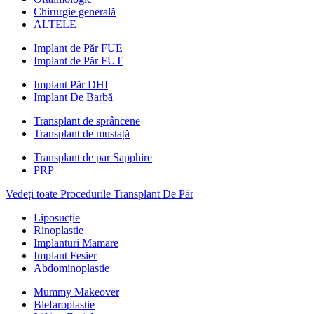
Chirurgie generală
ALTELE
Implant de Păr FUE
Implant de Păr FUT
Implant Păr DHI
Implant De Barbă
Transplant de sprâncene
Transplant de mustață
Transplant de par Sapphire
PRP
Vedeți toate Procedurile Transplant De Păr
Liposucție
Rinoplastie
Implanturi Mamare
Implant Fesier
Abdominoplastie
Mummy Makeover
Blefaroplastie