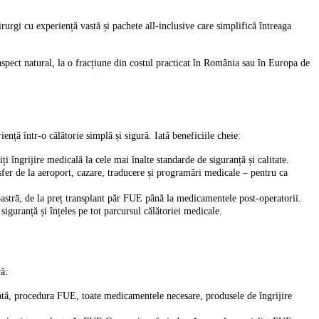
urgi cu experiență vastă și pachete all-inclusive care simplifică întreaga
 aspect natural, la o fracțiune din costul practicat în România sau în Europa de
ță într-o călătorie simplă și sigură. Iată beneficiile cheie:
i îngrijire medicală la cele mai înalte standarde de siguranță și calitate.
nsfer de la aeroport, cazare, traducere și programări medicale – pentru ca
oastră, de la preț transplant păr FUE până la medicamentele post-operatorii.
iguranță și înțeles pe tot parcursul călătoriei medicale.
ă:
ată, procedura FUE, toate medicamentele necesare, produsele de îngrijire