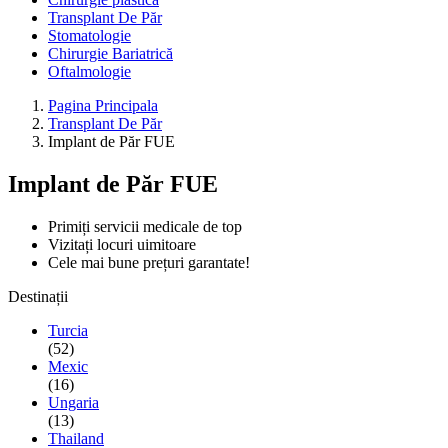
Transplant De Păr
Stomatologie
Chirurgie Bariatrică
Oftalmologie
Pagina Principala
Transplant De Păr
Implant de Păr FUE
Implant de Păr FUE
Primiți servicii medicale de top
Vizitați locuri uimitoare
Cele mai bune prețuri garantate!
Destinații
Turcia
(52)
Mexic
(16)
Ungaria
(13)
Thailand