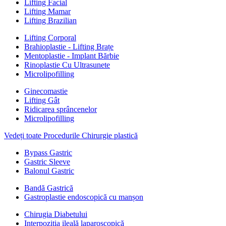
Lifting Facial
Lifting Mamar
Lifting Brazilian
Lifting Corporal
Brahioplastie - Lifting Brațe
Mentoplastie - Implant Bărbie
Rinoplastie Cu Ultrasunete
Microlipofilling
Ginecomastie
Lifting Gât
Ridicarea sprâncenelor
Microlipofilling
Vedeți toate Procedurile Chirurgie plastică
Bypass Gastric
Gastric Sleeve
Balonul Gastric
Bandă Gastrică
Gastroplastie endoscopică cu manșon
Chirugia Diabetului
Interpoziția ileală laparoscopică