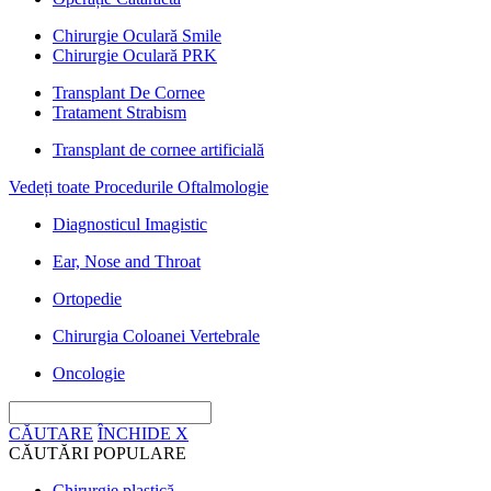
Chirurgie Oculară Smile
Chirurgie Oculară PRK
Transplant De Cornee
Tratament Strabism
Transplant de cornee artificială
Vedeți toate Procedurile Oftalmologie
Diagnosticul Imagistic
Ear, Nose and Throat
Ortopedie
Chirurgia Coloanei Vertebrale
Oncologie
CĂUTARE
ÎNCHIDE
X
CĂUTĂRI POPULARE
Chirurgie plastică