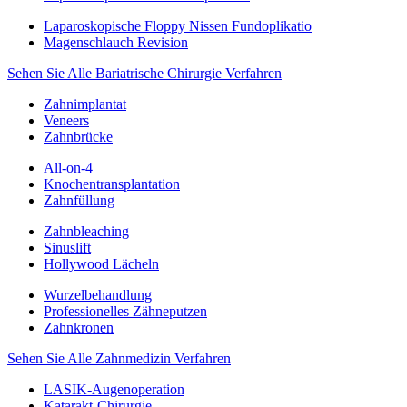
Laparoskopische Floppy Nissen Fundoplikatio
Magenschlauch Revision
Sehen Sie Alle Bariatrische Chirurgie Verfahren
Zahnimplantat
Veneers
Zahnbrücke
All-on-4
Knochentransplantation
Zahnfüllung
Zahnbleaching
Sinuslift
Hollywood Lächeln
Wurzelbehandlung
Professionelles Zähneputzen
Zahnkronen
Sehen Sie Alle Zahnmedizin Verfahren
LASIK-Augenoperation
Katarakt-Chirurgie