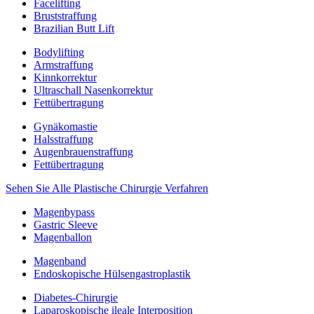
Facelifting
Bruststraffung
Brazilian Butt Lift
Bodylifting
Armstraffung
Kinnkorrektur
Ultraschall Nasenkorrektur
Fettübertragung
Gynäkomastie
Halsstraffung
Augenbrauenstraffung
Fettübertragung
Sehen Sie Alle Plastische Chirurgie Verfahren
Magenbypass
Gastric Sleeve
Magenballon
Magenband
Endoskopische Hülsengastroplastik
Diabetes-Chirurgie
Laparoskopische ileale Interposition