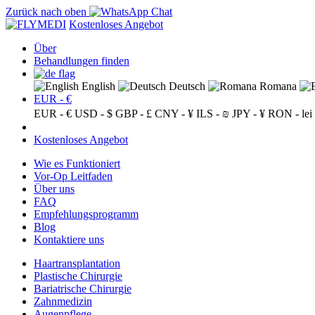
Zurück nach oben
Kostenloses Angebot
Über
Behandlungen finden
English
Deutsch
Romana
EUR - €
EUR - €
USD - $
GBP - £
CNY - ¥
ILS - ₪
JPY - ¥
RON - lei
Kostenloses Angebot
Wie es Funktioniert
Vor-Op Leitfaden
Über uns
FAQ
Empfehlungsprogramm
Blog
Kontaktiere uns
Haartransplantation
Plastische Chirurgie
Bariatrische Chirurgie
Zahnmedizin
Augenpflege