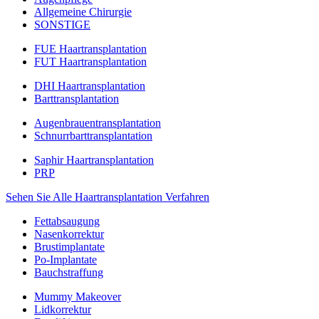
Allgemeine Chirurgie
SONSTIGE
FUE Haartransplantation
FUT Haartransplantation
DHI Haartransplantation
Barttransplantation
Augenbrauentransplantation
Schnurrbarttransplantation
Saphir Haartransplantation
PRP
Sehen Sie Alle Haartransplantation Verfahren
Fettabsaugung
Nasenkorrektur
Brustimplantate
Po-Implantate
Bauchstraffung
Mummy Makeover
Lidkorrektur