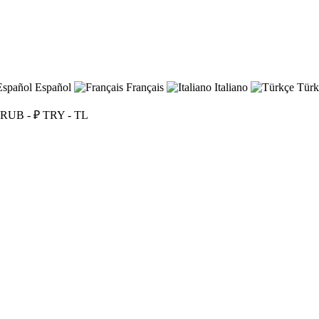
Español
Français
Italiano
Türk
RUB - ₽
TRY - TL