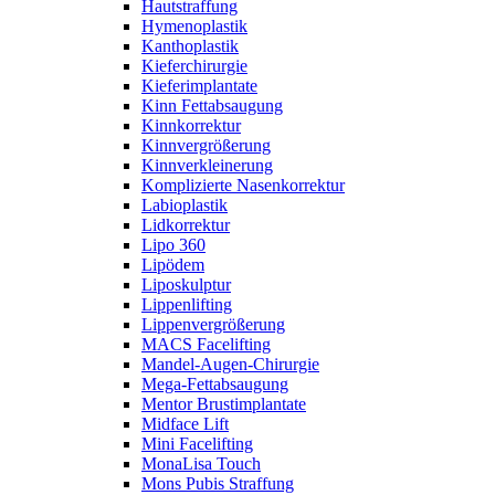
Hautstraffung
Hymenoplastik
Kanthoplastik
Kieferchirurgie
Kieferimplantate
Kinn Fettabsaugung
Kinnkorrektur
Kinnvergrößerung
Kinnverkleinerung
Komplizierte Nasenkorrektur
Labioplastik
Lidkorrektur
Lipo 360
Lipödem
Liposkulptur
Lippenlifting
Lippenvergrößerung
MACS Facelifting
Mandel-Augen-Chirurgie
Mega-Fettabsaugung
Mentor Brustimplantate
Midface Lift
Mini Facelifting
MonaLisa Touch
Mons Pubis Straffung