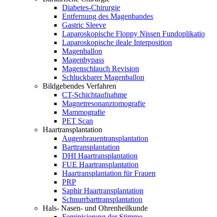
Diabetes-Chirurgie
Entfernung des Magenbandes
Gastric Sleeve
Laparoskopische Floppy Nissen Fundoplikatio
Laparoskopische ileale Interposition
Magenballon
Magenbypass
Magenschlauch Revision
Schluckbarer Magenballon
Bildgebendes Verfahren
CT-Schichtaufnahme
Magnetresonanztomografie
Mammografie
PET Scan
Haartransplantation
Augenbrauentransplantation
Barttransplantation
DHI Haartransplantation
FUE Haartransplantation
Haartransplantation für Frauen
PRP
Saphir Haartransplantation
Schnurrbarttransplantation
Hals- Nasen- und Ohrenheilkunde
Feminisierung der Stimme