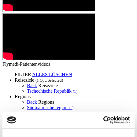
Flymedi-Patientenvideos
FILTER
ALLES LÖSCHEN
Reiseziele
(1 Opt. Selected)
Back
Reiseziele
Tschechische Republik
(1)
Regions
Back
Regions
Südmährische region
(1)
Flymedi
TÜRSAB – Transaktionen auf flymedi.com werden von
MIRAC SARA TOURISM abgewickelt, einer bei TÜRSAB