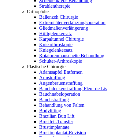
Scheidenkrebs Behandlung
Strahlentherapie
Orthopädie
Ballenzeh Chirurgie
Extremitätenverkürzungsoperation
Gliedmaßenverlängerung
Hüftgelenkersatz
Karpaltunnel Chirurgie
Kniearthroskopie
Kniegelenkersatz
Rotatorenmanschette Behandlung
Schulter-Arthroskopie
Plastische Chirurgie
Adamsapfel Entfernen
Armstraffung
Augenbrauenstraffung
Bauchdeckenstraffung Fleur de Lis
Bauchnabeloperation
Bauchstraffung
Behandlung von Falten
Bodylifting
Brazilian Butt Lift
Brustfett-Transfer
Brustimplantate
Brustimplantat-Revision