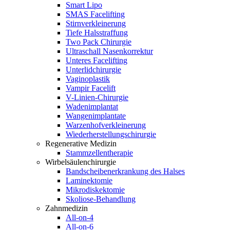
Smart Lipo
SMAS Facelifting
Stirnverkleinerung
Tiefe Halsstraffung
Two Pack Chirurgie
Ultraschall Nasenkorrektur
Unteres Facelifting
Unterlidchirurgie
Vaginoplastik
Vampir Facelift
V-Linien-Chirurgie
Wadenimplantat
Wangenimplantate
Warzenhofverkleinerung
Wiederherstellungschirurgie
Regenerative Medizin
Stammzellentherapie
Wirbelsäulenchirurgie
Bandscheibenerkrankung des Halses
Laminektomie
Mikrodiskektomie
Skoliose-Behandlung
Zahnmedizin
All-on-4
All-on-6