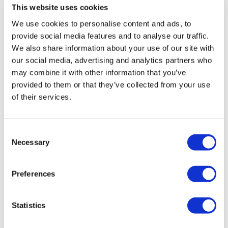
registrierten Reiseagentur der Gruppe A (Zertifikatsnummer:
This website uses cookies
12276).
Alle Behandlungen werden von einer im
We use cookies to personalise content and ads, to
Gesundheitstourismus zertifizierten Gesundheitseinrichtung
provide social media features and to analyse our traffic.
durchgeführt.
We also share information about your use of our site with
our social media, advertising and analytics partners who
Über uns
may combine it with other information that you’ve
Wie es Funktioniert
provided to them or that they’ve collected from your use
Vor-Op Leitfaden
Autoren & Gutachter
of their services.
Flymedi Empfehlungsprogramm
Zahlungsplaene
Karrieren
Consent
FAQ
Blog
Necessary
Selection
Datenschutz-Bestimmungen
Allgemeine Geschäftsbedingungen
Stornierungsrichtlinie
Preferences
Kontaktiere uns
Ihre Klinik hinzufügen
Statistics