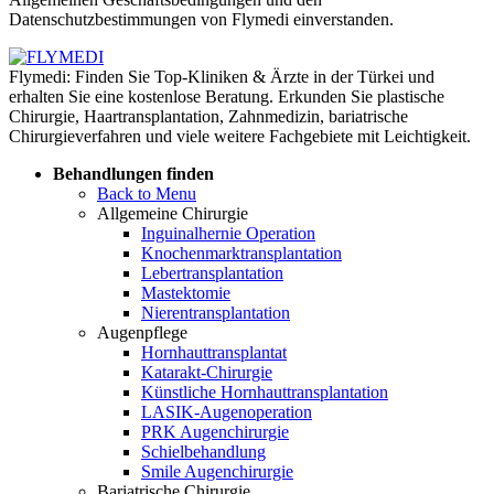
Datenschutzbestimmungen von Flymedi einverstanden.
Flymedi: Finden Sie Top-Kliniken & Ärzte in der Türkei und
erhalten Sie eine kostenlose Beratung. Erkunden Sie plastische
Chirurgie, Haartransplantation, Zahnmedizin, bariatrische
Chirurgieverfahren und viele weitere Fachgebiete mit Leichtigkeit.
Behandlungen finden
Back to Menu
Allgemeine Chirurgie
Inguinalhernie Operation
Knochenmarktransplantation
Lebertransplantation
Mastektomie
Nierentransplantation
Augenpflege
Hornhauttransplantat
Katarakt-Chirurgie
Künstliche Hornhauttransplantation
LASIK-Augenoperation
PRK Augenchirurgie
Schielbehandlung
Smile Augenchirurgie
Bariatrische Chirurgie