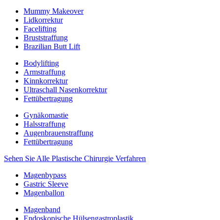
Mummy Makeover
Lidkorrektur
Facelifting
Bruststraffung
Brazilian Butt Lift
Bodylifting
Armstraffung
Kinnkorrektur
Ultraschall Nasenkorrektur
Fettübertragung
Gynäkomastie
Halsstraffung
Augenbrauenstraffung
Fettübertragung
Sehen Sie Alle Plastische Chirurgie Verfahren
Magenbypass
Gastric Sleeve
Magenballon
Magenband
Endoskopische Hülsengastroplastik