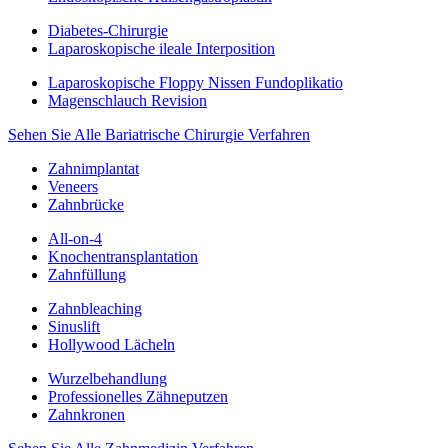
Diabetes-Chirurgie
Laparoskopische ileale Interposition
Laparoskopische Floppy Nissen Fundoplikatio
Magenschlauch Revision
Sehen Sie Alle Bariatrische Chirurgie Verfahren
Zahnimplantat
Veneers
Zahnbrücke
All-on-4
Knochentransplantation
Zahnfüllung
Zahnbleaching
Sinuslift
Hollywood Lächeln
Wurzelbehandlung
Professionelles Zähneputzen
Zahnkronen