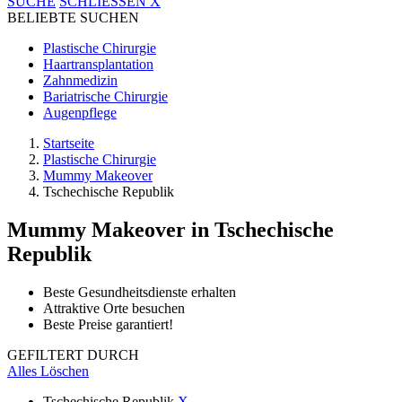
SUCHE
SCHLIESSEN
X
BELIEBTE SUCHEN
Plastische Chirurgie
Haartransplantation
Zahnmedizin
Bariatrische Chirurgie
Augenpflege
Startseite
Plastische Chirurgie
Mummy Makeover
Tschechische Republik
Mummy Makeover
in Tschechische
Republik
Beste Gesundheitsdienste erhalten
Attraktive Orte besuchen
Beste Preise garantiert!
GEFILTERT DURCH
Alles Löschen
Tschechische Republik
X