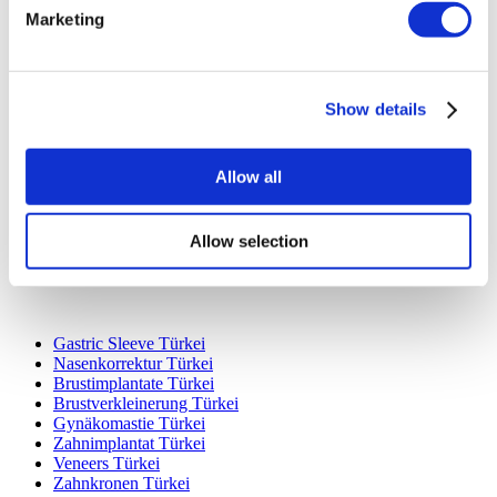
Marketing
Show details
Beliebte Reiseziele
Türkei Kliniken
Spain Kliniken
Allow all
Mexico Kliniken
Poland Kliniken
Thailand Kliniken
Allow selection
Hungary Kliniken
Colombia Kliniken
Beliebte Behandlungen in Türkei
Gastric Sleeve Türkei
Nasenkorrektur Türkei
Brustimplantate Türkei
Brustverkleinerung Türkei
Gynäkomastie Türkei
Zahnimplantat Türkei
Veneers Türkei
Zahnkronen Türkei