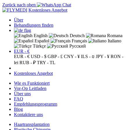
Zurück nach oben
Kostenloses Angebot
Über
Behandlungen finden
English
Deutsch
Romana
Español
Français
Italiano
Türkçe
Русский
EUR - €
EUR - €
USD - $
GBP - £
CNY - ¥
ILS - ₪
JPY - ¥
RON -
lei
RUB - ₽
TRY - TL
Kostenloses Angebot
Wie es Funktioniert
Vor-Op Leitfaden
Über uns
FAQ
Empfehlungsprogramm
Blog
Kontaktiere uns
Haartransplantation
Plastische Chirurgie