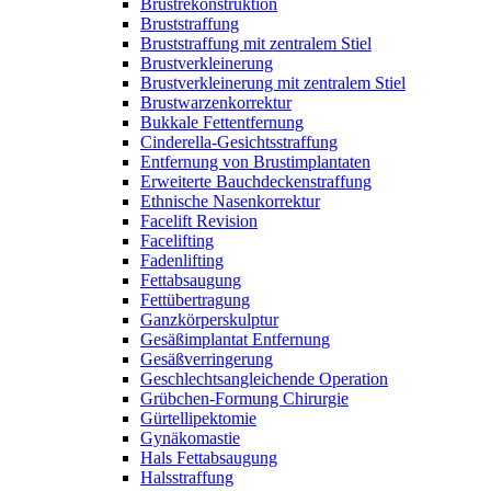
Brustrekonstruktion
Bruststraffung
Bruststraffung mit zentralem Stiel
Brustverkleinerung
Brustverkleinerung mit zentralem Stiel
Brustwarzenkorrektur
Bukkale Fettentfernung
Cinderella-Gesichtsstraffung
Entfernung von Brustimplantaten
Erweiterte Bauchdeckenstraffung
Ethnische Nasenkorrektur
Facelift Revision
Facelifting
Fadenlifting
Fettabsaugung
Fettübertragung
Ganzkörperskulptur
Gesäßimplantat Entfernung
Gesäßverringerung
Geschlechtsangleichende Operation
Grübchen-Formung Chirurgie
Gürtellipektomie
Gynäkomastie
Hals Fettabsaugung
Halsstraffung