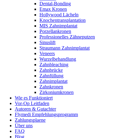
Dental-Bonding
Emax Kronen
Hollywood Lächeln
Knochentransplantation
MIS Zahnimplantat
Porzellankronen
Professionelles Zähneputzen
Sinuslift
Straumann Zahnimplantat
Veneers
Wurzelbehandlung
Zahnbleaching
Zahnbrücke
Zahnfüllung
Zahnimplantat
Zahnkronen
Zirkoniumkronen
Wie es Funktioniert
Vor-Op Leitfaden
Autoren & Gutachter
Flymedi Empfehlungsprogramm
Zahlungsplaene
Über uns
FAQ
Blog