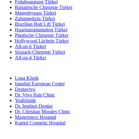
Fettabsaugung Türkei
Bariatrische Chirurgie Türkei
Magenbypass Türkei
Zahnmedizin Türkei
Brazilian Butt Lift Türkei
Haartransplantation Türkei
Plastische Chirurgie Türkei
Hollywood Lächeln Türkei
All-on-6 Türkei
Sixpack-Chirurgie Türkei
All-on-4 Türkei
Beliebte Kliniken
Luna Klinik
Istanbul European Center
Dentavivo
Dr. Vivo Hair Clinic
YeahSmile
Dr. Implant Dentist
Dr. Christian Morales Clinic
Masterpiece Hospital
Kamol Cosmetic Hospital
Beliebte Behandlungen in Mexiko