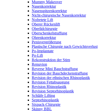
Mummy Makeover
Nasenkorrektur
Nasenspitzenkorrektur
Nicht-chirurgische Nasenkorrektur
Nofretete Lift
Oberer Rückenlift
Oberlidchirurgie
Oberschenkelstraffung
Ohrenkorrektur
Penisvergrößerung
Plastische Chirurgie nach Gewichtsverlust
Po-Implantate
Po-Lift
Rekonstruktion der Stirn
Renuvion
Reverse Mini Bauchstraffung
Revision der Bauchdeckenstraffung
Revision der ethnischen Rhinoplastik
Revision Fettabsaugung
Revision Rhinoplastik
Revision Septorhinoplastik
Schläfe Lifting
Septorhinoplastik
Sixpack-Chirurgie
Skinny BBL