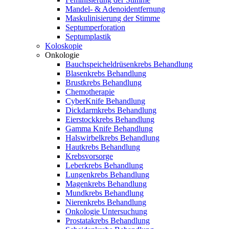
Mandel- & Adenoidentfernung
Maskulinisierung der Stimme
Septumperforation
Septumplastik
Koloskopie
Onkologie
Bauchspeicheldrüsenkrebs Behandlung
Blasenkrebs Behandlung
Brustkrebs Behandlung
Chemotherapie
CyberKnife Behandlung
Dickdarmkrebs Behandlung
Eierstockkrebs Behandlung
Gamma Knife Behandlung
Halswirbelkrebs Behandlung
Hautkrebs Behandlung
Krebsvorsorge
Leberkrebs Behandlung
Lungenkrebs Behandlung
Magenkrebs Behandlung
Mundkrebs Behandlung
Nierenkrebs Behandlung
Onkologie Untersuchung
Prostatakrebs Behandlung