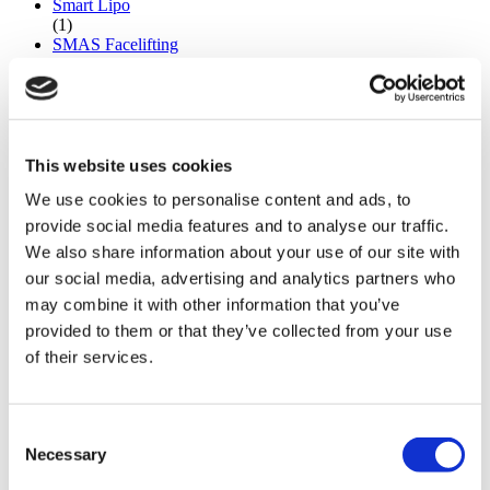
Smart Lipo
(1)
SMAS Facelifting
(1)
Stirnverkleinerung
(1)
Straumann Zahnimplantat
(1)
Teardrop Brustimplantate
This website uses cookies
(1)
We use cookies to personalise content and ads, to
Tiefe Halsstraffung
(1)
provide social media features and to analyse our traffic.
Tiefenwirksames Facelift
We also share information about your use of our site with
(1)
our social media, advertising and analytics partners who
Two Pack Chirurgie
(1)
may combine it with other information that you’ve
Ultraschall Nasenkorrektur
provided to them or that they’ve collected from your use
(1)
of their services.
Unteres Facelifting
(1)
Unterlidchirurgie
(1)
Consent
Vaginoplastik
Necessary
(1)
Selection
Vampir Facelift