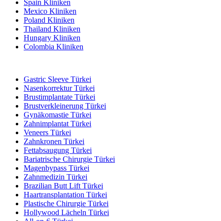
Spain Kliniken
Mexico Kliniken
Poland Kliniken
Thailand Kliniken
Hungary Kliniken
Colombia Kliniken
Beliebte Behandlungen in Türkei
Gastric Sleeve Türkei
Nasenkorrektur Türkei
Brustimplantate Türkei
Brustverkleinerung Türkei
Gynäkomastie Türkei
Zahnimplantat Türkei
Veneers Türkei
Zahnkronen Türkei
Fettabsaugung Türkei
Bariatrische Chirurgie Türkei
Magenbypass Türkei
Zahnmedizin Türkei
Brazilian Butt Lift Türkei
Haartransplantation Türkei
Plastische Chirurgie Türkei
Hollywood Lächeln Türkei