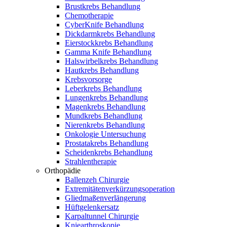
Brustkrebs Behandlung
Chemotherapie
CyberKnife Behandlung
Dickdarmkrebs Behandlung
Eierstockkrebs Behandlung
Gamma Knife Behandlung
Halswirbelkrebs Behandlung
Hautkrebs Behandlung
Krebsvorsorge
Leberkrebs Behandlung
Lungenkrebs Behandlung
Magenkrebs Behandlung
Mundkrebs Behandlung
Nierenkrebs Behandlung
Onkologie Untersuchung
Prostatakrebs Behandlung
Scheidenkrebs Behandlung
Strahlentherapie
Orthopädie
Ballenzeh Chirurgie
Extremitätenverkürzungsoperation
Gliedmaßenverlängerung
Hüftgelenkersatz
Karpaltunnel Chirurgie
Kniearthroskopie