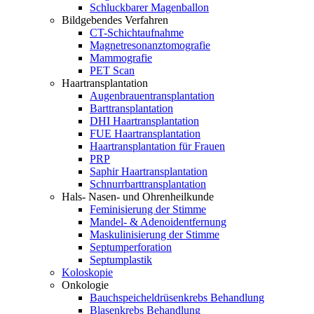
Schluckbarer Magenballon
Bildgebendes Verfahren
CT-Schichtaufnahme
Magnetresonanztomografie
Mammografie
PET Scan
Haartransplantation
Augenbrauentransplantation
Barttransplantation
DHI Haartransplantation
FUE Haartransplantation
Haartransplantation für Frauen
PRP
Saphir Haartransplantation
Schnurrbarttransplantation
Hals- Nasen- und Ohrenheilkunde
Feminisierung der Stimme
Mandel- & Adenoidentfernung
Maskulinisierung der Stimme
Septumperforation
Septumplastik
Koloskopie
Onkologie
Bauchspeicheldrüsenkrebs Behandlung
Blasenkrebs Behandlung