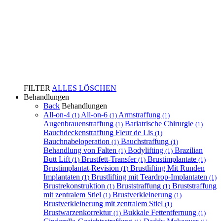
FILTER
ALLES LÖSCHEN
Behandlungen
Back
Behandlungen
All-on-4
All-on-6
Armstraffung
(1)
(1)
(1)
Augenbrauenstraffung
Bariatrische Chirurgie
(1)
(1)
Bauchdeckenstraffung Fleur de Lis
(1)
Bauchnabeloperation
Bauchstraffung
(1)
(1)
Behandlung von Falten
Bodylifting
Brazilian
(1)
(1)
Butt Lift
Brustfett-Transfer
Brustimplantate
(1)
(1)
(1)
Brustimplantat-Revision
Brustlifting Mit Runden
(1)
Implantaten
Brustlifting mit Teardrop-Implantaten
(1)
(1)
Brustrekonstruktion
Bruststraffung
Bruststraffung
(1)
(1)
mit zentralem Stiel
Brustverkleinerung
(1)
(1)
Brustverkleinerung mit zentralem Stiel
(1)
Brustwarzenkorrektur
Bukkale Fettentfernung
(1)
(1)