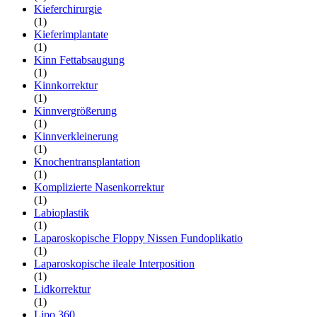
Kieferchirurgie
(1)
Kieferimplantate
(1)
Kinn Fettabsaugung
(1)
Kinnkorrektur
(1)
Kinnvergrößerung
(1)
Kinnverkleinerung
(1)
Knochentransplantation
(1)
Komplizierte Nasenkorrektur
(1)
Labioplastik
(1)
Laparoskopische Floppy Nissen Fundoplikatio
(1)
Laparoskopische ileale Interposition
(1)
Lidkorrektur
(1)
Lipo 360