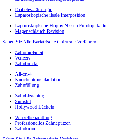
Diabetes-Chirurgie
Laparoskopische ileale Interposition
Laparoskopische Floppy Nissen Fundoplikatio
Magenschlauch Revision
Sehen Sie Alle Bariatrische Chirurgie Verfahren
Zahnimplantat
Veneers
Zahnbrücke
All-on-4
Knochentransplantation
Zahnfüllung
Zahnbleaching
Sinuslift
Hollywood Lächeln
Wurzelbehandlung
Professionelles Zähneputzen
Zahnkronen