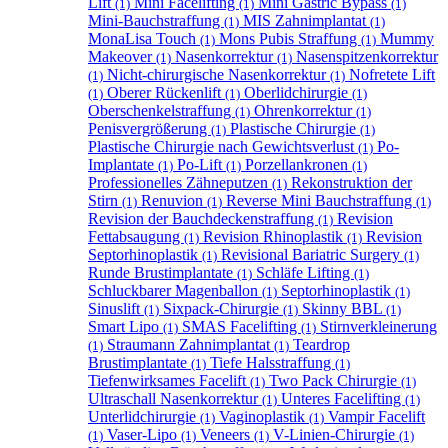
Lift
Mini Facelifting
Mini Gastric Bypass
(1)
(1)
(1)
Mini-Bauchstraffung
MIS Zahnimplantat
(1)
(1)
MonaLisa Touch
Mons Pubis Straffung
Mummy
(1)
(1)
Makeover
Nasenkorrektur
Nasenspitzenkorrektur
(1)
(1)
Nicht-chirurgische Nasenkorrektur
Nofretete Lift
(1)
(1)
Oberer Rückenlift
Oberlidchirurgie
(1)
(1)
(1)
Oberschenkelstraffung
Ohrenkorrektur
(1)
(1)
Penisvergrößerung
Plastische Chirurgie
(1)
(1)
Plastische Chirurgie nach Gewichtsverlust
Po-
(1)
Implantate
Po-Lift
Porzellankronen
(1)
(1)
(1)
Professionelles Zähneputzen
Rekonstruktion der
(1)
Stirn
Renuvion
Reverse Mini Bauchstraffung
(1)
(1)
(1)
Revision der Bauchdeckenstraffung
Revision
(1)
Fettabsaugung
Revision Rhinoplastik
Revision
(1)
(1)
Septorhinoplastik
Revisional Bariatric Surgery
(1)
(1)
Runde Brustimplantate
Schläfe Lifting
(1)
(1)
Schluckbarer Magenballon
Septorhinoplastik
(1)
(1)
Sinuslift
Sixpack-Chirurgie
Skinny BBL
(1)
(1)
(1)
Smart Lipo
SMAS Facelifting
Stirnverkleinerung
(1)
(1)
Straumann Zahnimplantat
Teardrop
(1)
(1)
Brustimplantate
Tiefe Halsstraffung
(1)
(1)
Tiefenwirksames Facelift
Two Pack Chirurgie
(1)
(1)
Ultraschall Nasenkorrektur
Unteres Facelifting
(1)
(1)
Unterlidchirurgie
Vaginoplastik
Vampir Facelift
(1)
(1)
Vaser-Lipo
Veneers
V-Linien-Chirurgie
(1)
(1)
(1)
(1)