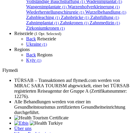
Vollständige Bauchstraffung
Wadenimplantat
(1)
(1)
Wangenimplantate
Warzenhofverkleinerung
(1)
(1)
Wiederherstellungschirurgie
Wurzelbehandlung
(1)
(1)
Zahnbleaching
Zahnbrücke
Zahnfüllung
(1)
(1)
(1)
Zahnimplantat
Zahnkronen
Zahnmedizin
(1)
(1)
(1)
Zirkoniumkronen
(1)
Reiseziele
(1 Opt. Selected)
Back
Reiseziele
Ukraine
(1)
Regions
Back
Regions
Kyiv
(1)
Flymedi
TÜRSAB – Transaktionen auf flymedi.com werden von
MIRAC SARA TOURISM abgewickelt, einer bei TÜRSAB
registrierten Reiseagentur der Gruppe A (Zertifikatsnummer:
12276).
Alle Behandlungen werden von einer im
Gesundheitstourismus zertifizierten Gesundheitseinrichtung
durchgeführt.
Über uns