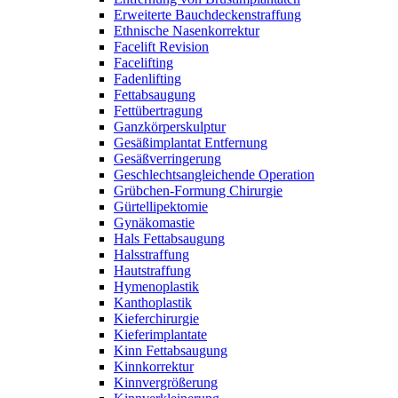
Erweiterte Bauchdeckenstraffung
Ethnische Nasenkorrektur
Facelift Revision
Facelifting
Fadenlifting
Fettabsaugung
Fettübertragung
Ganzkörperskulptur
Gesäßimplantat Entfernung
Gesäßverringerung
Geschlechtsangleichende Operation
Grübchen-Formung Chirurgie
Gürtellipektomie
Gynäkomastie
Hals Fettabsaugung
Halsstraffung
Hautstraffung
Hymenoplastik
Kanthoplastik
Kieferchirurgie
Kieferimplantate
Kinn Fettabsaugung
Kinnkorrektur
Kinnvergrößerung