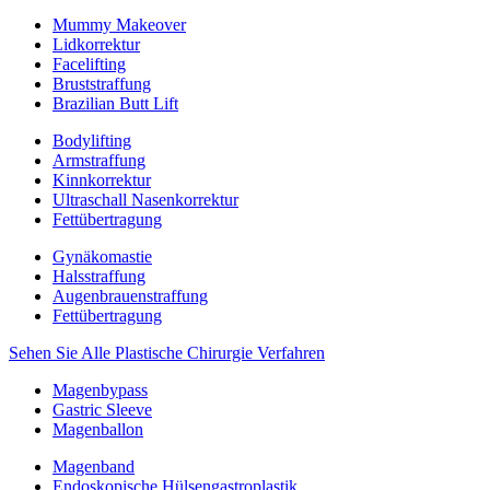
Mummy Makeover
Lidkorrektur
Facelifting
Bruststraffung
Brazilian Butt Lift
Bodylifting
Armstraffung
Kinnkorrektur
Ultraschall Nasenkorrektur
Fettübertragung
Gynäkomastie
Halsstraffung
Augenbrauenstraffung
Fettübertragung
Sehen Sie Alle Plastische Chirurgie Verfahren
Magenbypass
Gastric Sleeve
Magenballon
Magenband
Endoskopische Hülsengastroplastik