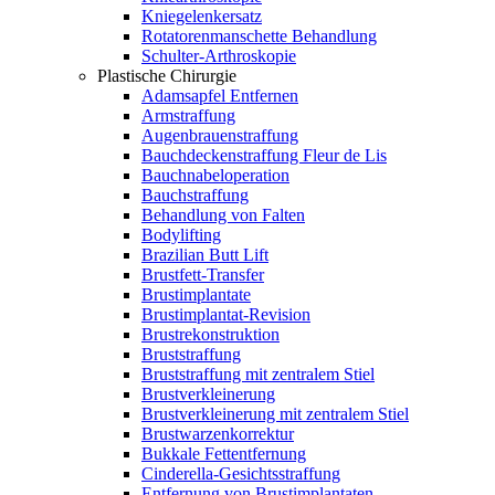
Kniegelenkersatz
Rotatorenmanschette Behandlung
Schulter-Arthroskopie
Plastische Chirurgie
Adamsapfel Entfernen
Armstraffung
Augenbrauenstraffung
Bauchdeckenstraffung Fleur de Lis
Bauchnabeloperation
Bauchstraffung
Behandlung von Falten
Bodylifting
Brazilian Butt Lift
Brustfett-Transfer
Brustimplantate
Brustimplantat-Revision
Brustrekonstruktion
Bruststraffung
Bruststraffung mit zentralem Stiel
Brustverkleinerung
Brustverkleinerung mit zentralem Stiel
Brustwarzenkorrektur
Bukkale Fettentfernung
Cinderella-Gesichtsstraffung
Entfernung von Brustimplantaten