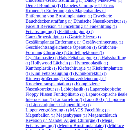
Cinderella-Gesichtsstraffung
Daddy Makeover
(1)
(1)
Dental-Bonding
Diabetes-Chirurgie
Emax
(1)
(1)
Kronen
Entfernung des Magenbandes
(1)
(1)
Entfernung von Brustimplantaten
Erweiterte
(1)
Bauchdeckenstraffung
Ethnische Nasenkorrektur
(1)
(1)
Facelift Revision
Facelifting
Fadenlifting
(1)
(1)
(1)
Fettabsaugung
Fettübertragung
(1)
(1)
Ganzkörperskulptur
Gastric Sleeve
(1)
(1)
Gesäßimplantat Entfernung
Gesäßverringerung
(1)
(1)
Geschlechtsangleichende Operation
Grübchen-
(1)
Formung Chirurgie
Gürtellipektomie
(1)
(1)
Gynäkomastie
Hals Fettabsaugung
Halsstraffung
(1)
(1)
Hollywood Lächeln
Hymenoplastik
(1)
(1)
(1)
Kanthoplastik
Kieferchirurgie
Kieferimplantate
(1)
(1)
Kinn Fettabsaugung
Kinnkorrektur
(1)
(1)
(1)
Kinnvergrößerung
Kinnverkleinerung
(1)
(1)
Knochentransplantation
Komplizierte
(1)
Nasenkorrektur
Labioplastik
Laparoskopische
(1)
(1)
Floppy Nissen Fundoplikatio
Laparoskopische ileale
(1)
Interposition
Lidkorrektur
Lipo 360
Lipödem
(1)
(1)
(1)
Liposkulptur
Lippenlifting
(1)
(1)
(1)
Lippenvergrößerung
MACS Facelifting
(1)
(1)
Magenballon
Magenbypass
Magenschlauch
(1)
(1)
Revision
Mandel-Augen-Chirurgie
Mega-
(1)
(1)
Fettabsaugung
Mentor Brustimplantate
Midface
(1)
(1)