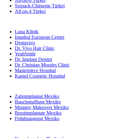
All-on-6 Türkei
Sixpack-Chirurgie Türkei
All-on-4 Türkei
Beliebte Kliniken
Luna Klinik
Istanbul European Center
Dentavivo
Dr. Vivo Hair Clinic
YeahSmile
Dr. Implant Dentist
Dr. Christian Morales Clinic
Masterpiece Hospital
Kamol Cosmetic Hospital
Beliebte Behandlungen in Mexiko
Zahnimplantat Mexiko
Bauchstraffung Mexiko
Mummy Makeover Mexiko
Brustimplantate Mexiko
Fettabsaugung Mexiko
Beliebte Behandlungen in Thailand