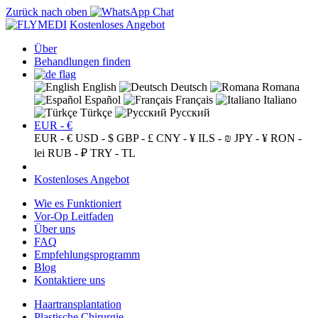
Zurück nach oben
Kostenloses Angebot
Über
Behandlungen finden
English
Deutsch
Romana
Español
Français
Italiano
Türkçe
Русский
EUR - €
EUR - €
USD - $
GBP - £
CNY - ¥
ILS - ₪
JPY - ¥
RON -
lei
RUB - ₽
TRY - TL
Kostenloses Angebot
Wie es Funktioniert
Vor-Op Leitfaden
Über uns
FAQ
Empfehlungsprogramm
Blog
Kontaktiere uns
Haartransplantation
Plastische Chirurgie