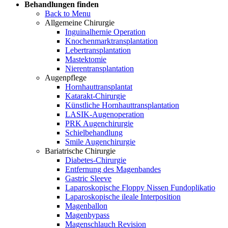
Behandlungen finden
Back to Menu
Allgemeine Chirurgie
Inguinalhernie Operation
Knochenmarktransplantation
Lebertransplantation
Mastektomie
Nierentransplantation
Augenpflege
Hornhauttransplantat
Katarakt-Chirurgie
Künstliche Hornhauttransplantation
LASIK-Augenoperation
PRK Augenchirurgie
Schielbehandlung
Smile Augenchirurgie
Bariatrische Chirurgie
Diabetes-Chirurgie
Entfernung des Magenbandes
Gastric Sleeve
Laparoskopische Floppy Nissen Fundoplikatio
Laparoskopische ileale Interposition
Magenballon
Magenbypass
Magenschlauch Revision