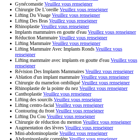
Gynécomastie
Veuillez vous renseigner
Chirurgie De L'oreille
Veuillez vous renseigner
Lifting Du Visage
Veuillez vous renseigner
Lifting Des Bras
Veuillez vous renseigner
Rhinoplastie
Veuillez vous renseigner
Implants mammaires en goutte d'eau
Veuillez vous renseigner
Réduction Mammaire
Veuillez vous renseigner
Lifting Mammaire
Veuillez vous renseigner
Lifting Mammaire Avec Implants Ronds
Veuillez vous
renseigner
Lifting mammaire avec implants en goutte d'eau
Veuillez vous
renseigner
Révision Des Implants Mammaires
Veuillez vous renseigner
Ablation d'un implant mammaire
Veuillez vous renseigner
Chirurgie du mamelon ombiliqué
Veuillez vous renseigner
Rhinoplastie de la pointe du nez
Veuillez vous renseigner
Canthoplastie
Veuillez vous renseigner
Lifting des sourcils
Veuillez vous renseigner
Lifting centro-facial
Veuillez vous renseigner
Contouring du front
Veuillez vous renseigner
Lifting Du Cou
Veuillez vous renseigner
Chirurgie de réduction du menton
Veuillez vous renseigner
Augmentation des lèvres
Veuillez vous renseigner
Mini-abdominoplastie
Veuillez vous renseigner
Abdominoplastie complète
Veuillez vous renseigner