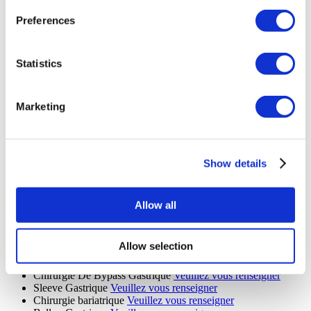
Orthopédie
Veuillez vous renseigner
Chirurgie D'allongement Des Membres
Veuillez vous
Preferences
renseigner
Chirurgie de raccourcissement des membres
Veuillez vous
renseigner
Statistics
Distal Bicep Tear Surgery
Veuillez vous renseigner
Fertilité (8 procedures)
Marketing
FIV avec don d'ovocytes
Veuillez vous renseigner
FIV avec ovocytes et don de spermes
Veuillez vous
renseigner
FIV avec ICSI (micro-injection intracytoplasmique)
Veuillez
Show details
vous renseigner
FIV
Veuillez vous renseigner
ICSI
Veuillez vous renseigner
DPI
Veuillez vous renseigner
Allow all
FIV avec IMSI
Veuillez vous renseigner
Fertilité
Veuillez vous renseigner
Allow selection
Chirurgie Bariatrique (13 procedures)
Chirurgie De Bypass Gastrique
Veuillez vous renseigner
Sleeve Gastrique
Veuillez vous renseigner
Chirurgie bariatrique
Veuillez vous renseigner