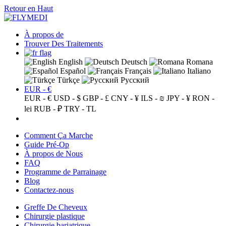
Retour en Haut
À propos de
Trouver Des Traitements
English
Deutsch
Romana
Español
Français
Italiano
Türkçe
Русский
EUR - €
EUR - €
USD - $
GBP - £
CNY - ¥
ILS - ₪
JPY - ¥
RON -
lei
RUB - ₽
TRY - TL
Comment Ça Marche
Guide Pré-Op
À propos de Nous
FAQ
Programme de Parrainage
Blog
Contactez-nous
Greffe De Cheveux
Chirurgie plastique
Chirurgie bariatrique