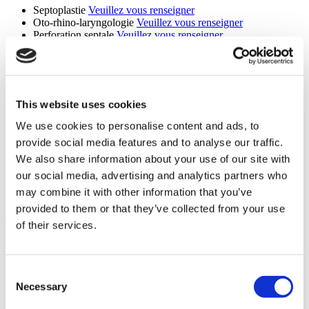
Septoplastie
Veuillez vous renseigner
Oto-rhino-laryngologie
Veuillez vous renseigner
Perforation septale
Veuillez vous renseigner
Ablation amygdales & adénoïdes
Veuillez vous renseigner
Chirurgie de féminisation de la voix
Veuillez vous renseigner
Chirurgie de masculinisation de la voix
Veuillez vous
renseigner
This website uses cookies
Chirurgie générale (6 procedures)
We use cookies to personalise content and ads, to
Cure de hernie inguinale
Veuillez vous renseigner
provide social media features and to analyse our traffic.
Mastectomie
Veuillez vous renseigner
Transplantation du foie
Veuillez vous renseigner
We also share information about your use of our site with
Transplantation rénale
Veuillez vous renseigner
our social media, advertising and analytics partners who
Greffe De Moelle Osseuse
Veuillez vous renseigner
may combine it with other information that you’ve
Chirurgie générale
Veuillez vous renseigner
provided to them or that they’ve collected from your use
Orthopédie (10 procedures)
of their services.
Chirurgie du canal carpien
Veuillez vous renseigner
Prothèse de hanche
Veuillez vous renseigner
Prothèse de genou
Veuillez vous renseigner
Consent
Chirurgie de la coiffe des rotateurs
Veuillez vous renseigner
Necessary
Selection
Arthroscopie de l'épaule
Veuillez vous renseigner
Chirurgie de l'hallux valgus
Veuillez vous renseigner