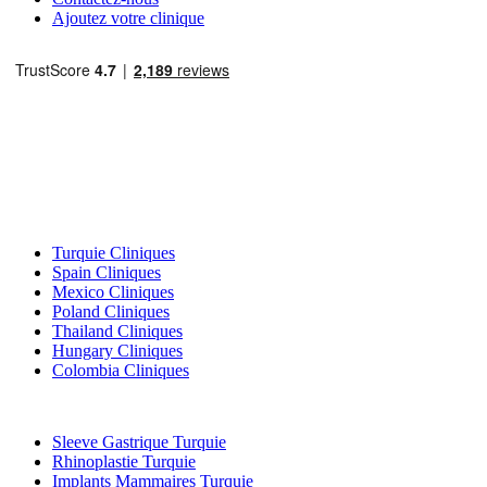
Ajoutez votre clinique
Destinations Populaires
Turquie Cliniques
Spain Cliniques
Mexico Cliniques
Poland Cliniques
Thailand Cliniques
Hungary Cliniques
Colombia Cliniques
Traitements Populaires en Turquie
Sleeve Gastrique Turquie
Rhinoplastie Turquie
Implants Mammaires Turquie