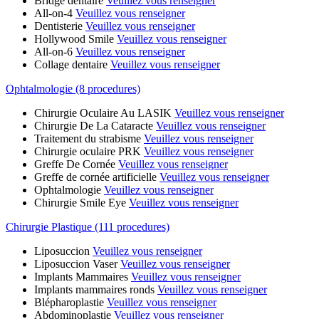
Bridge dentaire
Veuillez vous renseigner
All-on-4
Veuillez vous renseigner
Dentisterie
Veuillez vous renseigner
Hollywood Smile
Veuillez vous renseigner
All-on-6
Veuillez vous renseigner
Collage dentaire
Veuillez vous renseigner
Ophtalmologie (8 procedures)
Chirurgie Oculaire Au LASIK
Veuillez vous renseigner
Chirurgie De La Cataracte
Veuillez vous renseigner
Traitement du strabisme
Veuillez vous renseigner
Chirurgie oculaire PRK
Veuillez vous renseigner
Greffe De Cornée
Veuillez vous renseigner
Greffe de cornée artificielle
Veuillez vous renseigner
Ophtalmologie
Veuillez vous renseigner
Chirurgie Smile Eye
Veuillez vous renseigner
Chirurgie Plastique (111 procedures)
Liposuccion
Veuillez vous renseigner
Liposuccion Vaser
Veuillez vous renseigner
Implants Mammaires
Veuillez vous renseigner
Implants mammaires ronds
Veuillez vous renseigner
Blépharoplastie
Veuillez vous renseigner
Abdominoplastie
Veuillez vous renseigner