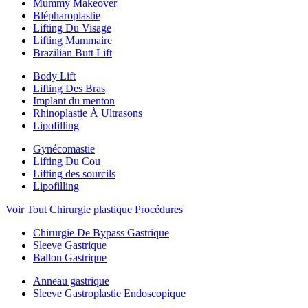
Mummy Makeover
Blépharoplastie
Lifting Du Visage
Lifting Mammaire
Brazilian Butt Lift
Body Lift
Lifting Des Bras
Implant du menton
Rhinoplastie À Ultrasons
Lipofilling
Gynécomastie
Lifting Du Cou
Lifting des sourcils
Lipofilling
Voir Tout Chirurgie plastique Procédures
Chirurgie De Bypass Gastrique
Sleeve Gastrique
Ballon Gastrique
Anneau gastrique
Sleeve Gastroplastie Endoscopique