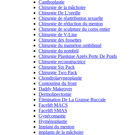
Canthoplastie
Chirurgie de la mâchoire
Chirurgie De L'oreille
Chirurgie de réattribution sexuelle
Chirurgie de réduction du menton
Chirurgie de sculpture du corps entier
Chirurgie de V-Line
Chirurgie des fossettes
Chirurgie du mamelon ombiliqué
Chirurgie du nombril
Chirurgie Plastique Après Perte De Poids
Chirurgie reconstructrice
Chirurgie Six Pack
Chirurgie Two Pack
Chondrolaryngoplastie
Contouring du front
Daddy Makeover
Dermolipectomie
Élimination De La Graisse Buccale
Facelift MACS
Facelift SMAS
Gynécomastie
Hyménoplastie
Implant du menton
implants de la mâchoire