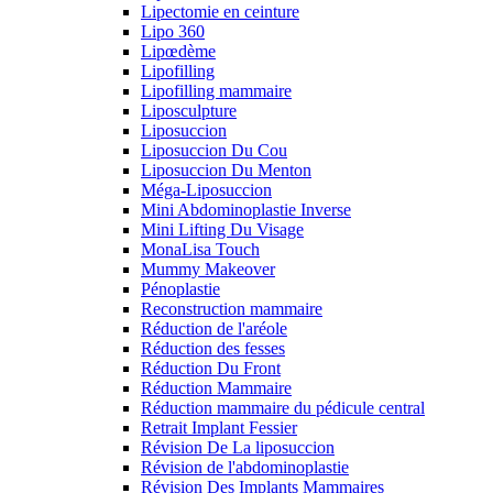
Lipectomie en ceinture
Lipo 360
Lipœdème
Lipofilling
Lipofilling mammaire
Liposculpture
Liposuccion
Liposuccion Du Cou
Liposuccion Du Menton
Méga-Liposuccion
Mini Abdominoplastie Inverse
Mini Lifting Du Visage
MonaLisa Touch
Mummy Makeover
Pénoplastie
Reconstruction mammaire
Réduction de l'aréole
Réduction des fesses
Réduction Du Front
Réduction Mammaire
Réduction mammaire du pédicule central
Retrait Implant Fessier
Révision De La liposuccion
Révision de l'abdominoplastie
Révision Des Implants Mammaires