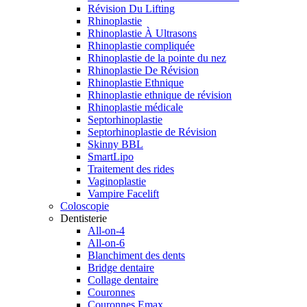
Révision Du Lifting
Rhinoplastie
Rhinoplastie À Ultrasons
Rhinoplastie compliquée
Rhinoplastie de la pointe du nez
Rhinoplastie De Révision
Rhinoplastie Ethnique
Rhinoplastie ethnique de révision
Rhinoplastie médicale
Septorhinoplastie
Septorhinoplastie de Révision
Skinny BBL
SmartLipo
Traitement des rides
Vaginoplastie
Vampire Facelift
Coloscopie
Dentisterie
All-on-4
All-on-6
Blanchiment des dents
Bridge dentaire
Collage dentaire
Couronnes
Couronnes Emax