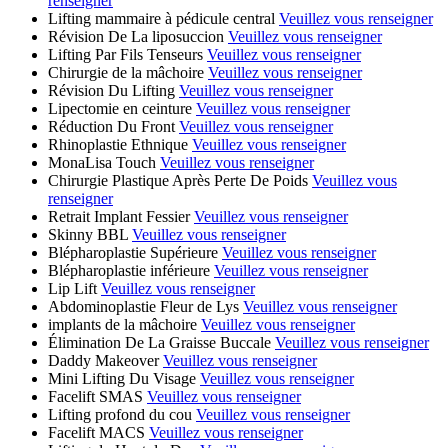
renseigner
Lifting mammaire à pédicule central
Veuillez vous renseigner
Révision De La liposuccion
Veuillez vous renseigner
Lifting Par Fils Tenseurs
Veuillez vous renseigner
Chirurgie de la mâchoire
Veuillez vous renseigner
Révision Du Lifting
Veuillez vous renseigner
Lipectomie en ceinture
Veuillez vous renseigner
Réduction Du Front
Veuillez vous renseigner
Rhinoplastie Ethnique
Veuillez vous renseigner
MonaLisa Touch
Veuillez vous renseigner
Chirurgie Plastique Après Perte De Poids
Veuillez vous
renseigner
Retrait Implant Fessier
Veuillez vous renseigner
Skinny BBL
Veuillez vous renseigner
Blépharoplastie Supérieure
Veuillez vous renseigner
Blépharoplastie inférieure
Veuillez vous renseigner
Lip Lift
Veuillez vous renseigner
Abdominoplastie Fleur de Lys
Veuillez vous renseigner
implants de la mâchoire
Veuillez vous renseigner
Élimination De La Graisse Buccale
Veuillez vous renseigner
Daddy Makeover
Veuillez vous renseigner
Mini Lifting Du Visage
Veuillez vous renseigner
Facelift SMAS
Veuillez vous renseigner
Lifting profond du cou
Veuillez vous renseigner
Facelift MACS
Veuillez vous renseigner