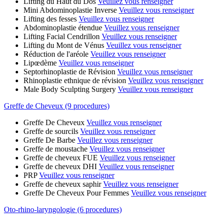
Lifting du Haut du Dos
Veuillez vous renseigner
Mini Abdominoplastie Inverse
Veuillez vous renseigner
Lifting des fesses
Veuillez vous renseigner
Abdominoplastie étendue
Veuillez vous renseigner
Lifting Facial Cendrillon
Veuillez vous renseigner
Lifting du Mont de Vénus
Veuillez vous renseigner
Réduction de l'aréole
Veuillez vous renseigner
Lipœdème
Veuillez vous renseigner
Septorhinoplastie de Révision
Veuillez vous renseigner
Rhinoplastie ethnique de révision
Veuillez vous renseigner
Male Body Sculpting Surgery
Veuillez vous renseigner
Greffe de Cheveux (9 procedures)
Greffe De Cheveux
Veuillez vous renseigner
Greffe de sourcils
Veuillez vous renseigner
Greffe De Barbe
Veuillez vous renseigner
Greffe de moustache
Veuillez vous renseigner
Greffe de cheveux FUE
Veuillez vous renseigner
Greffe de cheveux DHI
Veuillez vous renseigner
PRP
Veuillez vous renseigner
Greffe de cheveux saphir
Veuillez vous renseigner
Greffe De Cheveux Pour Femmes
Veuillez vous renseigner
Oto-rhino-laryngologie (6 procedures)