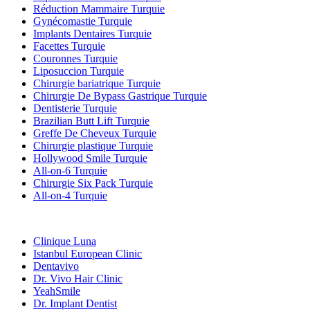
Réduction Mammaire Turquie
Gynécomastie Turquie
Implants Dentaires Turquie
Facettes Turquie
Couronnes Turquie
Liposuccion Turquie
Chirurgie bariatrique Turquie
Chirurgie De Bypass Gastrique Turquie
Dentisterie Turquie
Brazilian Butt Lift Turquie
Greffe De Cheveux Turquie
Chirurgie plastique Turquie
Hollywood Smile Turquie
All-on-6 Turquie
Chirurgie Six Pack Turquie
All-on-4 Turquie
Cliniques Populaires
Clinique Luna
Istanbul European Clinic
Dentavivo
Dr. Vivo Hair Clinic
YeahSmile
Dr. Implant Dentist