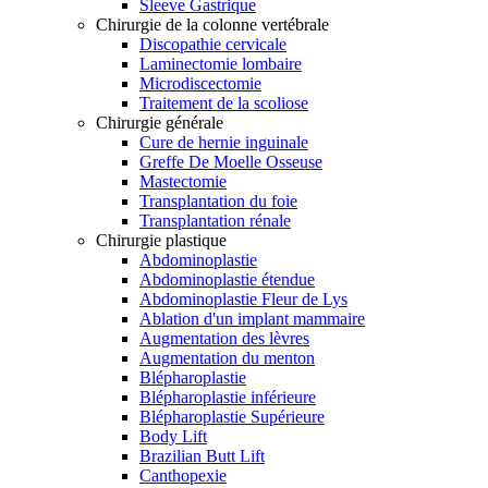
Sleeve Gastrique
Chirurgie de la colonne vertébrale
Discopathie cervicale
Laminectomie lombaire
Microdiscectomie
Traitement de la scoliose
Chirurgie générale
Cure de hernie inguinale
Greffe De Moelle Osseuse
Mastectomie
Transplantation du foie
Transplantation rénale
Chirurgie plastique
Abdominoplastie
Abdominoplastie étendue
Abdominoplastie Fleur de Lys
Ablation d'un implant mammaire
Augmentation des lèvres
Augmentation du menton
Blépharoplastie
Blépharoplastie inférieure
Blépharoplastie Supérieure
Body Lift
Brazilian Butt Lift
Canthopexie