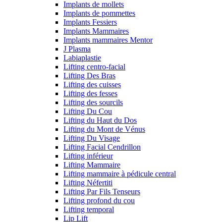
Implants de mollets
Implants de pommettes
Implants Fessiers
Implants Mammaires
Implants mammaires Mentor
J Plasma
Labiaplastie
Lifting centro-facial
Lifting Des Bras
Lifting des cuisses
Lifting des fesses
Lifting des sourcils
Lifting Du Cou
Lifting du Haut du Dos
Lifting du Mont de Vénus
Lifting Du Visage
Lifting Facial Cendrillon
Lifting inférieur
Lifting Mammaire
Lifting mammaire à pédicule central
Lifting Néfertiti
Lifting Par Fils Tenseurs
Lifting profond du cou
Lifting temporal
Lip Lift