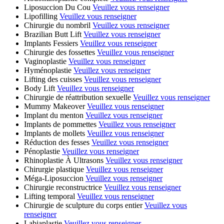
Liposuccion Du Cou
Veuillez vous renseigner
Lipofilling
Veuillez vous renseigner
Chirurgie du nombril
Veuillez vous renseigner
Brazilian Butt Lift
Veuillez vous renseigner
Implants Fessiers
Veuillez vous renseigner
Chirurgie des fossettes
Veuillez vous renseigner
Vaginoplastie
Veuillez vous renseigner
Hyménoplastie
Veuillez vous renseigner
Lifting des cuisses
Veuillez vous renseigner
Body Lift
Veuillez vous renseigner
Chirurgie de réattribution sexuelle
Veuillez vous renseigner
Mummy Makeover
Veuillez vous renseigner
Implant du menton
Veuillez vous renseigner
Implants de pommettes
Veuillez vous renseigner
Implants de mollets
Veuillez vous renseigner
Réduction des fesses
Veuillez vous renseigner
Pénoplastie
Veuillez vous renseigner
Rhinoplastie À Ultrasons
Veuillez vous renseigner
Chirurgie plastique
Veuillez vous renseigner
Méga-Liposuccion
Veuillez vous renseigner
Chirurgie reconstructrice
Veuillez vous renseigner
Lifting temporal
Veuillez vous renseigner
Chirurgie de sculpture du corps entier
Veuillez vous
renseigner
Labiaplastie
Veuillez vous renseigner