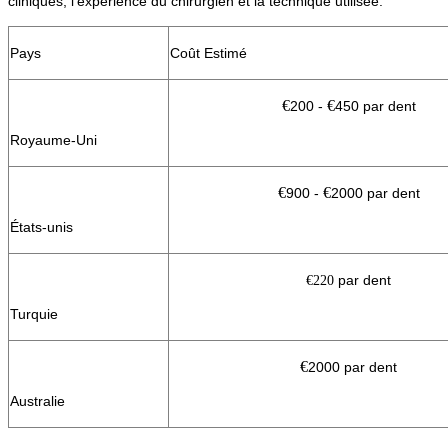
cliniques, l'expérience du chirurgien et la technique utilisée.
Pays
Coût Estimé
€
€
200 -
450 par dent
Royaume-Uni
€
€
900 -
2000 par dent
États-unis
par dent
€220
Turquie
€
2000 par dent
Australie