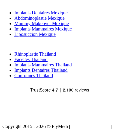
Traitements Populaires en Mexique
Implants Dentaires Mexique
Abdominoplastie Mexique
Mummy Makeover Mexique
Implants Mammaires Mexique
Liposuccion Mexique
Traitements Populaires en Thailand
Rhinoplastie Thailand
Facettes Thailand
Implants Mammaires Thailand
Implants Dentaires Thailand
Couronnes Thailand
Copyright 2015 - 2026 © FlyMedi |
Termes et conditions
|
Politique
de confidentialité