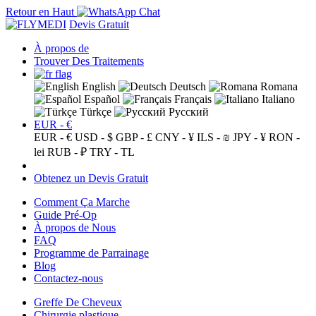
Retour en Haut
Devis Gratuit
À propos de
Trouver Des Traitements
English
Deutsch
Romana
Español
Français
Italiano
Türkçe
Русский
EUR - €
EUR - €
USD - $
GBP - £
CNY - ¥
ILS - ₪
JPY - ¥
RON -
lei
RUB - ₽
TRY - TL
Obtenez un Devis Gratuit
Comment Ça Marche
Guide Pré-Op
À propos de Nous
FAQ
Programme de Parrainage
Blog
Contactez-nous
Greffe De Cheveux
Chirurgie plastique