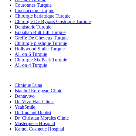
Couronnes Turquie
Liposuccion Turquie
Chirurgie bariatrique Turquie
Chirurgie De Bypass Gastrique Turquie
Dentisterie Turquie
Brazilian Butt Lift Turquie
Greffe De Cheveux Turquie
Chirurgie plastique Turquie
Hollywood Smile Turquie
All-on-6 Turquie
Chirurgie Six Pack Turquie
All-on-4 Turquie
Cliniques Populaires
Clinique Luna
Istanbul European Clinic
Dentavivo
Dr. Vivo Hair Clinic
YeahSmile
Dr. Implant Dentist
Dr. Christian Morales Clinic
Masterpiece Hospital
Kamol Cosmetic Hospital