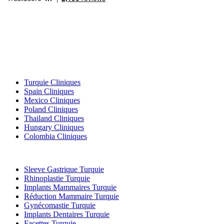
Destinations Populaires
Turquie Cliniques
Spain Cliniques
Mexico Cliniques
Poland Cliniques
Thailand Cliniques
Hungary Cliniques
Colombia Cliniques
Traitements Populaires en Turquie
Sleeve Gastrique Turquie
Rhinoplastie Turquie
Implants Mammaires Turquie
Réduction Mammaire Turquie
Gynécomastie Turquie
Implants Dentaires Turquie
Facettes Turquie