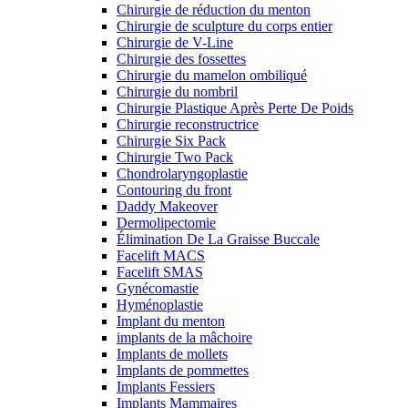
Chirurgie de réduction du menton
Chirurgie de sculpture du corps entier
Chirurgie de V-Line
Chirurgie des fossettes
Chirurgie du mamelon ombiliqué
Chirurgie du nombril
Chirurgie Plastique Après Perte De Poids
Chirurgie reconstructrice
Chirurgie Six Pack
Chirurgie Two Pack
Chondrolaryngoplastie
Contouring du front
Daddy Makeover
Dermolipectomie
Élimination De La Graisse Buccale
Facelift MACS
Facelift SMAS
Gynécomastie
Hyménoplastie
Implant du menton
implants de la mâchoire
Implants de mollets
Implants de pommettes
Implants Fessiers
Implants Mammaires