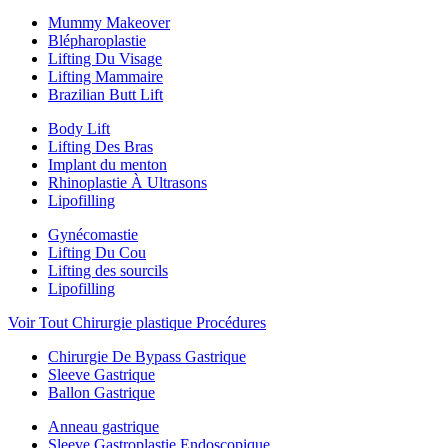
Mummy Makeover
Blépharoplastie
Lifting Du Visage
Lifting Mammaire
Brazilian Butt Lift
Body Lift
Lifting Des Bras
Implant du menton
Rhinoplastie À Ultrasons
Lipofilling
Gynécomastie
Lifting Du Cou
Lifting des sourcils
Lipofilling
Voir Tout Chirurgie plastique Procédures
Chirurgie De Bypass Gastrique
Sleeve Gastrique
Ballon Gastrique
Anneau gastrique
Sleeve Gastroplastie Endoscopique