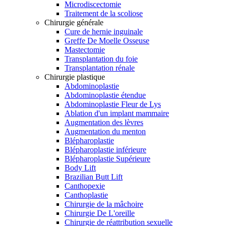
Microdiscectomie
Traitement de la scoliose
Chirurgie générale
Cure de hernie inguinale
Greffe De Moelle Osseuse
Mastectomie
Transplantation du foie
Transplantation rénale
Chirurgie plastique
Abdominoplastie
Abdominoplastie étendue
Abdominoplastie Fleur de Lys
Ablation d'un implant mammaire
Augmentation des lèvres
Augmentation du menton
Blépharoplastie
Blépharoplastie inférieure
Blépharoplastie Supérieure
Body Lift
Brazilian Butt Lift
Canthopexie
Canthoplastie
Chirurgie de la mâchoire
Chirurgie De L'oreille
Chirurgie de réattribution sexuelle