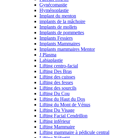
Gynécomastie
Hyménoplastie
Implant du menton
implants de la mâchoire
Implants de mollets
Implants de pommettes
Implants Fessiers
Implants Mammaires
Implants mammaires Mentor
J Plasma
Labiaplastie
Lifting centro-facial
Lifting Des Bras
Lifting des cuisses
Lifting des fesses
Lifting des sourcils
Lifting Du Cou
Lifting du Haut du Dos
Lifting du Mont de Vénus
Lifting Du Visage
Lifting Facial Cendrillon
Lifting inférieur
Lifting Mammaire
Lifting mammaire à pédicule central
Lifting Néfertiti