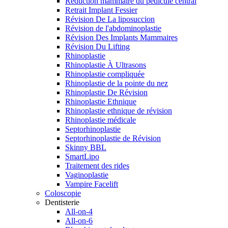
Réduction mammaire du pédicule central
Retrait Implant Fessier
Révision De La liposuccion
Révision de l'abdominoplastie
Révision Des Implants Mammaires
Révision Du Lifting
Rhinoplastie
Rhinoplastie À Ultrasons
Rhinoplastie compliquée
Rhinoplastie de la pointe du nez
Rhinoplastie De Révision
Rhinoplastie Ethnique
Rhinoplastie ethnique de révision
Rhinoplastie médicale
Septorhinoplastie
Septorhinoplastie de Révision
Skinny BBL
SmartLipo
Traitement des rides
Vaginoplastie
Vampire Facelift
Coloscopie
Dentisterie
All-on-4
All-on-6