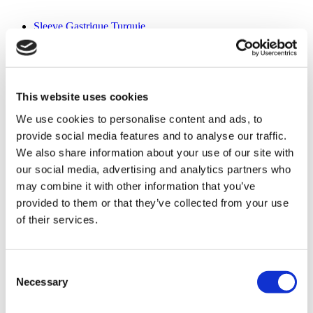
Traitements Populaires en Turquie
Sleeve Gastrique Turquie
Rhinoplastie Turquie
Implants Mammaires Turquie
Réduction Mammaire Turquie
Gynécomastie Turquie
Implants Dentaires Turquie
This website uses cookies
Facettes Turquie
Couronnes Turquie
We use cookies to personalise content and ads, to
Liposuccion Turquie
provide social media features and to analyse our traffic.
Chirurgie bariatrique Turquie
Chirurgie De Bypass Gastrique Turquie
We also share information about your use of our site with
Dentisterie Turquie
our social media, advertising and analytics partners who
Brazilian Butt Lift Turquie
may combine it with other information that you’ve
Greffe De Cheveux Turquie
Chirurgie plastique Turquie
provided to them or that they’ve collected from your use
Hollywood Smile Turquie
of their services.
All-on-6 Turquie
Chirurgie Six Pack Turquie
All-on-4 Turquie
Consent
Cliniques Populaires
Necessary
Selection
Clinique Luna
Istanbul European Clinic