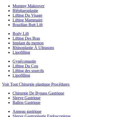
Mummy Makeover
Blépharoplastie
Lifting Du Visage
Lifting Mammaire
Brazilian Butt Lift
Body Lift
Lifting Des Bras
Implant du menton
Rhinoplastie À Ultrasons
Lipofilling
Gynécomastie
Lifting Du Cou
Lifting des sourcils
Lipofilling
Voir Tout Chirurgie plastique Procédures
Chirurgie De Bypass Gastrique
Sleeve Gastrique
Ballon Gastrique
Anneau gastrique
Sleeve Gastroplastie Endoscopique