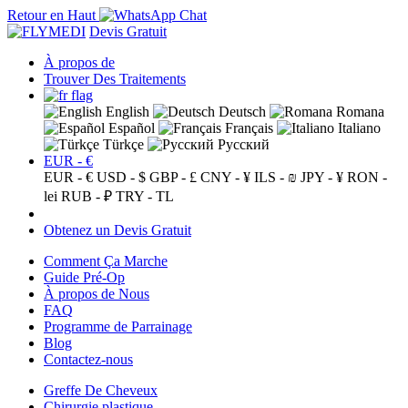
Retour en Haut
Devis Gratuit
À propos de
Trouver Des Traitements
English
Deutsch
Romana
Español
Français
Italiano
Türkçe
Русский
EUR - €
EUR - €
USD - $
GBP - £
CNY - ¥
ILS - ₪
JPY - ¥
RON -
lei
RUB - ₽
TRY - TL
Obtenez un Devis Gratuit
Comment Ça Marche
Guide Pré-Op
À propos de Nous
FAQ
Programme de Parrainage
Blog
Contactez-nous
Greffe De Cheveux
Chirurgie plastique