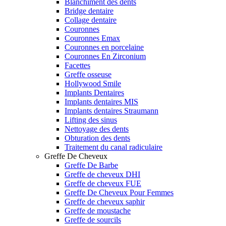
Blanchiment des dents
Bridge dentaire
Collage dentaire
Couronnes
Couronnes Emax
Couronnes en porcelaine
Couronnes En Zirconium
Facettes
Greffe osseuse
Hollywood Smile
Implants Dentaires
Implants dentaires MIS
Implants dentaires Straumann
Lifting des sinus
Nettoyage des dents
Obturation des dents
Traitement du canal radiculaire
Greffe De Cheveux
Greffe De Barbe
Greffe de cheveux DHI
Greffe de cheveux FUE
Greffe De Cheveux Pour Femmes
Greffe de cheveux saphir
Greffe de moustache
Greffe de sourcils