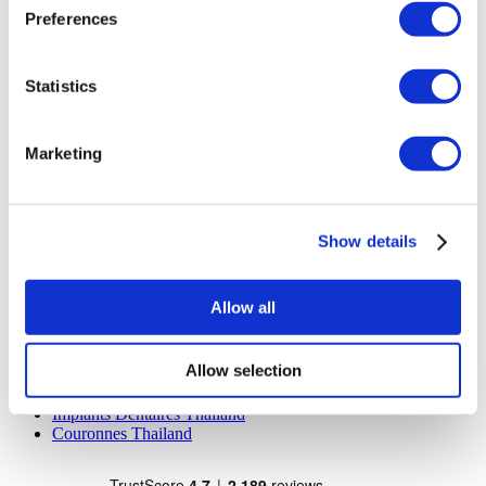
Dentavivo
Preferences
Dr. Vivo Hair Clinic
YeahSmile
Dr. Implant Dentist
Statistics
Dr. Christian Morales Clinic
Masterpiece Hospital
Kamol Cosmetic Hospital
Marketing
Traitements Populaires en Mexique
Implants Dentaires Mexique
Abdominoplastie Mexique
Show details
Mummy Makeover Mexique
Implants Mammaires Mexique
Liposuccion Mexique
Allow all
Traitements Populaires en Thailand
Rhinoplastie Thailand
Allow selection
Facettes Thailand
Implants Mammaires Thailand
Implants Dentaires Thailand
Couronnes Thailand