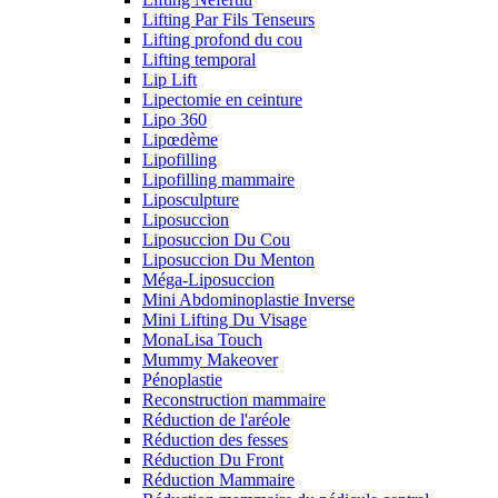
Lifting Par Fils Tenseurs
Lifting profond du cou
Lifting temporal
Lip Lift
Lipectomie en ceinture
Lipo 360
Lipœdème
Lipofilling
Lipofilling mammaire
Liposculpture
Liposuccion
Liposuccion Du Cou
Liposuccion Du Menton
Méga-Liposuccion
Mini Abdominoplastie Inverse
Mini Lifting Du Visage
MonaLisa Touch
Mummy Makeover
Pénoplastie
Reconstruction mammaire
Réduction de l'aréole
Réduction des fesses
Réduction Du Front
Réduction Mammaire