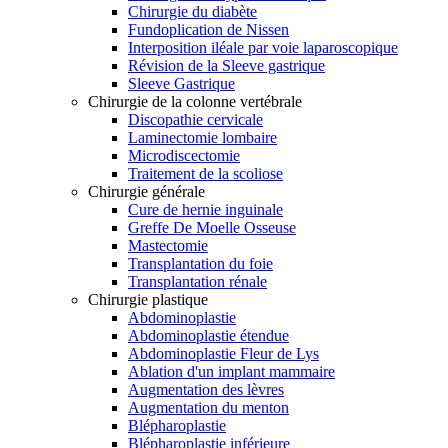
Chirurgie du diabète
Fundoplication de Nissen
Interposition iléale par voie laparoscopique
Révision de la Sleeve gastrique
Sleeve Gastrique
Chirurgie de la colonne vertébrale
Discopathie cervicale
Laminectomie lombaire
Microdiscectomie
Traitement de la scoliose
Chirurgie générale
Cure de hernie inguinale
Greffe De Moelle Osseuse
Mastectomie
Transplantation du foie
Transplantation rénale
Chirurgie plastique
Abdominoplastie
Abdominoplastie étendue
Abdominoplastie Fleur de Lys
Ablation d'un implant mammaire
Augmentation des lèvres
Augmentation du menton
Blépharoplastie
Blépharoplastie inférieure