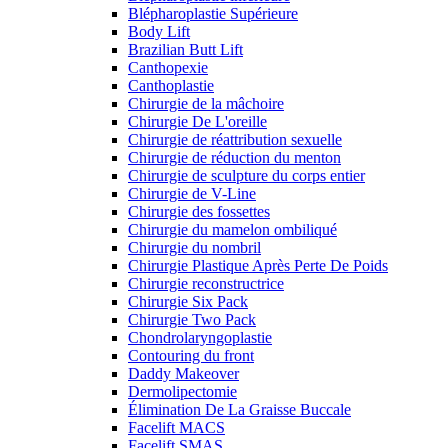
Blépharoplastie Supérieure
Body Lift
Brazilian Butt Lift
Canthopexie
Canthoplastie
Chirurgie de la mâchoire
Chirurgie De L'oreille
Chirurgie de réattribution sexuelle
Chirurgie de réduction du menton
Chirurgie de sculpture du corps entier
Chirurgie de V-Line
Chirurgie des fossettes
Chirurgie du mamelon ombiliqué
Chirurgie du nombril
Chirurgie Plastique Après Perte De Poids
Chirurgie reconstructrice
Chirurgie Six Pack
Chirurgie Two Pack
Chondrolaryngoplastie
Contouring du front
Daddy Makeover
Dermolipectomie
Élimination De La Graisse Buccale
Facelift MACS
Facelift SMAS