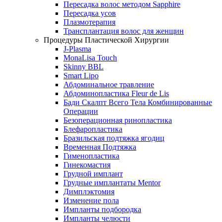
Пересадка волос методом Sapphire
Пересадка усов
Плазмотерапия
Трансплантация волос для женщин
Процедуры Пластической Хирургии
J-Plasma
MonaLisa Touch
Skinny BBL
Smart Lipo
Абдоминальное травление
Абдоминопластика Fleur de Lis
Бади Скалпт Всего Тела Комбинированные
Операции
Безоперационная ринопластика
Блефаропластика
Бразильская подтяжка ягодиц
Временная Подтяжка
Гименопластика
Гинекомастия
Грудной имплант
Грудные имплантаты Mentor
Димплэктомия
Изменение пола
Импланты подбородка
Импланты челюсти