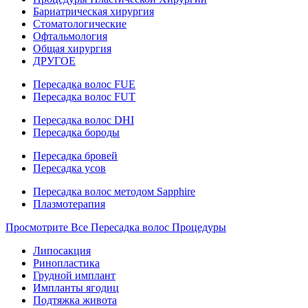
Бариатрическая хирургия
Стоматологические
Офтальмология
Общая хирургия
ДРУГОЕ
Пересадка волос FUE
Пересадка волос FUT
Пересадка волос DHI
Пересадка бороды
Пересадка бровей
Пересадка усов
Пересадка волос методом Sapphire
Плазмотерапия
Просмотрите Все Пересадка волос Процедуры
Липосакция
Ринопластика
Грудной имплант
Импланты ягодиц
Подтяжка живота