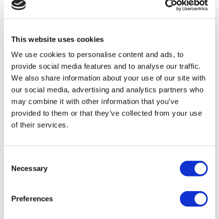
Poland Клиники
Thailand Клиники
Hungary Клиники
Colombia Клиники
This website uses cookies
Популярные виды лечения в Турция
We use cookies to personalise content and ads, to
provide social media features and to analyse our traffic.
Рукавная Гастропластика Турция
Ринопластика Турция
We also share information about your use of our site with
Грудной имплант Турция
our social media, advertising and analytics partners who
Уменьшение груди Турция
may combine it with other information that you’ve
Гинекомастия Турция
Имплант зуба Турция
provided to them or that they’ve collected from your use
Виниры Турция
of their services.
Коронки на зуб Турция
Липосакция Турция
Бариатрическая хирургия Турция
Шунтирование желудка Турция
Consent
Стоматологические Турция
Necessary
Selection
Бразильская подтяжка ягодиц Турция
Пересадка волос Турция
Процедуры Пластической Хирургии Турция
Голливудская улыбка Турция
Preferences
All-on-6 Турция
Искусственный пресс Турция