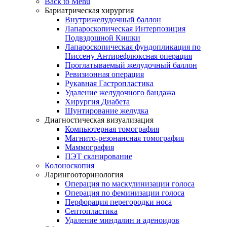
Back to Menu
Бариатрическая хирургия
Внутрижелудочный баллон
Лапароскопическая Интерпозиция
Подвздошной Кишки
Лапароскопическая фундопликация по
Ниссену Антирефлюксная операция
Проглатываемый желудочный баллон
Ревизионная операция
Рукавная Гастропластика
Удаление желудочного бандажа
Хирургия Диабета
Шунтирование желудка
Диагностическая визуализация
Компьютерная томография
Магнито-резонансная томография
Маммография
ПЭТ сканирование
Колоноскопия
Ларингооторинология
Операция по маскулинизации голоса
Операция по феминизации голоса
Перфорация перегородки носа
Септопластика
Удаление миндалин и аденоидов