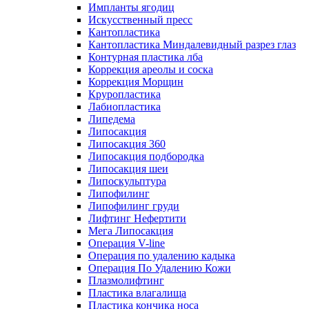
Импланты ягодиц
Искусственный пресс
Кантопластика
Кантопластика Миндалевидный разрез глаз
Контурная пластика лба
Коррекция ареолы и соска
Коррекция Морщин
Круропластика
Лабиопластика
Липедема
Липосакция
Липосакция 360
Липосакция подбородка
Липосакция шеи
Липоскульптура
Липофилинг
Липофилинг груди
Лифтинг Нефертити
Мега Липосакция
Операция V-line
Операция по удалению кадыка
Операция По Удалению Кожи
Плазмолифтинг
Пластика влагалища
Пластика кончика носа