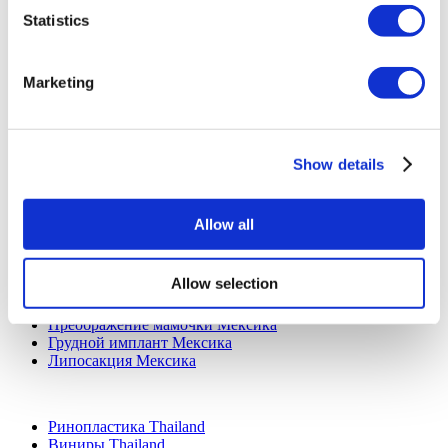
Имплантация all on 4 Турция
Statistics
Популярные клиники
Клиника Luna
Marketing
Istanbul European Clinic
Dentavivo
Dr. Vivo Hair Clinic
YeahSmile
Show details
Dr. Implant Dentist
Dr. Christian Morales Clinic
Masterpiece Hospital
Kamol Cosmetic Hospital
Allow all
Популярные виды лечения в Мексика
Allow selection
Имплант зуба Мексика
Подтяжка живота Мексика
Преображение мамочки Мексика
Грудной имплант Мексика
Липосакция Мексика
Популярные виды лечения в Thailand
Ринопластика Thailand
Виниры Thailand