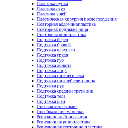
Пластика пупка
Пластика скул
Пластика ушей
Пластическая хирургия после похудения
Повторная абдоминопластика
Повторная подтяжка лица
Повторная ринопластика
Подтяжка бедер
Подтяжка бровей
Подтяжка верхнего
Подтяжка груди
Подтяжка губ
Подтяжка живота
Подтяжка лица
Подтяжка нижнего века
Подтяжка нижней трети лица
Подтяжка рук
Подтяжка средней трети лиц
Подтяжка тела
Подтяжка шеи
Поясная липэктомия
Преображение мамочки
Ревизионная Липосакция
Ревизионная ринопластика
Ревизионная септорино пластика