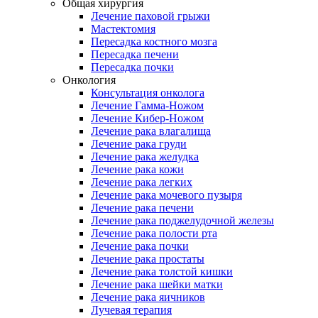
Общая хирургия
Лечение паховой грыжи
Мастектомия
Пересадка костного мозга
Пересадка печени
Пересадка почки
Онкология
Консультация онколога
Лечение Гамма-Ножом
Лечение Кибер-Ножом
Лечение рака влагалища
Лечение рака груди
Лечение рака желудка
Лечение рака кожи
Лечение рака легких
Лечение рака мочевого пузыря
Лечение рака печени
Лечение рака поджелудочной железы
Лечение рака полости рта
Лечение рака почки
Лечение рака простаты
Лечение рака толстой кишки
Лечение рака шейки матки
Лечение рака яичников
Лучевая терапия