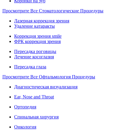
Коронки на зуб
Просмотрите Все Стоматологические Процедуры
Лазерная коррекция зрения
Удаление катаракты
Коррекция зрения smile
ФРК коррекция зрения
Пересадка роговицы
Лечение косоглазия
Пересадка глаза
Просмотрите Все Офтальмология Процедуры
Диагностическая визуализация
Ear, Nose and Throat
Ортопедия
Спинальная хирургия
Онкология