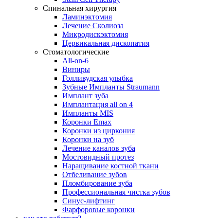
Спинальная хирургия
Ламинэктомия
Лечение Сколиоза
Микродискэктомия
Цервикальная дископатия
Стоматологические
All-on-6
Виниры
Голливудская улыбка
Зубные Импланты Straumann
Имплант зуба
Имплантация all on 4
Импланты MIS
Коронки Emax
Коронки из циркония
Коронки на зуб
Лечение каналов зуба
Мостовидный протез
Наращивание костной ткани
Отбеливание зубов
Пломбирование зуба
Профессиональная чистка зубов
Синус-лифтинг
Фарфоровые коронки