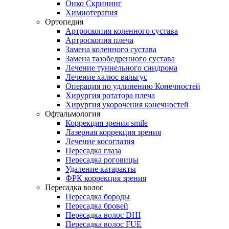
Онко Скрининг
Химиотерапия
Ортопедия
Артроскопия коленного сустава
Артроскопия плеча
Замена коленного сустава
Замена тазобедренного сустава
Лечение туннельного синдрома
Лечение халюс вальгус
Операция по удлинению Конечностей
Хирургия ротатора плеча
Хирургия укорочения конечностей
Офтальмология
Коррекция зрения smile
Лазерная коррекция зрения
Лечение косоглазия
Пересадка глаза
Пересадка роговицы
Удаление катаракты
ФРК коррекция зрения
Пересадка волос
Пересадка бороды
Пересадка бровей
Пересадка волос DHI
Пересадка волос FUE