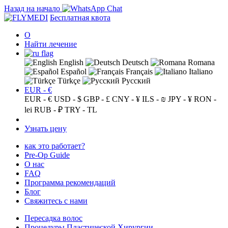
Назад на начало
Бесплатная квота
О
Найти лечение
English
Deutsch
Romana
Español
Français
Italiano
Türkçe
Русский
EUR - €
EUR - €
USD - $
GBP - £
CNY - ¥
ILS - ₪
JPY - ¥
RON -
lei
RUB - ₽
TRY - TL
Узнать цену
как это работает?
Pre-Op Guide
О нас
FAQ
Программа рекомендаций
Блог
Свяжитесь с нами
Пересадка волос
Процедуры Пластической Хирургии