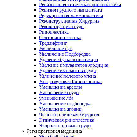
Ревизионная этническая ринопластика
Ревизия грудного имплантата
Редукционная маммопластика
Реконструктивная Хирургия
Реконструкция груди
Ринопластика
Септоринопластика
Тредлифтинг
Увеличение губ
Увеличение Подбородка
Удаление буккального жира
Удаление имплантатов ягодиц за
Удаление имплантов груди
Удлинение полового члена
Ультразвуковая Ринопластика
Уменьшение ареолы
Уменьшение груди
уменьшение лба
Уменьшение подбородка
Уменьшение ягодиц
Челюстно-лицевая хирургия
Этническая ринопластика
Якорная подтяжка груди
Регенеративная медицина
Stem Cell Therapy