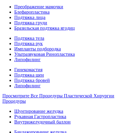
Преображение мамочки
Блефаропластика
Подтяжка лица
Подтяжка груди
Бразильская подтяжка ягодиц
Подтяжка тела
Подтяжка рук
Импланты подбородка
Ультразвуковая Ринопластика
Липофилинг
Гинекомастия
Подтяжка шеи
Подтяжка бровей
Липофилинг
Просмотрите Все Процедуры Пластической Хирургии
Процедуры
Шунтирование желудка
Рукавная Гастропластика
Внутрижелудочный баллон
Бандажирование желудка