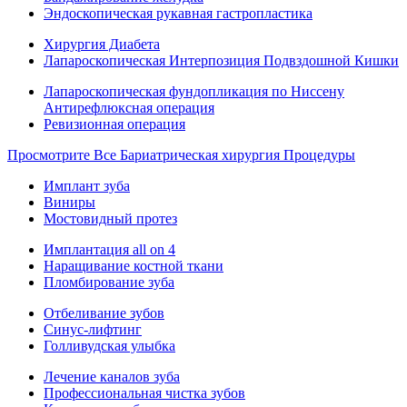
Эндоскопическая рукавная гастропластика
Хирургия Диабета
Лапароскопическая Интерпозиция Подвздошной Кишки
Лапароскопическая фундопликация по Ниссену
Антирефлюксная операция
Ревизионная операция
Просмотрите Все Бариатрическая хирургия Процедуры
Имплант зуба
Виниры
Мостовидный протез
Имплантация all on 4
Наращивание костной ткани
Пломбирование зуба
Отбеливание зубов
Синус-лифтинг
Голливудская улыбка
Лечение каналов зуба
Профессиональная чистка зубов