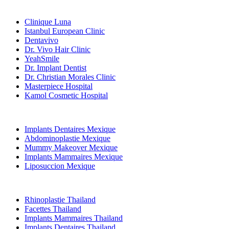
Cliniques Populaires
Clinique Luna
Istanbul European Clinic
Dentavivo
Dr. Vivo Hair Clinic
YeahSmile
Dr. Implant Dentist
Dr. Christian Morales Clinic
Masterpiece Hospital
Kamol Cosmetic Hospital
Traitements Populaires en Mexique
Implants Dentaires Mexique
Abdominoplastie Mexique
Mummy Makeover Mexique
Implants Mammaires Mexique
Liposuccion Mexique
Traitements Populaires en Thailand
Rhinoplastie Thailand
Facettes Thailand
Implants Mammaires Thailand
Implants Dentaires Thailand