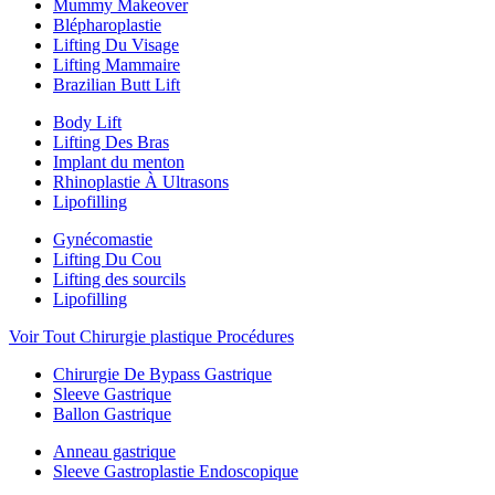
Mummy Makeover
Blépharoplastie
Lifting Du Visage
Lifting Mammaire
Brazilian Butt Lift
Body Lift
Lifting Des Bras
Implant du menton
Rhinoplastie À Ultrasons
Lipofilling
Gynécomastie
Lifting Du Cou
Lifting des sourcils
Lipofilling
Voir Tout Chirurgie plastique Procédures
Chirurgie De Bypass Gastrique
Sleeve Gastrique
Ballon Gastrique
Anneau gastrique
Sleeve Gastroplastie Endoscopique