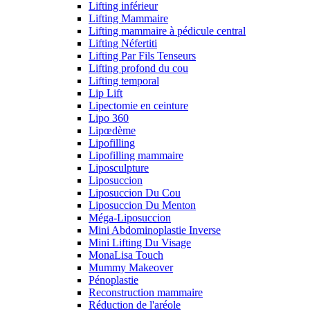
Lifting inférieur
Lifting Mammaire
Lifting mammaire à pédicule central
Lifting Néfertiti
Lifting Par Fils Tenseurs
Lifting profond du cou
Lifting temporal
Lip Lift
Lipectomie en ceinture
Lipo 360
Lipœdème
Lipofilling
Lipofilling mammaire
Liposculpture
Liposuccion
Liposuccion Du Cou
Liposuccion Du Menton
Méga-Liposuccion
Mini Abdominoplastie Inverse
Mini Lifting Du Visage
MonaLisa Touch
Mummy Makeover
Pénoplastie
Reconstruction mammaire
Réduction de l'aréole