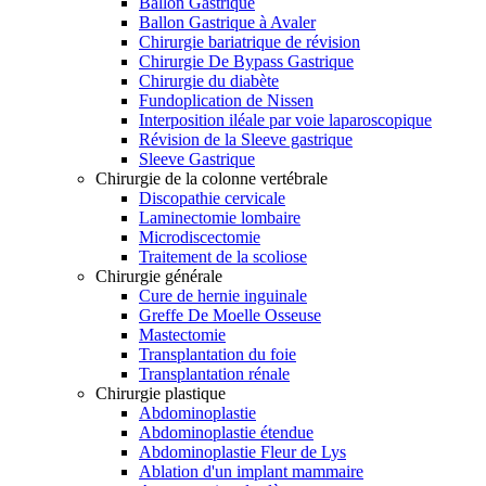
Ballon Gastrique
Ballon Gastrique à Avaler
Chirurgie bariatrique de révision
Chirurgie De Bypass Gastrique
Chirurgie du diabète
Fundoplication de Nissen
Interposition iléale par voie laparoscopique
Révision de la Sleeve gastrique
Sleeve Gastrique
Chirurgie de la colonne vertébrale
Discopathie cervicale
Laminectomie lombaire
Microdiscectomie
Traitement de la scoliose
Chirurgie générale
Cure de hernie inguinale
Greffe De Moelle Osseuse
Mastectomie
Transplantation du foie
Transplantation rénale
Chirurgie plastique
Abdominoplastie
Abdominoplastie étendue
Abdominoplastie Fleur de Lys
Ablation d'un implant mammaire