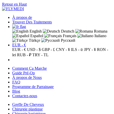
Retour en Haut
À propos de
Trouver Des Traitements
English
Deutsch
Romana
Español
Français
Italiano
Türkçe
Русский
EUR - €
EUR - €
USD - $
GBP - £
CNY - ¥
ILS - ₪
JPY - ¥
RON -
lei
RUB - ₽
TRY - TL
Comment Ça Marche
Guide Pré-Op
À propos de Nous
FAQ
Programme de Parrainage
Blog
Contactez-nous
Greffe De Cheveux
Chirurgie plastique
Chirurgie bariatrique