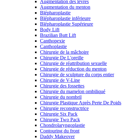
Augmentation des lèvres
Augmentation du menton
Blépharoplastie
Blépharoplastie inférieure
Blépharoplastie Supérieure
Body Lift
Brazilian Butt Lift
Canthopexie
Canthoplastie
Chirurgie de la mâchoire
Chirurgie De L'oreille
Chirurgie de réattribution sexuelle
Chirurgie de réduction du menton
Chirurgie de sculpture du corps entier
Chirurgie de V-Line
Chirurgie des fossettes
Chirurgie du mamelon ombiliqué
Chirurgie du nombril
Chirurgie Plastique Après Perte De Poids
Chirurgie reconstructrice
Chirurgie Six Pack
Chirurgie Two Pack
Chondrolaryngoplastie
Contouring du front
Daddy Makeover