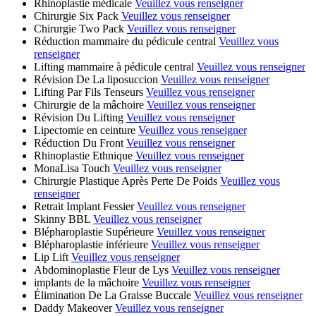
Rhinoplastie médicale
Veuillez vous renseigner
Chirurgie Six Pack
Veuillez vous renseigner
Chirurgie Two Pack
Veuillez vous renseigner
Réduction mammaire du pédicule central
Veuillez vous
renseigner
Lifting mammaire à pédicule central
Veuillez vous renseigner
Révision De La liposuccion
Veuillez vous renseigner
Lifting Par Fils Tenseurs
Veuillez vous renseigner
Chirurgie de la mâchoire
Veuillez vous renseigner
Révision Du Lifting
Veuillez vous renseigner
Lipectomie en ceinture
Veuillez vous renseigner
Réduction Du Front
Veuillez vous renseigner
Rhinoplastie Ethnique
Veuillez vous renseigner
MonaLisa Touch
Veuillez vous renseigner
Chirurgie Plastique Après Perte De Poids
Veuillez vous
renseigner
Retrait Implant Fessier
Veuillez vous renseigner
Skinny BBL
Veuillez vous renseigner
Blépharoplastie Supérieure
Veuillez vous renseigner
Blépharoplastie inférieure
Veuillez vous renseigner
Lip Lift
Veuillez vous renseigner
Abdominoplastie Fleur de Lys
Veuillez vous renseigner
implants de la mâchoire
Veuillez vous renseigner
Élimination De La Graisse Buccale
Veuillez vous renseigner
Daddy Makeover
Veuillez vous renseigner