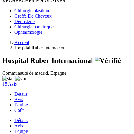
RECHERCHES POPULAIRES
Chirurgie plastique
Greffe De Cheveux
Dentisterie
Chirurgie bariatrique
Ophtalmologie
Accueil
Hospital Ruber Internacional
Hospital Ruber Internacional
Communauté de madrid, Espagne
15 Avis
Détails
Avis
Équipe
Coût
Détails
Avis
Équipe