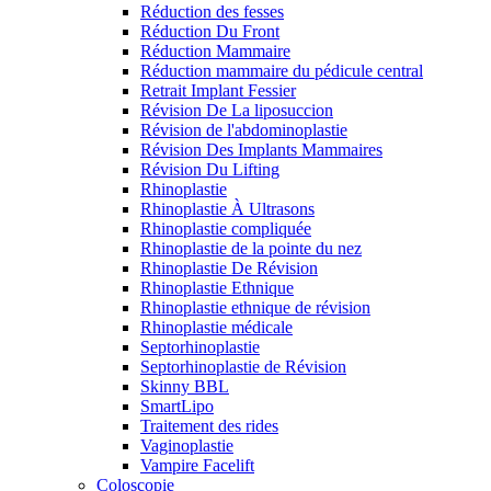
Réduction des fesses
Réduction Du Front
Réduction Mammaire
Réduction mammaire du pédicule central
Retrait Implant Fessier
Révision De La liposuccion
Révision de l'abdominoplastie
Révision Des Implants Mammaires
Révision Du Lifting
Rhinoplastie
Rhinoplastie À Ultrasons
Rhinoplastie compliquée
Rhinoplastie de la pointe du nez
Rhinoplastie De Révision
Rhinoplastie Ethnique
Rhinoplastie ethnique de révision
Rhinoplastie médicale
Septorhinoplastie
Septorhinoplastie de Révision
Skinny BBL
SmartLipo
Traitement des rides
Vaginoplastie
Vampire Facelift
Coloscopie