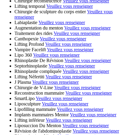
Chirurgie reconstructrice
Veuillez vous renseigner
Lifting temporal
Veuillez vous renseigner
Chirurgie de sculpture du corps entier
Veuillez vous
renseigner
Labiaplastie
Veuillez vous renseigner
Augmentation du menton
Veuillez vous renseigner
Traitement des rides
Veuillez vous renseigner
Canthopexie
Veuillez vous renseigner
Lifting Profond
Veuillez vous renseigner
Vampire Facelift
Veuillez vous renseigner
Lipo 360
Veuillez vous renseigner
Rhinoplastie De Révision
Veuillez vous renseigner
Septorhinoplastie
Veuillez vous renseigner
Rhinoplastie compliquée
Veuillez vous renseigner
Lifting Néfertiti
Veuillez vous renseigner
J Plasma
Veuillez vous renseigner
Chirurgie de V-Line
Veuillez vous renseigner
Reconstruction mammaire
Veuillez vous renseigner
SmartLipo
Veuillez vous renseigner
Liposculpture
Veuillez vous renseigner
Lipofilling mammaire
Veuillez vous renseigner
Implants mammaires Mentor
Veuillez vous renseigner
Lifting inférieur
Veuillez vous renseigner
Liposuccion Du Menton
Veuillez vous renseigner
Révision de l'abdominoplastie
Veuillez vous renseigner