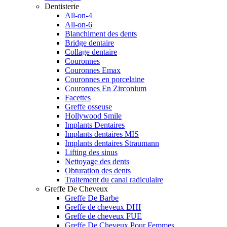
Dentisterie
All-on-4
All-on-6
Blanchiment des dents
Bridge dentaire
Collage dentaire
Couronnes
Couronnes Emax
Couronnes en porcelaine
Couronnes En Zirconium
Facettes
Greffe osseuse
Hollywood Smile
Implants Dentaires
Implants dentaires MIS
Implants dentaires Straumann
Lifting des sinus
Nettoyage des dents
Obturation des dents
Traitement du canal radiculaire
Greffe De Cheveux
Greffe De Barbe
Greffe de cheveux DHI
Greffe de cheveux FUE
Greffe De Cheveux Pour Femmes