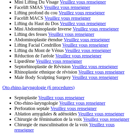
Mini Lifting Du Visage
Veuillez vous renseigner
Facelift SMAS
Veuillez vous renseigner
Lifting profond du cou
Veuillez vous renseigner
Facelift MACS
Veuillez vous renseigner
Lifting du Haut du Dos
Veuillez vous renseigner
Mini Abdominoplastie Inverse
Veuillez vous renseigner
Lifting des fesses
Veuillez vous renseigner
Abdominoplastie étendue
Veuillez vous renseigner
Lifting Facial Cendrillon
Veuillez vous renseigner
Lifting du Mont de Vénus
Veuillez vous renseigner
Réduction de l'aréole
Veuillez vous renseigner
Lipœdème
Veuillez vous renseigner
Septorhinoplastie de Révision
Veuillez vous renseigner
Rhinoplastie ethnique de révision
Veuillez vous renseigner
Male Body Sculpting Surgery
Veuillez vous renseigner
Oto-rhino-laryngologie (6 procedures)
Septoplastie
Veuillez vous renseigner
Oto-rhino-laryngologie
Veuillez vous renseigner
Perforation septale
Veuillez vous renseigner
Ablation amygdales & adénoïdes
Veuillez vous renseigner
Chirurgie de féminisation de la voix
Veuillez vous renseigner
Chirurgie de masculinisation de la voix
Veuillez vous
renseigner