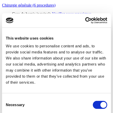
Chirurgie générale (6 procedures)
Cure de hernie inguinale
Veuillez vous renseigner
Mastectomie
Veuillez vous renseigner
Transplantation du foie
Veuillez vous renseigner
Transplantation rénale
Veuillez vous renseigner
Greffe De Moelle Osseuse
Veuillez vous renseigner
Chirurgie générale
Veuillez vous renseigner
This website uses cookies
Orthopédie (10 procedures)
We use cookies to personalise content and ads, to
provide social media features and to analyse our traffic.
Chirurgie du canal carpien
Veuillez vous renseigner
We also share information about your use of our site with
Prothèse de hanche
Veuillez vous renseigner
Prothèse de genou
Veuillez vous renseigner
our social media, advertising and analytics partners who
Chirurgie de la coiffe des rotateurs
Veuillez vous renseigner
may combine it with other information that you’ve
Arthroscopie de l'épaule
Veuillez vous renseigner
provided to them or that they’ve collected from your use
Chirurgie de l'hallux valgus
Veuillez vous renseigner
Orthopédie
Veuillez vous renseigner
of their services.
Chirurgie D'allongement Des Membres
Veuillez vous
renseigner
Chirurgie de raccourcissement des membres
Veuillez vous
renseigner
Consent
Distal Bicep Tear Surgery
Veuillez vous renseigner
Necessary
Selection
Oncologie (24 procedures)