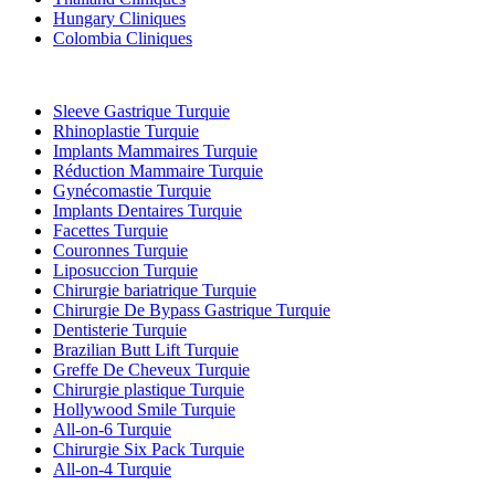
Hungary Cliniques
Colombia Cliniques
Traitements Populaires en Turquie
Sleeve Gastrique Turquie
Rhinoplastie Turquie
Implants Mammaires Turquie
Réduction Mammaire Turquie
Gynécomastie Turquie
Implants Dentaires Turquie
Facettes Turquie
Couronnes Turquie
Liposuccion Turquie
Chirurgie bariatrique Turquie
Chirurgie De Bypass Gastrique Turquie
Dentisterie Turquie
Brazilian Butt Lift Turquie
Greffe De Cheveux Turquie
Chirurgie plastique Turquie
Hollywood Smile Turquie
All-on-6 Turquie
Chirurgie Six Pack Turquie
All-on-4 Turquie