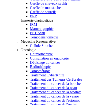
Greffe de cheveux saphir
Greffe de moustache
Greffe de sourcils
PRP
Imagerie diagnostique
IRM
Mammographie
PET Scan
Tomodensitométrie
Medecine Regenerative
Cellule Souche
Oncologie
Chimiothérapie
Consultation en oncologie
Dépistage du cancer
Radiothérapie
Tomothérapie
Traitement CyberKnife
Traitement des Tumeurs Cérébrales
Traitement du cancer de la bouche
Traitement du cancer de la peau
Traitement du cancer de la prostate
Traitement du cancer de la vessie
Traitement du cancer de l'estomac
Traitement du cancer de l'ovaire