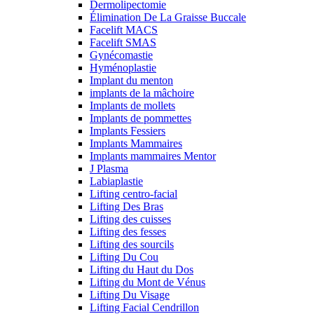
Dermolipectomie
Élimination De La Graisse Buccale
Facelift MACS
Facelift SMAS
Gynécomastie
Hyménoplastie
Implant du menton
implants de la mâchoire
Implants de mollets
Implants de pommettes
Implants Fessiers
Implants Mammaires
Implants mammaires Mentor
J Plasma
Labiaplastie
Lifting centro-facial
Lifting Des Bras
Lifting des cuisses
Lifting des fesses
Lifting des sourcils
Lifting Du Cou
Lifting du Haut du Dos
Lifting du Mont de Vénus
Lifting Du Visage
Lifting Facial Cendrillon