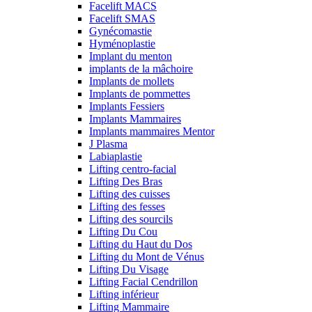
Facelift MACS
Facelift SMAS
Gynécomastie
Hyménoplastie
Implant du menton
implants de la mâchoire
Implants de mollets
Implants de pommettes
Implants Fessiers
Implants Mammaires
Implants mammaires Mentor
J Plasma
Labiaplastie
Lifting centro-facial
Lifting Des Bras
Lifting des cuisses
Lifting des fesses
Lifting des sourcils
Lifting Du Cou
Lifting du Haut du Dos
Lifting du Mont de Vénus
Lifting Du Visage
Lifting Facial Cendrillon
Lifting inférieur
Lifting Mammaire