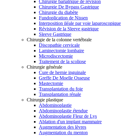
Chirurgie bariatrique de révision
Chirurgie De Bypass Gastrique
Chirurgie du diabète
Fundoplication de Nissen
Interposition iléale par voie laparoscopique
Révision de la Sleeve gastrique
Sleeve Gastrique
Chirurgie de la colonne vertébrale
Discopathie cervicale
Laminectomie lombaire
Microdiscectomie
Traitement de la scoliose
Chirurgie générale
Cure de hernie inguinale
Greffe De Moelle Osseuse
Mastectomie
Transplantation du foie
Transplantation rénale
Chirurgie plastique
Abdominoplastie
Abdominoplastie étendue
Abdominoplastie Fleur de Lys
Ablation d'un implant mammaire
Augmentation des lèvres
Augmentation du menton