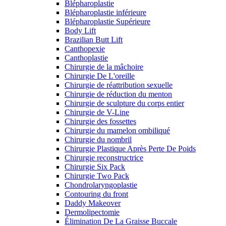
Blépharoplastie
Blépharoplastie inférieure
Blépharoplastie Supérieure
Body Lift
Brazilian Butt Lift
Canthopexie
Canthoplastie
Chirurgie de la mâchoire
Chirurgie De L'oreille
Chirurgie de réattribution sexuelle
Chirurgie de réduction du menton
Chirurgie de sculpture du corps entier
Chirurgie de V-Line
Chirurgie des fossettes
Chirurgie du mamelon ombiliqué
Chirurgie du nombril
Chirurgie Plastique Après Perte De Poids
Chirurgie reconstructrice
Chirurgie Six Pack
Chirurgie Two Pack
Chondrolaryngoplastie
Contouring du front
Daddy Makeover
Dermolipectomie
Élimination De La Graisse Buccale