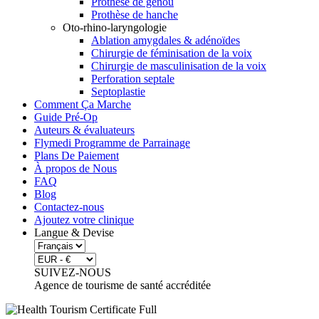
Prothèse de genou
Prothèse de hanche
Oto-rhino-laryngologie
Ablation amygdales & adénoïdes
Chirurgie de féminisation de la voix
Chirurgie de masculinisation de la voix
Perforation septale
Septoplastie
Comment Ça Marche
Guide Pré-Op
Auteurs & évaluateurs
Flymedi Programme de Parrainage
Plans De Paiement
À propos de Nous
FAQ
Blog
Contactez-nous
Ajoutez votre clinique
Langue & Devise
SUIVEZ-NOUS
Agence de tourisme de santé accréditée