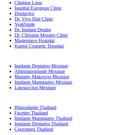
Clinique Luna
Istanbul European Clinic
Dentavivo
Dr. Vivo Hair Clinic
YeahSmile
Dr. Implant Dentist
Dr. Christian Morales Clinic
Masterpiece Hospital
Kamol Cosmetic Hospital
Traitements Populaires en Mexique
Implants Dentaires Mexique
Abdominoplastie Mexique
Mummy Makeover Mexique
Implants Mammaires Mexique
Liposuccion Mexique
Traitements Populaires en Thailand
Rhinoplastie Thailand
Facettes Thailand
Implants Mammaires Thailand
Implants Dentaires Thailand
Couronnes Thailand