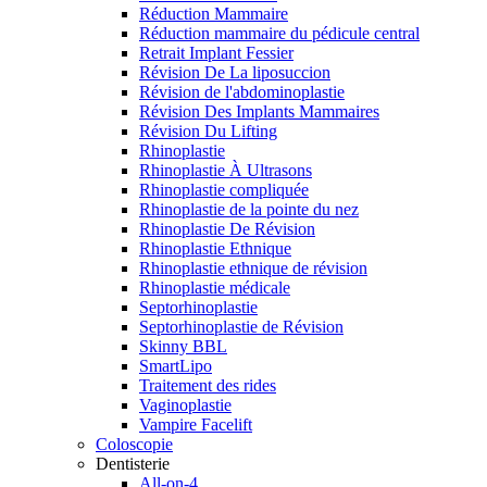
Réduction Mammaire
Réduction mammaire du pédicule central
Retrait Implant Fessier
Révision De La liposuccion
Révision de l'abdominoplastie
Révision Des Implants Mammaires
Révision Du Lifting
Rhinoplastie
Rhinoplastie À Ultrasons
Rhinoplastie compliquée
Rhinoplastie de la pointe du nez
Rhinoplastie De Révision
Rhinoplastie Ethnique
Rhinoplastie ethnique de révision
Rhinoplastie médicale
Septorhinoplastie
Septorhinoplastie de Révision
Skinny BBL
SmartLipo
Traitement des rides
Vaginoplastie
Vampire Facelift
Coloscopie
Dentisterie
All-on-4