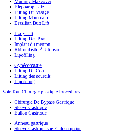
Mummy Makeover
Blépharoplastie
Lifting Du Visage
Lifting Mammaire
Brazilian Butt Lift
Body Lift
Lifting Des Bras
Implant du menton
Rhinoplastie À Ultrasons
Lipofilling
Gynécomastie
Lifting Du Cou
Lifting des sourcils
Lipofilling
Voir Tout Chirurgie plastique Procédures
Chirurgie De Bypass Gastrique
Sleeve Gastrique
Ballon Gastrique
Anneau gastrique
Sleeve Gastroplastie Endoscopique