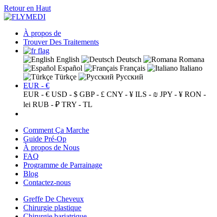
Retour en Haut
À propos de
Trouver Des Traitements
English
Deutsch
Romana
Español
Français
Italiano
Türkçe
Русский
EUR - €
EUR - €
USD - $
GBP - £
CNY - ¥
ILS - ₪
JPY - ¥
RON -
lei
RUB - ₽
TRY - TL
Comment Ça Marche
Guide Pré-Op
À propos de Nous
FAQ
Programme de Parrainage
Blog
Contactez-nous
Greffe De Cheveux
Chirurgie plastique
Chirurgie bariatrique