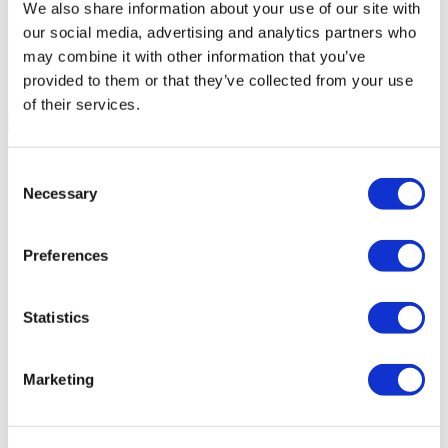
We also share information about your use of our site with
Hôpital Medical Park Gaziosmanpasa
our social media, advertising and analytics partners who
may combine it with other information that you’ve
Hôpital Ethica Incirli
provided to them or that they’ve collected from your use
of their services.
Institut Dentaire de Castellón
10.0
(1)
Demandez un Devis
Flymedi
Consent
Necessary
TÜRSAB – Les transactions sur flymedi.com sont gérées par
Selection
MIRAC SARA TOURISM, une agence de voyage de
Groupe A enregistrée auprès de TÜRSAB (Certificat No:
12276).
Preferences
Tous les traitements sont effectués par un établissement de
santé certifié en tourisme de santé.
Statistics
À propos de Nous
Comment Ça Marche
Guide Pré-Op
Marketing
Auteurs & évaluateurs
Flymedi Programme de Parrainage
Plans De Paiement
Carrières