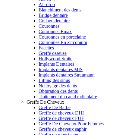
All-on-6
Blanchiment des dents
Bridge dentaire
Collage dentaire
Couronnes
Couronnes Emax
Couronnes en porcelaine
Couronnes En Zirconium
Facettes
Greffe osseuse
Hollywood Smile
Implants Dentaires
Implants dentaires MIS
Implants dentaires Straumann
Lifting des sinus
Nettoyage des dents
Obturation des dents
Traitement du canal radiculaire
Greffe De Cheveux
Greffe De Barbe
Greffe de cheveux DHI
Greffe de cheveux FUE
Greffe De Cheveux Pour Femmes
Greffe de cheveux saphir
Greffe de moustache