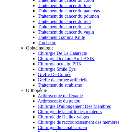
Traitement du cancer du côlon
Traitement du cancer du foie
Traitement du cancer du pancréas
Traitement du cancer du poumon
Traitement du cancer du rein
Traitement du cancer du sein
Traitement du cancer du vagin
Traitement Gamma Knife
Truebeam
Ophtalmologie
Chirurgie De La Cataracte
Chirurgie Oculaire Au LASIK
Chirurgie oculaire PRK
Chirurgie Smile Eye
Greffe De Cornée
Greffe de cornée artificielle
Traitement du strabisme
Orthopédie
Arthroscopie de l'épaule
Arthroscopie du genou
Chirurgie D'allongement Des Membres
Chirurgie de la coiffe des rotateurs
Chirurgie de l'hallux valgus
Chirurgie de raccourcissement des membres
Chirurgie du canal carpien