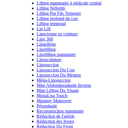
Lifting mammaire à pédicule central
Lifting Néfertiti
Lifting Par Fils Tenseurs
Lifting profond du cou
Lifting temporal
Lip Lift
Lipectomie en ceinture
Lipo 360
Lipœdème
Lipofilling
Lipofilling mammaire
Liposculpture
Liposuccion
Liposuccion Du Cou
Liposuccion Du Menton
Méga-Liposuccion
Mini Abdominoplastie Inverse
Mini Lifting Du Visage
MonaLisa Touch
Mummy Makeover
Pénoplastie
Reconstruction mammaire
Réduction de l'aréole
Réduction des fesses
Réduction Du Front