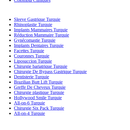
Colombia Cliniques
Traitements Populaires en Turquie
Sleeve Gastrique Turquie
Rhinoplastie Turquie
Implants Mammaires Turquie
Réduction Mammaire Turquie
Gynécomastie Turquie
Implants Dentaires Turquie
Facettes Turquie
Couronnes Turquie
Liposuccion Turquie
Chirurgie bariatrique Turquie
Chirurgie De Bypass Gastrique Turquie
Dentisterie Turquie
Brazilian Butt Lift Turquie
Greffe De Cheveux Turquie
Chirurgie plastique Turquie
Hollywood Smile Turquie
All-on-6 Turquie
Chirurgie Six Pack Turquie
All-on-4 Turquie
Cliniques Populaires