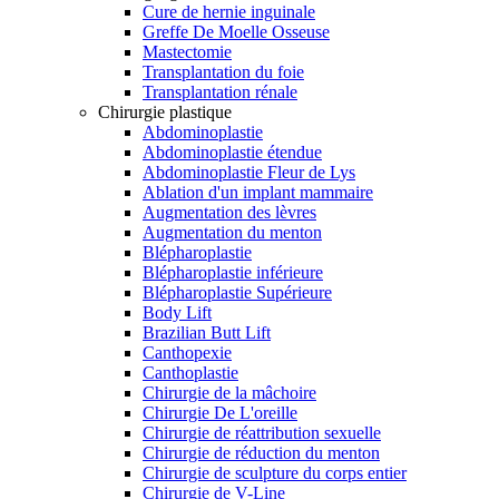
Cure de hernie inguinale
Greffe De Moelle Osseuse
Mastectomie
Transplantation du foie
Transplantation rénale
Chirurgie plastique
Abdominoplastie
Abdominoplastie étendue
Abdominoplastie Fleur de Lys
Ablation d'un implant mammaire
Augmentation des lèvres
Augmentation du menton
Blépharoplastie
Blépharoplastie inférieure
Blépharoplastie Supérieure
Body Lift
Brazilian Butt Lift
Canthopexie
Canthoplastie
Chirurgie de la mâchoire
Chirurgie De L'oreille
Chirurgie de réattribution sexuelle
Chirurgie de réduction du menton
Chirurgie de sculpture du corps entier
Chirurgie de V-Line