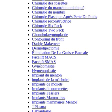
Chirurgie des fossettes
Chirurgie du mamelon ombiliqué
Chirurgie du nombril
Chirurgie Plastique Après Perte De Poids
Chirurgie reconstructrice
Chirurgie Six Pack
Chirurgie Two Pack
Chondrolaryngoplastie
Contouring du front
Daddy Makeover
Dermolipectomie
Élimination De La Graisse Buccale
Facelift MACS
Facelift SMAS
Gynécomastie
Hyménoplastie
Implant du menton
implants de la mâchoire
Implants de mollets
Implants de pommettes
Implants Fessiers
Implants Mammaires
Implants mammaires Mentor
J Plasma
Labiaplastie