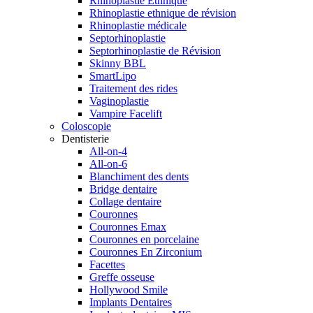
Rhinoplastie Ethnique
Rhinoplastie ethnique de révision
Rhinoplastie médicale
Septorhinoplastie
Septorhinoplastie de Révision
Skinny BBL
SmartLipo
Traitement des rides
Vaginoplastie
Vampire Facelift
Coloscopie
Dentisterie
All-on-4
All-on-6
Blanchiment des dents
Bridge dentaire
Collage dentaire
Couronnes
Couronnes Emax
Couronnes en porcelaine
Couronnes En Zirconium
Facettes
Greffe osseuse
Hollywood Smile
Implants Dentaires