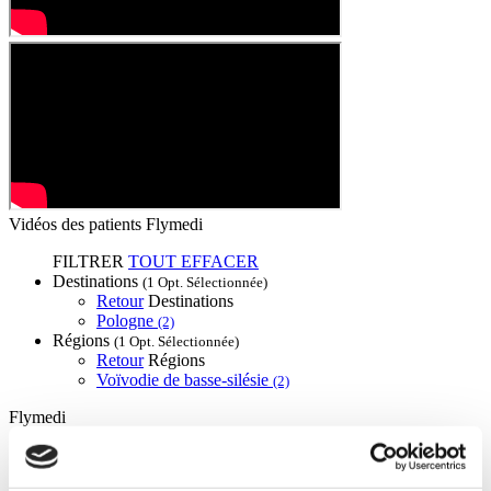
Vidéos des patients Flymedi
FILTRER
TOUT EFFACER
Destinations
(1 Opt. Sélectionnée)
Retour
Destinations
Pologne
(2)
Régions
(1 Opt. Sélectionnée)
Retour
Régions
Voïvodie de basse-silésie
(2)
Flymedi
TÜRSAB – Les transactions sur flymedi.com sont gérées par
MIRAC SARA TOURISM, une agence de voyage de