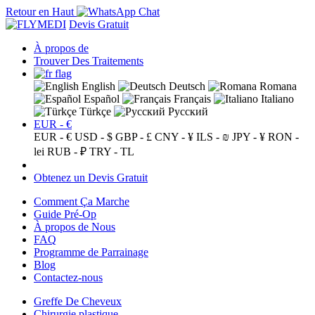
Retour en Haut
Devis Gratuit
À propos de
Trouver Des Traitements
English
Deutsch
Romana
Español
Français
Italiano
Türkçe
Русский
EUR - €
EUR - €
USD - $
GBP - £
CNY - ¥
ILS - ₪
JPY - ¥
RON -
lei
RUB - ₽
TRY - TL
Obtenez un Devis Gratuit
Comment Ça Marche
Guide Pré-Op
À propos de Nous
FAQ
Programme de Parrainage
Blog
Contactez-nous
Greffe De Cheveux
Chirurgie plastique