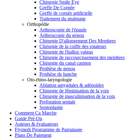
Chirurgie Smile Eye
Greffe De Cornée
Greffe de cornée artificielle
Traitement du strabisme
Orthopédie
Arthroscopie de l'épaule
Arthroscopie du genou
Chirurgie D'allongement Des Membres
Chirurgie de la coiffe des rotateurs
Chirurgie de l'hallux valgus
Chirurgie de raccourcissement des membres
Chirurgie du canal carpien
Prothèse de genou
Prothèse de hanche
Oto-rhino-laryngologie
Ablation amygdales & adénoïdes
Chirurgie de féminisation de la voix
Chirurgie de masculinisation de la voix
Perforation septale
Septoplastie
Comment Ça Marche
Guide Pré-Op
Auteurs & évaluateurs
Flymedi Programme de Parrainage
Plans De Paiement