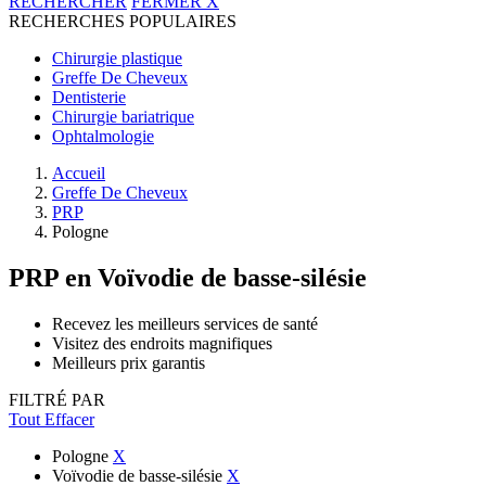
RECHERCHER
FERMER
X
RECHERCHES POPULAIRES
Chirurgie plastique
Greffe De Cheveux
Dentisterie
Chirurgie bariatrique
Ophtalmologie
Accueil
Greffe De Cheveux
PRP
Pologne
PRP
en Voïvodie de basse-silésie
Recevez les meilleurs services de santé
Visitez des endroits magnifiques
Meilleurs prix garantis
FILTRÉ PAR
Tout Effacer
Pologne
X
Voïvodie de basse-silésie
X