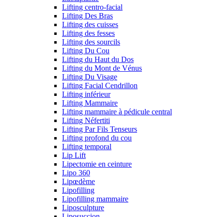
Lifting centro-facial
Lifting Des Bras
Lifting des cuisses
Lifting des fesses
Lifting des sourcils
Lifting Du Cou
Lifting du Haut du Dos
Lifting du Mont de Vénus
Lifting Du Visage
Lifting Facial Cendrillon
Lifting inférieur
Lifting Mammaire
Lifting mammaire à pédicule central
Lifting Néfertiti
Lifting Par Fils Tenseurs
Lifting profond du cou
Lifting temporal
Lip Lift
Lipectomie en ceinture
Lipo 360
Lipœdème
Lipofilling
Lipofilling mammaire
Liposculpture
Liposuccion