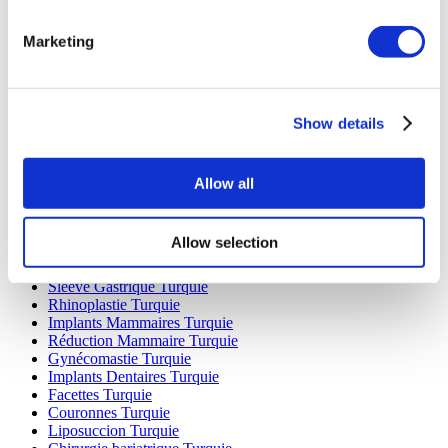
Marketing
Destinations Populaires
Turquie Cliniques
Show details
Spain Cliniques
Mexico Cliniques
Poland Cliniques
Allow all
Thailand Cliniques
Hungary Cliniques
Colombia Cliniques
Allow selection
Traitements Populaires en Turquie
Sleeve Gastrique Turquie
Rhinoplastie Turquie
Implants Mammaires Turquie
Réduction Mammaire Turquie
Gynécomastie Turquie
Implants Dentaires Turquie
Facettes Turquie
Couronnes Turquie
Liposuccion Turquie