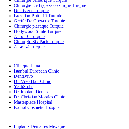
Chirurgie bariatrique Turquie
Chirurgie De Bypass Gastrique Turquie
Dentisterie Turquie
Brazilian Butt Lift Turquie
Greffe De Cheveux Turquie
Chirurgie plastique Turquie
Hollywood Smile Turquie
All-on-6 Turquie
Chirurgie Six Pack Turquie
All-on-4 Turquie
Cliniques Populaires
Clinique Luna
Istanbul European Clinic
Dentavivo
Dr. Vivo Hair Clinic
YeahSmile
Dr. Implant Dentist
Dr. Christian Morales Clinic
Masterpiece Hospital
Kamol Cosmetic Hospital
Traitements Populaires en Mexique
Implants Dentaires Mexique