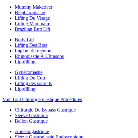
Mummy Makeover
Blépharoplastie
Lifting Du Visage
Lifting Mammaire
Brazilian Butt Lift
Body Lift
Lifting Des Bras
Implant du menton
Rhinoplastie À Ultrasons
Lipofilling
Gynécomastie
Lifting Du Cou
Lifting des sourcils
Lipofilling
Voir Tout Chirurgie plastique Procédures
Chirurgie De Bypass Gastrique
Sleeve Gastrique
Ballon Gastrique
Anneau gastrique
Sleeve Gastroplastie Endoscopique