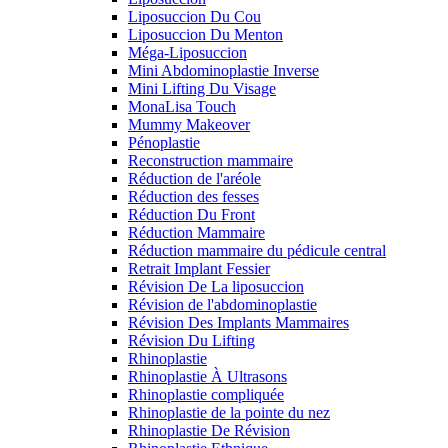
Liposuccion Du Cou
Liposuccion Du Menton
Méga-Liposuccion
Mini Abdominoplastie Inverse
Mini Lifting Du Visage
MonaLisa Touch
Mummy Makeover
Pénoplastie
Reconstruction mammaire
Réduction de l'aréole
Réduction des fesses
Réduction Du Front
Réduction Mammaire
Réduction mammaire du pédicule central
Retrait Implant Fessier
Révision De La liposuccion
Révision de l'abdominoplastie
Révision Des Implants Mammaires
Révision Du Lifting
Rhinoplastie
Rhinoplastie À Ultrasons
Rhinoplastie compliquée
Rhinoplastie de la pointe du nez
Rhinoplastie De Révision