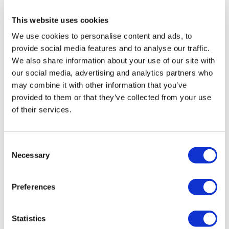
Groupe A enregistrée auprès de TÜRSAB (Certificat No:
12276).
Tous les traitements sont effectués par un établissement de
This website uses cookies
santé certifié en tourisme de santé.
We use cookies to personalise content and ads, to
provide social media features and to analyse our traffic.
À propos de Nous
We also share information about your use of our site with
Comment Ça Marche
our social media, advertising and analytics partners who
Guide Pré-Op
Auteurs & évaluateurs
may combine it with other information that you’ve
Flymedi Programme de Parrainage
provided to them or that they’ve collected from your use
Plans De Paiement
of their services.
Carrières
FAQ
Blog
Politique de confidentialité
Consent
Termes et conditions
Necessary
Selection
Politique d'annulation
Contactez-nous
Ajoutez votre clinique
Preferences
Statistics