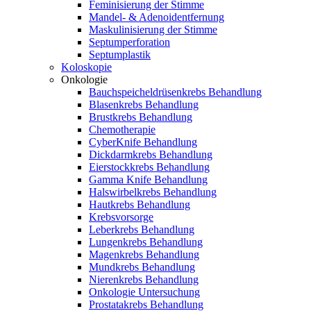
Feminisierung der Stimme
Mandel- & Adenoidentfernung
Maskulinisierung der Stimme
Septumperforation
Septumplastik
Koloskopie
Onkologie
Bauchspeicheldrüsenkrebs Behandlung
Blasenkrebs Behandlung
Brustkrebs Behandlung
Chemotherapie
CyberKnife Behandlung
Dickdarmkrebs Behandlung
Eierstockkrebs Behandlung
Gamma Knife Behandlung
Halswirbelkrebs Behandlung
Hautkrebs Behandlung
Krebsvorsorge
Leberkrebs Behandlung
Lungenkrebs Behandlung
Magenkrebs Behandlung
Mundkrebs Behandlung
Nierenkrebs Behandlung
Onkologie Untersuchung
Prostatakrebs Behandlung