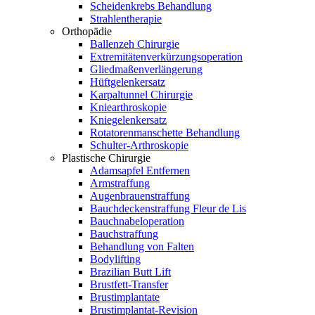
Scheidenkrebs Behandlung
Strahlentherapie
Orthopädie
Ballenzeh Chirurgie
Extremitätenverkürzungsoperation
Gliedmaßenverlängerung
Hüftgelenkersatz
Karpaltunnel Chirurgie
Kniearthroskopie
Kniegelenkersatz
Rotatorenmanschette Behandlung
Schulter-Arthroskopie
Plastische Chirurgie
Adamsapfel Entfernen
Armstraffung
Augenbrauenstraffung
Bauchdeckenstraffung Fleur de Lis
Bauchnabeloperation
Bauchstraffung
Behandlung von Falten
Bodylifting
Brazilian Butt Lift
Brustfett-Transfer
Brustimplantate
Brustimplantat-Revision