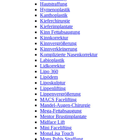
Hautstraffung
Hymenoplastik
Kanthoplastik
Kieferchirurgie
Kieferimplantate
Kinn Fettabsaugung
Kinnkorrektur
Kinnvergrößerung
Kinnverkleinerung
Komplizierte Nasenkorrektur
Labioplastik
Lidkorrektur
Lipo 360
Lipödem
Liposkulptur
Lippenlifting
Lippenvergrößerung
MACS Facelifting
Mandel-Augen-Chirurgie
Mega-Fettabsaugung
Mentor Brustimplantate
Midface Lift
Mini Facelifting
MonaLisa Touch
Mons Pubis Straffung