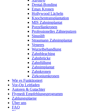
All-on-6
Dental-Bonding
Emax Kronen
Hollywood Lächeln
Knochentransplantation
MIS Zahnimplantat
Porzellankronen
Professionelles Zähneputzen
Sinuslift
Straumann Zahnimplantat
Veneers
Wurzelbehandlung
Zahnbleaching
Zahnbrücke
Zahnfüllung
Zahnimplantat
Zahnkronen
Zirkoniumkronen
Wie es Funktioniert
Vor-Op Leitfaden
Autoren & Gutachter
Flymedi Empfehlungsprogramm
Zahlungsplaene
Über uns
FAQ