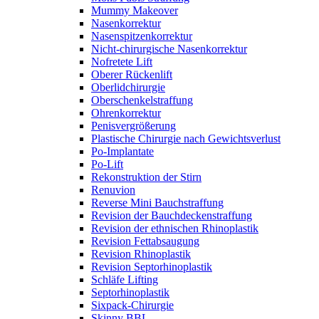
Mummy Makeover
Nasenkorrektur
Nasenspitzenkorrektur
Nicht-chirurgische Nasenkorrektur
Nofretete Lift
Oberer Rückenlift
Oberlidchirurgie
Oberschenkelstraffung
Ohrenkorrektur
Penisvergrößerung
Plastische Chirurgie nach Gewichtsverlust
Po-Implantate
Po-Lift
Rekonstruktion der Stirn
Renuvion
Reverse Mini Bauchstraffung
Revision der Bauchdeckenstraffung
Revision der ethnischen Rhinoplastik
Revision Fettabsaugung
Revision Rhinoplastik
Revision Septorhinoplastik
Schläfe Lifting
Septorhinoplastik
Sixpack-Chirurgie
Skinny BBL