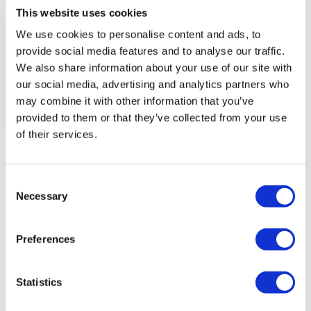
This website uses cookies
We use cookies to personalise content and ads, to
provide social media features and to analyse our traffic.
We also share information about your use of our site with
our social media, advertising and analytics partners who
may combine it with other information that you’ve
provided to them or that they’ve collected from your use
of their services.
Flymedi-Patientenvideos
FILTER
ALLES LÖSCHEN
Reiseziele
(1 Opt. Selected)
Consent
Back
Reiseziele
Necessary
Polen
Selection
(5)
Regions
Back
Regions
Woiwodschaft niederschlesien
Woiwodschaft
(2)
Preferences
schlesien
Woiwodschaft westpommern
(2)
(1)
Flymedi
Statistics
TÜRSAB – Transaktionen auf flymedi.com werden von
MIRAC SARA TOURISM abgewickelt, einer bei TÜRSAB