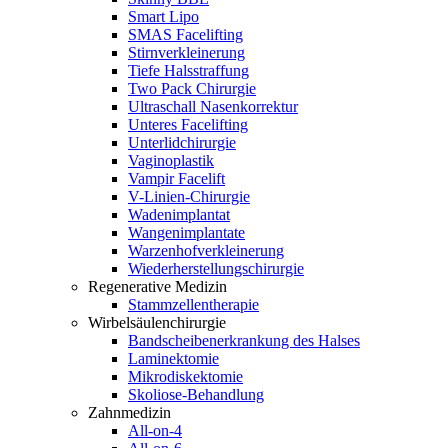
Smart Lipo
SMAS Facelifting
Stirnverkleinerung
Tiefe Halsstraffung
Two Pack Chirurgie
Ultraschall Nasenkorrektur
Unteres Facelifting
Unterlidchirurgie
Vaginoplastik
Vampir Facelift
V-Linien-Chirurgie
Wadenimplantat
Wangenimplantate
Warzenhofverkleinerung
Wiederherstellungschirurgie
Regenerative Medizin
Stammzellentherapie
Wirbelsäulenchirurgie
Bandscheibenerkrankung des Halses
Laminektomie
Mikrodiskektomie
Skoliose-Behandlung
Zahnmedizin
All-on-4