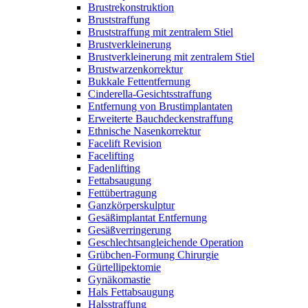
Brustrekonstruktion
Bruststraffung
Bruststraffung mit zentralem Stiel
Brustverkleinerung
Brustverkleinerung mit zentralem Stiel
Brustwarzenkorrektur
Bukkale Fettentfernung
Cinderella-Gesichtsstraffung
Entfernung von Brustimplantaten
Erweiterte Bauchdeckenstraffung
Ethnische Nasenkorrektur
Facelift Revision
Facelifting
Fadenlifting
Fettabsaugung
Fettübertragung
Ganzkörperskulptur
Gesäßimplantat Entfernung
Gesäßverringerung
Geschlechtsangleichende Operation
Grübchen-Formung Chirurgie
Gürtellipektomie
Gynäkomastie
Hals Fettabsaugung
Halsstraffung