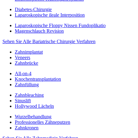
Diabetes-Chirurgie
Laparoskopische ileale Interposition
Laparoskopische Floppy Nissen Fundoplikatio
Magenschlauch Revision
Sehen Sie Alle Bariatrische Chirurgie Verfahren
Zahnimplantat
Veneers
Zahnbrücke
All-on-4
Knochentransplantation
Zahnfüllung
Zahnbleaching
Sinuslift
Hollywood Lächeln
Wurzelbehandlung
Professionelles Zähneputzen
Zahnkronen