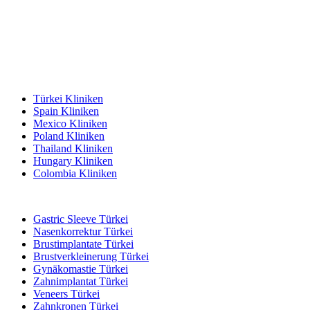
Beliebte Reiseziele
Türkei Kliniken
Spain Kliniken
Mexico Kliniken
Poland Kliniken
Thailand Kliniken
Hungary Kliniken
Colombia Kliniken
Beliebte Behandlungen in Türkei
Gastric Sleeve Türkei
Nasenkorrektur Türkei
Brustimplantate Türkei
Brustverkleinerung Türkei
Gynäkomastie Türkei
Zahnimplantat Türkei
Veneers Türkei
Zahnkronen Türkei