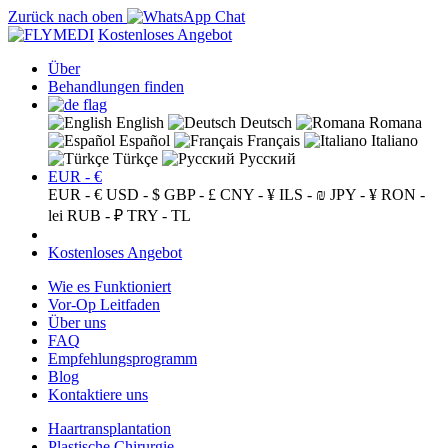
Zurück nach oben
Kostenloses Angebot
Über
Behandlungen finden
English
Deutsch
Romana
Español
Français
Italiano
Türkçe
Русский
EUR - €
EUR - €
USD - $
GBP - £
CNY - ¥
ILS - ₪
JPY - ¥
RON -
lei
RUB - ₽
TRY - TL
Kostenloses Angebot
Wie es Funktioniert
Vor-Op Leitfaden
Über uns
FAQ
Empfehlungsprogramm
Blog
Kontaktiere uns
Haartransplantation
Plastische Chirurgie