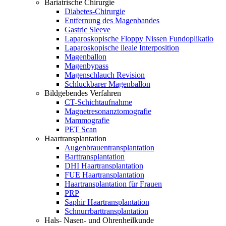
Bariatrische Chirurgie
Diabetes-Chirurgie
Entfernung des Magenbandes
Gastric Sleeve
Laparoskopische Floppy Nissen Fundoplikatio
Laparoskopische ileale Interposition
Magenballon
Magenbypass
Magenschlauch Revision
Schluckbarer Magenballon
Bildgebendes Verfahren
CT-Schichtaufnahme
Magnetresonanztomografie
Mammografie
PET Scan
Haartransplantation
Augenbrauentransplantation
Barttransplantation
DHI Haartransplantation
FUE Haartransplantation
Haartransplantation für Frauen
PRP
Saphir Haartransplantation
Schnurrbarttransplantation
Hals- Nasen- und Ohrenheilkunde