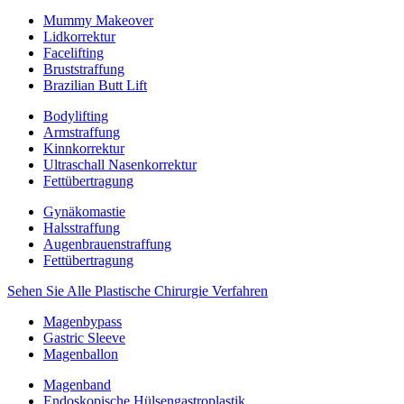
Mummy Makeover
Lidkorrektur
Facelifting
Bruststraffung
Brazilian Butt Lift
Bodylifting
Armstraffung
Kinnkorrektur
Ultraschall Nasenkorrektur
Fettübertragung
Gynäkomastie
Halsstraffung
Augenbrauenstraffung
Fettübertragung
Sehen Sie Alle Plastische Chirurgie Verfahren
Magenbypass
Gastric Sleeve
Magenballon
Magenband
Endoskopische Hülsengastroplastik