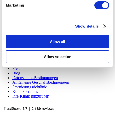
registrierten Reiseagentur der Gruppe A (Zertifikatsnummer:
Marketing
12276).
Alle Behandlungen werden von einer im
Gesundheitstourismus zertifizierten Gesundheitseinrichtung
durchgeführt.
Show details
Über uns
Wie es Funktioniert
Allow all
Vor-Op Leitfaden
Autoren & Gutachter
Flymedi Empfehlungsprogramm
Allow selection
Zahlungsplaene
Karrieren
FAQ
Blog
Datenschutz-Bestimmungen
Allgemeine Geschäftsbedingungen
Stornierungsrichtlinie
Kontaktiere uns
Ihre Klinik hinzufügen