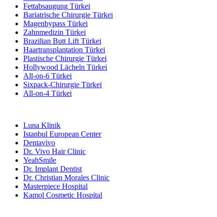
Fettabsaugung Türkei
Bariatrische Chirurgie Türkei
Magenbypass Türkei
Zahnmedizin Türkei
Brazilian Butt Lift Türkei
Haartransplantation Türkei
Plastische Chirurgie Türkei
Hollywood Lächeln Türkei
All-on-6 Türkei
Sixpack-Chirurgie Türkei
All-on-4 Türkei
Beliebte Kliniken
Luna Klinik
Istanbul European Center
Dentavivo
Dr. Vivo Hair Clinic
YeahSmile
Dr. Implant Dentist
Dr. Christian Morales Clinic
Masterpiece Hospital
Kamol Cosmetic Hospital
Beliebte Behandlungen in Mexiko