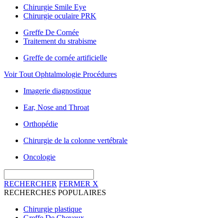
Chirurgie Smile Eye
Chirurgie oculaire PRK
Greffe De Cornée
Traitement du strabisme
Greffe de cornée artificielle
Voir Tout Ophtalmologie Procédures
Imagerie diagnostique
Ear, Nose and Throat
Orthopédie
Chirurgie de la colonne vertébrale
Oncologie
RECHERCHER
FERMER
X
RECHERCHES POPULAIRES
Chirurgie plastique
Greffe De Cheveux