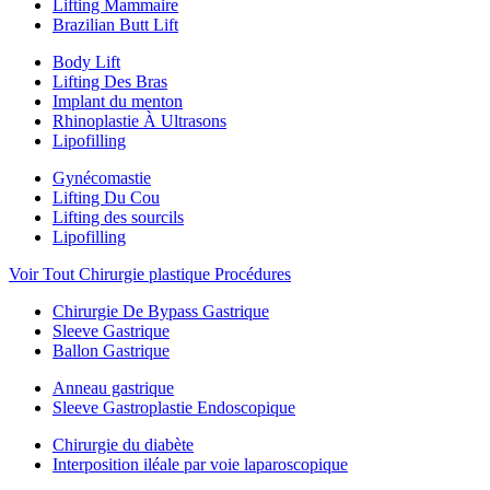
Lifting Mammaire
Brazilian Butt Lift
Body Lift
Lifting Des Bras
Implant du menton
Rhinoplastie À Ultrasons
Lipofilling
Gynécomastie
Lifting Du Cou
Lifting des sourcils
Lipofilling
Voir Tout Chirurgie plastique Procédures
Chirurgie De Bypass Gastrique
Sleeve Gastrique
Ballon Gastrique
Anneau gastrique
Sleeve Gastroplastie Endoscopique
Chirurgie du diabète
Interposition iléale par voie laparoscopique