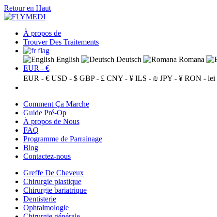
Retour en Haut
À propos de
Trouver Des Traitements
English
Deutsch
Romana
EUR - €
EUR - €
USD - $
GBP - £
CNY - ¥
ILS - ₪
JPY - ¥
RON - lei
Comment Ça Marche
Guide Pré-Op
À propos de Nous
FAQ
Programme de Parrainage
Blog
Contactez-nous
Greffe De Cheveux
Chirurgie plastique
Chirurgie bariatrique
Dentisterie
Ophtalmologie
Chirurgie générale