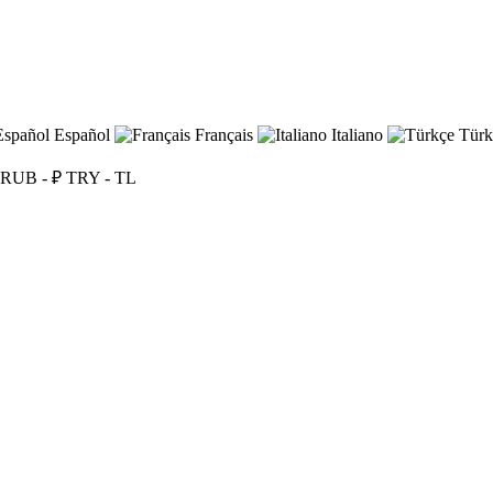
Español
Français
Italiano
Türk
RUB - ₽
TRY - TL