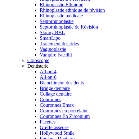
Rhinoplastie Ethnique
Rhinoplastie ethnique de révision
Rhinoplastie médicale
Septorhinoplastie
Septorhinoplastie de Révision
Skinny BBL
SmartLipo
Traitement des rides
Vaginoplastie
Vampire Facelift
Coloscopie
Dentisterie
All-on-4
All-on-6
Blanchiment des dents
Bridge dentaire
Collage dentaire
Couronnes
Couronnes Emax
Couronnes en porcelaine
Couronnes En Zirconium
Facettes
Greffe osseuse
Hollywood Smile
Implants Dentaires