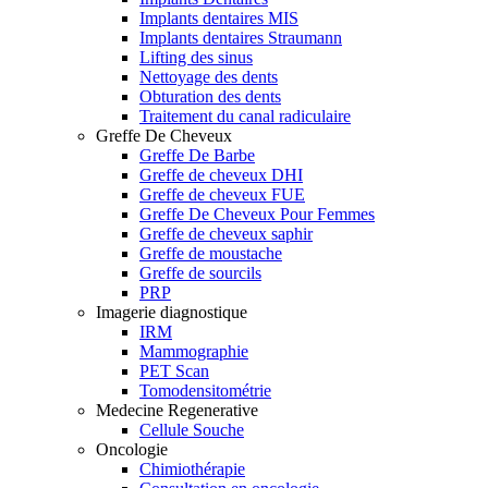
Implants dentaires MIS
Implants dentaires Straumann
Lifting des sinus
Nettoyage des dents
Obturation des dents
Traitement du canal radiculaire
Greffe De Cheveux
Greffe De Barbe
Greffe de cheveux DHI
Greffe de cheveux FUE
Greffe De Cheveux Pour Femmes
Greffe de cheveux saphir
Greffe de moustache
Greffe de sourcils
PRP
Imagerie diagnostique
IRM
Mammographie
PET Scan
Tomodensitométrie
Medecine Regenerative
Cellule Souche
Oncologie
Chimiothérapie