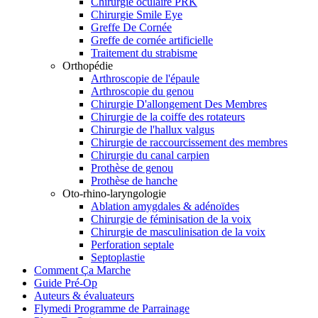
Chirurgie oculaire PRK
Chirurgie Smile Eye
Greffe De Cornée
Greffe de cornée artificielle
Traitement du strabisme
Orthopédie
Arthroscopie de l'épaule
Arthroscopie du genou
Chirurgie D'allongement Des Membres
Chirurgie de la coiffe des rotateurs
Chirurgie de l'hallux valgus
Chirurgie de raccourcissement des membres
Chirurgie du canal carpien
Prothèse de genou
Prothèse de hanche
Oto-rhino-laryngologie
Ablation amygdales & adénoïdes
Chirurgie de féminisation de la voix
Chirurgie de masculinisation de la voix
Perforation septale
Septoplastie
Comment Ça Marche
Guide Pré-Op
Auteurs & évaluateurs
Flymedi Programme de Parrainage