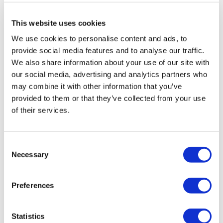
Groupe A enregistrée auprès de TÜRSAB (Certificat No:
12276).
This website uses cookies
Tous les traitements sont effectués par un établissement de
santé certifié en tourisme de santé.
We use cookies to personalise content and ads, to
provide social media features and to analyse our traffic.
À propos de Nous
We also share information about your use of our site with
Comment Ça Marche
our social media, advertising and analytics partners who
Guide Pré-Op
may combine it with other information that you’ve
Auteurs & évaluateurs
Flymedi Programme de Parrainage
provided to them or that they’ve collected from your use
Plans De Paiement
of their services.
Carrières
FAQ
Blog
Politique de confidentialité
Consent
Termes et conditions
Necessary
Selection
Politique d'annulation
Contactez-nous
Ajoutez votre clinique
Preferences
Statistics