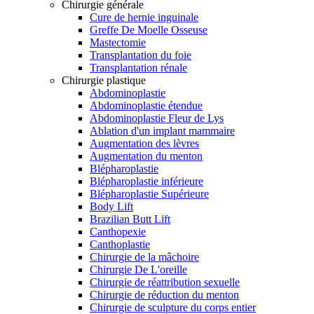
Chirurgie générale
Cure de hernie inguinale
Greffe De Moelle Osseuse
Mastectomie
Transplantation du foie
Transplantation rénale
Chirurgie plastique
Abdominoplastie
Abdominoplastie étendue
Abdominoplastie Fleur de Lys
Ablation d'un implant mammaire
Augmentation des lèvres
Augmentation du menton
Blépharoplastie
Blépharoplastie inférieure
Blépharoplastie Supérieure
Body Lift
Brazilian Butt Lift
Canthopexie
Canthoplastie
Chirurgie de la mâchoire
Chirurgie De L'oreille
Chirurgie de réattribution sexuelle
Chirurgie de réduction du menton
Chirurgie de sculpture du corps entier