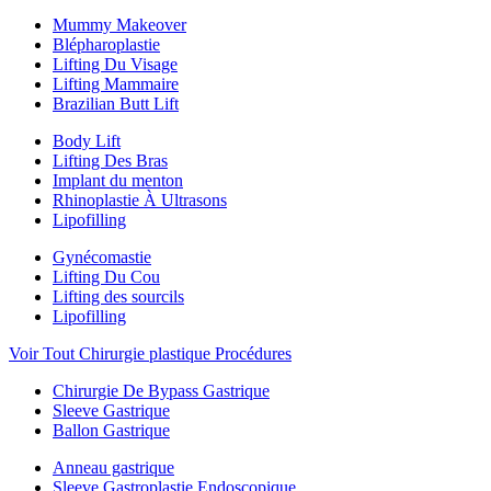
Mummy Makeover
Blépharoplastie
Lifting Du Visage
Lifting Mammaire
Brazilian Butt Lift
Body Lift
Lifting Des Bras
Implant du menton
Rhinoplastie À Ultrasons
Lipofilling
Gynécomastie
Lifting Du Cou
Lifting des sourcils
Lipofilling
Voir Tout Chirurgie plastique Procédures
Chirurgie De Bypass Gastrique
Sleeve Gastrique
Ballon Gastrique
Anneau gastrique
Sleeve Gastroplastie Endoscopique