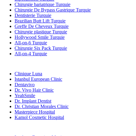
Chirurgie bariatrique Turquie
Chirurgie De Bypass Gastrique Turquie
Dentisterie Turquie
Brazilian Butt Lift Turquie
Greffe De Cheveux Turquie
Chirurgie plastique Turquie
Hollywood Smile Turquie
All-on-6 Turquie
Chirurgie Six Pack Turquie
All-on-4 Turquie
Cliniques Populaires
Clinique Luna
Istanbul European Clinic
Dentavivo
Dr. Vivo Hair Clinic
YeahSmile
Dr. Implant Dentist
Dr. Christian Morales Clinic
Masterpiece Hospital
Kamol Cosmetic Hospital
Traitements Populaires en Mexique