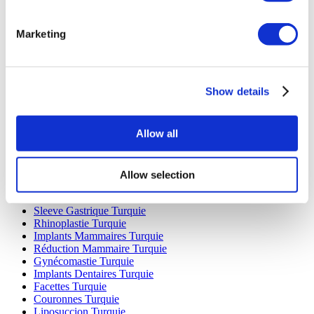
Marketing
Destinations Populaires
Turquie Cliniques
Show details
Spain Cliniques
Mexico Cliniques
Poland Cliniques
Allow all
Thailand Cliniques
Hungary Cliniques
Colombia Cliniques
Allow selection
Traitements Populaires en Turquie
Sleeve Gastrique Turquie
Rhinoplastie Turquie
Implants Mammaires Turquie
Réduction Mammaire Turquie
Gynécomastie Turquie
Implants Dentaires Turquie
Facettes Turquie
Couronnes Turquie
Liposuccion Turquie