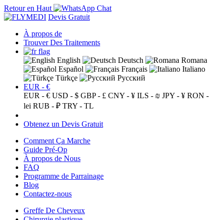
Retour en Haut
Devis Gratuit
À propos de
Trouver Des Traitements
English
Deutsch
Romana
Español
Français
Italiano
Türkçe
Русский
EUR - €
EUR - €
USD - $
GBP - £
CNY - ¥
ILS - ₪
JPY - ¥
RON -
lei
RUB - ₽
TRY - TL
Obtenez un Devis Gratuit
Comment Ça Marche
Guide Pré-Op
À propos de Nous
FAQ
Programme de Parrainage
Blog
Contactez-nous
Greffe De Cheveux
Chirurgie plastique