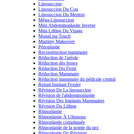
Liposuccion
Liposuccion Du Cou
Liposuccion Du Menton
Méga-Liposuccion
Mini Abdominoplastie Inverse
Mini Lifting Du Visage
MonaLisa Touch
Mummy Makeover
Pénoplastie
Reconstruction mammaire
Réduction de l'aréole
Réduction des fesses
Réduction Du Front
Réduction Mammaire
Réduction mammaire du pédicule central
Retrait Implant Fessier
Révision De La liposuccion
Révision de l'abdominoplastie
Révision Des Implants Mammaires
Révision Du Lifting
Rhinoplastie
Rhinoplastie À Ultrasons
Rhinoplastie compliquée
Rhinoplastie de la pointe du nez
Rhinoplastie De Révision