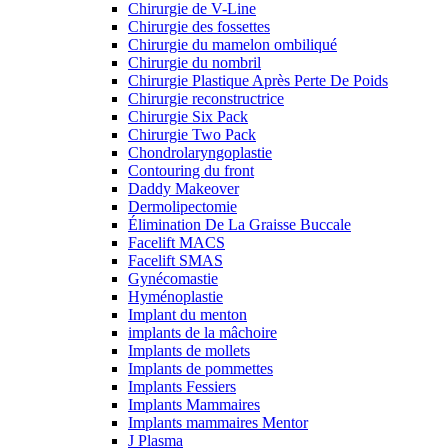
Chirurgie de V-Line
Chirurgie des fossettes
Chirurgie du mamelon ombiliqué
Chirurgie du nombril
Chirurgie Plastique Après Perte De Poids
Chirurgie reconstructrice
Chirurgie Six Pack
Chirurgie Two Pack
Chondrolaryngoplastie
Contouring du front
Daddy Makeover
Dermolipectomie
Élimination De La Graisse Buccale
Facelift MACS
Facelift SMAS
Gynécomastie
Hyménoplastie
Implant du menton
implants de la mâchoire
Implants de mollets
Implants de pommettes
Implants Fessiers
Implants Mammaires
Implants mammaires Mentor
J Plasma