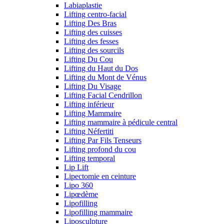
Labiaplastie
Lifting centro-facial
Lifting Des Bras
Lifting des cuisses
Lifting des fesses
Lifting des sourcils
Lifting Du Cou
Lifting du Haut du Dos
Lifting du Mont de Vénus
Lifting Du Visage
Lifting Facial Cendrillon
Lifting inférieur
Lifting Mammaire
Lifting mammaire à pédicule central
Lifting Néfertiti
Lifting Par Fils Tenseurs
Lifting profond du cou
Lifting temporal
Lip Lift
Lipectomie en ceinture
Lipo 360
Lipœdème
Lipofilling
Lipofilling mammaire
Liposculpture