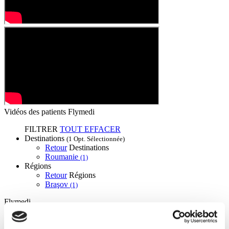
Vidéos des patients Flymedi
FILTRER
TOUT EFFACER
Destinations
(1 Opt. Sélectionnée)
Retour
Destinations
Roumanie
(1)
Régions
Retour
Régions
Braşov
(1)
Flymedi
TÜRSAB – Les transactions sur flymedi.com sont gérées par
MIRAC SARA TOURISM, une agence de voyage de