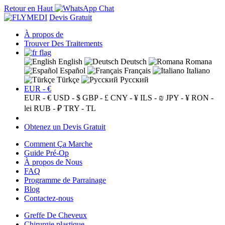
Retour en Haut
Devis Gratuit
À propos de
Trouver Des Traitements
English
Deutsch
Romana
Español
Français
Italiano
Türkçe
Русский
EUR - €
EUR - €
USD - $
GBP - £
CNY - ¥
ILS - ₪
JPY - ¥
RON -
lei
RUB - ₽
TRY - TL
Obtenez un Devis Gratuit
Comment Ça Marche
Guide Pré-Op
À propos de Nous
FAQ
Programme de Parrainage
Blog
Contactez-nous
Greffe De Cheveux
Chirurgie plastique