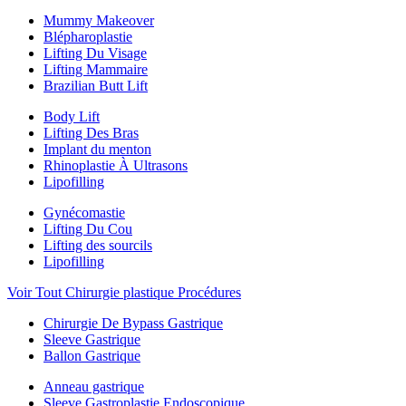
Mummy Makeover
Blépharoplastie
Lifting Du Visage
Lifting Mammaire
Brazilian Butt Lift
Body Lift
Lifting Des Bras
Implant du menton
Rhinoplastie À Ultrasons
Lipofilling
Gynécomastie
Lifting Du Cou
Lifting des sourcils
Lipofilling
Voir Tout Chirurgie plastique Procédures
Chirurgie De Bypass Gastrique
Sleeve Gastrique
Ballon Gastrique
Anneau gastrique
Sleeve Gastroplastie Endoscopique