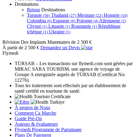
Destinations
Retour
Destinations
Turquie
Thailand
Mexique
Hongrie
(56)
(27)
(22)
(10)
Colombia
Espagne
Pologne
Allemagne
(6)
(6)
(4)
(2)
Chypre
Lituanie
Roumanie
République
(1)
(1)
(1)
tchèque
Ukraine
(1)
(1)
Révision Des Implants Mammaires
de 2 500 €
À partir de 2 500 €
Demandez un Devis
Flymedi
TÜRSAB – Les transactions sur flymedi.com sont gérées par
MIRAC SARA TOURISM, une agence de voyage de
Groupe A enregistrée auprès de TÜRSAB (Certificat No:
12276).
Tous les traitements sont effectués par un établissement de
santé certifié en tourisme de santé.
À propos de Nous
Comment Ça Marche
Guide Pré-Op
Auteurs & évaluateurs
Flymedi Programme de Parrainage
Plans De Paiement