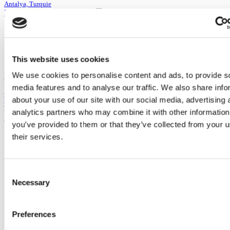
Antalya, Turquie
Dr Hasbi Mert Meral Clinic
Located in the heart of the city
98% would recommend
Preliminary and follow-up examination
Internationally recognized surgeon
This website uses cookies
Voir la clinique
We use cookies to personalise content and ads, to provide s
Veuillez vous renseigner
media features and to analyse our traffic. We also share info
Contacter la Clinique
about your use of our site with our social media, advertising 
Contacter la Clinique
analytics partners who may combine it with other information
Vous avez consulté 10 de 138 cliniques
CHARGER PLUS DE CLINIQUES
you’ve provided to them or that they’ve collected from your u
their services.
Consent
Necessary
Selection
Preferences