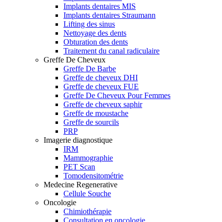
Implants dentaires MIS
Implants dentaires Straumann
Lifting des sinus
Nettoyage des dents
Obturation des dents
Traitement du canal radiculaire
Greffe De Cheveux
Greffe De Barbe
Greffe de cheveux DHI
Greffe de cheveux FUE
Greffe De Cheveux Pour Femmes
Greffe de cheveux saphir
Greffe de moustache
Greffe de sourcils
PRP
Imagerie diagnostique
IRM
Mammographie
PET Scan
Tomodensitométrie
Medecine Regenerative
Cellule Souche
Oncologie
Chimiothérapie
Consultation en oncologie