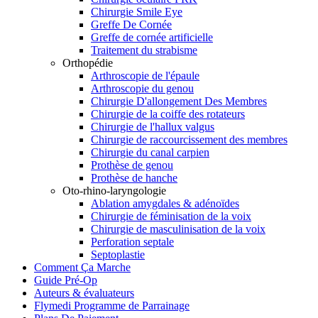
Chirurgie Smile Eye
Greffe De Cornée
Greffe de cornée artificielle
Traitement du strabisme
Orthopédie
Arthroscopie de l'épaule
Arthroscopie du genou
Chirurgie D'allongement Des Membres
Chirurgie de la coiffe des rotateurs
Chirurgie de l'hallux valgus
Chirurgie de raccourcissement des membres
Chirurgie du canal carpien
Prothèse de genou
Prothèse de hanche
Oto-rhino-laryngologie
Ablation amygdales & adénoïdes
Chirurgie de féminisation de la voix
Chirurgie de masculinisation de la voix
Perforation septale
Septoplastie
Comment Ça Marche
Guide Pré-Op
Auteurs & évaluateurs
Flymedi Programme de Parrainage