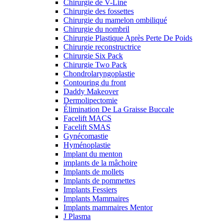
Chirurgie de V-Line
Chirurgie des fossettes
Chirurgie du mamelon ombiliqué
Chirurgie du nombril
Chirurgie Plastique Après Perte De Poids
Chirurgie reconstructrice
Chirurgie Six Pack
Chirurgie Two Pack
Chondrolaryngoplastie
Contouring du front
Daddy Makeover
Dermolipectomie
Élimination De La Graisse Buccale
Facelift MACS
Facelift SMAS
Gynécomastie
Hyménoplastie
Implant du menton
implants de la mâchoire
Implants de mollets
Implants de pommettes
Implants Fessiers
Implants Mammaires
Implants mammaires Mentor
J Plasma