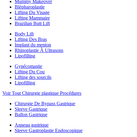
Mummy Makeover
Blépharoplastie
Lifting Du Visage
Lifting Mammaire
Brazilian Butt Lift
Body Lift
Lifting Des Bras
Implant du menton
Rhinoplastie À Ultrasons
Lipofilling
Gynécomastie
Lifting Du Cou
Lifting des sourcils
Lipofilling
Voir Tout Chirurgie plastique Procédures
Chirurgie De Bypass Gastrique
Sleeve Gastrique
Ballon Gastrique
Anneau gastrique
Sleeve Gastroplastie Endoscopique