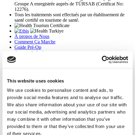
Groupe A enregistrée auprès de TÜRSAB (Certificat No:
12276).
Tous les traitements sont effectués par un établissement de
santé certifié en tourisme de santé.
À propos de Nous
Comment Ça Marche
Guide Pré-Op
Auteurs & évaluateurs
Flymedi Programme de Parrainage
Plans De Paiement
Carrières
FAQ
Blog
This website uses cookies
Politique de confidentialité
We use cookies to personalise content and ads, to
Termes et conditions
Politique d'annulation
provide social media features and to analyse our traffic.
Contactez-nous
We also share information about your use of our site with
Ajoutez votre clinique
our social media, advertising and analytics partners who
may combine it with other information that you’ve
provided to them or that they’ve collected from your use
of their services.