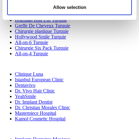
Chirurgie bariatrique Turquie
Allow selection
Chirurgie De Bypass Gastrique Turquie
Dentisterie Turquie
Brazilian Butt Lift Turquie
Greffe De Cheveux Turquie
Chirurgie plastique Turquie
Hollywood Smile Turquie
All-on-6 Turquie
Chirurgie Six Pack Turquie
All-on-4 Turquie
Cliniques Populaires
Clinique Luna
Istanbul European Clinic
Dentavivo
Dr. Vivo Hair Clinic
YeahSmile
Dr. Implant Dentist
Dr. Christian Morales Clinic
Masterpiece Hospital
Kamol Cosmetic Hospital
Traitements Populaires en Mexique