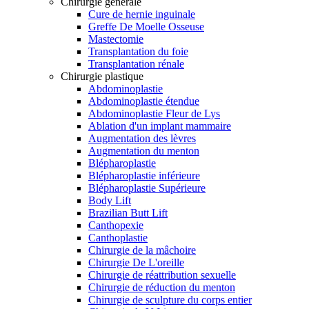
Chirurgie générale
Cure de hernie inguinale
Greffe De Moelle Osseuse
Mastectomie
Transplantation du foie
Transplantation rénale
Chirurgie plastique
Abdominoplastie
Abdominoplastie étendue
Abdominoplastie Fleur de Lys
Ablation d'un implant mammaire
Augmentation des lèvres
Augmentation du menton
Blépharoplastie
Blépharoplastie inférieure
Blépharoplastie Supérieure
Body Lift
Brazilian Butt Lift
Canthopexie
Canthoplastie
Chirurgie de la mâchoire
Chirurgie De L'oreille
Chirurgie de réattribution sexuelle
Chirurgie de réduction du menton
Chirurgie de sculpture du corps entier