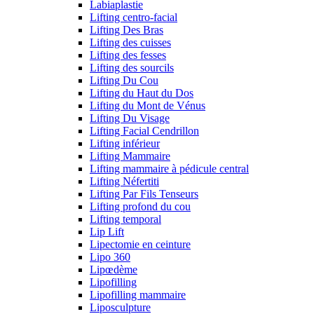
Labiaplastie
Lifting centro-facial
Lifting Des Bras
Lifting des cuisses
Lifting des fesses
Lifting des sourcils
Lifting Du Cou
Lifting du Haut du Dos
Lifting du Mont de Vénus
Lifting Du Visage
Lifting Facial Cendrillon
Lifting inférieur
Lifting Mammaire
Lifting mammaire à pédicule central
Lifting Néfertiti
Lifting Par Fils Tenseurs
Lifting profond du cou
Lifting temporal
Lip Lift
Lipectomie en ceinture
Lipo 360
Lipœdème
Lipofilling
Lipofilling mammaire
Liposculpture