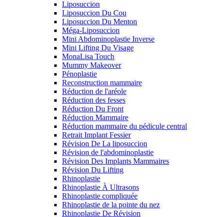
Liposuccion
Liposuccion Du Cou
Liposuccion Du Menton
Méga-Liposuccion
Mini Abdominoplastie Inverse
Mini Lifting Du Visage
MonaLisa Touch
Mummy Makeover
Pénoplastie
Reconstruction mammaire
Réduction de l'aréole
Réduction des fesses
Réduction Du Front
Réduction Mammaire
Réduction mammaire du pédicule central
Retrait Implant Fessier
Révision De La liposuccion
Révision de l'abdominoplastie
Révision Des Implants Mammaires
Révision Du Lifting
Rhinoplastie
Rhinoplastie À Ultrasons
Rhinoplastie compliquée
Rhinoplastie de la pointe du nez
Rhinoplastie De Révision