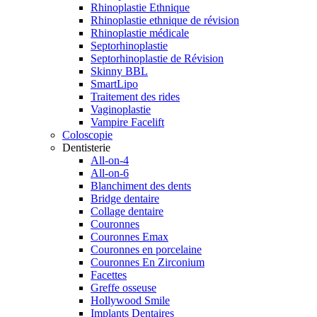
Rhinoplastie Ethnique
Rhinoplastie ethnique de révision
Rhinoplastie médicale
Septorhinoplastie
Septorhinoplastie de Révision
Skinny BBL
SmartLipo
Traitement des rides
Vaginoplastie
Vampire Facelift
Coloscopie
Dentisterie
All-on-4
All-on-6
Blanchiment des dents
Bridge dentaire
Collage dentaire
Couronnes
Couronnes Emax
Couronnes en porcelaine
Couronnes En Zirconium
Facettes
Greffe osseuse
Hollywood Smile
Implants Dentaires