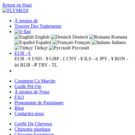
Retour en Haut
À propos de
Trouver Des Traitements
English
Deutsch
Romana
Español
Français
Italiano
Türkçe
Русский
EUR - €
EUR - €
USD - $
GBP - £
CNY - ¥
ILS - ₪
JPY - ¥
RON -
lei
RUB - ₽
TRY - TL
Comment Ça Marche
Guide Pré-Op
À propos de Nous
FAQ
Programme de Parrainage
Blog
Contactez-nous
Greffe De Cheveux
Chirurgie plastique
Chirurgie bariatrique