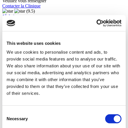
Veuillez vous renseigner
Contacter la Clinique
(9.5)
15 Avis
Contacter la Clinique
Istanbul, Turquie
Hôpital Universitaire Medipol Mega
This website uses cookies
We use cookies to personalise content and ads, to
L'un des plus grands hôpitaux de Turquie
Le premier complexe médical privé de Turquie
provide social media features and to analyse our traffic.
Taux de satisfaction élevé
We also share information about your use of our site with
Consultations médicales en ligne
our social media, advertising and analytics partners who
Voir la clinique
may combine it with other information that you’ve
Veuillez vous renseigner
provided to them or that they’ve collected from your use
Contacter la Clinique
(9.9)
of their services.
11 Avis
Contacter la Clinique
Consent
Istanbul, Turquie
Hôpital Medical Park Gaziosmanpasa
Necessary
Selection