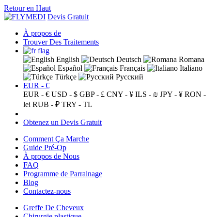
Retour en Haut
Devis Gratuit
À propos de
Trouver Des Traitements
English
Deutsch
Romana
Español
Français
Italiano
Türkçe
Русский
EUR - €
EUR - €
USD - $
GBP - £
CNY - ¥
ILS - ₪
JPY - ¥
RON -
lei
RUB - ₽
TRY - TL
Obtenez un Devis Gratuit
Comment Ça Marche
Guide Pré-Op
À propos de Nous
FAQ
Programme de Parrainage
Blog
Contactez-nous
Greffe De Cheveux
Chirurgie plastique