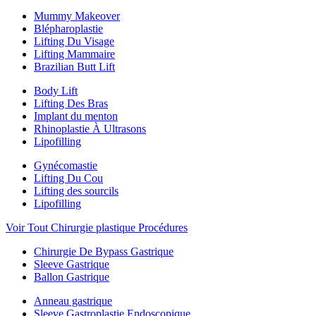
Mummy Makeover
Blépharoplastie
Lifting Du Visage
Lifting Mammaire
Brazilian Butt Lift
Body Lift
Lifting Des Bras
Implant du menton
Rhinoplastie À Ultrasons
Lipofilling
Gynécomastie
Lifting Du Cou
Lifting des sourcils
Lipofilling
Voir Tout Chirurgie plastique Procédures
Chirurgie De Bypass Gastrique
Sleeve Gastrique
Ballon Gastrique
Anneau gastrique
Sleeve Gastroplastie Endoscopique