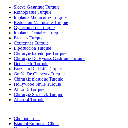
Sleeve Gastrique Turquie
Rhinoplastie Turquie
Implants Mammaires Turquie
Réduction Mammaire Turquie
Gynécomastie Turquie
Implants Dentaires Turquie
Facettes Turquie
Couronnes Turquie
Liposuccion Turquie
Chirurgie bariatrique Turquie
Chirurgie De Bypass Gastrique Turquie
Dentisterie Turquie
Brazilian Butt Lift Turquie
Greffe De Cheveux Turquie
Chirurgie plastique Turquie
Hollywood Smile Turquie
All-on-6 Turquie
Chirurgie Six Pack Turquie
All-on-4 Turquie
Cliniques Populaires
Clinique Luna
Istanbul European Clinic