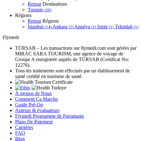
Retour
Destinations
Turquie
(20)
Régions
Retour
Régions
Istanbul
Ankara
Antalya
Izmir
Tekirdağ
(14)
(2)
(2)
(1)
(1)
Flymedi
TÜRSAB – Les transactions sur flymedi.com sont gérées par
MIRAC SARA TOURISM, une agence de voyage de
Groupe A enregistrée auprès de TÜRSAB (Certificat No:
12276).
Tous les traitements sont effectués par un établissement de
santé certifié en tourisme de santé.
À propos de Nous
Comment Ça Marche
Guide Pré-Op
Auteurs & évaluateurs
Flymedi Programme de Parrainage
Plans De Paiement
Carrières
FAQ
Blog