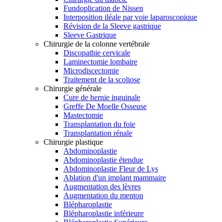
Fundoplication de Nissen
Interposition iléale par voie laparoscopique
Révision de la Sleeve gastrique
Sleeve Gastrique
Chirurgie de la colonne vertébrale
Discopathie cervicale
Laminectomie lombaire
Microdiscectomie
Traitement de la scoliose
Chirurgie générale
Cure de hernie inguinale
Greffe De Moelle Osseuse
Mastectomie
Transplantation du foie
Transplantation rénale
Chirurgie plastique
Abdominoplastie
Abdominoplastie étendue
Abdominoplastie Fleur de Lys
Ablation d'un implant mammaire
Augmentation des lèvres
Augmentation du menton
Blépharoplastie
Blépharoplastie inférieure