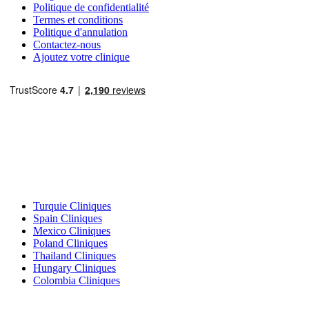
Politique de confidentialité
Termes et conditions
Politique d'annulation
Contactez-nous
Ajoutez votre clinique
Destinations Populaires
Turquie Cliniques
Spain Cliniques
Mexico Cliniques
Poland Cliniques
Thailand Cliniques
Hungary Cliniques
Colombia Cliniques
Traitements Populaires en Turquie