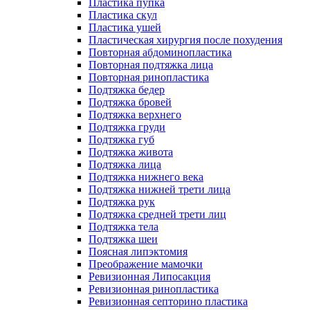
Пластика пупка
Пластика скул
Пластика ушей
Пластическая хирургия после похудения
Повторная абдоминопластика
Повторная подтяжка лица
Повторная ринопластика
Подтяжка бедер
Подтяжка бровей
Подтяжка верхнего
Подтяжка груди
Подтяжка губ
Подтяжка живота
Подтяжка лица
Подтяжка нижнего века
Подтяжка нижней трети лица
Подтяжка рук
Подтяжка средней трети лиц
Подтяжка тела
Подтяжка шеи
Поясная липэктомия
Преображение мамочки
Ревизионная Липосакция
Ревизионная ринопластика
Ревизионная септорино пластика