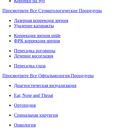
Коронки на зуб
Просмотрите Все Стоматологические Процедуры
Лазерная коррекция зрения
Удаление катаракты
Коррекция зрения smile
ФРК коррекция зрения
Пересадка роговицы
Лечение косоглазия
Пересадка глаза
Просмотрите Все Офтальмология Процедуры
Диагностическая визуализация
Ear, Nose and Throat
Ортопедия
Спинальная хирургия
Онкология