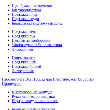
Преображение мамочки
Блефаропластика
Подтяжка лица
Подтяжка груди
Бразильская подтяжка ягодиц
Подтяжка тела
Подтяжка рук
Импланты подбородка
Ультразвуковая Ринопластика
Липофилинг
Гинекомастия
Подтяжка шеи
Подтяжка бровей
Липофилинг
Просмотрите Все Процедуры Пластической Хирургии
Процедуры
Шунтирование желудка
Рукавная Гастропластика
Внутрижелудочный баллон
Бандажирование желудка