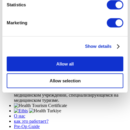
Statistics
FILTER
ОЧИСТИТЕ ВСЕ
Направления
(1 Opt. Selected)
Marketing
Back
Направления
Турция
(20)
Города
Back
Города
Стамбул
Ankara
Анталья
Izmir
(14)
(2)
(2)
(1)
Show details
Текирдаг
(1)
Flymedi
Allow all
TÜRSAB – Операции на flymedi.com осуществляются
компанией MIRAC SARA TOURISM, туристическим
агентством группы A, зарегистрированным в TÜRSAB
Allow selection
(Сертификат № 12276).
Все процедуры проводятся в сертифицированном
медицинском учреждении, специализирующемся на
медицинском туризме.
О нас
как это работает?
Pre-Op Guide