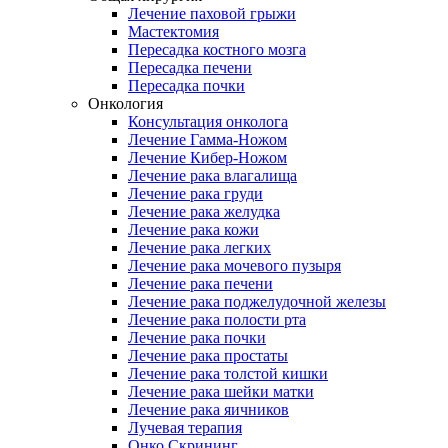
Лечение паховой грыжи
Мастектомия
Пересадка костного мозга
Пересадка печени
Пересадка почки
Онкология
Консультация онколога
Лечение Гамма-Ножом
Лечение Кибер-Ножом
Лечение рака влагалища
Лечение рака груди
Лечение рака желудка
Лечение рака кожи
Лечение рака легких
Лечение рака мочевого пузыря
Лечение рака печени
Лечение рака поджелудочной железы
Лечение рака полости рта
Лечение рака почки
Лечение рака простаты
Лечение рака толстой кишки
Лечение рака шейки матки
Лечение рака яичников
Лучевая терапия
Онко Скрининг