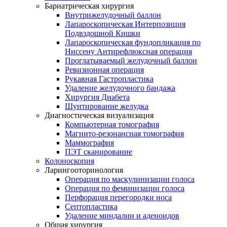
Бариатрическая хирургия
Внутрижелудочный баллон
Лапароскопическая Интерпозиция
Подвздошной Кишки
Лапароскопическая фундопликация по
Ниссену Антирефлюксная операция
Проглатываемый желудочный баллон
Ревизионная операция
Рукавная Гастропластика
Удаление желудочного бандажа
Хирургия Диабета
Шунтирование желудка
Диагностическая визуализация
Компьютерная томография
Магнито-резонансная томография
Маммография
ПЭТ сканирование
Колоноскопия
Ларингооторинология
Операция по маскулинизации голоса
Операция по феминизации голоса
Перфорация перегородки носа
Септопластика
Удаление миндалин и аденоидов
Общая хирургия