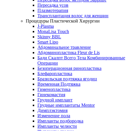
Пересадка усов
Плазмотерапия
Трансплантация волос для женщин
Процедуры Пластической Хирургии
J-Plasma
MonaLisa Touch
Skinny BBL
Smart Lipo
Абдоминальное травление
Абдоминопластика Fleur de Lis
Бади Скалпт Всего Тела Комбинированные
Операции
Безоперационная ринопластика
Блефаропластика
Бразильская подтяжка ягодиц
Временная Подтяжка
Гименопластика
Гинекомастия
Грудной имплант
Грудные имплантаты Mentor
Димплэктомия
Изменение пола
Импланты подбородка
Импланты челюсти