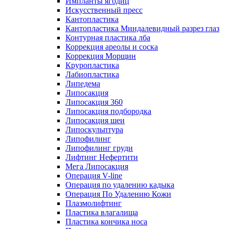
Импланты ягодиц
Искусственный пресс
Кантопластика
Кантопластика Миндалевидный разрез глаз
Контурная пластика лба
Коррекция ареолы и соска
Коррекция Морщин
Круропластика
Лабиопластика
Липедема
Липосакция
Липосакция 360
Липосакция подбородка
Липосакция шеи
Липоскульптура
Липофилинг
Липофилинг груди
Лифтинг Нефертити
Мега Липосакция
Операция V-line
Операция по удалению кадыка
Операция По Удалению Кожи
Плазмолифтинг
Пластика влагалища
Пластика кончика носа