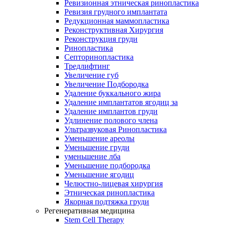
Ревизионная этническая ринопластика
Ревизия грудного имплантата
Редукционная маммопластика
Реконструктивная Хирургия
Реконструкция груди
Ринопластика
Септоринопластика
Тредлифтинг
Увеличение губ
Увеличение Подбородка
Удаление буккального жира
Удаление имплантатов ягодиц за
Удаление имплантов груди
Удлинение полового члена
Ультразвуковая Ринопластика
Уменьшение ареолы
Уменьшение груди
уменьшение лба
Уменьшение подбородка
Уменьшение ягодиц
Челюстно-лицевая хирургия
Этническая ринопластика
Якорная подтяжка груди
Регенеративная медицина
Stem Cell Therapy