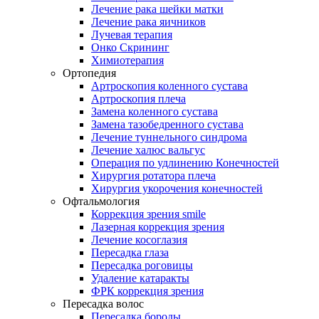
Лечение рака шейки матки
Лечение рака яичников
Лучевая терапия
Онко Скрининг
Химиотерапия
Ортопедия
Артроскопия коленного сустава
Артроскопия плеча
Замена коленного сустава
Замена тазобедренного сустава
Лечение туннельного синдрома
Лечение халюс вальгус
Операция по удлинению Конечностей
Хирургия ротатора плеча
Хирургия укорочения конечностей
Офтальмология
Коррекция зрения smile
Лазерная коррекция зрения
Лечение косоглазия
Пересадка глаза
Пересадка роговицы
Удаление катаракты
ФРК коррекция зрения
Пересадка волос
Пересадка бороды