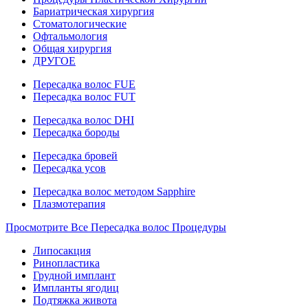
Бариатрическая хирургия
Стоматологические
Офтальмология
Общая хирургия
ДРУГОЕ
Пересадка волос FUE
Пересадка волос FUT
Пересадка волос DHI
Пересадка бороды
Пересадка бровей
Пересадка усов
Пересадка волос методом Sapphire
Плазмотерапия
Просмотрите Все Пересадка волос Процедуры
Липосакция
Ринопластика
Грудной имплант
Импланты ягодиц
Подтяжка живота