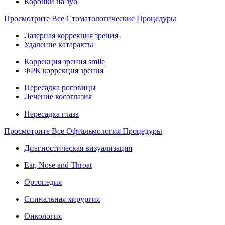
Коронки на зуб
Просмотрите Все Стоматологические Процедуры
Лазерная коррекция зрения
Удаление катаракты
Коррекция зрения smile
ФРК коррекция зрения
Пересадка роговицы
Лечение косоглазия
Пересадка глаза
Просмотрите Все Офтальмология Процедуры
Диагностическая визуализация
Ear, Nose and Throat
Ортопедия
Спинальная хирургия
Онкология