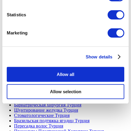
Турция Клиники
Spain Клиники
Statistics
Mexico Клиники
Poland Клиники
Thailand Клиники
Hungary Клиники
Marketing
Colombia Клиники
Популярные виды лечения в Турция
Show details
Рукавная Гастропластика Турция
Ринопластика Турция
Грудной имплант Турция
Уменьшение груди Турция
Allow all
Гинекомастия Турция
Имплант зуба Турция
Виниры Турция
Allow selection
Коронки на зуб Турция
Липосакция Турция
Бариатрическая хирургия Турция
Шунтирование желудка Турция
Стоматологические Турция
Бразильская подтяжка ягодиц Турция
Пересадка волос Турция