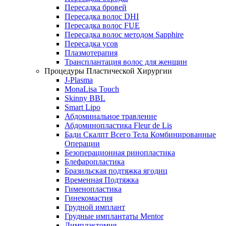
Пересадка бровей
Пересадка волос DHI
Пересадка волос FUE
Пересадка волос методом Sapphire
Пересадка усов
Плазмотерапия
Трансплантация волос для женщин
Процедуры Пластической Хирургии
J-Plasma
MonaLisa Touch
Skinny BBL
Smart Lipo
Абдоминальное травление
Абдоминопластика Fleur de Lis
Бади Скалпт Всего Тела Комбинированные
Операции
Безоперационная ринопластика
Блефаропластика
Бразильская подтяжка ягодиц
Временная Подтяжка
Гименопластика
Гинекомастия
Грудной имплант
Грудные имплантаты Mentor
Димплэктомия