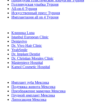
Процедуры Пластической Хирургии Турция
Голливудская улыбка Турция
All-on-6 Турция
Искусственный пресс Турция
Имплантация all on 4 Турция
Популярные клиники
Клиника Luna
Istanbul European Clinic
Dentavivo
Dr. Vivo Hair Clinic
YeahSmile
Dr. Implant Dentist
Dr. Christian Morales Clinic
Masterpiece Hospital
Kamol Cosmetic Hospital
Популярные виды лечения в Мексика
Имплант зуба Мексика
Подтяжка живота Мексика
Преображение мамочки Мексика
Грудной имплант Мексика
Липосакция Мексика