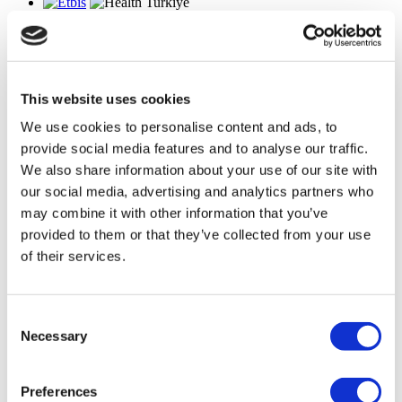
О нас
как это работает?
Pre-Op Guide
Авторы & рецензенты
Flymedi Программа рекомендаций
This website uses cookies
Plany Platezhey
Карьера
We use cookies to personalise content and ads, to
FAQ
Блог
provide social media features and to analyse our traffic.
Политика Конфиденциальности
We also share information about your use of our site with
Условия и Положения
our social media, advertising and analytics partners who
Политика отмены
Свяжитесь с нами
may combine it with other information that you’ve
Добавьте свою клинику
provided to them or that they’ve collected from your use
of their services.
Consent
Necessary
Selection
Preferences
Популярные направления