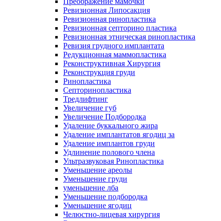
Преображение мамочки
Ревизионная Липосакция
Ревизионная ринопластика
Ревизионная септорино пластика
Ревизионная этническая ринопластика
Ревизия грудного имплантата
Редукционная маммопластика
Реконструктивная Хирургия
Реконструкция груди
Ринопластика
Септоринопластика
Тредлифтинг
Увеличение губ
Увеличение Подбородка
Удаление буккального жира
Удаление имплантатов ягодиц за
Удаление имплантов груди
Удлинение полового члена
Ультразвуковая Ринопластика
Уменьшение ареолы
Уменьшение груди
уменьшение лба
Уменьшение подбородка
Уменьшение ягодиц
Челюстно-лицевая хирургия