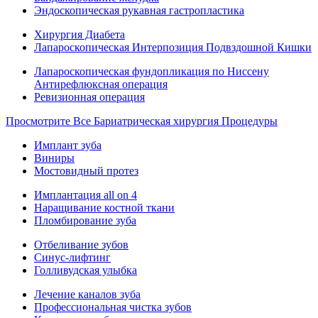
Эндоскопическая рукавная гастропластика
Хирургия Диабета
Лапароскопическая Интерпозиция Подвздошной Кишки
Лапароскопическая фундопликация по Ниссену
Антирефлюксная операция
Ревизионная операция
Просмотрите Все Бариатрическая хирургия Процедуры
Имплант зуба
Виниры
Мостовидный протез
Имплантация all on 4
Наращивание костной ткани
Пломбирование зуба
Отбеливание зубов
Синус-лифтинг
Голливудская улыбка
Лечение каналов зуба
Профессиональная чистка зубов