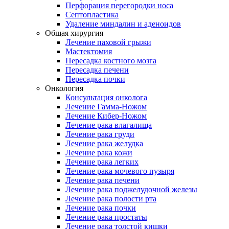
Перфорация перегородки носа
Септопластика
Удаление миндалин и аденоидов
Общая хирургия
Лечение паховой грыжи
Мастектомия
Пересадка костного мозга
Пересадка печени
Пересадка почки
Онкология
Консультация онколога
Лечение Гамма-Ножом
Лечение Кибер-Ножом
Лечение рака влагалища
Лечение рака груди
Лечение рака желудка
Лечение рака кожи
Лечение рака легких
Лечение рака мочевого пузыря
Лечение рака печени
Лечение рака поджелудочной железы
Лечение рака полости рта
Лечение рака почки
Лечение рака простаты
Лечение рака толстой кишки