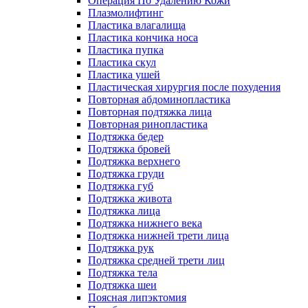
Операция По Удалению Кожи
Плазмолифтинг
Пластика влагалища
Пластика кончика носа
Пластика пупка
Пластика скул
Пластика ушей
Пластическая хирургия после похудения
Повторная абдоминопластика
Повторная подтяжка лица
Повторная ринопластика
Подтяжка бедер
Подтяжка бровей
Подтяжка верхнего
Подтяжка груди
Подтяжка губ
Подтяжка живота
Подтяжка лица
Подтяжка нижнего века
Подтяжка нижней трети лица
Подтяжка рук
Подтяжка средней трети лиц
Подтяжка тела
Подтяжка шеи
Поясная липэктомия