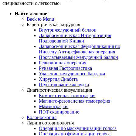
специальности с легкостью.
Найти лечение
Back to Menu
Бариатрическая хирургия
Внутрижелудочный баллон
Лапароскопическая Интерпозиция
Подвздошной Кишки
Лапароскопическая фундопликация по
Ниссену Антирефлюксная операция
Проглатываемый желудочный баллон
Ревизионная операция
Рукавная Гастропластика
Удаление желудочного бандажа
Хирургия Диабета
Шунтирование желудка
Диагностическая визуализация
Компьютерная томография
Магнито-резонансная томография
Маммография
ПЭТ сканирование
Колоноскопия
Ларингооторинология
Операция по маскулинизации голоса
Операция по феминизации голоса