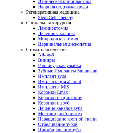
Этническая ринопластика
Якорная подтяжка груди
Регенеративная медицина
Stem Cell Therapy
Спинальная хирургия
Ламинэктомия
Лечение Сколиоза
Микродискэктомия
Цервикальная дископатия
Стоматологические
All-on-6
Виниры
Голливудская улыбка
Зубные Импланты Straumann
Имплант зуба
Имплантация all on 4
Импланты MIS
Коронки Emax
Коронки из циркония
Коронки на зуб
Лечение каналов зуба
Мостовидный протез
Наращивание костной ткани
Отбеливание зубов
Пломбирование зуба