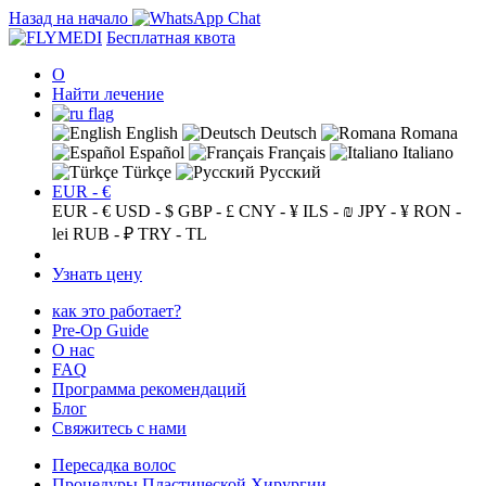
Назад на начало
Бесплатная квота
О
Найти лечение
English
Deutsch
Romana
Español
Français
Italiano
Türkçe
Русский
EUR - €
EUR - €
USD - $
GBP - £
CNY - ¥
ILS - ₪
JPY - ¥
RON -
lei
RUB - ₽
TRY - TL
Узнать цену
как это работает?
Pre-Op Guide
О нас
FAQ
Программа рекомендаций
Блог
Свяжитесь с нами
Пересадка волос
Процедуры Пластической Хирургии