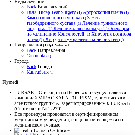
Виды лечений
Back
Виды лечений
Distal Bicep Tear Surgery
Артроскопия плеча
(1)
(1)
Замена коленного сустава
Замена
(1)
тазобедренного сустава
Лечение туннельного
(1)
синдрома
Лечение халюс вальгус
Операция
(1)
(1)
по удлинению Конечностей
Хирургия ротатора
(1)
плеча
Хирургия укорочения конечностей
(1)
(1)
Направления
(1 Opt. Selected)
Back
Направления
Colombia
(1)
Города
Back
Города
Кантабрия
(1)
Flymedi
TÜRSAB – Операции на flymedi.com осуществляются
компанией MIRAC SARA TOURISM, туристическим
агентством группы A, зарегистрированным в TÜRSAB
(Сертификат № 12276).
Все процедуры проводятся в сертифицированном
медицинском учреждении, специализирующемся на
медицинском туризме.