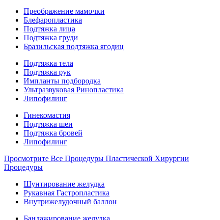
Преображение мамочки
Блефаропластика
Подтяжка лица
Подтяжка груди
Бразильская подтяжка ягодиц
Подтяжка тела
Подтяжка рук
Импланты подбородка
Ультразвуковая Ринопластика
Липофилинг
Гинекомастия
Подтяжка шеи
Подтяжка бровей
Липофилинг
Просмотрите Все Процедуры Пластической Хирургии
Процедуры
Шунтирование желудка
Рукавная Гастропластика
Внутрижелудочный баллон
Бандажирование желудка