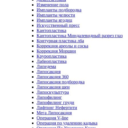
Изменение пола
Импланты подбородка
Импланты челюсти
Импланты ягодиц
Искусственный пресс
Кантопластика
Кантопластика Миндалевидный разрез глаз
Контурная пластика лба
Коррекция ареолы и соска
Коррекция Морщин
Круропластика
Лабиопластика
Липедема
Липосакция
Липосакция 360
Липосакция подбородка
Липосакция шеи
Липоскульптура
Липофилинг
Липофилинг груди
Лифтинг Нефертити
Мега Липосакция
Операция V-line
Операция по удалению кадыка