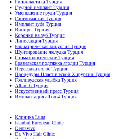
Ринопластика Турция
Грудной имплант Турция
Уменьшение груди Турция
Гинекомастия Турция
Имплант зуба Турция
Виниры Турция
Коронки на зуб Турция
Липосакция Турция
Бариатрическая хирургия Турция
Шунтирование желудка Турция
Стоматологические Турция
Бразильская подтяжка ягодиц Турция
Пересадка волос Турция
Процедуры Пластической Хирургии Турция
Голливудская улыбка Турция
All-on-6 Турция
Искусственный пресс Турция
Имплантация all on 4 Турция
Популярные клиники
Клиника Luna
Istanbul European Clinic
Dentavivo
Dr. Vivo Hair Clinic