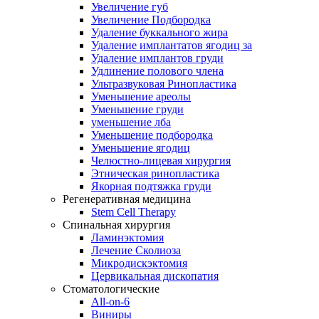
Увеличение губ
Увеличение Подбородка
Удаление буккального жира
Удаление имплантатов ягодиц за
Удаление имплантов груди
Удлинение полового члена
Ультразвуковая Ринопластика
Уменьшение ареолы
Уменьшение груди
уменьшение лба
Уменьшение подбородка
Уменьшение ягодиц
Челюстно-лицевая хирургия
Этническая ринопластика
Якорная подтяжка груди
Регенеративная медицина
Stem Cell Therapy
Спинальная хирургия
Ламинэктомия
Лечение Сколиоза
Микродискэктомия
Цервикальная дископатия
Стоматологические
All-on-6
Виниры