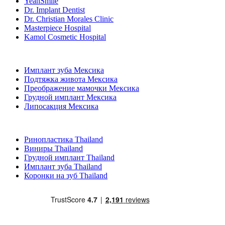
YeahSmile
Dr. Implant Dentist
Dr. Christian Morales Clinic
Masterpiece Hospital
Kamol Cosmetic Hospital
Популярные виды лечения в Мексика
Имплант зуба Мексика
Подтяжка живота Мексика
Преображение мамочки Мексика
Грудной имплант Мексика
Липосакция Мексика
Популярные виды лечения в Thailand
Ринопластика Thailand
Виниры Thailand
Грудной имплант Thailand
Имплант зуба Thailand
Коронки на зуб Thailand