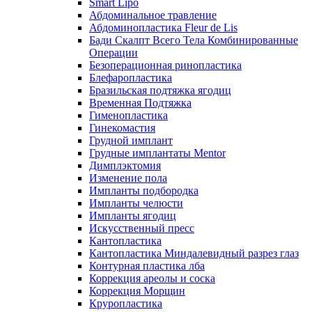
Smart Lipo
Абдоминальное травление
Абдоминопластика Fleur de Lis
Бади Скалпт Всего Тела Комбинированные
Операции
Безоперационная ринопластика
Блефаропластика
Бразильская подтяжка ягодиц
Временная Подтяжка
Гименопластика
Гинекомастия
Грудной имплант
Грудные имплантаты Mentor
Димплэктомия
Изменение пола
Импланты подбородка
Импланты челюсти
Импланты ягодиц
Искусственный пресс
Кантопластика
Кантопластика Миндалевидный разрез глаз
Контурная пластика лба
Коррекция ареолы и соска
Коррекция Морщин
Круропластика