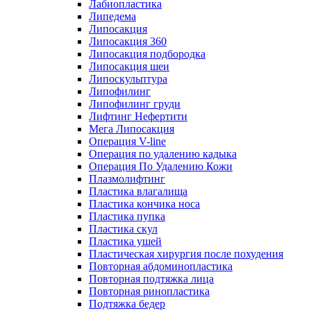
Лабиопластика
Липедема
Липосакция
Липосакция 360
Липосакция подбородка
Липосакция шеи
Липоскульптура
Липофилинг
Липофилинг груди
Лифтинг Нефертити
Мега Липосакция
Операция V-line
Операция по удалению кадыка
Операция По Удалению Кожи
Плазмолифтинг
Пластика влагалища
Пластика кончика носа
Пластика пупка
Пластика скул
Пластика ушей
Пластическая хирургия после похудения
Повторная абдоминопластика
Повторная подтяжка лица
Повторная ринопластика
Подтяжка бедер