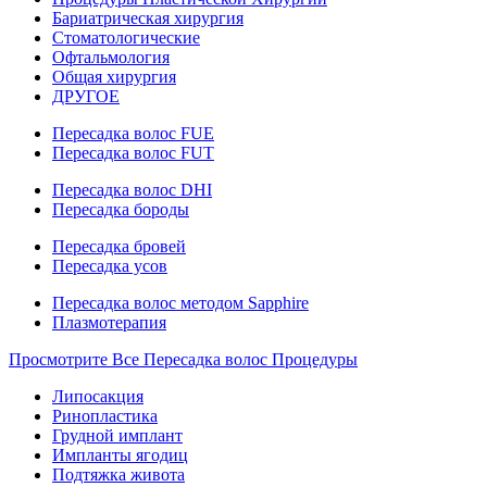
Бариатрическая хирургия
Стоматологические
Офтальмология
Общая хирургия
ДРУГОЕ
Пересадка волос FUE
Пересадка волос FUT
Пересадка волос DHI
Пересадка бороды
Пересадка бровей
Пересадка усов
Пересадка волос методом Sapphire
Плазмотерапия
Просмотрите Все Пересадка волос Процедуры
Липосакция
Ринопластика
Грудной имплант
Импланты ягодиц
Подтяжка живота