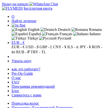
Назад на начало
Бесплатная квота
О
Найти лечение
English
Deutsch
Romana
Español
Français
Italiano
Türkçe
Русский
EUR - €
EUR - €
USD - $
GBP - £
CNY - ¥
ILS - ₪
JPY - ¥
RON -
lei
RUB - ₽
TRY - TL
Узнать цену
как это работает?
Pre-Op Guide
О нас
FAQ
Программа рекомендаций
Блог
Свяжитесь с нами
Пересадка волос
Процедуры Пластической Хирургии