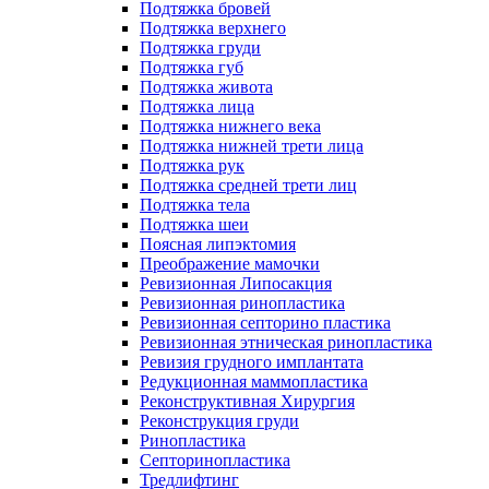
Подтяжка бровей
Подтяжка верхнего
Подтяжка груди
Подтяжка губ
Подтяжка живота
Подтяжка лица
Подтяжка нижнего века
Подтяжка нижней трети лица
Подтяжка рук
Подтяжка средней трети лиц
Подтяжка тела
Подтяжка шеи
Поясная липэктомия
Преображение мамочки
Ревизионная Липосакция
Ревизионная ринопластика
Ревизионная септорино пластика
Ревизионная этническая ринопластика
Ревизия грудного имплантата
Редукционная маммопластика
Реконструктивная Хирургия
Реконструкция груди
Ринопластика
Септоринопластика
Тредлифтинг