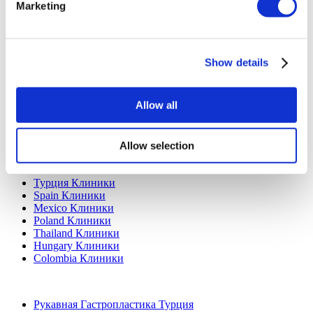
Marketing
Политика отмены
Свяжитесь с нами
Добавьте свою клинику
Show details
Allow all
Allow selection
Популярные направления
Турция Клиники
Spain Клиники
Mexico Клиники
Poland Клиники
Thailand Клиники
Hungary Клиники
Colombia Клиники
Популярные виды лечения в Турция
Рукавная Гастропластика Турция