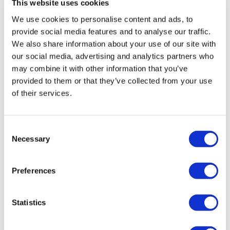
This website uses cookies
Back
Города
Vilnius county
(1)
We use cookies to personalise content and ads, to
provide social media features and to analyse our traffic.
Flymedi
We also share information about your use of our site with
TÜRSAB – Операции на flymedi.com осуществляются
our social media, advertising and analytics partners who
компанией MIRAC SARA TOURISM, туристическим
may combine it with other information that you’ve
агентством группы A, зарегистрированным в TÜRSAB
(Сертификат № 12276).
provided to them or that they’ve collected from your use
Все процедуры проводятся в сертифицированном
of their services.
медицинском учреждении, специализирующемся на
медицинском туризме.
Consent
О нас
Necessary
Selection
как это работает?
Pre-Op Guide
Авторы & рецензенты
Flymedi Программа рекомендаций
Preferences
Plany Platezhey
Карьера
FAQ
Statistics
Блог
Политика Конфиденциальности
Условия и Положения