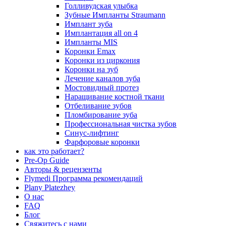
Голливудская улыбка
Зубные Импланты Straumann
Имплант зуба
Имплантация all on 4
Импланты MIS
Коронки Emax
Коронки из циркония
Коронки на зуб
Лечение каналов зуба
Мостовидный протез
Наращивание костной ткани
Отбеливание зубов
Пломбирование зуба
Профессиональная чистка зубов
Синус-лифтинг
Фарфоровые коронки
как это работает?
Pre-Op Guide
Авторы & рецензенты
Flymedi Программа рекомендаций
Plany Platezhey
О нас
FAQ
Блог
Свяжитесь с нами