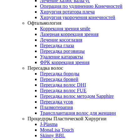
Лечение халюс вальгус
Операция по удлинению Конечностей
Хирургия ротатора плеча
Хирургия укорочения конечностей
Офтальмология
Коррекция зрения smile
Лазерная коррекция зрения
Лечение косоглазия
Пересадка глаза
Пересадка роговицы
Удаление катаракты
ФРК коррекция зрения
Пересадка волос
Пересадка бороды
Пересадка бровей
Пересадка волос DHI
Пересадка волос FUE
Пересадка волос методом Sapphire
Пересадка усов
Плазмотерапия
Трансплантация волос для женщин
Процедуры Пластической Хирургии
J-Plasma
MonaLisa Touch
Skinny BBL