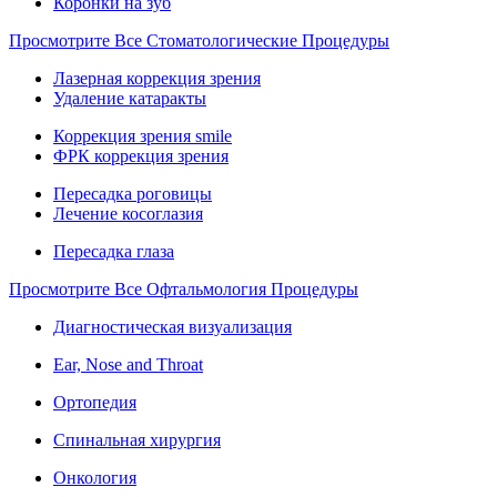
Коронки на зуб
Просмотрите Все Стоматологические Процедуры
Лазерная коррекция зрения
Удаление катаракты
Коррекция зрения smile
ФРК коррекция зрения
Пересадка роговицы
Лечение косоглазия
Пересадка глаза
Просмотрите Все Офтальмология Процедуры
Диагностическая визуализация
Ear, Nose and Throat
Ортопедия
Спинальная хирургия
Онкология