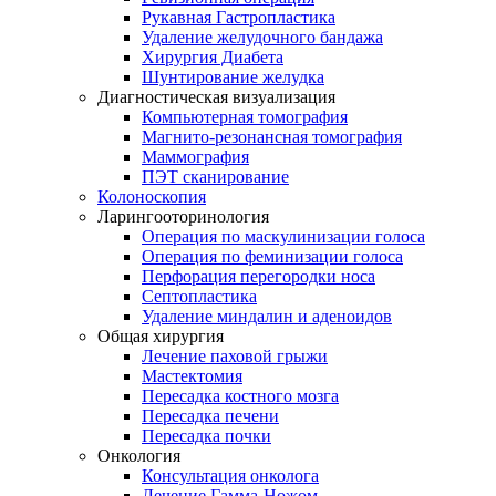
Рукавная Гастропластика
Удаление желудочного бандажа
Хирургия Диабета
Шунтирование желудка
Диагностическая визуализация
Компьютерная томография
Магнито-резонансная томография
Маммография
ПЭТ сканирование
Колоноскопия
Ларингооторинология
Операция по маскулинизации голоса
Операция по феминизации голоса
Перфорация перегородки носа
Септопластика
Удаление миндалин и аденоидов
Общая хирургия
Лечение паховой грыжи
Мастектомия
Пересадка костного мозга
Пересадка печени
Пересадка почки
Онкология
Консультация онколога
Лечение Гамма-Ножом