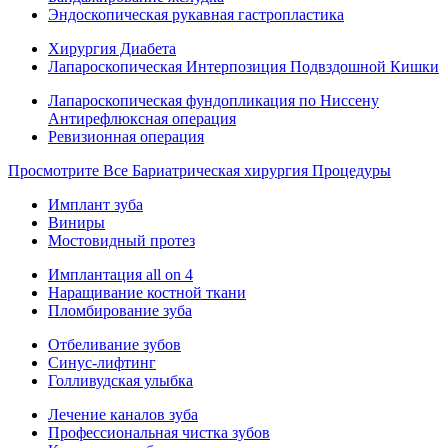
Эндоскопическая рукавная гастропластика
Хирургия Диабета
Лапароскопическая Интерпозиция Подвздошной Кишки
Лапароскопическая фундопликация по Ниссену
Антирефлюксная операция
Ревизионная операция
Просмотрите Все Бариатрическая хирургия Процедуры
Имплант зуба
Виниры
Мостовидный протез
Имплантация all on 4
Наращивание костной ткани
Пломбирование зуба
Отбеливание зубов
Синус-лифтинг
Голливудская улыбка
Лечение каналов зуба
Профессиональная чистка зубов