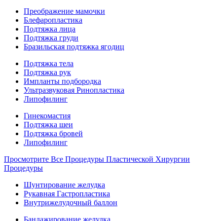
Преображение мамочки
Блефаропластика
Подтяжка лица
Подтяжка груди
Бразильская подтяжка ягодиц
Подтяжка тела
Подтяжка рук
Импланты подбородка
Ультразвуковая Ринопластика
Липофилинг
Гинекомастия
Подтяжка шеи
Подтяжка бровей
Липофилинг
Просмотрите Все Процедуры Пластической Хирургии
Процедуры
Шунтирование желудка
Рукавная Гастропластика
Внутрижелудочный баллон
Бандажирование желудка