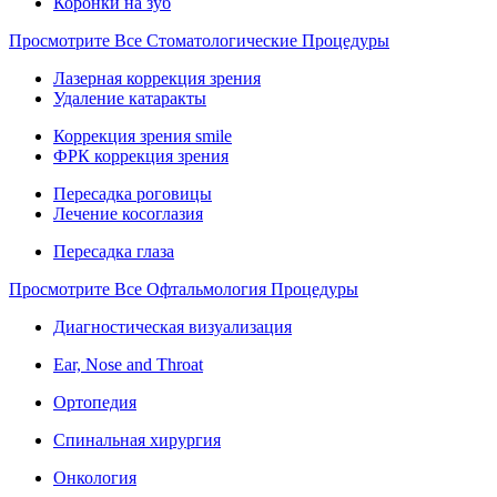
Коронки на зуб
Просмотрите Все Стоматологические Процедуры
Лазерная коррекция зрения
Удаление катаракты
Коррекция зрения smile
ФРК коррекция зрения
Пересадка роговицы
Лечение косоглазия
Пересадка глаза
Просмотрите Все Офтальмология Процедуры
Диагностическая визуализация
Ear, Nose and Throat
Ортопедия
Спинальная хирургия
Онкология