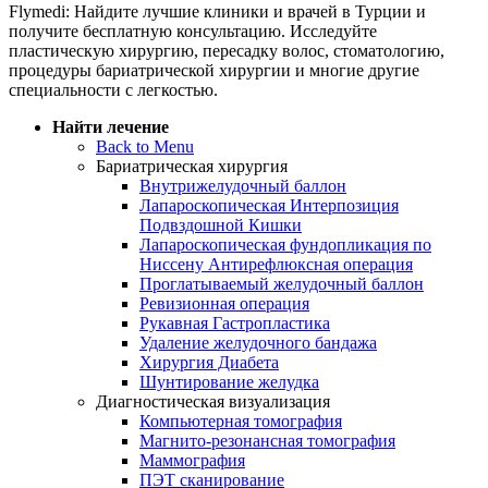
Flymedi: Найдите лучшие клиники и врачей в Турции и
получите бесплатную консультацию. Исследуйте
пластическую хирургию, пересадку волос, стоматологию,
процедуры бариатрической хирургии и многие другие
специальности с легкостью.
Найти лечение
Back to Menu
Бариатрическая хирургия
Внутрижелудочный баллон
Лапароскопическая Интерпозиция
Подвздошной Кишки
Лапароскопическая фундопликация по
Ниссену Антирефлюксная операция
Проглатываемый желудочный баллон
Ревизионная операция
Рукавная Гастропластика
Удаление желудочного бандажа
Хирургия Диабета
Шунтирование желудка
Диагностическая визуализация
Компьютерная томография
Магнито-резонансная томография
Маммография
ПЭТ сканирование