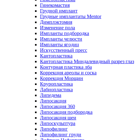
Гинекомастия
Грудной имплант
Грудные имплантаты Mentor
Димплэктомия
Изменение пола
Импланты подбородка
Импланты челюсти
Импланты ягодиц
Искусственный пресс
Кантопластика
Кантопластика Миндалевидный разрез глаз
Контурная пластика лба
Коррекция ареолы и соска
Коррекция Морщин
Круропластика
Лабиопластика
Липедема
Липосакция
Липосакция 360
Липосакция подбородка
Липосакция шеи
Липоскульптура
Липофилинг
Липофилинг груди