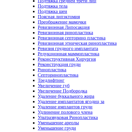
Подтяжка средней трети лиц
Подтяжка тела
Подтяжка шеи
Поясная липэктомия
Преображение мамочки
Ревизионная Липосакция
Ревизионная ринопластика
Ревизионная септорино пластика
Ревизионная этническая ринопластика
Ревизия грудного имплантата
Редукционная маммопластика
Реконструктивная Хирургия
Реконструкция груди
Ринопластика
Септоринопластика
Тредлифтинг
Увеличение губ
Увеличение Подбородка
Удаление буккального жира
Удаление имплантатов ягодиц за
Удаление имплантов груди
Удлинение полового члена
Ультразвуковая Ринопластика
Уменьшение ареолы
Уменьшение груди