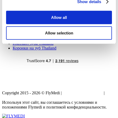
Show details
Преображение мамочки Мексика
Грудной имплант Мексика
Липосакция Мексика
Allow all
Популярные виды лечения в Thailand
Ринопластика Thailand
Allow selection
Виниры Thailand
Грудной имплант Thailand
Имплант зуба Thailand
Коронки на зуб Thailand
Copyright 2015 - 2026 © FlyMedi |
Условия и Положения
|
Политика Конфиденциальности
Используя этот сайт, вы соглашаетесь с условиями и
положениями Flymedi и политикой конфиденциальности.