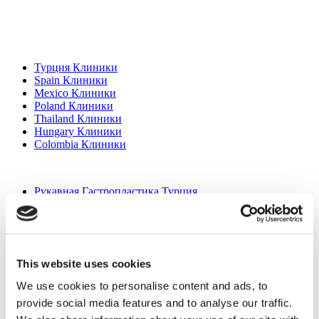
Популярные направления
Турция Клиники
Spain Клиники
Mexico Клиники
Poland Клиники
Thailand Клиники
Hungary Клиники
Colombia Клиники
Популярные виды лечения в Турция
Рукавная Гастропластика Турция
Ринопластика Турция
Грудной имплант Турция
Уменьшение груди Турция
Гинекомастия Турция
Имплант зуба Турция
This website uses cookies
Виниры Турция
Коронки на зуб Турция
We use cookies to personalise content and ads, to
Липосакция Турция
provide social media features and to analyse our traffic.
Бариатрическая хирургия Турция