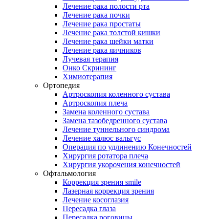
Лечение рака полости рта
Лечение рака почки
Лечение рака простаты
Лечение рака толстой кишки
Лечение рака шейки матки
Лечение рака яичников
Лучевая терапия
Онко Скрининг
Химиотерапия
Ортопедия
Артроскопия коленного сустава
Артроскопия плеча
Замена коленного сустава
Замена тазобедренного сустава
Лечение туннельного синдрома
Лечение халюс вальгус
Операция по удлинению Конечностей
Хирургия ротатора плеча
Хирургия укорочения конечностей
Офтальмология
Коррекция зрения smile
Лазерная коррекция зрения
Лечение косоглазия
Пересадка глаза
Пересадка роговицы