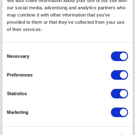
Шунтирование желудка Турция
We also share information about your use of our site with
Стоматологические Турция
our social media, advertising and analytics partners who
Бразильская подтяжка ягодиц Турция
may combine it with other information that you’ve
Пересадка волос Турция
Процедуры Пластической Хирургии Турция
provided to them or that they’ve collected from your use
Голливудская улыбка Турция
of their services.
All-on-6 Турция
Искусственный пресс Турция
Имплантация all on 4 Турция
Consent
Популярные клиники
Necessary
Selection
Клиника Luna
Istanbul European Clinic
Dentavivo
Preferences
Dr. Vivo Hair Clinic
YeahSmile
Dr. Implant Dentist
Statistics
Dr. Christian Morales Clinic
Masterpiece Hospital
Kamol Cosmetic Hospital
Marketing
Популярные виды лечения в Мексика
Имплант зуба Мексика
Подтяжка живота Мексика