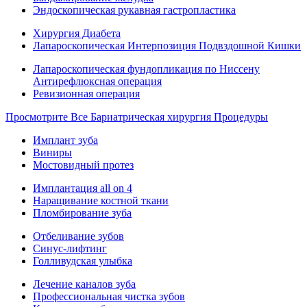
Эндоскопическая рукавная гастропластика
Хирургия Диабета
Лапароскопическая Интерпозиция Подвздошной Кишки
Лапароскопическая фундопликация по Ниссену
Антирефлюксная операция
Ревизионная операция
Просмотрите Все Бариатрическая хирургия Процедуры
Имплант зуба
Виниры
Мостовидный протез
Имплантация all on 4
Наращивание костной ткани
Пломбирование зуба
Отбеливание зубов
Синус-лифтинг
Голливудская улыбка
Лечение каналов зуба
Профессиональная чистка зубов