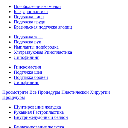
Преображение мамочки
Блефаропластика
Подтяжка лица
Подтяжка груди
Бразильская подтяжка ягодиц
Подтяжка тела
Подтяжка рук
Импланты подбородка
Ультразвуковая Ринопластика
Липофилинг
Гинекомастия
Подтяжка шеи
Подтяжка бровей
Липофилинг
Просмотрите Все Процедуры Пластической Хирургии
Процедуры
Шунтирование желудка
Рукавная Гастропластика
Внутрижелудочный баллон
Бандажирование желудка