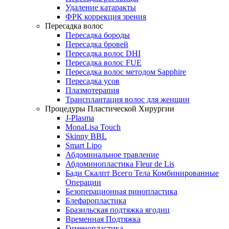
Удаление катаракты
ФРК коррекция зрения
Пересадка волос
Пересадка бороды
Пересадка бровей
Пересадка волос DHI
Пересадка волос FUE
Пересадка волос методом Sapphire
Пересадка усов
Плазмотерапия
Трансплантация волос для женщин
Процедуры Пластической Хирургии
J-Plasma
MonaLisa Touch
Skinny BBL
Smart Lipo
Абдоминальное травление
Абдоминопластика Fleur de Lis
Бади Скалпт Всего Тела Комбинированные
Операции
Безоперационная ринопластика
Блефаропластика
Бразильская подтяжка ягодиц
Временная Подтяжка
Гименопластика