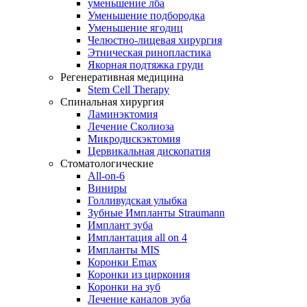
уменьшение лба
Уменьшение подбородка
Уменьшение ягодиц
Челюстно-лицевая хирургия
Этническая ринопластика
Якорная подтяжка груди
Регенеративная медицина
Stem Cell Therapy
Спинальная хирургия
Ламинэктомия
Лечение Сколиоза
Микродискэктомия
Цервикальная дископатия
Стоматологические
All-on-6
Виниры
Голливудская улыбка
Зубные Импланты Straumann
Имплант зуба
Имплантация all on 4
Импланты MIS
Коронки Emax
Коронки из циркония
Коронки на зуб
Лечение каналов зуба