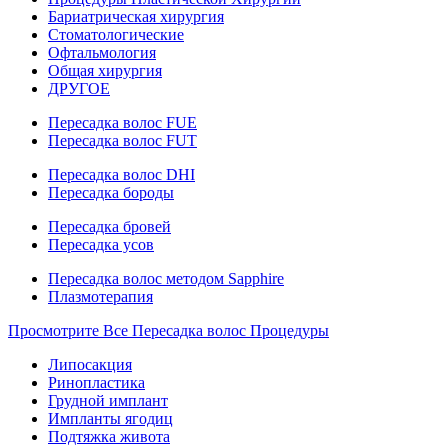
Бариатрическая хирургия
Стоматологические
Офтальмология
Общая хирургия
ДРУГОЕ
Пересадка волос FUE
Пересадка волос FUT
Пересадка волос DHI
Пересадка бороды
Пересадка бровей
Пересадка усов
Пересадка волос методом Sapphire
Плазмотерапия
Просмотрите Все Пересадка волос Процедуры
Липосакция
Ринопластика
Грудной имплант
Импланты ягодиц
Подтяжка живота