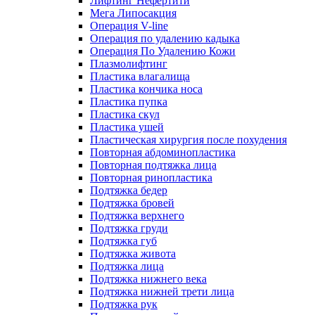
Лифтинг Нефертити
Мега Липосакция
Операция V-line
Операция по удалению кадыка
Операция По Удалению Кожи
Плазмолифтинг
Пластика влагалища
Пластика кончика носа
Пластика пупка
Пластика скул
Пластика ушей
Пластическая хирургия после похудения
Повторная абдоминопластика
Повторная подтяжка лица
Повторная ринопластика
Подтяжка бедер
Подтяжка бровей
Подтяжка верхнего
Подтяжка груди
Подтяжка губ
Подтяжка живота
Подтяжка лица
Подтяжка нижнего века
Подтяжка нижней трети лица
Подтяжка рук