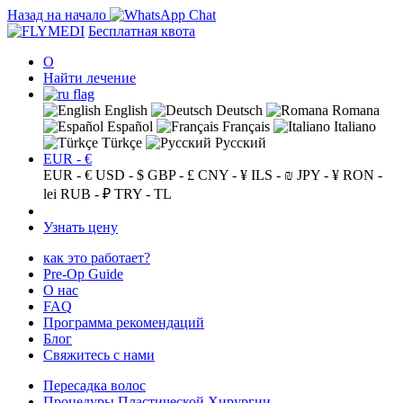
Назад на начало
Бесплатная квота
О
Найти лечение
English
Deutsch
Romana
Español
Français
Italiano
Türkçe
Русский
EUR - €
EUR - €
USD - $
GBP - £
CNY - ¥
ILS - ₪
JPY - ¥
RON -
lei
RUB - ₽
TRY - TL
Узнать цену
как это работает?
Pre-Op Guide
О нас
FAQ
Программа рекомендаций
Блог
Свяжитесь с нами
Пересадка волос
Процедуры Пластической Хирургии