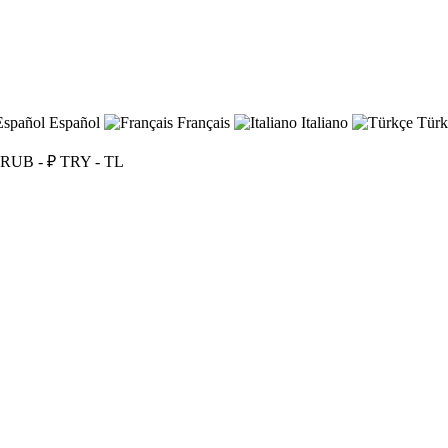
Español
Français
Italiano
Türk
RUB - ₽
TRY - TL