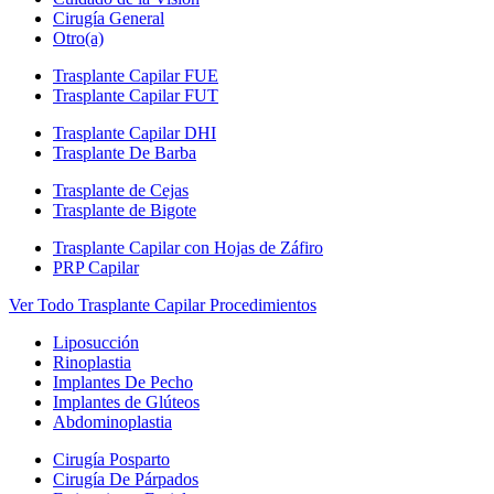
Cirugía General
Otro(a)
Trasplante Capilar FUE
Trasplante Capilar FUT
Trasplante Capilar DHI
Trasplante De Barba
Trasplante de Cejas
Trasplante de Bigote
Trasplante Capilar con Hojas de Záfiro
PRP Capilar
Ver Todo Trasplante Capilar Procedimientos
Liposucción
Rinoplastia
Implantes De Pecho
Implantes de Glúteos
Abdominoplastia
Cirugía Posparto
Cirugía De Párpados