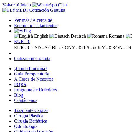
Volver al Inicio
Cotización Gratuita
Ver más / A cerca de
Encontrar Tratamientos
English
Deutsch
Romana
EUR - €
EUR - €
USD - $
GBP - £
CNY - ¥
ILS - ₪
JPY - ¥
RON - lei
Cotización Gratuita
¿Cómo funciona?
Guía Preoperatoria
A Cerca de Nosotros
PQRS
Programa de Referidos
Blog
Contáctenos
Trasplante Capilar
Cirugía Plástica
Cirugía Bariátrica
Odontología
Cuidado de la Visión