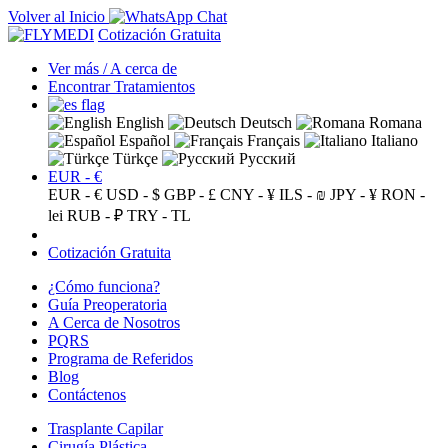
Volver al Inicio
Cotización Gratuita
Ver más / A cerca de
Encontrar Tratamientos
English
Deutsch
Romana
Español
Français
Italiano
Türkçe
Русский
EUR - €
EUR - €
USD - $
GBP - £
CNY - ¥
ILS - ₪
JPY - ¥
RON -
lei
RUB - ₽
TRY - TL
Cotización Gratuita
¿Cómo funciona?
Guía Preoperatoria
A Cerca de Nosotros
PQRS
Programa de Referidos
Blog
Contáctenos
Trasplante Capilar
Cirugía Plástica