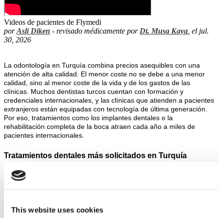
Videos de pacientes de Flymedi
por
Asli Diken
- revisado médicamente por
Dt. Musa Kaya
, el jul.
30, 2026
La odontología en Turquía combina precios asequibles con una 
atención de alta calidad. El menor coste no se debe a una menor 
calidad, sino al menor coste de la vida y de los gastos de las 
clínicas. Muchos dentistas turcos cuentan con formación y 
credenciales internacionales, y las clínicas que atienden a pacientes 
extranjeros están equipadas con tecnología de última generación. 
Por eso, tratamientos como los implantes dentales o la 
rehabilitación completa de la boca atraen cada año a miles de 
pacientes internacionales.
Tratamientos dentales más solicitados en Turquía
En Turquía puedes realizarte prácticamente cualquier tratamiento 
dental. Los más demandados por los pacientes internacionales son:
Implantes dentales. 
El tratamiento estrella para reponer 
dientes ausentes, con resultados naturales y duraderos.
This website uses cookies
Carillas dentales (porcelana o composite). 
Para mejorar la 