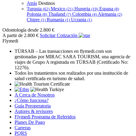
Atrás
Destinos
Turquia
Mexico
Hungria
Espana
(62)
(21)
(19)
(8)
Polonia
Thailand
Colombia
Alemania
(8)
(7)
(4)
(2)
Chipre
Rumania
Ucrania
(1)
(1)
(1)
Odontología
desde 2.800 €
A partir de 2.800 €
Solicitar Cotización
Flymedi
TÜRSAB – Las transacciones en flymedi.com son
gestionadas por MIRAC SARA TOURISM, una agencia de
viajes de Grupo A registrada en TÜRSAB (Certificado No:
12276).
Todos los tratamientos son realizados por una institución de
salud certificada en turismo de salud.
A Cerca de Nosotros
¿Cómo funciona?
Guía Preoperatoria
Autores & revisores
Flymedi Programa de Referidos
Planes De Pago
Carreras
PQRS