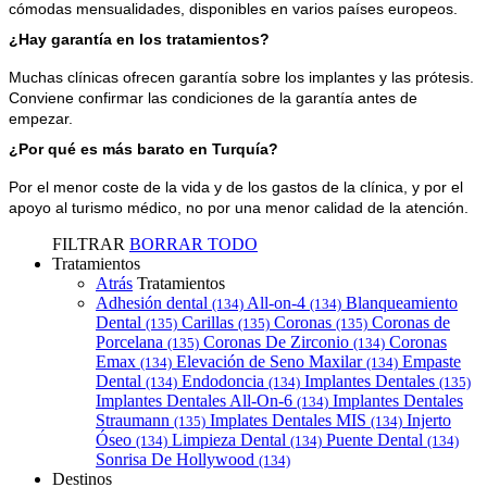
cómodas mensualidades, disponibles en varios países europeos.
¿Hay garantía en los tratamientos?
Muchas clínicas ofrecen garantía sobre los implantes y las prótesis. 
Conviene confirmar las condiciones de la garantía antes de 
empezar.
¿Por qué es más barato en Turquía?
Por el menor coste de la vida y de los gastos de la clínica, y por el 
apoyo al turismo médico, no por una menor calidad de la atención.
FILTRAR
BORRAR TODO
Tratamientos
Atrás
Tratamientos
Adhesión dental
All-on-4
Blanqueamiento
(134)
(134)
Dental
Carillas
Coronas
Coronas de
(135)
(135)
(135)
Porcelana
Coronas De Zirconio
Coronas
(135)
(134)
Emax
Elevación de Seno Maxilar
Empaste
(134)
(134)
Dental
Endodoncia
Implantes Dentales
(134)
(134)
(135)
Implantes Dentales All-On-6
Implantes Dentales
(134)
Straumann
Implates Dentales MIS
Injerto
(135)
(134)
Óseo
Limpieza Dental
Puente Dental
(134)
(134)
(134)
Sonrisa De Hollywood
(134)
Destinos