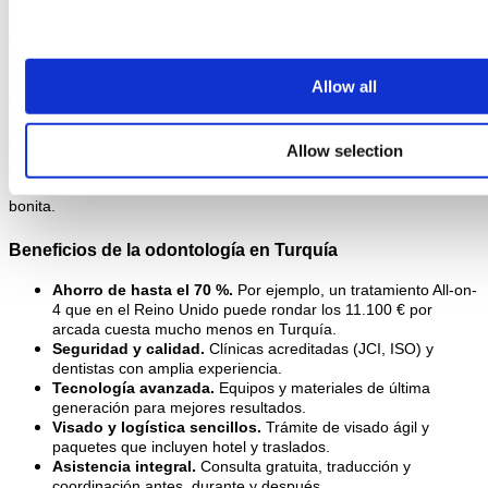
Odontología estética y restauradora
Los tratamientos dentales se agrupan en dos grandes áreas. La 
Allow all
odontología estética mejora la apariencia de la sonrisa: carillas, 
blanqueamiento o diseño de sonrisa. La odontología restauradora 
devuelve la función y la estructura de los dientes dañados o 
Allow selection
ausentes: implantes, coronas, puentes, empastes y endodoncias. 
Muchos planes combinan ambas para lograr una sonrisa sana y 
bonita.
Beneficios de la odontología en Turquía
Ahorro de hasta el 70 %. 
Por ejemplo, un tratamiento All-on-
4 que en el Reino Unido puede rondar los 11.100 € por 
arcada cuesta mucho menos en Turquía.
Seguridad y calidad. 
Clínicas acreditadas (JCI, ISO) y 
dentistas con amplia experiencia.
Tecnología avanzada. 
Equipos y materiales de última 
generación para mejores resultados.
Visado y logística sencillos. 
Trámite de visado ágil y 
paquetes que incluyen hotel y traslados.
Asistencia integral. 
Consulta gratuita, traducción y 
coordinación antes, durante y después.