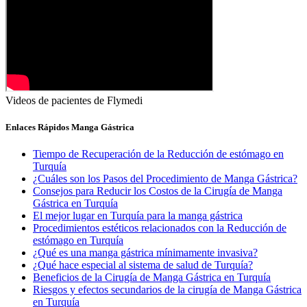
Videos de pacientes de Flymedi
Enlaces Rápidos Manga Gástrica
Tiempo de Recuperación de la Reducción de estómago en
Turquía
¿Cuáles son los Pasos del Procedimiento de Manga Gástrica?
Consejos para Reducir los Costos de la Cirugía de Manga
Gástrica en Turquía
El mejor lugar en Turquía para la manga gástrica
Procedimientos estéticos relacionados con la Reducción de
estómago en Turquía
¿Qué es una manga gástrica mínimamente invasiva?
¿Qué hace especial al sistema de salud de Turquía?
Beneficios de la Cirugía de Manga Gástrica en Turquía
Riesgos y efectos secundarios de la cirugía de Manga Gástrica
en Turquía