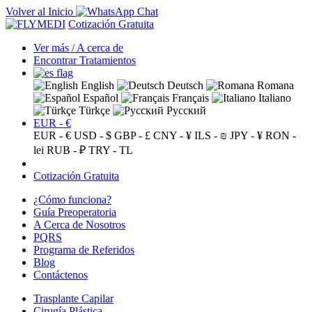
Volver al Inicio
Cotización Gratuita
Ver más / A cerca de
Encontrar Tratamientos
English
Deutsch
Romana
Español
Français
Italiano
Türkçe
Русский
EUR - €
EUR - €
USD - $
GBP - £
CNY - ¥
ILS - ₪
JPY - ¥
RON -
lei
RUB - ₽
TRY - TL
Cotización Gratuita
¿Cómo funciona?
Guía Preoperatoria
A Cerca de Nosotros
PQRS
Programa de Referidos
Blog
Contáctenos
Trasplante Capilar
Cirugía Plástica