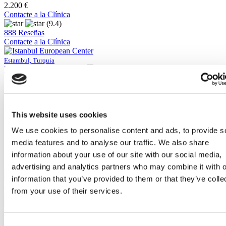
2.200 €
Contacte a la Clínica
(9.4)
888 Reseñas
Contacte a la Clínica
Estambul, Turquia
Istanbul European Center
El 97% lo recomienda
La clínica utiliza tecnología de última generación
Acreditada por la TSAPS (Sociedad de Cirugía Estetica y
Plastica de Turquía)
This website uses cookies
Personal bien equipado
We use cookies to personalise content and ads, to provide s
Ver clínica
media features and to analyse our traffic. We also share
Desde
information about your use of our site with our social media,
2.250 €
Contacte a la Clínica
advertising and analytics partners who may combine it with o
(9.3)
information that you’ve provided to them or that they’ve colle
435 Reseñas
from your use of their services.
Contacte a la Clínica
Estambul, Turquia
Parque Medico y Hospital Gaziosmanpasa
Consent