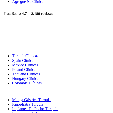
Agregue Su Clínica
Destinos Populares
Turquía Clínicas
Spain Clínicas
Mexico Clínicas
Poland Clínicas
Thailand Clínicas
Hungary Clínicas
Colombia Clínicas
Tratamientos Populares en Turquia
Manga Gástrica Turquía
Rinoplastia Turquía
Implantes De Pecho Turquía