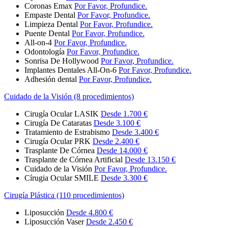
Coronas Emax
Por Favor, Profundice.
Empaste Dental
Por Favor, Profundice.
Limpieza Dental
Por Favor, Profundice.
Puente Dental
Por Favor, Profundice.
All-on-4
Por Favor, Profundice.
Odontología
Por Favor, Profundice.
Sonrisa De Hollywood
Por Favor, Profundice.
Implantes Dentales All-On-6
Por Favor, Profundice.
Adhesión dental
Por Favor, Profundice.
Cuidado de la Visión (8 procedimientos)
Cirugía Ocular LASIK
Desde 1.700 €
Cirugía De Cataratas
Desde 3.100 €
Tratamiento de Estrabismo
Desde 3.400 €
Cirugía Ocular PRK
Desde 2.400 €
Trasplante De Córnea
Desde 14.000 €
Trasplante de Córnea Artificial
Desde 13.150 €
Cuidado de la Visión
Por Favor, Profundice.
Círugia Ocular SMILE
Desde 3.300 €
Cirugía Plástica (110 procedimientos)
Liposucción
Desde 4.800 €
Liposucción Vaser
Desde 2.450 €