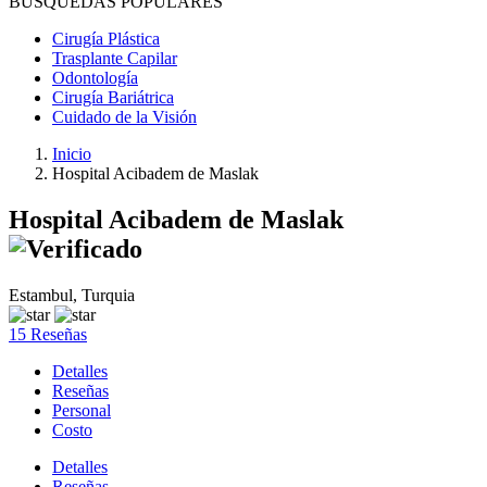
BÚSQUEDAS POPULARES
Cirugía Plástica
Trasplante Capilar
Odontología
Cirugía Bariátrica
Cuidado de la Visión
Inicio
Hospital Acibadem de Maslak
Hospital Acibadem de Maslak
Estambul, Turquia
15 Reseñas
Detalles
Reseñas
Personal
Costo
Detalles
Reseñas