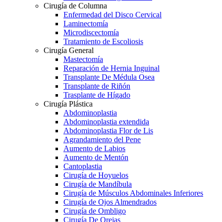
Cirugía de Columna
Enfermedad del Disco Cervical
Laminectomía
Microdiscectomía
Tratamiento de Escoliosis
Cirugía General
Mastectomía
Reparación de Hernia Inguinal
Transplante De Médula Osea
Transplante de Riñón
Trasplante de Hígado
Cirugía Plástica
Abdominoplastia
Abdominoplastia extendida
Abdominoplastia Flor de Lis
Agrandamiento del Pene
Aumento de Labios
Aumento de Mentón
Cantoplastia
Cirugía de Hoyuelos
Cirugía de Mandíbula
Cirugía de Músculos Abdominales Inferiores
Cirugía de Ojos Almendrados
Cirugía de Ombligo
Cirugía De Orejas