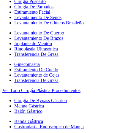
Cirugía Posparto
Cirugía De Párpados
Estiramiento Facial
Levantamiento De Senos
Levantamiento De Glúteos Brasileño
Levantamiento De Cuerpo
Levantamiento De Brazos
Implante de Mentón
Rinoplastia Ultrasónica
Transferencia De Grasa
Ginecomastia
Estiramiento De Cuello
Levantamiento de Cejas
Transferencia De Grasa
Ver Todo Cirugía Plástica Procedimientos
Cirugía De Bypass Gástrico
Manga Gástrica
Balón Gástrico
Banda Gástrica
Gastroplastia Endoscópica de Manga