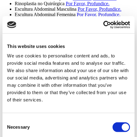
Rinoplastia no Quirúrgica
Por Favor, Profundice.
Escultura Abdominal Masculina
Por Favor, Profundice.
Escultura Abdominal Femenina
Por Favor, Profundice.
Reducción de Pedículo Central de Seno
Por Favor,
Profundice.
Levantamiento de Pedículo Central de Seno
Por Favor,
Profundice.
Revisión De Liposucción
Por Favor, Profundice.
This website uses cookies
Estiramiento Con Hilos
Por Favor, Profundice.
Cirugía de Mandíbula
Por Favor, Profundice.
We use cookies to personalise content and ads, to
Revisión De Estiramiento Facial
Por Favor, Profundice.
provide social media features and to analyse our traffic.
Lipectomía en Cinturón
Por Favor, Profundice.
Reducción De La Frente
Por Favor, Profundice.
We also share information about your use of our site with
Rinoplastia Étnica
Por Favor, Profundice.
our social media, advertising and analytics partners who
Toque MonaLisa
Por Favor, Profundice.
may combine it with other information that you’ve
Cirugía Plástica Post Pérdida de Peso
Por Favor, Profundice.
Remoción De Implante De Gluteos
Por Favor, Profundice.
provided to them or that they’ve collected from your use
Skinny BBL
Por Favor, Profundice.
of their services.
Parpado Superior
Por Favor, Profundice.
Parpado Inferior
Por Favor, Profundice.
Realce Labios
Por Favor, Profundice.
Abdominoplastia Flor de Lis
Por Favor, Profundice.
Consent
Implante de mandibula
Por Favor, Profundice.
Necessary
Selection
Eliminación De Grasa Bucal
Por Favor, Profundice.
Daddy Makeover
Por Favor, Profundice.