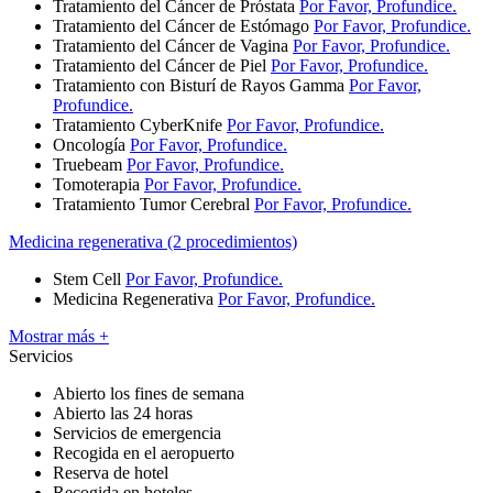
Tratamiento del Cáncer de Próstata
Por Favor, Profundice.
Tratamiento del Cáncer de Estómago
Por Favor, Profundice.
Tratamiento del Cáncer de Vagina
Por Favor, Profundice.
Tratamiento del Cáncer de Piel
Por Favor, Profundice.
Tratamiento con Bisturí de Rayos Gamma
Por Favor,
Profundice.
Tratamiento CyberKnife
Por Favor, Profundice.
Oncología
Por Favor, Profundice.
Truebeam
Por Favor, Profundice.
Tomoterapia
Por Favor, Profundice.
Tratamiento Tumor Cerebral
Por Favor, Profundice.
Medicina regenerativa (2 procedimientos)
Stem Cell
Por Favor, Profundice.
Medicina Regenerativa
Por Favor, Profundice.
Mostrar más +
Servicios
Abierto los fines de semana
Abierto las 24 horas
Servicios de emergencia
Recogida en el aeropuerto
Reserva de hotel
Recogida en hoteles