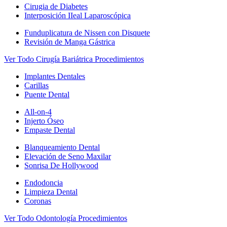
Cirugia de Diabetes
Interposición IIeal Laparoscópica
Funduplicatura de Nissen con Disquete
Revisión de Manga Gástrica
Ver Todo Cirugía Bariátrica Procedimientos
Implantes Dentales
Carillas
Puente Dental
All-on-4
Injerto Óseo
Empaste Dental
Blanqueamiento Dental
Elevación de Seno Maxilar
Sonrisa De Hollywood
Endodoncia
Limpieza Dental
Coronas
Ver Todo Odontología Procedimientos