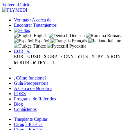
Volver al Inicio
Ver más / A cerca de
Encontrar Tratamientos
English
Deutsch
Romana
Español
Français
Italiano
Türkçe
Русский
EUR - €
EUR - €
USD - $
GBP - £
CNY - ¥
ILS - ₪
JPY - ¥
RON -
lei
RUB - ₽
TRY - TL
¿Cómo funciona?
Guía Preoperatoria
A Cerca de Nosotros
PQRS
Programa de Referidos
Blog
Contáctenos
Trasplante Capilar
Cirugía Plástica
Cirugía Bariátrica