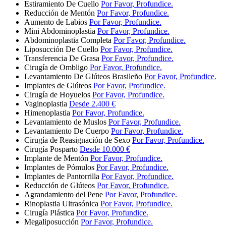
Estiramiento De Cuello
Por Favor, Profundice.
Reducción de Mentón
Por Favor, Profundice.
Aumento de Labios
Por Favor, Profundice.
Mini Abdominoplastia
Por Favor, Profundice.
Abdominoplastia Completa
Por Favor, Profundice.
Liposucción De Cuello
Por Favor, Profundice.
Transferencia De Grasa
Por Favor, Profundice.
Cirugía de Ombligo
Por Favor, Profundice.
Levantamiento De Glúteos Brasileño
Por Favor, Profundice.
Implantes de Glúteos
Por Favor, Profundice.
Cirugía de Hoyuelos
Por Favor, Profundice.
Vaginoplastia
Desde 2.400 €
Himenoplastia
Por Favor, Profundice.
Levantamiento de Muslos
Por Favor, Profundice.
Levantamiento De Cuerpo
Por Favor, Profundice.
Cirugía de Reasignación de Sexo
Por Favor, Profundice.
Cirugía Posparto
Desde 10.000 €
Implante de Mentón
Por Favor, Profundice.
Implantes de Pómulos
Por Favor, Profundice.
Implantes de Pantorrilla
Por Favor, Profundice.
Reducción de Glúteos
Por Favor, Profundice.
Agrandamiento del Pene
Por Favor, Profundice.
Rinoplastia Ultrasónica
Por Favor, Profundice.
Cirugía Plástica
Por Favor, Profundice.
Megaliposucción
Por Favor, Profundice.