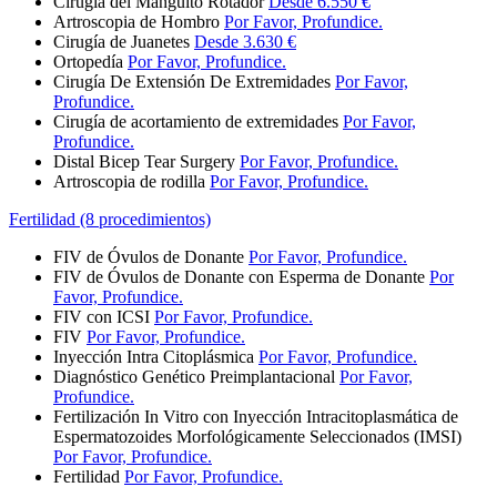
Cirugía del Manguito Rotador
Desde 6.550 €
Artroscopia de Hombro
Por Favor, Profundice.
Cirugía de Juanetes
Desde 3.630 €
Ortopedía
Por Favor, Profundice.
Cirugía De Extensión De Extremidades
Por Favor,
Profundice.
Cirugía de acortamiento de extremidades
Por Favor,
Profundice.
Distal Bicep Tear Surgery
Por Favor, Profundice.
Artroscopia de rodilla
Por Favor, Profundice.
Fertilidad (8 procedimientos)
FIV de Óvulos de Donante
Por Favor, Profundice.
FIV de Óvulos de Donante con Esperma de Donante
Por
Favor, Profundice.
FIV con ICSI
Por Favor, Profundice.
FIV
Por Favor, Profundice.
Inyección Intra Citoplásmica
Por Favor, Profundice.
Diagnóstico Genético Preimplantacional
Por Favor,
Profundice.
Fertilización In Vitro con Inyección Intracitoplasmática de
Espermatozoides Morfológicamente Seleccionados (IMSI)
Por Favor, Profundice.
Fertilidad
Por Favor, Profundice.