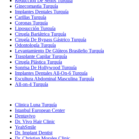
Reducción De Senos Turquía
Ginecomastia Turquía
Implantes Dentales Turquía
Carillas Turquía
Coronas Turquía
Liposucción Turquía
Cirugía Bariátrica Turquía
Cirugía De Bypass Gástrico Turquía
Odontología Turquía
Levantamiento De Glúteos Brasileño Turquía
Trasplante Capilar Turquía
Cirugía Plástica Turquía
Sonrisa De Hollywood Turquía
Implantes Dentales All-On-6 Turquía
Escultura Abdominal Masculina Turquía
All-on-4 Turquía
Clínicas Populares
Clinica Luna Turquía
Istanbul European Center
Dentavivo
Dr. Vivo Hair Clinic
YeahSmile
Dr. Implant Dentist
Dr. Christian Morales Clinic