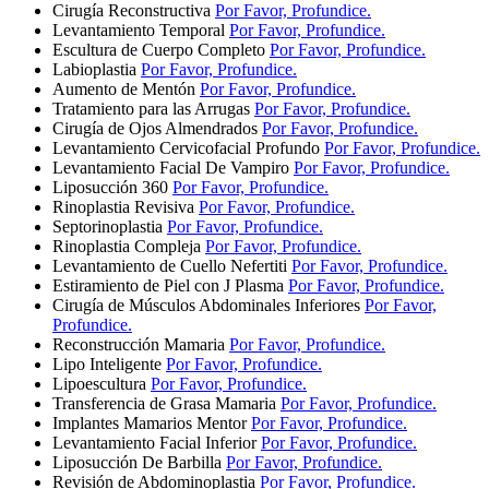
Cirugía Reconstructiva
Por Favor, Profundice.
Levantamiento Temporal
Por Favor, Profundice.
Escultura de Cuerpo Completo
Por Favor, Profundice.
Labioplastia
Por Favor, Profundice.
Aumento de Mentón
Por Favor, Profundice.
Tratamiento para las Arrugas
Por Favor, Profundice.
Cirugía de Ojos Almendrados
Por Favor, Profundice.
Levantamiento Cervicofacial Profundo
Por Favor, Profundice.
Levantamiento Facial De Vampiro
Por Favor, Profundice.
Liposucción 360
Por Favor, Profundice.
Rinoplastia Revisiva
Por Favor, Profundice.
Septorinoplastia
Por Favor, Profundice.
Rinoplastia Compleja
Por Favor, Profundice.
Levantamiento de Cuello Nefertiti
Por Favor, Profundice.
Estiramiento de Piel con J Plasma
Por Favor, Profundice.
Cirugía de Músculos Abdominales Inferiores
Por Favor,
Profundice.
Reconstrucción Mamaria
Por Favor, Profundice.
Lipo Inteligente
Por Favor, Profundice.
Lipoescultura
Por Favor, Profundice.
Transferencia de Grasa Mamaria
Por Favor, Profundice.
Implantes Mamarios Mentor
Por Favor, Profundice.
Levantamiento Facial Inferior
Por Favor, Profundice.
Liposucción De Barbilla
Por Favor, Profundice.
Revisión de Abdominoplastia
Por Favor, Profundice.