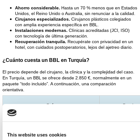
Ahorro considerable. 
Hasta un 70 % menos que en Estados 
Unidos, el Reino Unido o Australia, sin renunciar a la calidad.
Cirujanos especializados. 
Cirujanos plásticos colegiados 
con amplia experiencia específica en BBL.
Instalaciones modernas. 
Clínicas acreditadas (JCI, ISO) 
con tecnología de última generación.
Recuperación tranquila. 
Recupérate con privacidad en un 
hotel, con cuidados postoperatorios, lejos del ajetreo diario.
¿Cuánto cuesta un BBL en Turquía?
El precio depende del cirujano, la clínica y la complejidad del caso. 
En Turquía, un BBL se ofrece desde 2.850 €, normalmente en un 
paquete “todo incluido”. A continuación, una comparación 
orientativa.
País
Precio o
Turquía
desde 2.850 €
This website uses cookies