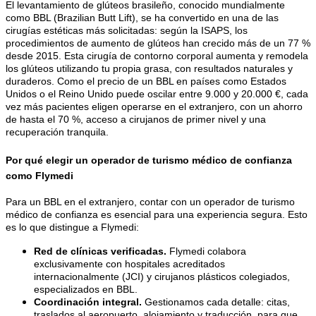
El levantamiento de glúteos brasileño, conocido mundialmente
como BBL (Brazilian Butt Lift), se ha convertido en una de las
cirugías estéticas más solicitadas: según la ISAPS, los
procedimientos de aumento de glúteos han crecido más de un 77 %
desde 2015. Esta cirugía de contorno corporal aumenta y remodela
los glúteos utilizando tu propia grasa, con resultados naturales y
duraderos. Como el precio de un BBL en países como Estados
Unidos o el Reino Unido puede oscilar entre 9.000 y 20.000 €, cada
vez más pacientes eligen operarse en el extranjero, con un ahorro
de hasta el 70 %, acceso a cirujanos de primer nivel y una
recuperación tranquila.
Por qué elegir un operador de turismo médico de confianza
como Flymedi
Para un BBL en el extranjero, contar con un operador de turismo
médico de confianza es esencial para una experiencia segura. Esto
es lo que distingue a Flymedi:
Red de clínicas verificadas.
Flymedi colabora
exclusivamente con hospitales acreditados
internacionalmente (JCI) y cirujanos plásticos colegiados,
especializados en BBL.
Coordinación integral.
Gestionamos cada detalle: citas,
traslados al aeropuerto, alojamiento y traducción, para que