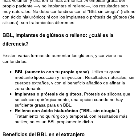
más volumen y una forma más armónica. Al emplear grasa del 
propio paciente —y no implantes ni relleno—, los resultados son 
muy naturales. No debe confundirse con el “BBL sin cirugía” (relleno 
con ácido hialurónico) ni con los implantes o prótesis de glúteos (de 
silicona): son tratamientos diferentes.
BBL, implantes de glúteos o relleno: ¿cuál es la 
diferencia?
Existen varias formas de aumentar los glúteos, y conviene no 
confundirlas:
BBL (aumento con tu propia grasa). 
Utiliza tu grasa 
mediante liposucción y reinyección. Resultados naturales, sin 
cuerpos extraños, y con el beneficio añadido de afinar la 
zona donante.
Implantes o prótesis de glúteos. 
Prótesis de silicona que 
se colocan quirúrgicamente; una opción cuando no hay 
suficiente grasa para un BBL.
Relleno con ácido hialurónico (“BBL sin cirugía”). 
Tratamiento no quirúrgico y temporal, con resultados más 
sutiles; no es un BBL propiamente dicho.
Beneficios del BBL en el extranjero