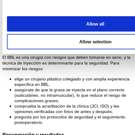
pulmonares o neurológicas pueden contraindicar la cirugía);
tener suficientes reservas de grasa en otras zonas 
(abdomen, muslos o espalda) para el injerto; las personas 
muy delgadas o atléticas pueden no tener grasa suficiente;
tener expectativas realistas sobre el resultado;
Allow all
estar dispuesto a dejar de fumar y a evitar la aspirina y 
ciertos antiinflamatorios antes de la cirugía.
Allow selection
Seguridad: cómo elegir un cirujano para un BBL
El BBL es una cirugía con riesgos que deben tomarse en serio, y la 
técnica de inyección es determinante para la seguridad. Para 
minimizar los riesgos:
elige un cirujano plástico colegiado y con amplia experiencia 
específica en BBL;
asegúrate de que la grasa se inyecta en el plano correcto 
(subcutáneo, no intramuscular), lo que reduce el riesgo de 
complicaciones graves;
comprueba la acreditación de la clínica (JCI, ISO) y lee 
opiniones verificadas con fotos de antes y después;
pregunta por los protocolos de seguridad y el seguimiento 
postoperatorio.
Recuperación y resultados