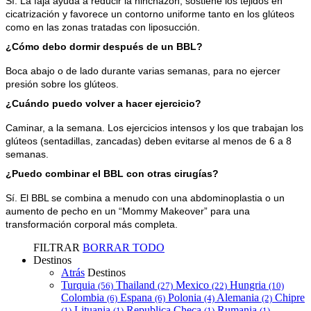
Sí. La faja ayuda a reducir la hinchazón, sostiene los tejidos en 
cicatrización y favorece un contorno uniforme tanto en los glúteos 
como en las zonas tratadas con liposucción.
¿Cómo debo dormir después de un BBL?
Boca abajo o de lado durante varias semanas, para no ejercer 
presión sobre los glúteos.
¿Cuándo puedo volver a hacer ejercicio?
Caminar, a la semana. Los ejercicios intensos y los que trabajan los 
glúteos (sentadillas, zancadas) deben evitarse al menos de 6 a 8 
semanas.
¿Puedo combinar el BBL con otras cirugías?
Sí. El BBL se combina a menudo con una abdominoplastia o un 
aumento de pecho en un “Mommy Makeover” para una 
transformación corporal más completa.
FILTRAR
BORRAR TODO
Destinos
Atrás
Destinos
Turquia
Thailand
Mexico
Hungria
(56)
(27)
(22)
(10)
Colombia
Espana
Polonia
Alemania
Chipre
(6)
(6)
(4)
(2)
Lituania
Republica Checa
Rumania
(1)
(1)
(1)
(1)