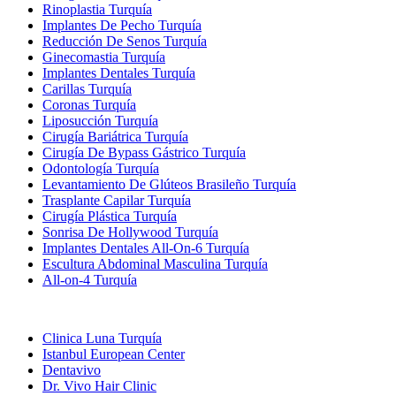
Rinoplastia Turquía
Implantes De Pecho Turquía
Reducción De Senos Turquía
Ginecomastia Turquía
Implantes Dentales Turquía
Carillas Turquía
Coronas Turquía
Liposucción Turquía
Cirugía Bariátrica Turquía
Cirugía De Bypass Gástrico Turquía
Odontología Turquía
Levantamiento De Glúteos Brasileño Turquía
Trasplante Capilar Turquía
Cirugía Plástica Turquía
Sonrisa De Hollywood Turquía
Implantes Dentales All-On-6 Turquía
Escultura Abdominal Masculina Turquía
All-on-4 Turquía
Clínicas Populares
Clinica Luna Turquía
Istanbul European Center
Dentavivo
Dr. Vivo Hair Clinic