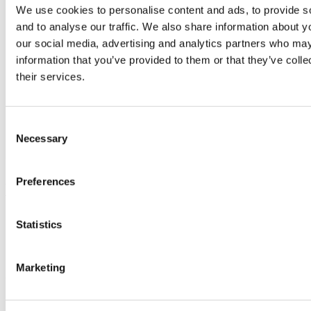
México
3.700 € – 6.400 €
We use cookies to personalise content and ads, to provide s
and to analyse our traffic. We also share information about yo
our social media, advertising and analytics partners who may
Tailandia
4.100 € – 6.900 €
information that you’ve provided to them or that they’ve coll
their services.
Estados Unidos
9.200 € – 18.400 
Consent
Reino Unido
8.300 € – 13.800 
Necessary
Selection
Precios orientativos, que varían según la clínica, el cirujano y el 
Preferences
caso. En Turquía, la tarifa suele incluir el alojamiento y los 
traslados. Solicita un presupuesto exacto y gratuito a través de 
Flymedi.
Statistics
¿Eres buen candidato a un BBL?
Para someterte a un BBL con seguridad, debes cumplir ciertos 
Marketing
criterios de salud y físicos:
gozar de buena salud general (las enfermedades cardíacas, 