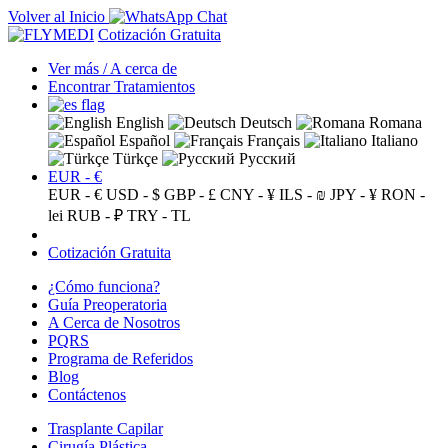
Volver al Inicio
Cotización Gratuita
Ver más / A cerca de
Encontrar Tratamientos
English
Deutsch
Romana
Español
Français
Italiano
Türkçe
Русский
EUR - €
EUR - €
USD - $
GBP - £
CNY - ¥
ILS - ₪
JPY - ¥
RON -
lei
RUB - ₽
TRY - TL
Cotización Gratuita
¿Cómo funciona?
Guía Preoperatoria
A Cerca de Nosotros
PQRS
Programa de Referidos
Blog
Contáctenos
Trasplante Capilar
Cirugía Plástica