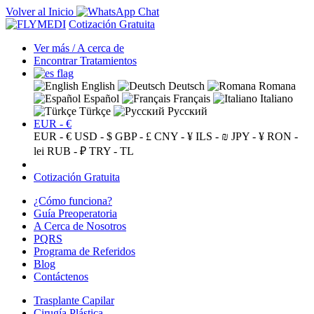
Volver al Inicio
Cotización Gratuita
Ver más / A cerca de
Encontrar Tratamientos
English
Deutsch
Romana
Español
Français
Italiano
Türkçe
Русский
EUR - €
EUR - €
USD - $
GBP - £
CNY - ¥
ILS - ₪
JPY - ¥
RON -
lei
RUB - ₽
TRY - TL
Cotización Gratuita
¿Cómo funciona?
Guía Preoperatoria
A Cerca de Nosotros
PQRS
Programa de Referidos
Blog
Contáctenos
Trasplante Capilar
Cirugía Plástica