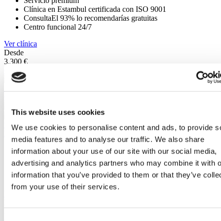
Servicio premium
Clínica en Estambul certificada con ISO 9001
ConsultaEl 93% lo recomendarías gratuitas
Centro funcional 24/7
Ver clínica
Desde
3.300 €
Contacte a la Clínica
(9.6)
58 Reseñas
Contacte a la Clínica
This website uses cookies
Estambul, Turquia
We use cookies to personalise content and ads, to provide s
Hospital Memorial de Sisli
media features and to analyse our traffic. We also share
Popular entre pacientes internacionales
information about your use of our site with our social media,
Capacidad de 200 camas
advertising and analytics partners who may combine it with o
Certificación JCI
information that you’ve provided to them or that they’ve colle
Tiene tecnología médica avanzada
from your use of their services.
Ver clínica
Desde
3.500 €
Contacte a la Clínica
Consent