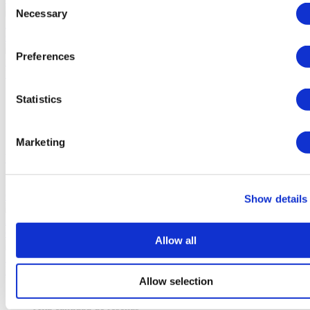
(9.4)
Necessary
Selection
22 Reseñas
Contacte a la Clínica
Preferences
Estambul, Turquia
Parque Medico y Hospital Gaziosmanpasa
El hospital privado más grande de Estambul
Statistics
Sistema avanzado de cuidados postoperatorios
Cirujanos entrenados internacionalmente
Clínica acreditada por la JCI
Marketing
Ver clínica
Desde
3.600 €
Contacte a la Clínica
Show details
(9.7)
37 Reseñas
Contacte a la Clínica
Allow all
Esmirna, Turquia
Hospitales Ekol de Izmir
Allow selection
Tienen especialistas de clase mundial
Alta cantidad de reseñas