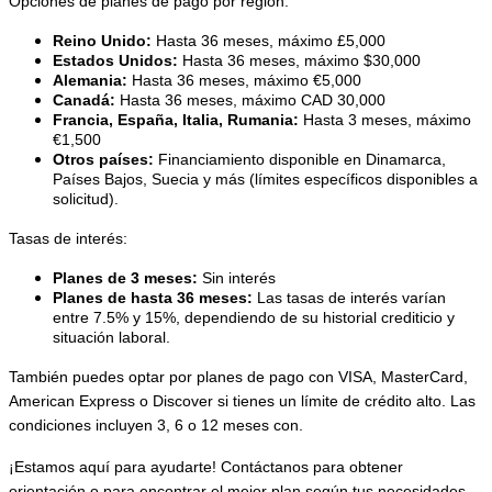
Opciones de planes de pago por región:
Reino Unido:
 Hasta 36 meses, máximo £5,000
Estados Unidos:
 Hasta 36 meses, máximo $30,000
Alemania:
 Hasta 36 meses, máximo €5,000
Canadá:
 Hasta 36 meses, máximo CAD 30,000
Francia, España, Italia, Rumania:
 Hasta 3 meses, máximo 
€1,500
Otros países:
 Financiamiento disponible en Dinamarca, 
Países Bajos, Suecia y más (límites específicos disponibles a 
solicitud).
Tasas de interés:
Planes de 3 meses:
 Sin interés
Planes de hasta 36 meses:
 Las tasas de interés varían 
entre 7.5% y 15%, dependiendo de su historial crediticio y 
situación laboral.
También puedes optar por planes de pago con VISA, MasterCard, 
American Express o Discover si tienes un límite de crédito alto. Las 
condiciones incluyen 3, 6 o 12 meses con.
¡Estamos aquí para ayudarte! Contáctanos para obtener 
orientación o para encontrar el mejor plan según tus necesidades. 