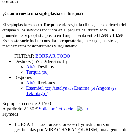
correcta.
¿Cuánto cuesta una septoplastia en Turquía?
El septoplastia costo
en Turquía
varía según la clínica, la experiencia del
cirujano y los servicios incluidos en el paquete del tratamiento. En
promedio, el septoplastia precio en Turquía oscila entre
€1,500 y €3,500
.
Este costo suele incluir consultas preoperatorias, la cirugía, anestesia,
medicamentos postoperatorios y seguimiento.
FILTRAR
BORRAR TODO
Destinos
(1 Opc. Seleccionada)
Atrás
Destinos
Turquia
(36)
Regiones
Atrás
Regiones
Estambul
Antalya
Esmirna
Angora
(23)
(5)
(5)
(2)
Tekirdağ
(1)
Septoplastia
desde 2.150 €
A partir de 2.150 €
Solicitar Cotización
Flymedi
TÜRSAB – Las transacciones en flymedi.com son
gestionadas por MIRAC SARA TOURISM, una agencia de