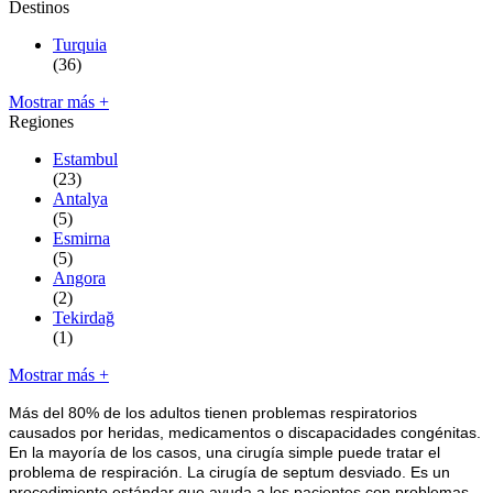
Destinos
Turquia
(36)
Mostrar más +
Regiones
Estambul
(23)
Antalya
(5)
Esmirna
(5)
Angora
(2)
Tekirdağ
(1)
Mostrar más +
Más del 80% de los adultos tienen problemas respiratorios
causados por heridas, medicamentos o discapacidades congénitas.
En la mayoría de los casos, una cirugía simple puede tratar el
problema de respiración. La cirugía de septum desviado. Es un
procedimiento estándar que ayuda a los pacientes con problemas