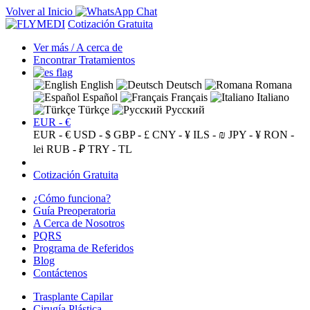
Volver al Inicio
Cotización Gratuita
Ver más / A cerca de
Encontrar Tratamientos
English
Deutsch
Romana
Español
Français
Italiano
Türkçe
Русский
EUR - €
EUR - €
USD - $
GBP - £
CNY - ¥
ILS - ₪
JPY - ¥
RON -
lei
RUB - ₽
TRY - TL
Cotización Gratuita
¿Cómo funciona?
Guía Preoperatoria
A Cerca de Nosotros
PQRS
Programa de Referidos
Blog
Contáctenos
Trasplante Capilar
Cirugía Plástica