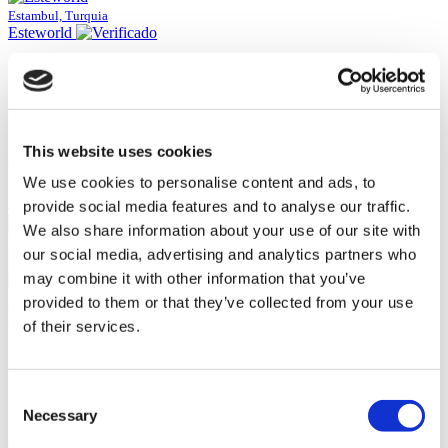
Estambul, Turquia
Esteworld
Monitoreada por ISO 9001
Ubicada en el corazón de la ciudad
Instalaciones premium
Alto margen de reseñas
This website uses cookies
Ver clínica
Desde
We use cookies to personalise content and ads, to
2.450 €
provide social media features and to analyse our traffic.
Contacte a la Clínica
(9.5)
We also share information about your use of our site with
21 Reseñas
our social media, advertising and analytics partners who
Contacte a la Clínica
may combine it with other information that you’ve
Estambul, Turquia
provided to them or that they’ve collected from your use
Parque Medico y Hospital Gaziosmanpasa
of their services.
El hospital privado más grande de Estambul
Sistema avanzado de cuidados postoperatorios
Cirujanos entrenados internacionalmente
Consent
Clínica acreditada por la JCI
Necessary
Selection
Ver clínica