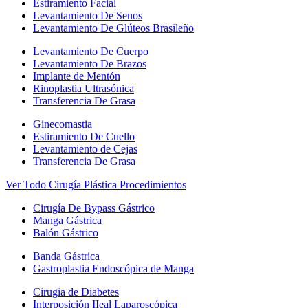
Estiramiento Facial
Levantamiento De Senos
Levantamiento De Glúteos Brasileño
Levantamiento De Cuerpo
Levantamiento De Brazos
Implante de Mentón
Rinoplastia Ultrasónica
Transferencia De Grasa
Ginecomastia
Estiramiento De Cuello
Levantamiento de Cejas
Transferencia De Grasa
Ver Todo Cirugía Plástica Procedimientos
Cirugía De Bypass Gástrico
Manga Gástrica
Balón Gástrico
Banda Gástrica
Gastroplastia Endoscópica de Manga
Cirugia de Diabetes
Interposición IIeal Laparoscópica