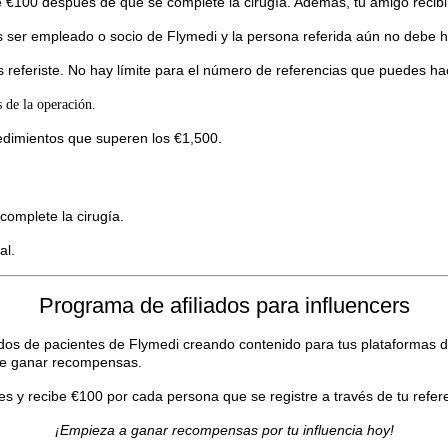
 €100 después de que se complete la cirugía. Además, tu amigo recibi
s ser empleado o socio de Flymedi y la persona referida aún no debe 
s referiste. No hay límite para el número de referencias que puedes ha
s de la operación.
edimientos que superen los €1,500.
complete la cirugía.
al.
Programa de afiliados para influencers
dos de pacientes de Flymedi creando contenido para tus plataformas d
 de ganar recompensas.
 y recibe €100 por cada persona que se registre a través de tu refer
¡Empieza a ganar recompensas por tu influencia hoy!