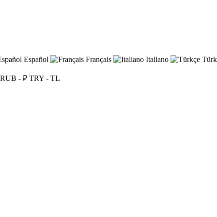
Español
Français
Italiano
Türk
RUB - ₽
TRY - TL