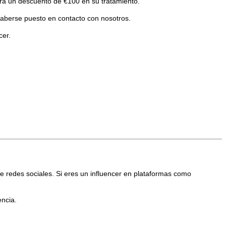
rá un descuento de €100 en su tratamiento.
haberse puesto en contacto con nosotros.
cer.
e redes sociales. Si eres un influencer en plataformas como
encia.