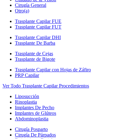
Cirugía General
Otro(a)
Trasplante Capilar FUE
Trasplante Capilar FUT
Trasplante Capilar DHI
Trasplante De Barba
Trasplante de Cejas
Trasplante de Bigote
Trasplante Capilar con Hojas de Záfiro
PRP Capilar
Ver Todo Trasplante Capilar Procedimientos
Liposucción
Rinoplastia
Implantes De Pecho
Implantes de Glúteos
Abdominoplastia
Cirugía Posparto
Cirugía De Párpados