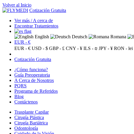
Volver al Inicio
Cotización Gratuita
Ver más / A cerca de
Encontrar Tratamientos
English
Deutsch
Romana
EUR - €
EUR - €
USD - $
GBP - £
CNY - ¥
ILS - ₪
JPY - ¥
RON - lei
Cotización Gratuita
¿Cómo funciona?
Guía Preoperatoria
A Cerca de Nosotros
PQRS
Programa de Referidos
Blog
Contáctenos
Trasplante Capilar
Cirugía Plástica
Cirugía Bariátrica
Odontología
Cuidado de la Visión