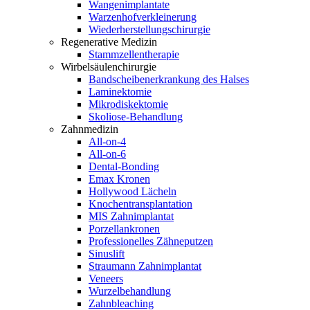
Wangenimplantate
Warzenhofverkleinerung
Wiederherstellungschirurgie
Regenerative Medizin
Stammzellentherapie
Wirbelsäulenchirurgie
Bandscheibenerkrankung des Halses
Laminektomie
Mikrodiskektomie
Skoliose-Behandlung
Zahnmedizin
All-on-4
All-on-6
Dental-Bonding
Emax Kronen
Hollywood Lächeln
Knochentransplantation
MIS Zahnimplantat
Porzellankronen
Professionelles Zähneputzen
Sinuslift
Straumann Zahnimplantat
Veneers
Wurzelbehandlung
Zahnbleaching