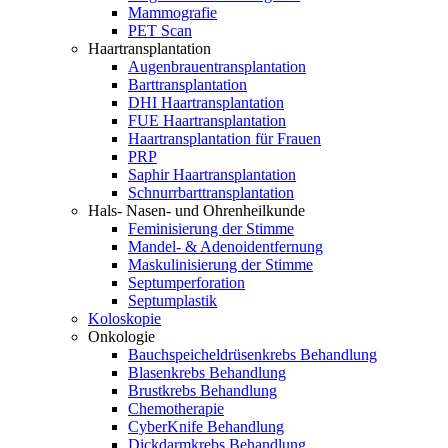
Mammografie
PET Scan
Haartransplantation
Augenbrauentransplantation
Barttransplantation
DHI Haartransplantation
FUE Haartransplantation
Haartransplantation für Frauen
PRP
Saphir Haartransplantation
Schnurrbarttransplantation
Hals- Nasen- und Ohrenheilkunde
Feminisierung der Stimme
Mandel- & Adenoidentfernung
Maskulinisierung der Stimme
Septumperforation
Septumplastik
Koloskopie
Onkologie
Bauchspeicheldrüsenkrebs Behandlung
Blasenkrebs Behandlung
Brustkrebs Behandlung
Chemotherapie
CyberKnife Behandlung
Dickdarmkrebs Behandlung