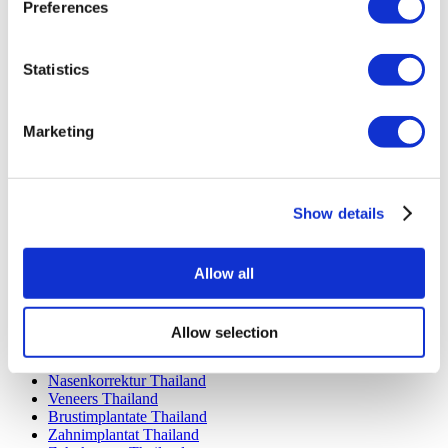
Preferences
Luna Klinik
Istanbul European Center
Dentavivo
Statistics
Dr. Vivo Hair Clinic
YeahSmile
Dr. Implant Dentist
Marketing
Dr. Christian Morales Clinic
Masterpiece Hospital
Kamol Cosmetic Hospital
Beliebte Behandlungen in Mexiko
Show details
Zahnimplantat Mexiko
Bauchstraffung Mexiko
Allow all
Mummy Makeover Mexiko
Brustimplantate Mexiko
Fettabsaugung Mexiko
Allow selection
Beliebte Behandlungen in Thailand
Nasenkorrektur Thailand
Veneers Thailand
Brustimplantate Thailand
Zahnimplantat Thailand