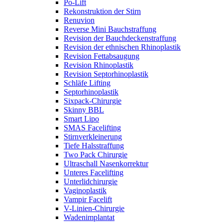
Po-Lift
Rekonstruktion der Stirn
Renuvion
Reverse Mini Bauchstraffung
Revision der Bauchdeckenstraffung
Revision der ethnischen Rhinoplastik
Revision Fettabsaugung
Revision Rhinoplastik
Revision Septorhinoplastik
Schläfe Lifting
Septorhinoplastik
Sixpack-Chirurgie
Skinny BBL
Smart Lipo
SMAS Facelifting
Stirnverkleinerung
Tiefe Halsstraffung
Two Pack Chirurgie
Ultraschall Nasenkorrektur
Unteres Facelifting
Unterlidchirurgie
Vaginoplastik
Vampir Facelift
V-Linien-Chirurgie
Wadenimplantat