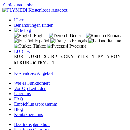
Zurück nach oben
Kostenloses Angebot
Über
Behandlungen finden
English
Deutsch
Romana
Español
Français
Italiano
Türkçe
Русский
EUR - €
EUR - €
USD - $
GBP - £
CNY - ¥
ILS - ₪
JPY - ¥
RON -
lei
RUB - ₽
TRY - TL
Kostenloses Angebot
Wie es Funktioniert
Vor-Op Leitfaden
Über uns
FAQ
Empfehlungsprogramm
Blog
Kontaktiere uns
Haartransplantation
Plastische Chirurgie