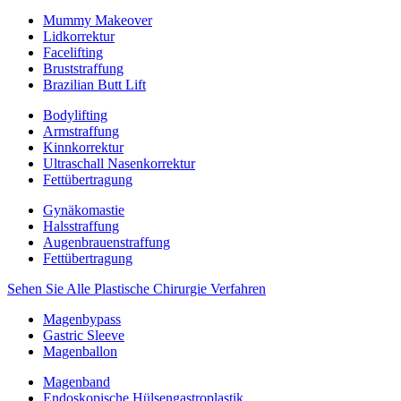
Mummy Makeover
Lidkorrektur
Facelifting
Bruststraffung
Brazilian Butt Lift
Bodylifting
Armstraffung
Kinnkorrektur
Ultraschall Nasenkorrektur
Fettübertragung
Gynäkomastie
Halsstraffung
Augenbrauenstraffung
Fettübertragung
Sehen Sie Alle Plastische Chirurgie Verfahren
Magenbypass
Gastric Sleeve
Magenballon
Magenband
Endoskopische Hülsengastroplastik