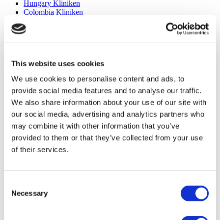
Hungary Kliniken
Colombia Kliniken
Beliebte Behandlungen in Türkei
Gastric Sleeve Türkei
Nasenkorrektur Türkei
Brustimplantate Türkei
This website uses cookies
Brustverkleinerung Türkei
We use cookies to personalise content and ads, to
Gynäkomastie Türkei
Zahnimplantat Türkei
provide social media features and to analyse our traffic.
Veneers Türkei
We also share information about your use of our site with
Zahnkronen Türkei
our social media, advertising and analytics partners who
Fettabsaugung Türkei
Bariatrische Chirurgie Türkei
may combine it with other information that you’ve
Magenbypass Türkei
provided to them or that they’ve collected from your use
Zahnmedizin Türkei
of their services.
Brazilian Butt Lift Türkei
Haartransplantation Türkei
Plastische Chirurgie Türkei
Hollywood Lächeln Türkei
Consent
All-on-6 Türkei
Necessary
Sixpack-Chirurgie Türkei
Selection
All-on-4 Türkei
Beliebte Kliniken