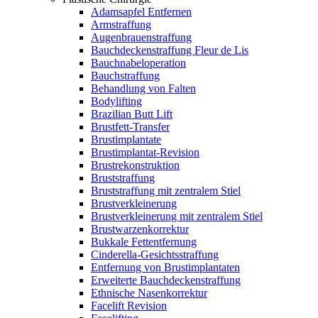
Adamsapfel Entfernen
Armstraffung
Augenbrauenstraffung
Bauchdeckenstraffung Fleur de Lis
Bauchnabeloperation
Bauchstraffung
Behandlung von Falten
Bodylifting
Brazilian Butt Lift
Brustfett-Transfer
Brustimplantate
Brustimplantat-Revision
Brustrekonstruktion
Bruststraffung
Bruststraffung mit zentralem Stiel
Brustverkleinerung
Brustverkleinerung mit zentralem Stiel
Brustwarzenkorrektur
Bukkale Fettentfernung
Cinderella-Gesichtsstraffung
Entfernung von Brustimplantaten
Erweiterte Bauchdeckenstraffung
Ethnische Nasenkorrektur
Facelift Revision