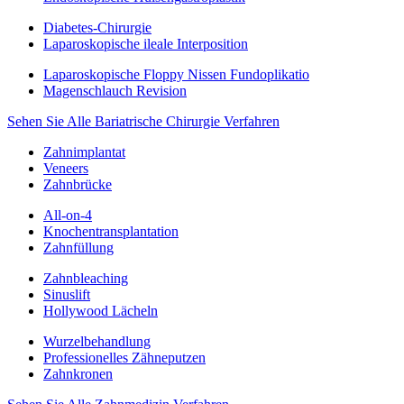
Diabetes-Chirurgie
Laparoskopische ileale Interposition
Laparoskopische Floppy Nissen Fundoplikatio
Magenschlauch Revision
Sehen Sie Alle Bariatrische Chirurgie Verfahren
Zahnimplantat
Veneers
Zahnbrücke
All-on-4
Knochentransplantation
Zahnfüllung
Zahnbleaching
Sinuslift
Hollywood Lächeln
Wurzelbehandlung
Professionelles Zähneputzen
Zahnkronen