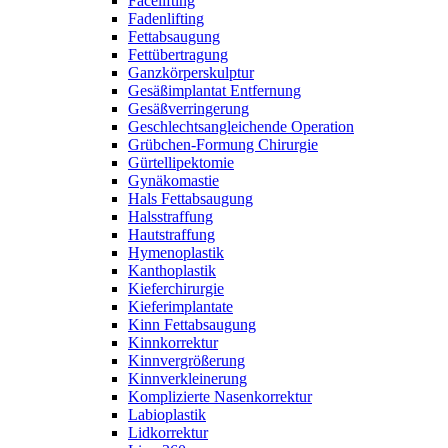
Facelifting
Fadenlifting
Fettabsaugung
Fettübertragung
Ganzkörperskulptur
Gesäßimplantat Entfernung
Gesäßverringerung
Geschlechtsangleichende Operation
Grübchen-Formung Chirurgie
Gürtellipektomie
Gynäkomastie
Hals Fettabsaugung
Halsstraffung
Hautstraffung
Hymenoplastik
Kanthoplastik
Kieferchirurgie
Kieferimplantate
Kinn Fettabsaugung
Kinnkorrektur
Kinnvergrößerung
Kinnverkleinerung
Komplizierte Nasenkorrektur
Labioplastik
Lidkorrektur