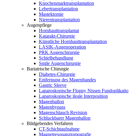
Knochenmarktransplantation
Lebertransplantation
Mastektomie
Nierentransplantation
Augenpflege
Hornhauttransplantat
Katarakt-Chirurgie
Künstliche Hornhauttransplantation
LASIK-Augenoperation
PRK Augenchirurgie
Schielbehandlung
Smile Augenchirurgie
Bariatrische Chirurgie
Diabetes-Chirurgie
Entfernung des Magenbandes
Gastric Sleeve
Laparoskopische Floppy Nissen Fundoplikatio
Laparoskopische ileale Interposition
Magenballon
Magenbypass
Magenschlauch Revision
Schluckbarer Magenballon
Bildgebendes Verfahren
CT-Schichtaufnahme
Magnetresonanztomografie