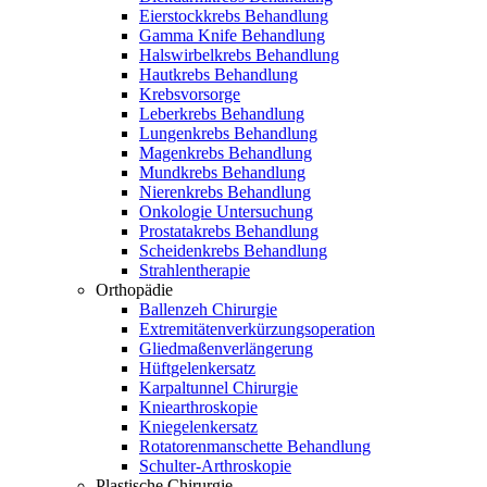
Eierstockkrebs Behandlung
Gamma Knife Behandlung
Halswirbelkrebs Behandlung
Hautkrebs Behandlung
Krebsvorsorge
Leberkrebs Behandlung
Lungenkrebs Behandlung
Magenkrebs Behandlung
Mundkrebs Behandlung
Nierenkrebs Behandlung
Onkologie Untersuchung
Prostatakrebs Behandlung
Scheidenkrebs Behandlung
Strahlentherapie
Orthopädie
Ballenzeh Chirurgie
Extremitätenverkürzungsoperation
Gliedmaßenverlängerung
Hüftgelenkersatz
Karpaltunnel Chirurgie
Kniearthroskopie
Kniegelenkersatz
Rotatorenmanschette Behandlung
Schulter-Arthroskopie
Plastische Chirurgie