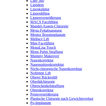
Lipo 360
Lipödem
Liposkulptur
Lippenlifting
Lippenvergrößerung
MACS Facelifting
Mandel-Augen-Chirurgie
Mega-Fettabsaugung
Mentor Brustimplantate
Midface Lift
Mini Facelifting
MonaLisa Touch
Mons Pubis Straffung
Mummy Makeover
Nasenkorrektur
Nasenspitzenkorrektur
Nicht-chirurgische Nasenkorrektur
Nofretete Lift
Oberer Rückenlift
Oberlidchirurgie
Oberschenkelstraffung
Ohrenkorrektur
Penisvergrößerung
Plastische Chirurgie nach Gewichtsverlust
Po-Implantate