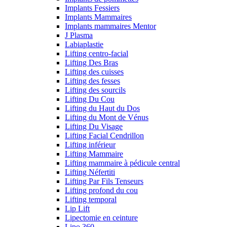
Implants Fessiers
Implants Mammaires
Implants mammaires Mentor
J Plasma
Labiaplastie
Lifting centro-facial
Lifting Des Bras
Lifting des cuisses
Lifting des fesses
Lifting des sourcils
Lifting Du Cou
Lifting du Haut du Dos
Lifting du Mont de Vénus
Lifting Du Visage
Lifting Facial Cendrillon
Lifting inférieur
Lifting Mammaire
Lifting mammaire à pédicule central
Lifting Néfertiti
Lifting Par Fils Tenseurs
Lifting profond du cou
Lifting temporal
Lip Lift
Lipectomie en ceinture
Lipo 360