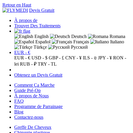
Retour en Haut
Devis Gratuit
À propos de
Trouver Des Traitements
English
Deutsch
Romana
Español
Français
Italiano
Türkçe
Русский
EUR - €
EUR - €
USD - $
GBP - £
CNY - ¥
ILS - ₪
JPY - ¥
RON -
lei
RUB - ₽
TRY - TL
Obtenez un Devis Gratuit
Comment Ça Marche
Guide Pré-Op
À propos de Nous
FAQ
Programme de Parrainage
Blog
Contactez-nous
Greffe De Cheveux
Chirurgie plastique