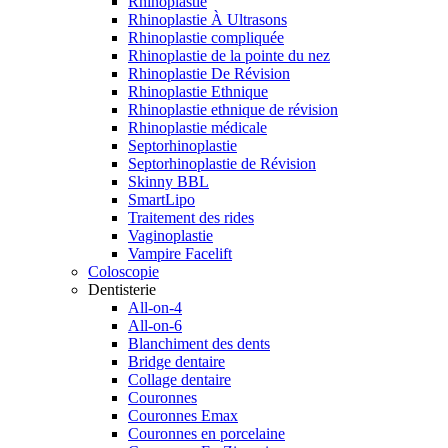
Rhinoplastie
Rhinoplastie À Ultrasons
Rhinoplastie compliquée
Rhinoplastie de la pointe du nez
Rhinoplastie De Révision
Rhinoplastie Ethnique
Rhinoplastie ethnique de révision
Rhinoplastie médicale
Septorhinoplastie
Septorhinoplastie de Révision
Skinny BBL
SmartLipo
Traitement des rides
Vaginoplastie
Vampire Facelift
Coloscopie
Dentisterie
All-on-4
All-on-6
Blanchiment des dents
Bridge dentaire
Collage dentaire
Couronnes
Couronnes Emax
Couronnes en porcelaine