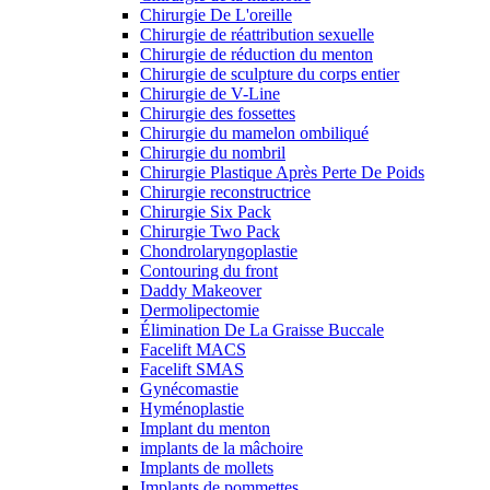
Chirurgie De L'oreille
Chirurgie de réattribution sexuelle
Chirurgie de réduction du menton
Chirurgie de sculpture du corps entier
Chirurgie de V-Line
Chirurgie des fossettes
Chirurgie du mamelon ombiliqué
Chirurgie du nombril
Chirurgie Plastique Après Perte De Poids
Chirurgie reconstructrice
Chirurgie Six Pack
Chirurgie Two Pack
Chondrolaryngoplastie
Contouring du front
Daddy Makeover
Dermolipectomie
Élimination De La Graisse Buccale
Facelift MACS
Facelift SMAS
Gynécomastie
Hyménoplastie
Implant du menton
implants de la mâchoire
Implants de mollets
Implants de pommettes