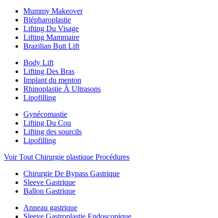
Mummy Makeover
Blépharoplastie
Lifting Du Visage
Lifting Mammaire
Brazilian Butt Lift
Body Lift
Lifting Des Bras
Implant du menton
Rhinoplastie À Ultrasons
Lipofilling
Gynécomastie
Lifting Du Cou
Lifting des sourcils
Lipofilling
Voir Tout Chirurgie plastique Procédures
Chirurgie De Bypass Gastrique
Sleeve Gastrique
Ballon Gastrique
Anneau gastrique
Sleeve Gastroplastie Endoscopique