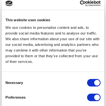
Gynécomastie Turquie
Implants Dentaires Turquie
Facettes Turquie
Couronnes Turquie
Liposuccion Turquie
This website uses cookies
Chirurgie bariatrique Turquie
Chirurgie De Bypass Gastrique Turquie
We use cookies to personalise content and ads, to
Dentisterie Turquie
provide social media features and to analyse our traffic.
Brazilian Butt Lift Turquie
Greffe De Cheveux Turquie
We also share information about your use of our site with
Chirurgie plastique Turquie
our social media, advertising and analytics partners who
Hollywood Smile Turquie
may combine it with other information that you’ve
All-on-6 Turquie
Chirurgie Six Pack Turquie
provided to them or that they’ve collected from your use
All-on-4 Turquie
of their services.
Cliniques Populaires
Clinique Luna
Consent
Istanbul European Clinic
Necessary
Selection
Dentavivo
Dr. Vivo Hair Clinic
YeahSmile
Dr. Implant Dentist
Preferences
Dr. Christian Morales Clinic
Masterpiece Hospital