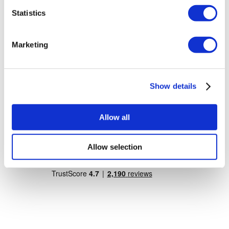
Kamol Cosmetic Hospital
Statistics
Traitements Populaires en Mexique
Implants Dentaires Mexique
Marketing
Abdominoplastie Mexique
Mummy Makeover Mexique
Implants Mammaires Mexique
Liposuccion Mexique
Show details
Traitements Populaires en Thailand
Rhinoplastie Thailand
Allow all
Facettes Thailand
Implants Mammaires Thailand
Implants Dentaires Thailand
Allow selection
Couronnes Thailand