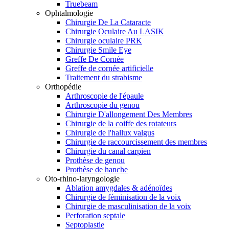
Truebeam
Ophtalmologie
Chirurgie De La Cataracte
Chirurgie Oculaire Au LASIK
Chirurgie oculaire PRK
Chirurgie Smile Eye
Greffe De Cornée
Greffe de cornée artificielle
Traitement du strabisme
Orthopédie
Arthroscopie de l'épaule
Arthroscopie du genou
Chirurgie D'allongement Des Membres
Chirurgie de la coiffe des rotateurs
Chirurgie de l'hallux valgus
Chirurgie de raccourcissement des membres
Chirurgie du canal carpien
Prothèse de genou
Prothèse de hanche
Oto-rhino-laryngologie
Ablation amygdales & adénoïdes
Chirurgie de féminisation de la voix
Chirurgie de masculinisation de la voix
Perforation septale
Septoplastie