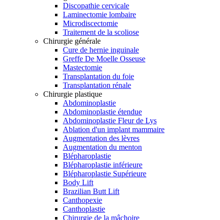
Discopathie cervicale
Laminectomie lombaire
Microdiscectomie
Traitement de la scoliose
Chirurgie générale
Cure de hernie inguinale
Greffe De Moelle Osseuse
Mastectomie
Transplantation du foie
Transplantation rénale
Chirurgie plastique
Abdominoplastie
Abdominoplastie étendue
Abdominoplastie Fleur de Lys
Ablation d'un implant mammaire
Augmentation des lèvres
Augmentation du menton
Blépharoplastie
Blépharoplastie inférieure
Blépharoplastie Supérieure
Body Lift
Brazilian Butt Lift
Canthopexie
Canthoplastie
Chirurgie de la mâchoire