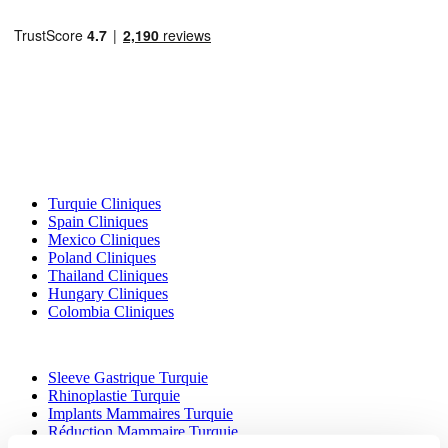
Destinations Populaires
Turquie Cliniques
Spain Cliniques
Mexico Cliniques
Poland Cliniques
Thailand Cliniques
Hungary Cliniques
Colombia Cliniques
Traitements Populaires en Turquie
Sleeve Gastrique Turquie
Rhinoplastie Turquie
Implants Mammaires Turquie
Réduction Mammaire Turquie