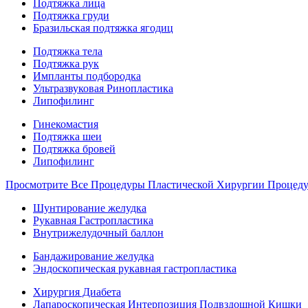
Подтяжка лица
Подтяжка груди
Бразильская подтяжка ягодиц
Подтяжка тела
Подтяжка рук
Импланты подбородка
Ультразвуковая Ринопластика
Липофилинг
Гинекомастия
Подтяжка шеи
Подтяжка бровей
Липофилинг
Просмотрите Все Процедуры Пластической Хирургии Процед
Шунтирование желудка
Рукавная Гастропластика
Внутрижелудочный баллон
Бандажирование желудка
Эндоскопическая рукавная гастропластика
Хирургия Диабета
Лапароскопическая Интерпозиция Подвздошной Кишки