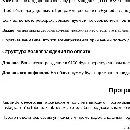
В качестве благодарности за вашу рекомендацию, вы получите во
Чтобы быть допущенным к Программе рефералов Flymedi, вы не д
Если вы делаете реферал, рекомендуемый человек должен подтве
Важно
: направившая сторона должна уведомить нас о том, что пациен
Обратите внимание, что эти вознаграждения применимы только 
Структура вознаграждения по оплате
Для вас:
Ваше вознаграждение в €100 будет переведено вам по
Для вашего реферала:
На общую сумму будет применена скидк
Прогр
Как инфлюенсер, вы также можете получить выгоду от программы
Instagram, YouTube или TikTok, мы хотели бы предложить вам во
Просто поделитесь своим уникальным промо-кодом с вашими подп
На