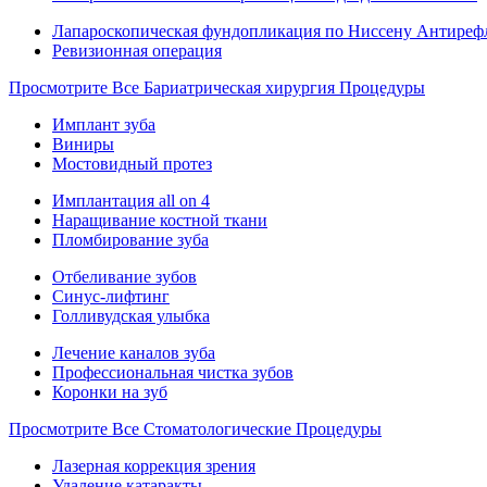
Лапароскопическая фундопликация по Ниссену Антиреф
Ревизионная операция
Просмотрите Все Бариатрическая хирургия Процедуры
Имплант зуба
Виниры
Мостовидный протез
Имплантация all on 4
Наращивание костной ткани
Пломбирование зуба
Отбеливание зубов
Синус-лифтинг
Голливудская улыбка
Лечение каналов зуба
Профессиональная чистка зубов
Коронки на зуб
Просмотрите Все Стоматологические Процедуры
Лазерная коррекция зрения
Удаление катаракты