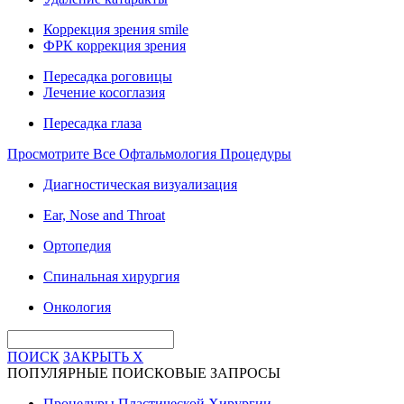
Коррекция зрения smile
ФРК коррекция зрения
Пересадка роговицы
Лечение косоглазия
Пересадка глаза
Просмотрите Все Офтальмология Процедуры
Диагностическая визуализация
Ear, Nose and Throat
Ортопедия
Спинальная хирургия
Онкология
ПОИСК
ЗАКРЫТЬ
X
ПОПУЛЯРНЫЕ ПОИСКОВЫЕ ЗАПРОСЫ
Процедуры Пластической Хирургии