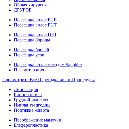
Общая хирургия
ДРУГОЕ
Пересадка волос FUE
Пересадка волос FUT
Пересадка волос DHI
Пересадка бороды
Пересадка бровей
Пересадка усов
Пересадка волос методом Sapphire
Плазмотерапия
Просмотрите Все Пересадка волос Процедуры
Липосакция
Ринопластика
Грудной имплант
Импланты ягодиц
Подтяжка живота
Преображение мамочки
Блефаропластика