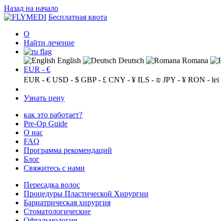
Назад на начало
Бесплатная квота
О
Найти лечение
English
Deutsch
Romana
EUR - €
EUR - €
USD - $
GBP - £
CNY - ¥
ILS - ₪
JPY - ¥
RON - lei
Узнать цену
как это работает?
Pre-Op Guide
О нас
FAQ
Программа рекомендаций
Блог
Свяжитесь с нами
Пересадка волос
Процедуры Пластической Хирургии
Бариатрическая хирургия
Стоматологические
Офтальмология