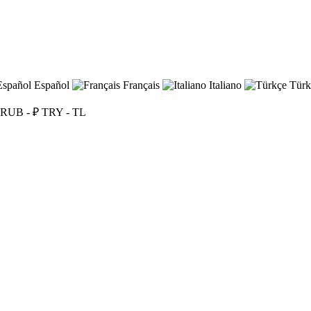
Español
Français
Italiano
Türk
RUB - ₽
TRY - TL