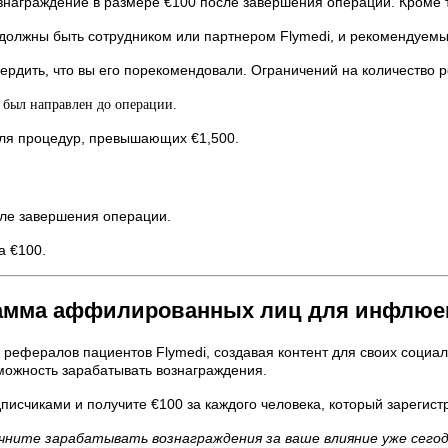
знаграждение в размере €100 после завершения операции. Кроме то
олжны быть сотрудником или партнером Flymedi, и рекомендуемый
рдить, что вы его порекомендовали. Ограничений на количество р
т был направлен до операции.
для процедур, превышающих €1,500.
сле завершения операции.
а €100.
амма аффилированных лиц для инфлюе
 рефералов пациентов Flymedi, создавая контент для своих социа
зможность зарабатывать вознаграждения.
исчиками и получите €100 за каждого человека, который зарегист
чните зарабатывать вознаграждения за ваше влияние уже сегод