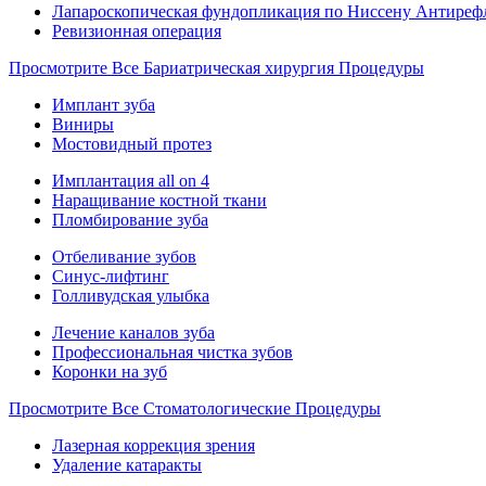
Лапароскопическая фундопликация по Ниссену Антиреф
Ревизионная операция
Просмотрите Все Бариатрическая хирургия Процедуры
Имплант зуба
Виниры
Мостовидный протез
Имплантация all on 4
Наращивание костной ткани
Пломбирование зуба
Отбеливание зубов
Синус-лифтинг
Голливудская улыбка
Лечение каналов зуба
Профессиональная чистка зубов
Коронки на зуб
Просмотрите Все Стоматологические Процедуры
Лазерная коррекция зрения
Удаление катаракты