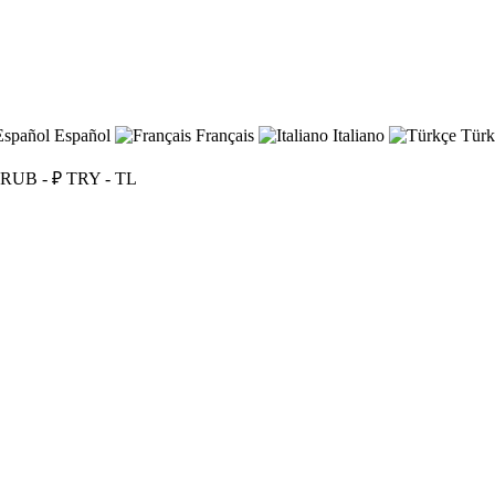
Español
Français
Italiano
Türk
RUB - ₽
TRY - TL