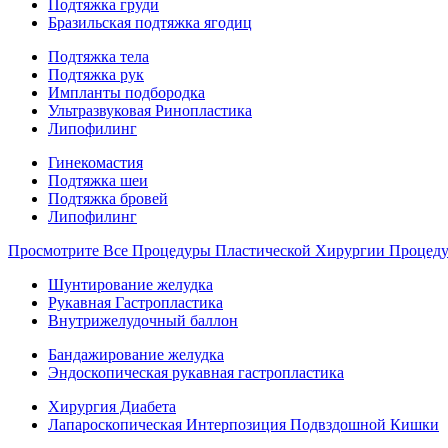
Подтяжка груди
Бразильская подтяжка ягодиц
Подтяжка тела
Подтяжка рук
Импланты подбородка
Ультразвуковая Ринопластика
Липофилинг
Гинекомастия
Подтяжка шеи
Подтяжка бровей
Липофилинг
Просмотрите Все Процедуры Пластической Хирургии Процед
Шунтирование желудка
Рукавная Гастропластика
Внутрижелудочный баллон
Бандажирование желудка
Эндоскопическая рукавная гастропластика
Хирургия Диабета
Лапароскопическая Интерпозиция Подвздошной Кишки