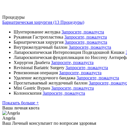
Процедуры
Бариатрическая хирургия (13 Процедуры)
Шунтирование желудка
Запросите, пожалуста
Рукавная Гастропластика
Запросите, пожалуста
Бариатрическая хирургия
Запросите, пожалуста
Внутрижелудочный баллон
Запросите, пожалуста
Лапароскопическая Интерпозиция Подвздошной Кишки
Лапароскопическая фундопликация по Ниссену Антиреф
Хирургия Диабета
Запросите, пожалуста
Revisional Bariatric Surgery
Запросите, пожалуста
Ревизионная операция
Запросите, пожалуста
Удаление желудочного бандажа
Запросите, пожалуста
Проглатываемый желудочный баллон
Запросите, пожалус
Mini Gastric Bypass
Запросите, пожалуста
Колоноскопия
Запросите, пожалуста
Показать больше +
Ваша личная квота
Angela
Ваш Личный консультант по вопросам здоровья