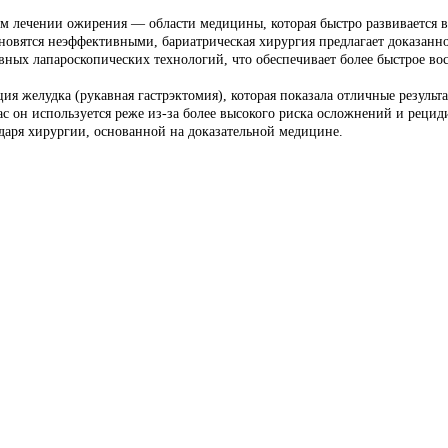
 лечении ожирения — области медицины, которая быстро развивается в о
ановятся неэффективными, бариатрическая хирургия предлагает доказан
ных лапароскопических технологий, что обеспечивает более быстрое во
ия желудка (рукавная гастрэктомия), которая показала отличные результ
с он используется реже из-за более высокого риска осложнений и рецид
даря хирургии, основанной на доказательной медицине.