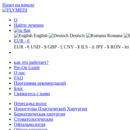
Назад на начало
О
Найти лечение
English
Deutsch
Romana
EUR - €
EUR - €
USD - $
GBP - £
CNY - ¥
ILS - ₪
JPY - ¥
RON - lei
как это работает?
Pre-Op Guide
О нас
FAQ
Программа рекомендаций
Блог
Свяжитесь с нами
Пересадка волос
Процедуры Пластической Хирургии
Бариатрическая хирургия
Стоматологические
Офтальмология
Общая хирургия