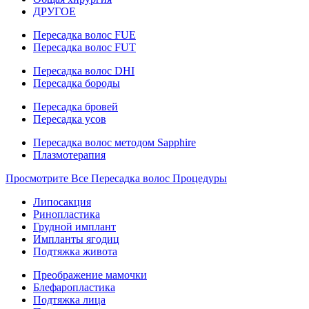
ДРУГОЕ
Пересадка волос FUE
Пересадка волос FUT
Пересадка волос DHI
Пересадка бороды
Пересадка бровей
Пересадка усов
Пересадка волос методом Sapphire
Плазмотерапия
Просмотрите Все Пересадка волос Процедуры
Липосакция
Ринопластика
Грудной имплант
Импланты ягодиц
Подтяжка живота
Преображение мамочки
Блефаропластика
Подтяжка лица