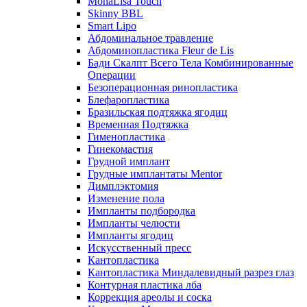
MonaLisa Touch
Skinny BBL
Smart Lipo
Абдоминальное травление
Абдоминопластика Fleur de Lis
Бади Скалпт Всего Тела Комбинированные
Операции
Безоперационная ринопластика
Блефаропластика
Бразильская подтяжка ягодиц
Временная Подтяжка
Гименопластика
Гинекомастия
Грудной имплант
Грудные имплантаты Mentor
Димплэктомия
Изменение пола
Импланты подбородка
Импланты челюсти
Импланты ягодиц
Искусственный пресс
Кантопластика
Кантопластика Миндалевидный разрез глаз
Контурная пластика лба
Коррекция ареолы и соска