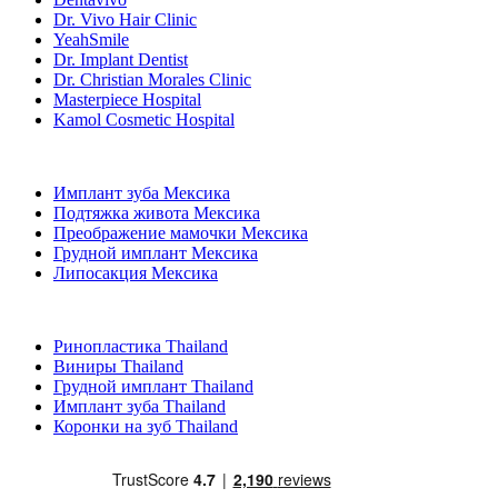
Dr. Vivo Hair Clinic
YeahSmile
Dr. Implant Dentist
Dr. Christian Morales Clinic
Masterpiece Hospital
Kamol Cosmetic Hospital
Популярные виды лечения в Мексика
Имплант зуба Мексика
Подтяжка живота Мексика
Преображение мамочки Мексика
Грудной имплант Мексика
Липосакция Мексика
Популярные виды лечения в Thailand
Ринопластика Thailand
Виниры Thailand
Грудной имплант Thailand
Имплант зуба Thailand
Коронки на зуб Thailand