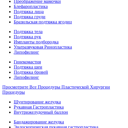
Преображение мамочки
Блефаропластика
Подтяжка лица
Подтяжка груди
Бразильская подтяжка ягодиц
Подтяжка тела
Подтяжка рук
Импланты подбородка
Ультразвуковая Ринопластика
Липофилинг
Гинекомастия
Подтяжка шеи
Подтяжка бровей
Липофилинг
Просмотрите Все Процедуры Пластической Хирургии
Процедуры
Шунтирование желудка
Рукавная Гастропластика
Внутрижелудочный баллон
Бандажирование желудка
Эндоскопическая рукавная гастропластика