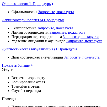
Офтальмология (1 Процедуры)
Офтальмология
Запросите, пожалуста
Ларингооторинология (4 Процедуры)
Септопластика
Запросите, пожалуста
Ларингооторинология
Запросите, пожалуста
Перфорация перегородки носа
Запросите, пожалуста
Удаление миндалин и аденоидов
Запросите, пожалуста
Диагностическая визуализация (1 Процедуры)
Диагностическая визуализация
Запросите, пожалуста
Показать больше +
Услуги
Встреча в аэропорту
Бронирование отеля
Трансфер в отель
Службы перевода
Помещение
Парковка для людей с ограниченными возможностями