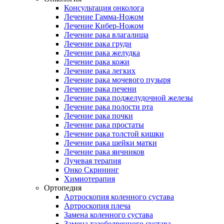
Консультация онколога
Лечение Гамма-Ножом
Лечение Кибер-Ножом
Лечение рака влагалища
Лечение рака груди
Лечение рака желудка
Лечение рака кожи
Лечение рака легких
Лечение рака мочевого пузыря
Лечение рака печени
Лечение рака поджелудочной железы
Лечение рака полости рта
Лечение рака почки
Лечение рака простаты
Лечение рака толстой кишки
Лечение рака шейки матки
Лечение рака яичников
Лучевая терапия
Онко Скрининг
Химиотерапия
Ортопедия
Артроскопия коленного сустава
Артроскопия плеча
Замена коленного сустава
Замена тазобедренного сустава