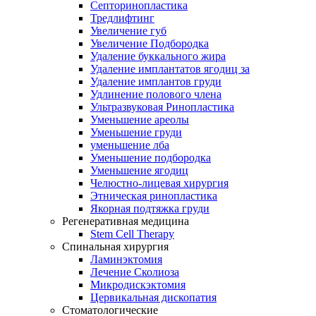
Септоринопластика
Тредлифтинг
Увеличение губ
Увеличение Подбородка
Удаление буккального жира
Удаление имплантатов ягодиц за
Удаление имплантов груди
Удлинение полового члена
Ультразвуковая Ринопластика
Уменьшение ареолы
Уменьшение груди
уменьшение лба
Уменьшение подбородка
Уменьшение ягодиц
Челюстно-лицевая хирургия
Этническая ринопластика
Якорная подтяжка груди
Регенеративная медицина
Stem Cell Therapy
Спинальная хирургия
Ламинэктомия
Лечение Сколиоза
Микродискэктомия
Цервикальная дископатия
Стоматологические