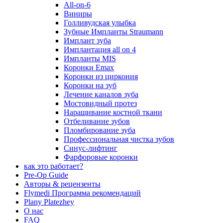
All-on-6
Виниры
Голливудская улыбка
Зубные Импланты Straumann
Имплант зуба
Имплантация all on 4
Импланты MIS
Коронки Emax
Коронки из циркония
Коронки на зуб
Лечение каналов зуба
Мостовидный протез
Наращивание костной ткани
Отбеливание зубов
Пломбирование зуба
Профессиональная чистка зубов
Синус-лифтинг
Фарфоровые коронки
как это работает?
Pre-Op Guide
Авторы & рецензенты
Flymedi Программа рекомендаций
Plany Platezhey
О нас
FAQ