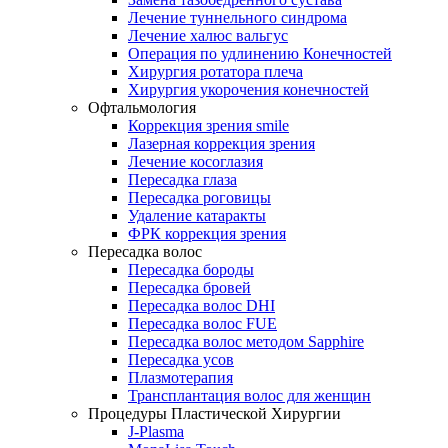
Лечение туннельного синдрома
Лечение халюс вальгус
Операция по удлинению Конечностей
Хирургия ротатора плеча
Хирургия укорочения конечностей
Офтальмология
Коррекция зрения smile
Лазерная коррекция зрения
Лечение косоглазия
Пересадка глаза
Пересадка роговицы
Удаление катаракты
ФРК коррекция зрения
Пересадка волос
Пересадка бороды
Пересадка бровей
Пересадка волос DHI
Пересадка волос FUE
Пересадка волос методом Sapphire
Пересадка усов
Плазмотерапия
Трансплантация волос для женщин
Процедуры Пластической Хирургии
J-Plasma