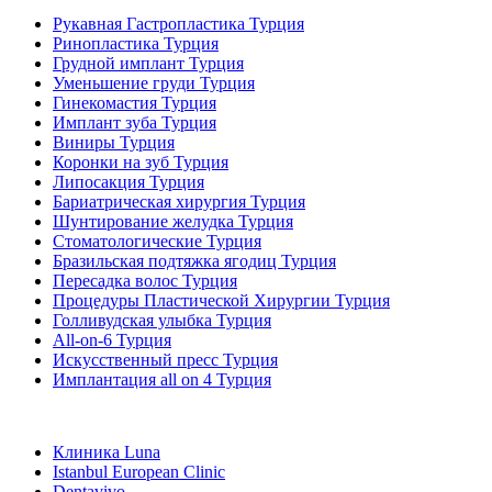
Рукавная Гастропластика Турция
Ринопластика Турция
Грудной имплант Турция
Уменьшение груди Турция
Гинекомастия Турция
Имплант зуба Турция
Виниры Турция
Коронки на зуб Турция
Липосакция Турция
Бариатрическая хирургия Турция
Шунтирование желудка Турция
Стоматологические Турция
Бразильская подтяжка ягодиц Турция
Пересадка волос Турция
Процедуры Пластической Хирургии Турция
Голливудская улыбка Турция
All-on-6 Турция
Искусственный пресс Турция
Имплантация all on 4 Турция
Популярные клиники
Клиника Luna
Istanbul European Clinic
Dentavivo