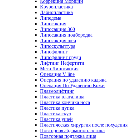
Коррекция Морщин
Круропластика
Лабиопластика
Липедема
Липосакция
Липосакция 360
Липосакция подбородка
Липосакция шеи
Липоскульптура
Липофилинг
Липофилинг груди
Лифтинг Нефертити
Мега Липосакция
Операция V-line
Операция по удалению кадыка
Операция По Удалению Кожи
Плазмолифтинг
Пластика влагалища
Пластика кончика носа
Пластика пупка
Пластика скул
Пластика ушей
Пластическая хирургия после похудения
Повторная абдоминопластика
Повторная подтяжка лица