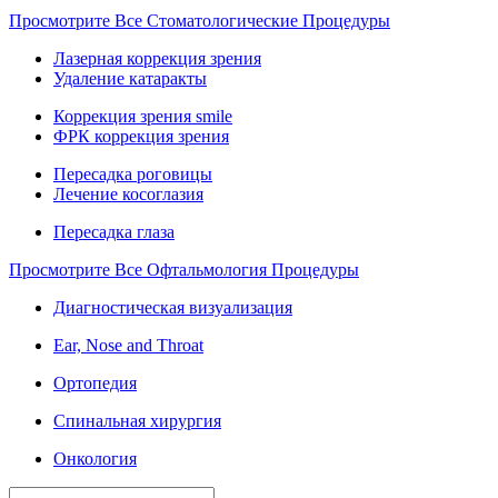
Просмотрите Все Стоматологические Процедуры
Лазерная коррекция зрения
Удаление катаракты
Коррекция зрения smile
ФРК коррекция зрения
Пересадка роговицы
Лечение косоглазия
Пересадка глаза
Просмотрите Все Офтальмология Процедуры
Диагностическая визуализация
Ear, Nose and Throat
Ортопедия
Спинальная хирургия
Онкология