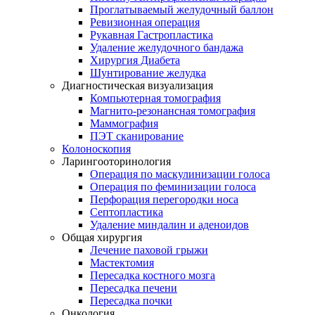
Проглатываемый желудочный баллон
Ревизионная операция
Рукавная Гастропластика
Удаление желудочного бандажа
Хирургия Диабета
Шунтирование желудка
Диагностическая визуализация
Компьютерная томография
Магнито-резонансная томография
Маммография
ПЭТ сканирование
Колоноскопия
Ларингооторинология
Операция по маскулинизации голоса
Операция по феминизации голоса
Перфорация перегородки носа
Септопластика
Удаление миндалин и аденоидов
Общая хирургия
Лечение паховой грыжи
Мастектомия
Пересадка костного мозга
Пересадка печени
Пересадка почки
Онкология