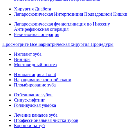
Хирургия Диабета
Лапароскопическая Интерпозиция Подвздошной Кишки
Лапароскопическая фундопликация по Ниссену
Антирефлюксная операция
Ревизионная операция
Просмотрите Все Бариатрическая хирургия Процедуры
Имплант зуба
Виниры
Мостовидный протез
Имплантация all on 4
Наращивание костной ткани
Пломбирование зуба
Отбеливание зубов
Синус-лифтинг
Голливудская улыбка
Лечение каналов зуба
Профессиональная чистка зубов
Коронки на зуб