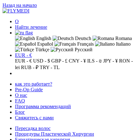
Назад на начало
О
Найти лечение
English
Deutsch
Romana
Español
Français
Italiano
Türkçe
Русский
EUR - €
EUR - €
USD - $
GBP - £
CNY - ¥
ILS - ₪
JPY - ¥
RON -
lei
RUB - ₽
TRY - TL
как это работает?
Pre-Op Guide
О нас
FAQ
Программа рекомендаций
Блог
Свяжитесь с нами
Пересадка волос
Процедуры Пластической Хирургии
Бариатрическая хирургия