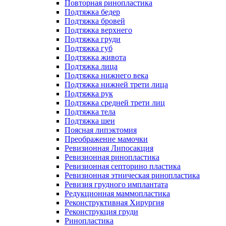
Повторная ринопластика
Подтяжка бедер
Подтяжка бровей
Подтяжка верхнего
Подтяжка груди
Подтяжка губ
Подтяжка живота
Подтяжка лица
Подтяжка нижнего века
Подтяжка нижней трети лица
Подтяжка рук
Подтяжка средней трети лиц
Подтяжка тела
Подтяжка шеи
Поясная липэктомия
Преображение мамочки
Ревизионная Липосакция
Ревизионная ринопластика
Ревизионная септорино пластика
Ревизионная этническая ринопластика
Ревизия грудного имплантата
Редукционная маммопластика
Реконструктивная Хирургия
Реконструкция груди
Ринопластика