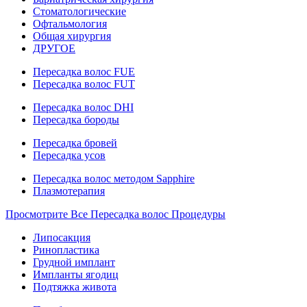
Стоматологические
Офтальмология
Общая хирургия
ДРУГОЕ
Пересадка волос FUE
Пересадка волос FUT
Пересадка волос DHI
Пересадка бороды
Пересадка бровей
Пересадка усов
Пересадка волос методом Sapphire
Плазмотерапия
Просмотрите Все Пересадка волос Процедуры
Липосакция
Ринопластика
Грудной имплант
Импланты ягодиц
Подтяжка живота