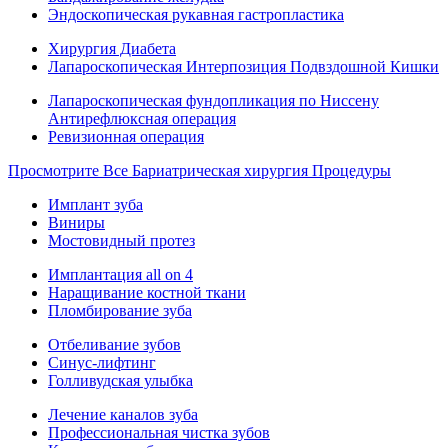
Эндоскопическая рукавная гастропластика
Хирургия Диабета
Лапароскопическая Интерпозиция Подвздошной Кишки
Лапароскопическая фундопликация по Ниссену
Антирефлюксная операция
Ревизионная операция
Просмотрите Все Бариатрическая хирургия Процедуры
Имплант зуба
Виниры
Мостовидный протез
Имплантация all on 4
Наращивание костной ткани
Пломбирование зуба
Отбеливание зубов
Синус-лифтинг
Голливудская улыбка
Лечение каналов зуба
Профессиональная чистка зубов