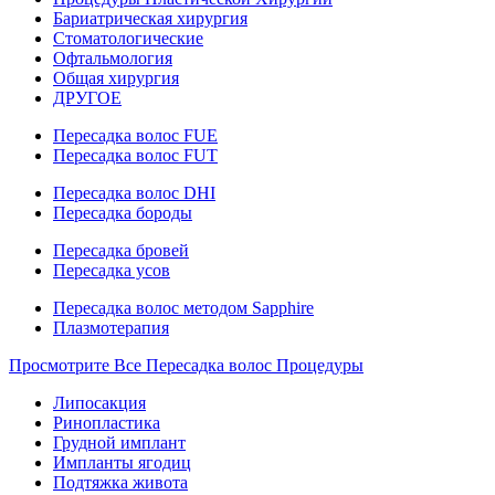
Бариатрическая хирургия
Стоматологические
Офтальмология
Общая хирургия
ДРУГОЕ
Пересадка волос FUE
Пересадка волос FUT
Пересадка волос DHI
Пересадка бороды
Пересадка бровей
Пересадка усов
Пересадка волос методом Sapphire
Плазмотерапия
Просмотрите Все Пересадка волос Процедуры
Липосакция
Ринопластика
Грудной имплант
Импланты ягодиц
Подтяжка живота