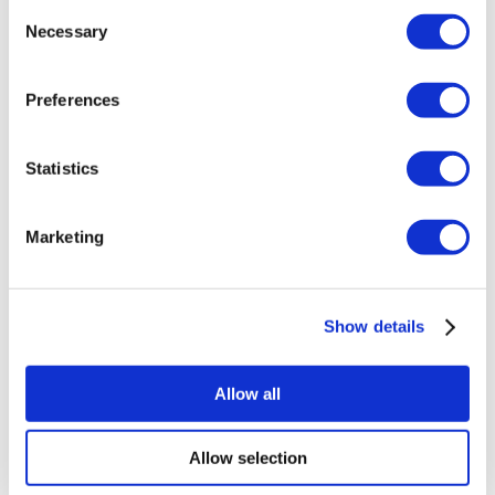
Consent
Добавьте свою клинику
Necessary
Selection
Preferences
Statistics
Популярные направления
Marketing
Турция Клиники
Spain Клиники
Mexico Клиники
Poland Клиники
Show details
Thailand Клиники
Hungary Клиники
Colombia Клиники
Allow all
Популярные виды лечения в Турция
Рукавная Гастропластика Турция
Allow selection
Ринопластика Турция
Грудной имплант Турция