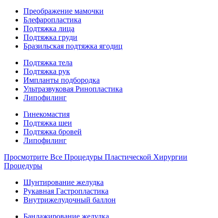
Преображение мамочки
Блефаропластика
Подтяжка лица
Подтяжка груди
Бразильская подтяжка ягодиц
Подтяжка тела
Подтяжка рук
Импланты подбородка
Ультразвуковая Ринопластика
Липофилинг
Гинекомастия
Подтяжка шеи
Подтяжка бровей
Липофилинг
Просмотрите Все Процедуры Пластической Хирургии
Процедуры
Шунтирование желудка
Рукавная Гастропластика
Внутрижелудочный баллон
Бандажирование желудка