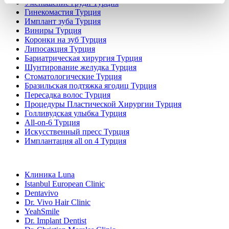
Уменьшение груди Турция
Гинекомастия Турция
Имплант зуба Турция
Виниры Турция
Коронки на зуб Турция
Липосакция Турция
Бариатрическая хирургия Турция
Шунтирование желудка Турция
Стоматологические Турция
Бразильская подтяжка ягодиц Турция
Пересадка волос Турция
Процедуры Пластической Хирургии Турция
Голливудская улыбка Турция
All-on-6 Турция
Искусственный пресс Турция
Имплантация all on 4 Турция
Популярные клиники
Клиника Luna
Istanbul European Clinic
Dentavivo
Dr. Vivo Hair Clinic
YeahSmile
Dr. Implant Dentist