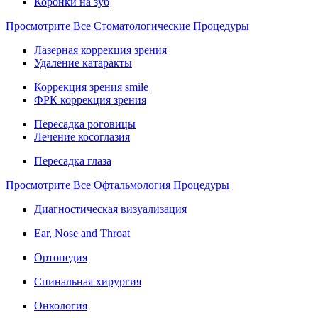
Коронки на зуб
Просмотрите Все Стоматологические Процедуры
Лазерная коррекция зрения
Удаление катаракты
Коррекция зрения smile
ФРК коррекция зрения
Пересадка роговицы
Лечение косоглазия
Пересадка глаза
Просмотрите Все Офтальмология Процедуры
Диагностическая визуализация
Ear, Nose and Throat
Ортопедия
Спинальная хирургия
Онкология