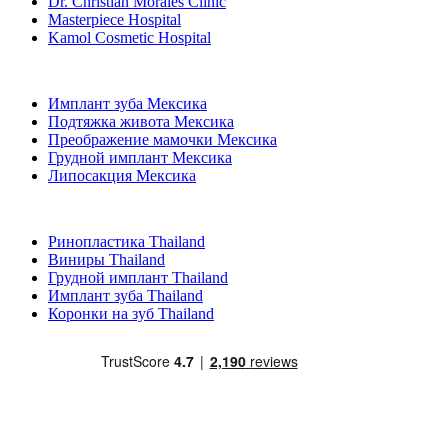
Dr. Christian Morales Clinic
Masterpiece Hospital
Kamol Cosmetic Hospital
Популярные виды лечения в Мексика
Имплант зуба Мексика
Подтяжка живота Мексика
Преображение мамочки Мексика
Грудной имплант Мексика
Липосакция Мексика
Популярные виды лечения в Thailand
Ринопластика Thailand
Виниры Thailand
Грудной имплант Thailand
Имплант зуба Thailand
Коронки на зуб Thailand