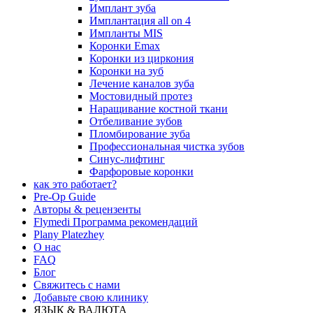
Имплант зуба
Имплантация all on 4
Импланты MIS
Коронки Emax
Коронки из циркония
Коронки на зуб
Лечение каналов зуба
Мостовидный протез
Наращивание костной ткани
Отбеливание зубов
Пломбирование зуба
Профессиональная чистка зубов
Синус-лифтинг
Фарфоровые коронки
как это работает?
Pre-Op Guide
Авторы & рецензенты
Flymedi Программа рекомендаций
Plany Platezhey
О нас
FAQ
Блог
Свяжитесь с нами
Добавьте свою клинику
ЯЗЫК & ВАЛЮТА