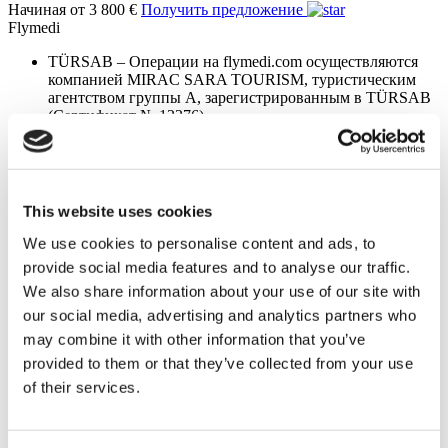
Начиная от 3 800 €
Получить предложение
Flymedi
TÜRSAB – Операции на flymedi.com осуществляются
компанией MIRAC SARA TOURISM, туристическим
агентством группы A, зарегистрированным в TÜRSAB
(Сертификат № 12276).
Все процедуры проводятся в сертифицированном
медицинском учреждении, специализирующемся на
медицинском туризме.
This website uses cookies
О нас
как это работает?
We use cookies to personalise content and ads, to
Pre-Op Guide
provide social media features and to analyse our traffic.
Авторы & рецензенты
We also share information about your use of our site with
Flymedi Программа рекомендаций
Plany Platezhey
our social media, advertising and analytics partners who
Карьера
may combine it with other information that you’ve
FAQ
provided to them or that they’ve collected from your use
Блог
Политика Конфиденциальности
of their services.
Условия и Положения
Политика отмены
Свяжитесь с нами