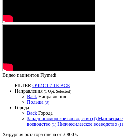
Видео пациентов Flymedi
FILTER
ОЧИСТИТЕ ВСЕ
Направления
(1 Opt. Selected)
Back
Направления
Польша
(3)
Города
Back
Города
Западнопоморское воеводство
Мазовецкое
(1)
воеводство
Нижнесилезское воеводство
(1)
(1)
Хирургия ротатора плеча
от 3 800 €