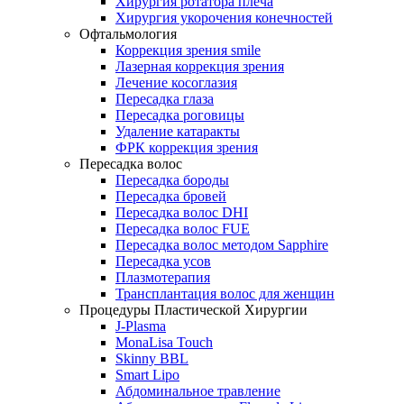
Хирургия ротатора плеча
Хирургия укорочения конечностей
Офтальмология
Коррекция зрения smile
Лазерная коррекция зрения
Лечение косоглазия
Пересадка глаза
Пересадка роговицы
Удаление катаракты
ФРК коррекция зрения
Пересадка волос
Пересадка бороды
Пересадка бровей
Пересадка волос DHI
Пересадка волос FUE
Пересадка волос методом Sapphire
Пересадка усов
Плазмотерапия
Трансплантация волос для женщин
Процедуры Пластической Хирургии
J-Plasma
MonaLisa Touch
Skinny BBL
Smart Lipo
Абдоминальное травление