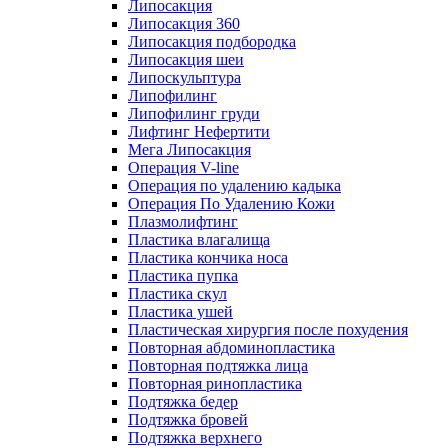
Липосакция
Липосакция 360
Липосакция подбородка
Липосакция шеи
Липоскульптура
Липофилинг
Липофилинг груди
Лифтинг Нефертити
Мега Липосакция
Операция V-line
Операция по удалению кадыка
Операция По Удалению Кожи
Плазмолифтинг
Пластика влагалища
Пластика кончика носа
Пластика пупка
Пластика скул
Пластика ушей
Пластическая хирургия после похудения
Повторная абдоминопластика
Повторная подтяжка лица
Повторная ринопластика
Подтяжка бедер
Подтяжка бровей
Подтяжка верхнего