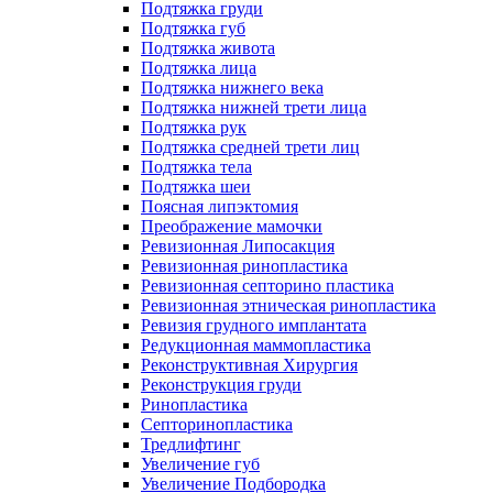
Подтяжка груди
Подтяжка губ
Подтяжка живота
Подтяжка лица
Подтяжка нижнего века
Подтяжка нижней трети лица
Подтяжка рук
Подтяжка средней трети лиц
Подтяжка тела
Подтяжка шеи
Поясная липэктомия
Преображение мамочки
Ревизионная Липосакция
Ревизионная ринопластика
Ревизионная септорино пластика
Ревизионная этническая ринопластика
Ревизия грудного имплантата
Редукционная маммопластика
Реконструктивная Хирургия
Реконструкция груди
Ринопластика
Септоринопластика
Тредлифтинг
Увеличение губ
Увеличение Подбородка