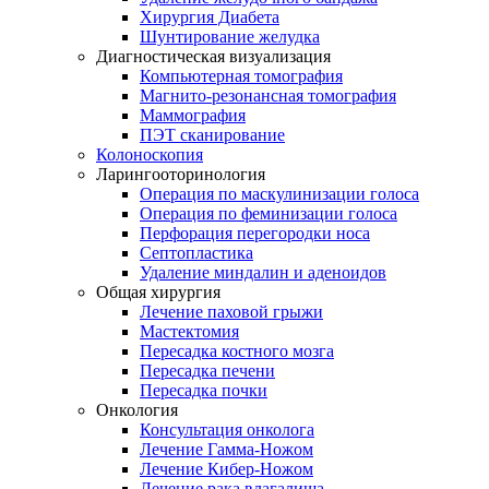
Хирургия Диабета
Шунтирование желудка
Диагностическая визуализация
Компьютерная томография
Магнито-резонансная томография
Маммография
ПЭТ сканирование
Колоноскопия
Ларингооторинология
Операция по маскулинизации голоса
Операция по феминизации голоса
Перфорация перегородки носа
Септопластика
Удаление миндалин и аденоидов
Общая хирургия
Лечение паховой грыжи
Мастектомия
Пересадка костного мозга
Пересадка печени
Пересадка почки
Онкология
Консультация онколога
Лечение Гамма-Ножом
Лечение Кибер-Ножом
Лечение рака влагалища