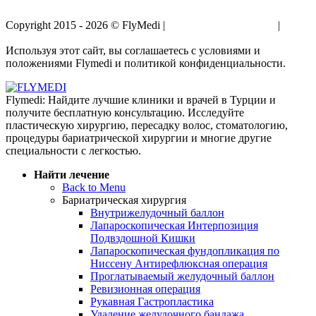
Copyright 2015 - 2026 © FlyMedi |
Условия и Положения
|
Политика Конфиденциальности
Используя этот сайт, вы соглашаетесь с условиями и
положениями Flymedi и политикой конфиденциальности.
Flymedi: Найдите лучшие клиники и врачей в Турции и
получите бесплатную консультацию. Исследуйте
пластическую хирургию, пересадку волос, стоматологию,
процедуры бариатрической хирургии и многие другие
специальности с легкостью.
Найти лечение
Back to Menu
Бариатрическая хирургия
Внутрижелудочный баллон
Лапароскопическая Интерпозиция
Подвздошной Кишки
Лапароскопическая фундопликация по
Ниссену Антирефлюксная операция
Проглатываемый желудочный баллон
Ревизионная операция
Рукавная Гастропластика
Удаление желудочного бандажа