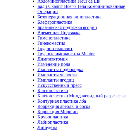
Абдоминопластика Fleur de Lis
Бади Скалпт Всего Тела Комбинированные
Операции
Безоперационная ринопластика
Блефаропластика
Бразильская подтяжка ягодиц
Временная Подтяжка
Гименопластика
Гинекомастия
Грудной имплант
Грудные имплантаты Mentor
Димплэктомия
Изменение пола
Импланты подбородка
Импланты челюсти
Импланты ягодиц
Искусственный пресс
Кантопластика
Кантопластика Миндалевидный разрез глаз
Контурная пластика лба
Коррекция ареолы и соска
Коррекция Морщин
Круропластика
Лабиопластика
Липедема