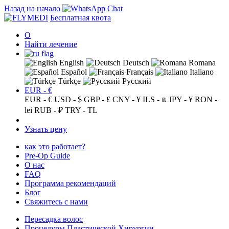
Назад на начало
Бесплатная квота
О
Найти лечение
English
Deutsch
Romana
Español
Français
Italiano
Türkçe
Русский
EUR - €
EUR - €
USD - $
GBP - £
CNY - ¥
ILS - ₪
JPY - ¥
RON -
lei
RUB - ₽
TRY - TL
Узнать цену
как это работает?
Pre-Op Guide
О нас
FAQ
Программа рекомендаций
Блог
Свяжитесь с нами
Пересадка волос
Процедуры Пластической Хирургии