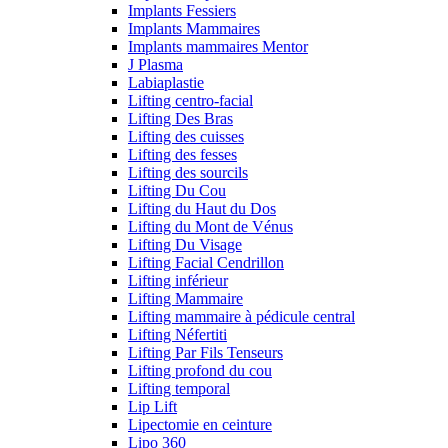
Implants Fessiers
Implants Mammaires
Implants mammaires Mentor
J Plasma
Labiaplastie
Lifting centro-facial
Lifting Des Bras
Lifting des cuisses
Lifting des fesses
Lifting des sourcils
Lifting Du Cou
Lifting du Haut du Dos
Lifting du Mont de Vénus
Lifting Du Visage
Lifting Facial Cendrillon
Lifting inférieur
Lifting Mammaire
Lifting mammaire à pédicule central
Lifting Néfertiti
Lifting Par Fils Tenseurs
Lifting profond du cou
Lifting temporal
Lip Lift
Lipectomie en ceinture
Lipo 360