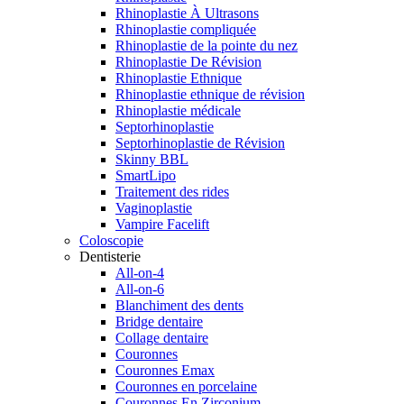
Rhinoplastie À Ultrasons
Rhinoplastie compliquée
Rhinoplastie de la pointe du nez
Rhinoplastie De Révision
Rhinoplastie Ethnique
Rhinoplastie ethnique de révision
Rhinoplastie médicale
Septorhinoplastie
Septorhinoplastie de Révision
Skinny BBL
SmartLipo
Traitement des rides
Vaginoplastie
Vampire Facelift
Coloscopie
Dentisterie
All-on-4
All-on-6
Blanchiment des dents
Bridge dentaire
Collage dentaire
Couronnes
Couronnes Emax
Couronnes en porcelaine
Couronnes En Zirconium