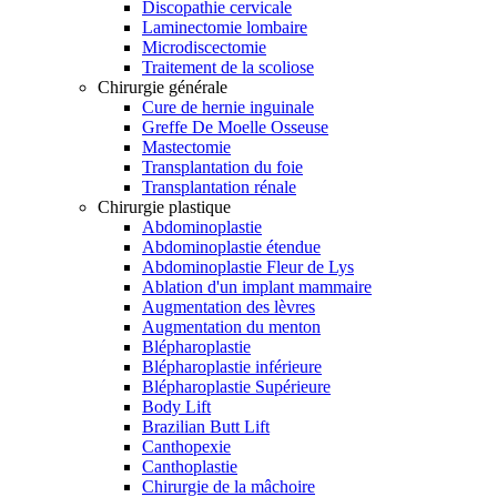
Discopathie cervicale
Laminectomie lombaire
Microdiscectomie
Traitement de la scoliose
Chirurgie générale
Cure de hernie inguinale
Greffe De Moelle Osseuse
Mastectomie
Transplantation du foie
Transplantation rénale
Chirurgie plastique
Abdominoplastie
Abdominoplastie étendue
Abdominoplastie Fleur de Lys
Ablation d'un implant mammaire
Augmentation des lèvres
Augmentation du menton
Blépharoplastie
Blépharoplastie inférieure
Blépharoplastie Supérieure
Body Lift
Brazilian Butt Lift
Canthopexie
Canthoplastie
Chirurgie de la mâchoire