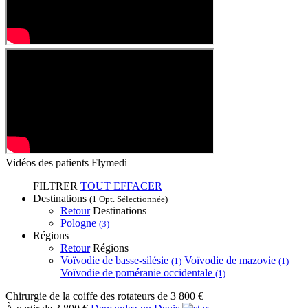
Vidéos des patients Flymedi
FILTRER
TOUT EFFACER
Destinations
(1 Opt. Sélectionnée)
Retour
Destinations
Pologne
(3)
Régions
Retour
Régions
Voïvodie de basse-silésie
Voïvodie de mazovie
(1)
(1)
Voïvodie de poméranie occidentale
(1)
Chirurgie de la coiffe des rotateurs
de 3 800 €