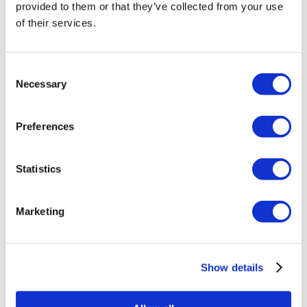
provided to them or that they’ve collected from your use
of their services.
Consent
Necessary
Selection
Destinations Populaires
Preferences
Turquie Cliniques
Spain Cliniques
Mexico Cliniques
Statistics
Poland Cliniques
Thailand Cliniques
Hungary Cliniques
Colombia Cliniques
Marketing
Traitements Populaires en Turquie
Sleeve Gastrique Turquie
Show details
Rhinoplastie Turquie
Implants Mammaires Turquie
Réduction Mammaire Turquie
Gynécomastie Turquie