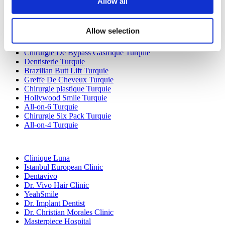
Allow all
Implants Dentaires Turquie
Facettes Turquie
Couronnes Turquie
Allow selection
Liposuccion Turquie
Chirurgie bariatrique Turquie
Chirurgie De Bypass Gastrique Turquie
Dentisterie Turquie
Brazilian Butt Lift Turquie
Greffe De Cheveux Turquie
Chirurgie plastique Turquie
Hollywood Smile Turquie
All-on-6 Turquie
Chirurgie Six Pack Turquie
All-on-4 Turquie
Cliniques Populaires
Clinique Luna
Istanbul European Clinic
Dentavivo
Dr. Vivo Hair Clinic
YeahSmile
Dr. Implant Dentist
Dr. Christian Morales Clinic
Masterpiece Hospital