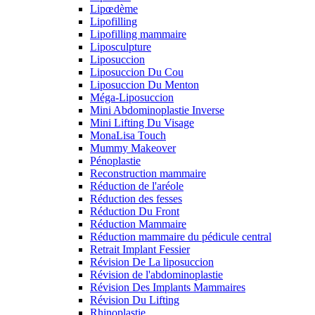
Lipœdème
Lipofilling
Lipofilling mammaire
Liposculpture
Liposuccion
Liposuccion Du Cou
Liposuccion Du Menton
Méga-Liposuccion
Mini Abdominoplastie Inverse
Mini Lifting Du Visage
MonaLisa Touch
Mummy Makeover
Pénoplastie
Reconstruction mammaire
Réduction de l'aréole
Réduction des fesses
Réduction Du Front
Réduction Mammaire
Réduction mammaire du pédicule central
Retrait Implant Fessier
Révision De La liposuccion
Révision de l'abdominoplastie
Révision Des Implants Mammaires
Révision Du Lifting
Rhinoplastie