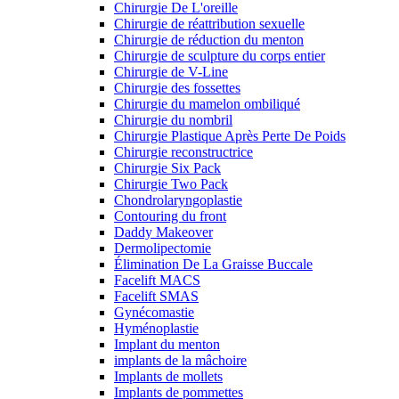
Chirurgie De L'oreille
Chirurgie de réattribution sexuelle
Chirurgie de réduction du menton
Chirurgie de sculpture du corps entier
Chirurgie de V-Line
Chirurgie des fossettes
Chirurgie du mamelon ombiliqué
Chirurgie du nombril
Chirurgie Plastique Après Perte De Poids
Chirurgie reconstructrice
Chirurgie Six Pack
Chirurgie Two Pack
Chondrolaryngoplastie
Contouring du front
Daddy Makeover
Dermolipectomie
Élimination De La Graisse Buccale
Facelift MACS
Facelift SMAS
Gynécomastie
Hyménoplastie
Implant du menton
implants de la mâchoire
Implants de mollets
Implants de pommettes