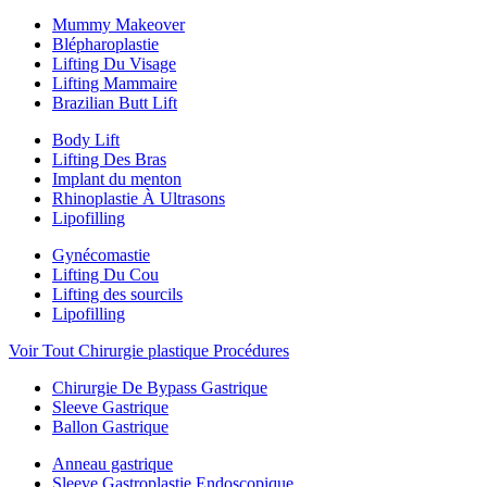
Mummy Makeover
Blépharoplastie
Lifting Du Visage
Lifting Mammaire
Brazilian Butt Lift
Body Lift
Lifting Des Bras
Implant du menton
Rhinoplastie À Ultrasons
Lipofilling
Gynécomastie
Lifting Du Cou
Lifting des sourcils
Lipofilling
Voir Tout Chirurgie plastique Procédures
Chirurgie De Bypass Gastrique
Sleeve Gastrique
Ballon Gastrique
Anneau gastrique
Sleeve Gastroplastie Endoscopique