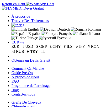
Retour en Haut
Devis Gratuit
À propos de
Trouver Des Traitements
English
Deutsch
Romana
Español
Français
Italiano
Türkçe
Русский
EUR - €
EUR - €
USD - $
GBP - £
CNY - ¥
ILS - ₪
JPY - ¥
RON -
lei
RUB - ₽
TRY - TL
Obtenez un Devis Gratuit
Comment Ça Marche
Guide Pré-Op
À propos de Nous
FAQ
Programme de Parrainage
Blog
Contactez-nous
Greffe De Cheveux
Chirurgie plastique