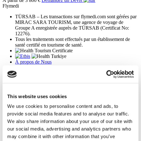
À partir de 3 800 €
Demandez un Devis
Flymedi
TÜRSAB – Les transactions sur flymedi.com sont gérées par
MIRAC SARA TOURISM, une agence de voyage de
Groupe A enregistrée auprès de TÜRSAB (Certificat No:
12276).
Tous les traitements sont effectués par un établissement de
santé certifié en tourisme de santé.
À propos de Nous
Comment Ça Marche
Guide Pré-Op
Auteurs & évaluateurs
Flymedi Programme de Parrainage
Plans De Paiement
Carrières
This website uses cookies
FAQ
We use cookies to personalise content and ads, to
Blog
Politique de confidentialité
provide social media features and to analyse our traffic.
Termes et conditions
We also share information about your use of our site with
Politique d'annulation
our social media, advertising and analytics partners who
Contactez-nous
Ajoutez votre clinique
may combine it with other information that you’ve