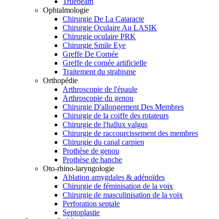
Truebeam
Ophtalmologie
Chirurgie De La Cataracte
Chirurgie Oculaire Au LASIK
Chirurgie oculaire PRK
Chirurgie Smile Eye
Greffe De Cornée
Greffe de cornée artificielle
Traitement du strabisme
Orthopédie
Arthroscopie de l'épaule
Arthroscopie du genou
Chirurgie D'allongement Des Membres
Chirurgie de la coiffe des rotateurs
Chirurgie de l'hallux valgus
Chirurgie de raccourcissement des membres
Chirurgie du canal carpien
Prothèse de genou
Prothèse de hanche
Oto-rhino-laryngologie
Ablation amygdales & adénoïdes
Chirurgie de féminisation de la voix
Chirurgie de masculinisation de la voix
Perforation septale
Septoplastie