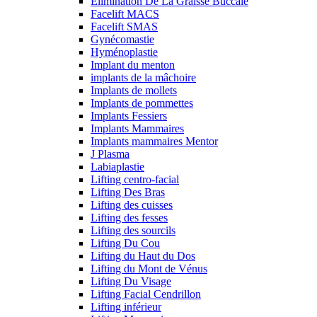
Élimination De La Graisse Buccale
Facelift MACS
Facelift SMAS
Gynécomastie
Hyménoplastie
Implant du menton
implants de la mâchoire
Implants de mollets
Implants de pommettes
Implants Fessiers
Implants Mammaires
Implants mammaires Mentor
J Plasma
Labiaplastie
Lifting centro-facial
Lifting Des Bras
Lifting des cuisses
Lifting des fesses
Lifting des sourcils
Lifting Du Cou
Lifting du Haut du Dos
Lifting du Mont de Vénus
Lifting Du Visage
Lifting Facial Cendrillon
Lifting inférieur