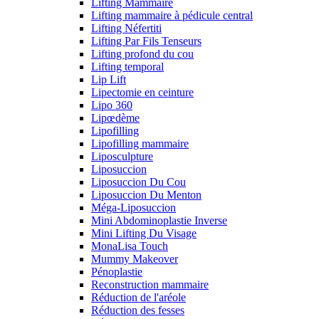
Lifting Mammaire
Lifting mammaire à pédicule central
Lifting Néfertiti
Lifting Par Fils Tenseurs
Lifting profond du cou
Lifting temporal
Lip Lift
Lipectomie en ceinture
Lipo 360
Lipœdème
Lipofilling
Lipofilling mammaire
Liposculpture
Liposuccion
Liposuccion Du Cou
Liposuccion Du Menton
Méga-Liposuccion
Mini Abdominoplastie Inverse
Mini Lifting Du Visage
MonaLisa Touch
Mummy Makeover
Pénoplastie
Reconstruction mammaire
Réduction de l'aréole
Réduction des fesses