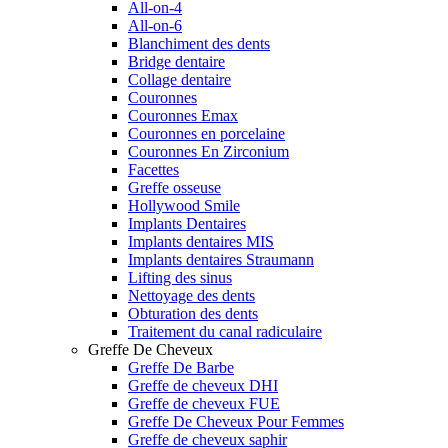
All-on-4
All-on-6
Blanchiment des dents
Bridge dentaire
Collage dentaire
Couronnes
Couronnes Emax
Couronnes en porcelaine
Couronnes En Zirconium
Facettes
Greffe osseuse
Hollywood Smile
Implants Dentaires
Implants dentaires MIS
Implants dentaires Straumann
Lifting des sinus
Nettoyage des dents
Obturation des dents
Traitement du canal radiculaire
Greffe De Cheveux
Greffe De Barbe
Greffe de cheveux DHI
Greffe de cheveux FUE
Greffe De Cheveux Pour Femmes
Greffe de cheveux saphir