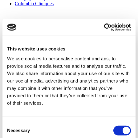
Colombia Cliniques
Traitements Populaires en Turquie
Sleeve Gastrique Turquie
Rhinoplastie Turquie
Implants Mammaires Turquie
Réduction Mammaire Turquie
Gynécomastie Turquie
This website uses cookies
Implants Dentaires Turquie
Facettes Turquie
We use cookies to personalise content and ads, to
Couronnes Turquie
provide social media features and to analyse our traffic.
Liposuccion Turquie
We also share information about your use of our site with
Chirurgie bariatrique Turquie
Chirurgie De Bypass Gastrique Turquie
our social media, advertising and analytics partners who
Dentisterie Turquie
may combine it with other information that you’ve
Brazilian Butt Lift Turquie
provided to them or that they’ve collected from your use
Greffe De Cheveux Turquie
Chirurgie plastique Turquie
of their services.
Hollywood Smile Turquie
All-on-6 Turquie
Chirurgie Six Pack Turquie
All-on-4 Turquie
Consent
Necessary
Selection
Cliniques Populaires