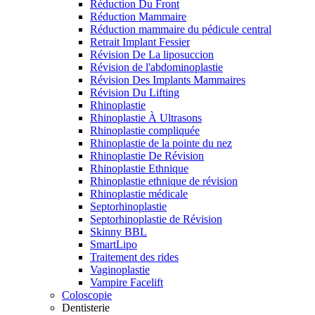
Réduction Du Front
Réduction Mammaire
Réduction mammaire du pédicule central
Retrait Implant Fessier
Révision De La liposuccion
Révision de l'abdominoplastie
Révision Des Implants Mammaires
Révision Du Lifting
Rhinoplastie
Rhinoplastie À Ultrasons
Rhinoplastie compliquée
Rhinoplastie de la pointe du nez
Rhinoplastie De Révision
Rhinoplastie Ethnique
Rhinoplastie ethnique de révision
Rhinoplastie médicale
Septorhinoplastie
Septorhinoplastie de Révision
Skinny BBL
SmartLipo
Traitement des rides
Vaginoplastie
Vampire Facelift
Coloscopie
Dentisterie