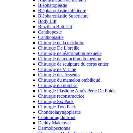
Blépharoplastie
Blépharoplastie inférieure
Blépharoplastie Supérieure
Body Lift
Brazilian Butt Lift
Canthopexie
Canthoplastie
Chirurgie de la mâchoire
Chirurgie De L'oreille
Chirurgie de réattribution sexuelle
Chirurgie de réduction du menton
Chirurgie de sculpture du corps entier
Chirurgie de V-Line
Chirurgie des fossettes
Chirurgie du mamelon ombiliqué
Chirurgie du nombril
Chirurgie Plastique Après Perte De Poids
Chirurgie reconstructrice
Chirurgie Six Pack
Chirurgie Two Pack
Chondrolaryngoplastie
Contouring du front
Daddy Makeover
Dermolipectomie