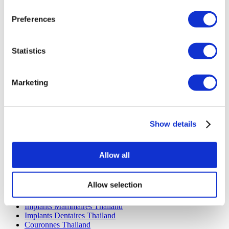
Clinique Luna
Preferences
Istanbul European Clinic
Dentavivo
Dr. Vivo Hair Clinic
YeahSmile
Statistics
Dr. Implant Dentist
Dr. Christian Morales Clinic
Masterpiece Hospital
Marketing
Kamol Cosmetic Hospital
Traitements Populaires en Mexique
Implants Dentaires Mexique
Show details
Abdominoplastie Mexique
Mummy Makeover Mexique
Implants Mammaires Mexique
Liposuccion Mexique
Allow all
Traitements Populaires en Thailand
Allow selection
Rhinoplastie Thailand
Facettes Thailand
Implants Mammaires Thailand
Implants Dentaires Thailand
Couronnes Thailand