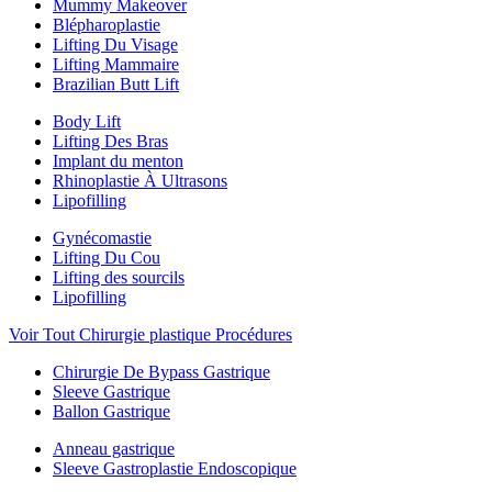
Mummy Makeover
Blépharoplastie
Lifting Du Visage
Lifting Mammaire
Brazilian Butt Lift
Body Lift
Lifting Des Bras
Implant du menton
Rhinoplastie À Ultrasons
Lipofilling
Gynécomastie
Lifting Du Cou
Lifting des sourcils
Lipofilling
Voir Tout Chirurgie plastique Procédures
Chirurgie De Bypass Gastrique
Sleeve Gastrique
Ballon Gastrique
Anneau gastrique
Sleeve Gastroplastie Endoscopique