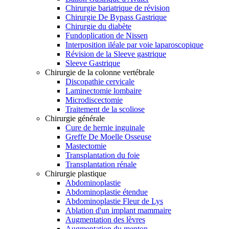
Chirurgie bariatrique de révision
Chirurgie De Bypass Gastrique
Chirurgie du diabète
Fundoplication de Nissen
Interposition iléale par voie laparoscopique
Révision de la Sleeve gastrique
Sleeve Gastrique
Chirurgie de la colonne vertébrale
Discopathie cervicale
Laminectomie lombaire
Microdiscectomie
Traitement de la scoliose
Chirurgie générale
Cure de hernie inguinale
Greffe De Moelle Osseuse
Mastectomie
Transplantation du foie
Transplantation rénale
Chirurgie plastique
Abdominoplastie
Abdominoplastie étendue
Abdominoplastie Fleur de Lys
Ablation d'un implant mammaire
Augmentation des lèvres
Augmentation du menton