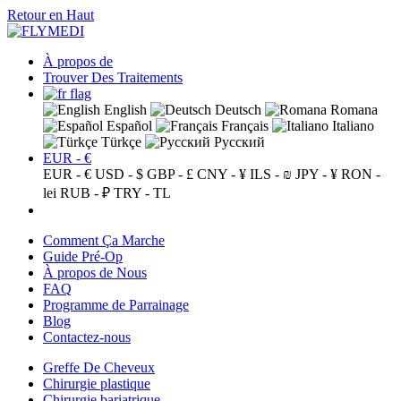
Retour en Haut
À propos de
Trouver Des Traitements
English
Deutsch
Romana
Español
Français
Italiano
Türkçe
Русский
EUR - €
EUR - €
USD - $
GBP - £
CNY - ¥
ILS - ₪
JPY - ¥
RON -
lei
RUB - ₽
TRY - TL
Comment Ça Marche
Guide Pré-Op
À propos de Nous
FAQ
Programme de Parrainage
Blog
Contactez-nous
Greffe De Cheveux
Chirurgie plastique
Chirurgie bariatrique