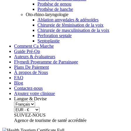
Prothèse de genou
Prothèse de hanche
Oto-rhino-laryngologie
Ablation amygdales & adénoïdes
Chirurgie de féminisation de la voix
Chirurgie de masculinisation de la voix
Perforation septale
Septoplastie
Comment Ça Marche
Guide Pré-Op
Auteurs & évaluateurs
Flymedi Programme de Parrainage
Plans De Paiement
À propos de Nous
FAQ
Blog
Contactez-nous
Ajoutez votre clinique
Langue & Devise
SUIVEZ-NOUS
Agence de tourisme de santé accréditée