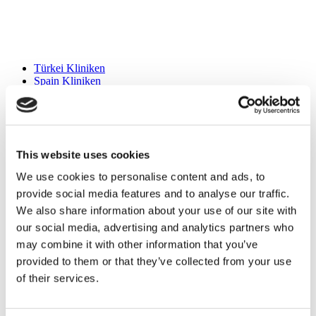
Beliebte Reiseziele
Türkei Kliniken
Spain Kliniken
Mexico Kliniken
Poland Kliniken
Thailand Kliniken
Hungary Kliniken
Colombia Kliniken
This website uses cookies
Beliebte Behandlungen in Türkei
We use cookies to personalise content and ads, to
Gastric Sleeve Türkei
provide social media features and to analyse our traffic.
Nasenkorrektur Türkei
We also share information about your use of our site with
Brustimplantate Türkei
our social media, advertising and analytics partners who
Brustverkleinerung Türkei
Gynäkomastie Türkei
may combine it with other information that you’ve
Zahnimplantat Türkei
provided to them or that they’ve collected from your use
Veneers Türkei
of their services.
Zahnkronen Türkei
Fettabsaugung Türkei
Bariatrische Chirurgie Türkei