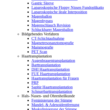
Gastric Sleeve
Laparoskopische Floppy Nissen Fundoplikatio
Laparoskopische ileale Interposition
Magenballon
Magenbypass
Magenschlauch Revision
Schluckbarer Magenballon
Bildgebendes Verfahren
CT-Schichtaufnahme
Magnetresonanztomografie
Mammografie
PET Scan
Haartransplantation
Augenbrauentransplantation
Barttransplantation
DHI Haartransplantation
FUE Haartransplantation
Haartransplantation für Frauen
PRP
Saphir Haartransplantation
Schnurrbarttransplantation
Hals- Nasen- und Ohrenheilkunde
Feminisierung der Stimme
Mandel- & Adenoidentfernung
Maskulinisierung der Stimme