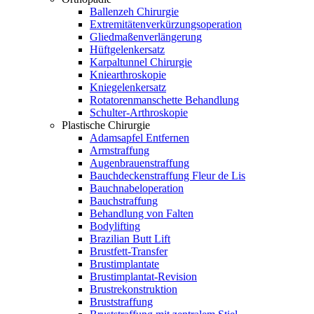
Ballenzeh Chirurgie
Extremitätenverkürzungsoperation
Gliedmaßenverlängerung
Hüftgelenkersatz
Karpaltunnel Chirurgie
Kniearthroskopie
Kniegelenkersatz
Rotatorenmanschette Behandlung
Schulter-Arthroskopie
Plastische Chirurgie
Adamsapfel Entfernen
Armstraffung
Augenbrauenstraffung
Bauchdeckenstraffung Fleur de Lis
Bauchnabeloperation
Bauchstraffung
Behandlung von Falten
Bodylifting
Brazilian Butt Lift
Brustfett-Transfer
Brustimplantate
Brustimplantat-Revision
Brustrekonstruktion
Bruststraffung