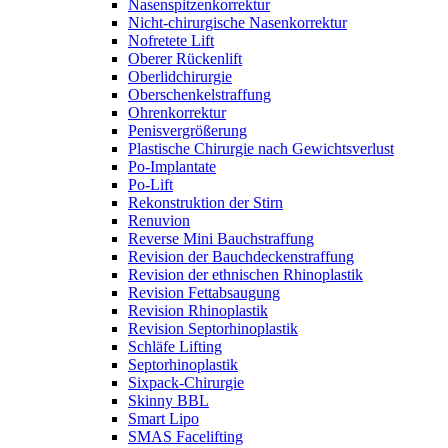
Nasenspitzenkorrektur
Nicht-chirurgische Nasenkorrektur
Nofretete Lift
Oberer Rückenlift
Oberlidchirurgie
Oberschenkelstraffung
Ohrenkorrektur
Penisvergrößerung
Plastische Chirurgie nach Gewichtsverlust
Po-Implantate
Po-Lift
Rekonstruktion der Stirn
Renuvion
Reverse Mini Bauchstraffung
Revision der Bauchdeckenstraffung
Revision der ethnischen Rhinoplastik
Revision Fettabsaugung
Revision Rhinoplastik
Revision Septorhinoplastik
Schläfe Lifting
Septorhinoplastik
Sixpack-Chirurgie
Skinny BBL
Smart Lipo
SMAS Facelifting