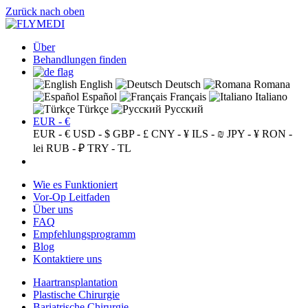
Zurück nach oben
Über
Behandlungen finden
English
Deutsch
Romana
Español
Français
Italiano
Türkçe
Русский
EUR - €
EUR - €
USD - $
GBP - £
CNY - ¥
ILS - ₪
JPY - ¥
RON -
lei
RUB - ₽
TRY - TL
Wie es Funktioniert
Vor-Op Leitfaden
Über uns
FAQ
Empfehlungsprogramm
Blog
Kontaktiere uns
Haartransplantation
Plastische Chirurgie
Bariatrische Chirurgie