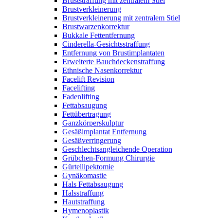
Bruststraffung mit zentralem Stiel
Brustverkleinerung
Brustverkleinerung mit zentralem Stiel
Brustwarzenkorrektur
Bukkale Fettentfernung
Cinderella-Gesichtsstraffung
Entfernung von Brustimplantaten
Erweiterte Bauchdeckenstraffung
Ethnische Nasenkorrektur
Facelift Revision
Facelifting
Fadenlifting
Fettabsaugung
Fettübertragung
Ganzkörperskulptur
Gesäßimplantat Entfernung
Gesäßverringerung
Geschlechtsangleichende Operation
Grübchen-Formung Chirurgie
Gürtellipektomie
Gynäkomastie
Hals Fettabsaugung
Halsstraffung
Hautstraffung
Hymenoplastik