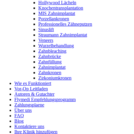
Hollywood Lächeln
Knochentransplantation
MIS Zahnimplantat
Porzellankronen
Professionelles Zähneputzen
Sinuslift
Straumann Zahnimplantat
Veneers
Wurzelbehandlung
Zahnbleaching
Zahnbrücke
Zahnfüllung
Zahnimplantat
Zahnkronen
Zirkoniumkronen
Wie es Funktioniert
Vor-Op Leitfaden
Autoren & Gutachter
Flymedi Empfehlungsprogramm
Zahlungsplaene
Über uns
FAQ
Blog
Kontaktiere uns
Ihre Klinik hinzufügen