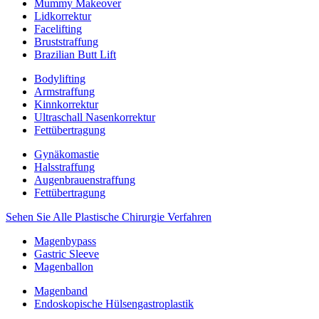
Mummy Makeover
Lidkorrektur
Facelifting
Bruststraffung
Brazilian Butt Lift
Bodylifting
Armstraffung
Kinnkorrektur
Ultraschall Nasenkorrektur
Fettübertragung
Gynäkomastie
Halsstraffung
Augenbrauenstraffung
Fettübertragung
Sehen Sie Alle Plastische Chirurgie Verfahren
Magenbypass
Gastric Sleeve
Magenballon
Magenband
Endoskopische Hülsengastroplastik