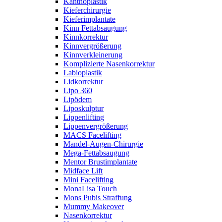
Kanthoplastik
Kieferchirurgie
Kieferimplantate
Kinn Fettabsaugung
Kinnkorrektur
Kinnvergrößerung
Kinnverkleinerung
Komplizierte Nasenkorrektur
Labioplastik
Lidkorrektur
Lipo 360
Lipödem
Liposkulptur
Lippenlifting
Lippenvergrößerung
MACS Facelifting
Mandel-Augen-Chirurgie
Mega-Fettabsaugung
Mentor Brustimplantate
Midface Lift
Mini Facelifting
MonaLisa Touch
Mons Pubis Straffung
Mummy Makeover
Nasenkorrektur