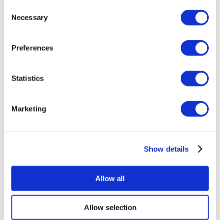
Magenbypass Türkei
Consent
Zahnmedizin Türkei
Necessary
Brazilian Butt Lift Türkei
Selection
Haartransplantation Türkei
Plastische Chirurgie Türkei
Hollywood Lächeln Türkei
Preferences
All-on-6 Türkei
Sixpack-Chirurgie Türkei
All-on-4 Türkei
Statistics
Beliebte Kliniken
Luna Klinik
Marketing
Istanbul European Center
Dentavivo
Dr. Vivo Hair Clinic
YeahSmile
Show details
Dr. Implant Dentist
Dr. Christian Morales Clinic
Masterpiece Hospital
Kamol Cosmetic Hospital
Allow all
Beliebte Behandlungen in Mexiko
Allow selection
Zahnimplantat Mexiko
Bauchstraffung Mexiko