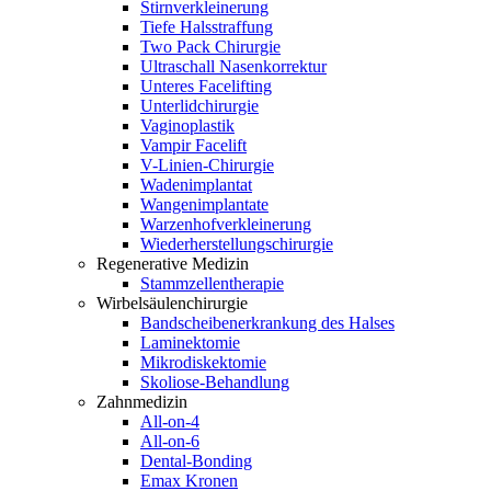
Stirnverkleinerung
Tiefe Halsstraffung
Two Pack Chirurgie
Ultraschall Nasenkorrektur
Unteres Facelifting
Unterlidchirurgie
Vaginoplastik
Vampir Facelift
V-Linien-Chirurgie
Wadenimplantat
Wangenimplantate
Warzenhofverkleinerung
Wiederherstellungschirurgie
Regenerative Medizin
Stammzellentherapie
Wirbelsäulenchirurgie
Bandscheibenerkrankung des Halses
Laminektomie
Mikrodiskektomie
Skoliose-Behandlung
Zahnmedizin
All-on-4
All-on-6
Dental-Bonding
Emax Kronen