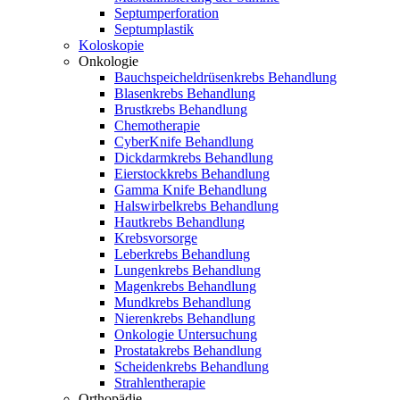
Septumperforation
Septumplastik
Koloskopie
Onkologie
Bauchspeicheldrüsenkrebs Behandlung
Blasenkrebs Behandlung
Brustkrebs Behandlung
Chemotherapie
CyberKnife Behandlung
Dickdarmkrebs Behandlung
Eierstockkrebs Behandlung
Gamma Knife Behandlung
Halswirbelkrebs Behandlung
Hautkrebs Behandlung
Krebsvorsorge
Leberkrebs Behandlung
Lungenkrebs Behandlung
Magenkrebs Behandlung
Mundkrebs Behandlung
Nierenkrebs Behandlung
Onkologie Untersuchung
Prostatakrebs Behandlung
Scheidenkrebs Behandlung
Strahlentherapie
Orthopädie